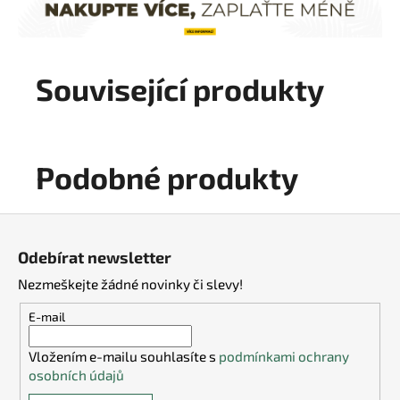
Související produkty
Podobné produkty
Z
á
Odebírat newsletter
p
Nezmeškejte žádné novinky či slevy!
a
t
E-mail
í
Vložením e-mailu souhlasíte s
podmínkami ochrany
osobních údajů