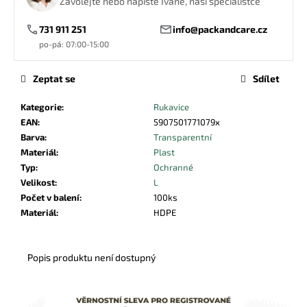
Zavolejte nebo napište Ivaně, naší specialistce
č
u
731 911 251
info@packandcare.cz
j
po-pá: 07:00-15:00
e
m
e
Zeptat se
Sdílet
Kategorie
:
Rukavice
PAPÍROVÝ
EAN
:
5907501771079x
SÁČEK
Barva
:
Transparentní
NA
Materiál
:
Plast
PEČIVO
HNĚDÝ
Typ
:
Ochranné
270X120X50
Velikost
:
L
0,46
Počet v balení
:
100ks
Kč
Materiál
:
HDPE
Popis produktu není dostupný