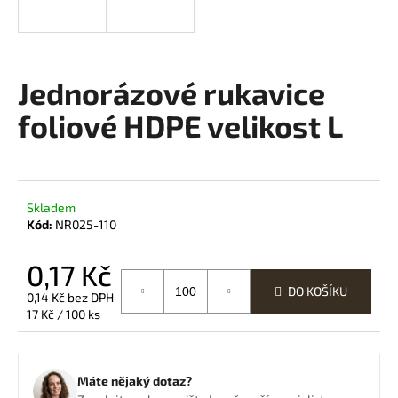
a
j
í
Jednorázové rukavice
t
?
foliové HDPE velikost L
HLEDAT
Skladem
Kód:
NR025-110
0,17 Kč
D
DO KOŠÍKU
0,14 Kč bez DPH
o
Měrná
17 Kč / 100 ks
p
cena:
o
r
u
Máte nějaký dotaz?