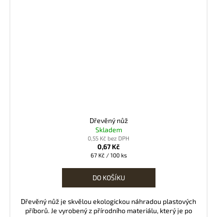
Dřevěný nůž
Skladem
0,55 Kč bez DPH
0,67 Kč
Měrná
67 Kč / 100 ks
cena:
DO KOŠÍKU
Dřevěný nůž je skvělou ekologickou náhradou plastových
příborů. Je vyrobený z přírodního materiálu, který je po