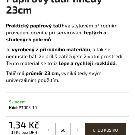
23cm
a
j
í
Praktický papírový talíř
ve stylovém přírodním
t
provedení oceníte při servírování
teplých a
?
studených pokrmů
.
Je
vyrobený z přírodního materiálu
, a tak se
nemusíte bát, že příliš zatěžujete životní prostředí.
Tento materiál se totiž
lépe a rychleji rozkládá
.
HLEDAT
Talíř má
průměr 23 cm,
vyniká tedy svým
univerzálním použitím.
D
Skladem
o
Kód:
PT003-10
p
o
1,34 Kč
r
u
DO KOŠÍKU
1,11 Kč bez DPH