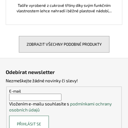
Talíře vyrobené z cukrové třtiny díky svým funkčním
vlastnostem lehce nahradí i běžné plastové nádobí,...
ZOBRAZIT VŠECHNY PODOBNÉ PRODUKTY
Z
á
Odebírat newsletter
p
Nezmeškejte žádné novinky či slevy!
a
t
E-mail
í
Vložením e-mailu souhlasíte s
podmínkami ochrany
osobních údajů
PŘIHLÁSIT SE