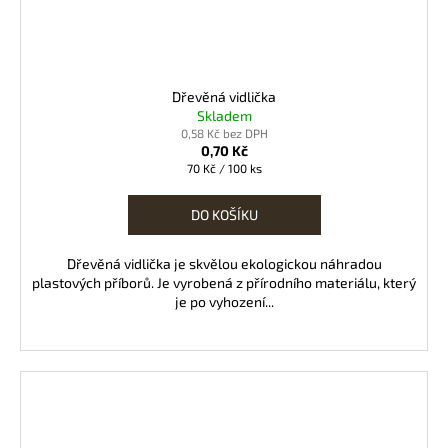
Dřevěná vidlička
Skladem
0,58 Kč bez DPH
0,70 Kč
Měrná
70 Kč / 100 ks
cena:
DO KOŠÍKU
Dřevěná vidlička je skvělou ekologickou náhradou
plastových příborů. Je vyrobená z přírodního materiálu, který
je po vyhození...