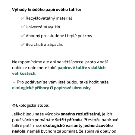
Výhody hnědého papírového talíře:
✅
Recyklovatelný materiál
✅
Univerzální využití
✅
Vhodný pro studené i teplé pokrmy
✅
Bez chuti a zápachu
Nezapomínáme ale ani na větší porce, proto v naší
nabídce naleznete také
papírové talíře v dalších
velikostech.
→ Pro podávání se vám jistě budou také hodit naše
ekologické příbory
či
papírové ubrousky
.
♻️
Ekologická stopa:
Jelikož jsou naše výrobky
snadno rozložitelné,
jejich
používáním pomáháte
šetřit přírodu
. Přestože papírové
talíře patří mezi
ekologické varianty jednorázového
nádobí
, neměli bychom zapomínat, že špinavé obaly od