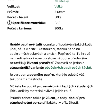
Na steaky
Velikost
:
Velké
Průměr
:
230mm
Počet v balení
:
50ks
?
Specifikace materiálu
:
PAP
Počet v kartonu
:
900ks
Hnědý papírový talíř
oceníte při podávání jakýchkoliv
jídel, ať už v bistru, restauraci, stánku nebo na
soukromých oslavách a akcích. Papírové talíře hravě
nahradí jednorázové plastové nádobí a především
nezatěžují životní prostředí
. Zároveň se jedná o
elegantnější variantu
obyčejných papírových tácků
.
Je vyroben z
pevného papíru,
který je odolný vůči
tekutinám i mastnotě.
Můžete ho použít pro
servírování teplých i studených
jídel
, aniž by materiál ovlivnil jejich chuť.
Průměr tohoto talíře je
23 cm
, je tedy
ideální pro
plnohodnotné porce
při jakékoliv příležitosti.