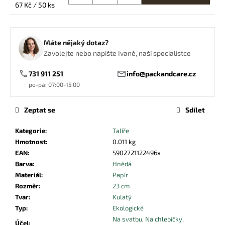
č
Měrná
67 Kč / 50 ks
u
cena:
j
e
Máte nějaký dotaz?
m
Zavolejte nebo napište Ivaně, naší specialistce
e
731 911 251
info@packandcare.cz
po-pá: 07:00-15:00
WPC
VIDLIČKA
0,98
Zeptat se
Sdílet
Kč
Kategorie
:
Talíře
Hmotnost
:
0.011 kg
EAN
:
5902721122496x
Barva
:
Hnědá
Materiál
:
Papír
Rozměr
:
23 cm
Tvar
:
Kulatý
Typ
:
Ekologické
Na svatbu
,
Na chlebíčky
,
Účel
: