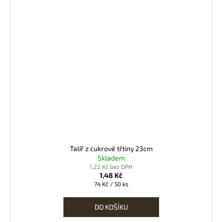
Talíř z cukrové třtiny 23cm
Skladem
1,22 Kč bez DPH
1,48 Kč
Měrná
74 Kč / 50 ks
cena:
DO KOŠÍKU