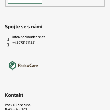
Spojte se s námi
info
@
packandcare.cz
+420731911251
Kontakt
Pack &Care s.r.o.
Raškovice 203