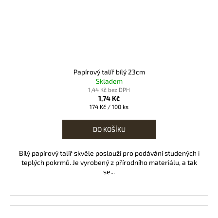
Papírový talíř bílý 23cm
Skladem
1,44 Kč bez DPH
1,74 Kč
Měrná
174 Kč / 100 ks
cena:
DO KOŠÍKU
Bílý papírový talíř skvěle poslouží pro podávání studených i
teplých pokrmů. Je vyrobený z přírodního materiálu, a tak
se...