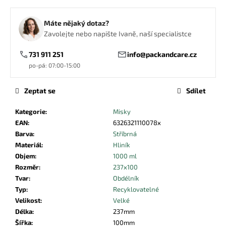
č
u
Máte nějaký dotaz?
j
Zavolejte nebo napište Ivaně, naší specialistce
e
m
731 911 251
info@packandcare.cz
e
po-pá: 07:00-15:00
KAPSA
Zeptat se
Sdílet
NA
PŘÍBOR
Kategorie
:
Misky
S
UBROUSKEM
EAN
:
6326321110078x
ČERNÁ
Barva
:
Stříbrná
3,86
Materiál
:
Hliník
Kč
Objem
:
1000 ml
Rozměr
:
237x100
Tvar
:
Obdélník
Typ
:
Recyklovatelné
Velikost
:
Velké
Délka
:
237mm
Šířka
:
100mm