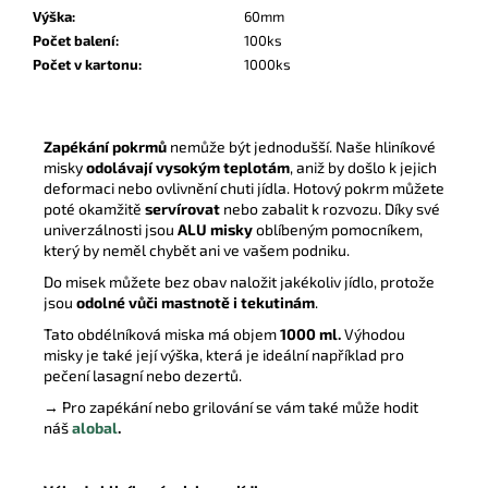
Výška
:
60mm
Počet balení
:
100ks
Počet v kartonu
:
1000ks
Zapékání pokrmů
nemůže být jednodušší. Naše hliníkové
misky
odolávají vysokým teplotám
, aniž by došlo k jejich
deformaci nebo ovlivnění chuti jídla. Hotový pokrm můžete
poté okamžitě
servírovat
nebo zabalit k rozvozu. Díky své
univerzálnosti jsou
ALU misky
oblíbeným pomocníkem,
který by neměl chybět ani ve vašem podniku.
Do misek můžete bez obav naložit jakékoliv jídlo, protože
jsou
odolné vůči mastnotě i tekutinám
.
Tato obdélníková miska má objem
1000 ml.
Výhodou
misky je také její výška, která je ideální například pro
pečení lasagní nebo dezertů.
→ Pro zapékání nebo grilování se vám také může hodit
náš
alobal
.