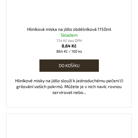
Hliníková miska na jídlo obdélníková 1150ml
Skladem
7,14 Kč bez DPH
8,64 Kč
Měrná
864 Kč / 100 ks
cena:
DO KOŠÍKU
Hliníkové misky na jídlo slouží k jednoduchému pečení či
grilování vašich pokrmů. Můžete je v nich navíc rovnou
servírovat nebo...