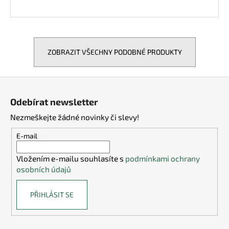
ZOBRAZIT VŠECHNY PODOBNÉ PRODUKTY
Z
á
Odebírat newsletter
p
Nezmeškejte žádné novinky či slevy!
a
t
E-mail
í
Vložením e-mailu souhlasíte s
podmínkami ochrany
osobních údajů
PŘIHLÁSIT SE