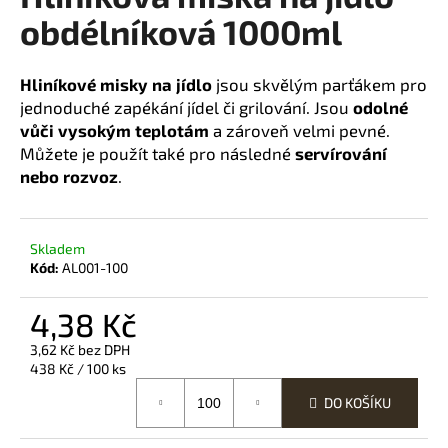
obdélníková 1000ml
a
j
í
Hliníkové misky na jídlo
jsou skvělým parťákem pro
t
jednoduché zapékání jídel či grilování. Jsou
odolné
?
vůči vysokým teplotám
a zároveň velmi pevné.
Můžete je použít také pro následné
servírování
nebo rozvoz
.
HLEDAT
Skladem
Kód:
AL001-100
4,38 Kč
D
o
3,62 Kč bez DPH
p
Měrná
438 Kč / 100 ks
o
cena:
DO KOŠÍKU
r
u