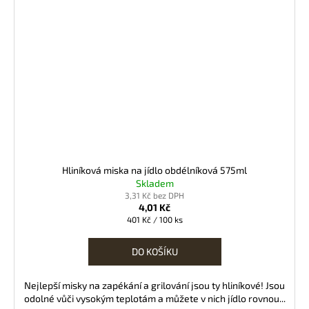
Hliníková miska na jídlo obdélníková 575ml
Skladem
3,31 Kč bez DPH
4,01 Kč
Měrná
401 Kč / 100 ks
cena:
DO KOŠÍKU
Nejlepší misky na zapékání a grilování jsou ty hliníkové! Jsou
odolné vůči vysokým teplotám a můžete v nich jídlo rovnou...