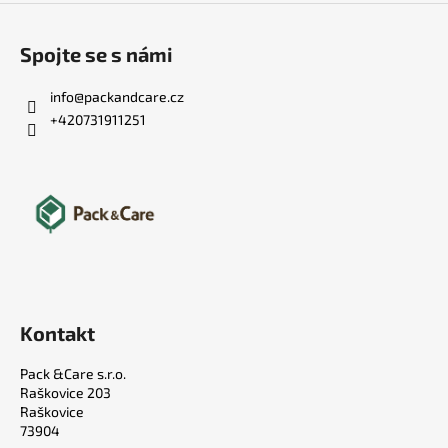
Spojte se s námi
info
@
packandcare.cz
+420731911251
Kontakt
Pack &Care s.r.o.
Raškovice 203
Raškovice
73904