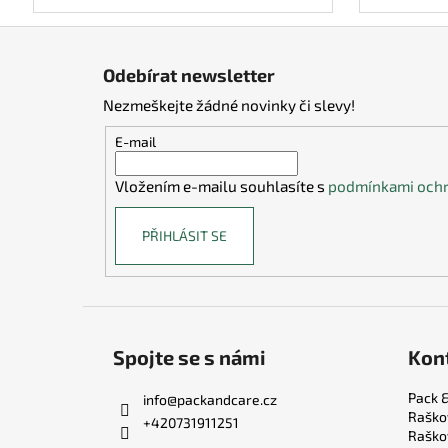
Z
á
Odebírat newsletter
p
Nezmeškejte žádné novinky či slevy!
a
t
E-mail
í
Vložením e-mailu souhlasíte s
podmínkami ochr
PŘIHLÁSIT SE
Spojte se s námi
Kon
Pack &
info
@
packandcare.cz
Raško
+420731911251
Raško