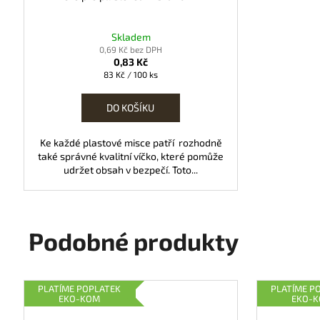
Skladem
0,69 Kč bez DPH
0,83 Kč
Měrná
83 Kč / 100 ks
cena:
DO KOŠÍKU
Ke každé plastové misce patří rozhodně
také správné kvalitní víčko, které pomůže
udržet obsah v bezpečí. Toto...
Podobné produkty
PLATÍME POPLATEK
PLATÍME P
EKO-KOM
EKO-