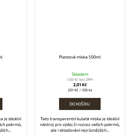
ml
Plastová miska 500ml
Skladem
1,66 Kč bez DPH
2,01 Kč
Měrná
201 Kč / 100 ks
cena:
DO KOŠÍKU
a je ideální
Tato transparentní kulatá miska je ideální
šich pokrmů,
nástroj pro výdej či rozvoz vašich pokrmů,
ších...
ale i skladování nejrůznějších...