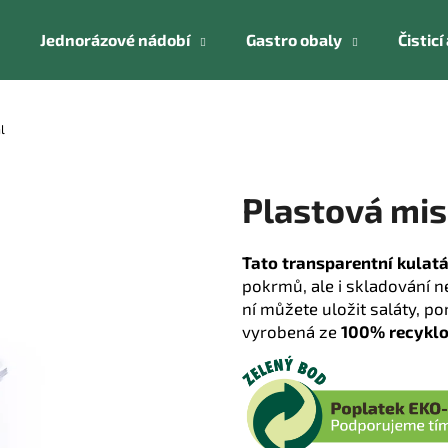
Jednorázové nádobí
Gastro obaly
Čistic
Co potřebujete najít?
l
HLEDAT
Plastová mi
Tato transparentní kulat
Doporučujeme
pokrmů, ale i skladování n
ní můžete uložit saláty, p
vyrobená ze
100% recyklo