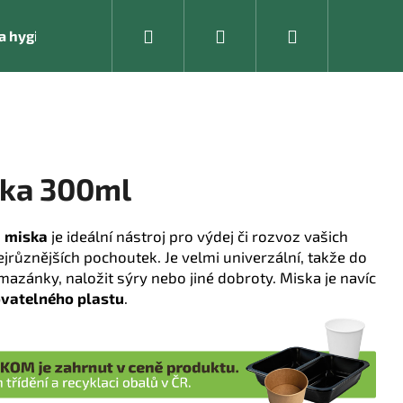
Hledat
Přihlášení
Nákupní
í a hygienické pomůcky
Kancelářské vybavení
košík
ska 300ml
á miska
je ideální nástroj pro výdej či rozvoz vašich
ejrůznějších pochoutek.
Je velmi univerzální, takže do
omazánky, naložit sýry nebo jiné dobroty.
Miska je navíc
vatelného plastu
.
Následující