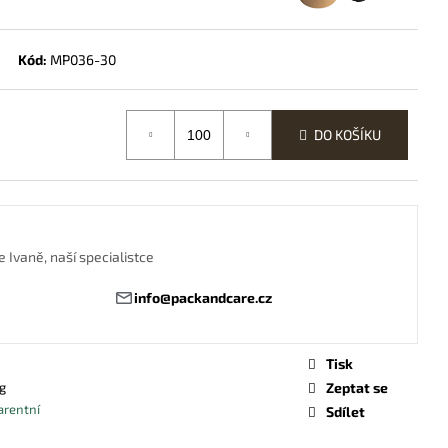
 „ČLUN“ M
Kód:
MP036-30
DO KOŠÍKU
 Ivaně, naší specialistce
info@packandcare.cz
Tisk
g
Zeptat se
arentní
Sdílet