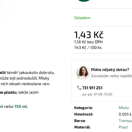
VÍČKO PET 95MM VYPOUKLÉ S
PAPÍROVÁ MISKA
OTVOREM
2,11 Kč
1,19 Kč
Skladem
1,43 Kč
1,18 Kč bez DPH
Měrná
143 Kč / 100 ks
cena:
Máte nějaký dotaz?
lit
téměř jakoukoliv dobrotu.
Zavolejte nebo napište
může být jednodušší.
Misky
 z nich obsah nedostane ven.
731 911 251
o plastu
, takže jejím
po-pá: 07:00-15:00
ml
nebo
150 ml.
Kategorie
:
Misky
Hmotnost
:
0.005 k
Barva
:
Transp
Materiál
:
Plast