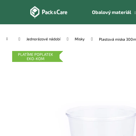
K
Přejít
na
o
Obalový materiál
obsah
Zpět
Zpět
š
do
do
í
k
obchodu
obchodu
Domů
Jednorázové nádobí
Misky
Plastová miska 300m
PLATÍME POPLATEK
EKO-KOM