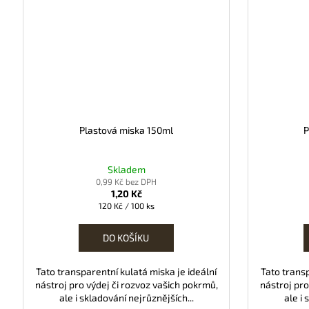
Plastová miska 150ml
P
Skladem
0,99 Kč bez DPH
1,20 Kč
Měrná
120 Kč / 100 ks
cena:
DO KOŠÍKU
Tato transparentní kulatá miska je ideální
Tato transp
nástroj pro výdej či rozvoz vašich pokrmů,
nástroj pro
ale i skladování nejrůznějších...
ale i 