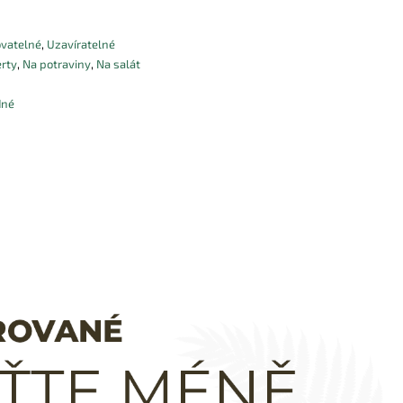
ovatelné
,
Uzavíratelné
rty
,
Na potraviny
,
Na salát
dné