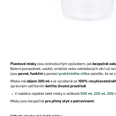
UBROUSEK 33X33 2VRSTVÝ ¼ BÍLÝ
0,44 Kč
Plastové misky
jsou jednoduchým způsobem, jak
bezpečně zaba
Balení pomazánek, salátů, omáček nebo nakládaných věcí už ne
jsou
pevné, funkční
a
pomocí
praktického víčka
zajistíte, že se
Miska má
objem 300 ml
a je vyrobená ze
100% recyklovatelnéh
správným vytřízením
šetříte životní prostředí
.
→ V nabídce najdete také misky o velikosti
500 ml
,
250 ml
,
200 
Misky jsou bezpečné
pro přímý styk s potravinami.
Výhody plastové kulaté misky: