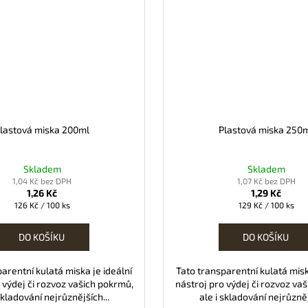
lastová miska 200ml
Plastová miska 250
Skladem
Skladem
1,04 Kč bez DPH
1,07 Kč bez DPH
1,26 Kč
1,29 Kč
Měrná
Měrná
126 Kč / 100 ks
129 Kč / 100 ks
cena:
cena:
DO KOŠÍKU
DO KOŠÍKU
arentní kulatá miska je ideální
Tato transparentní kulatá misk
 výdej či rozvoz vašich pokrmů,
nástroj pro výdej či rozvoz va
skladování nejrůznějších...
ale i skladování nejrůzněj