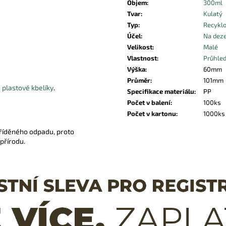
Objem
:
300ml
Tvar
:
Kulatý
Typ
:
Recykl
Účel
:
Na deze
Velikost
:
Malé
Vlastnost
:
Průhle
Výška
:
60mm
Průměr
:
101mm
d
plastové kbelíky
.
Specifikace materiálu
:
PP
Počet v balení
:
100ks
Počet v kartonu
:
1000ks
říděného odpadu, proto
 přírodu.