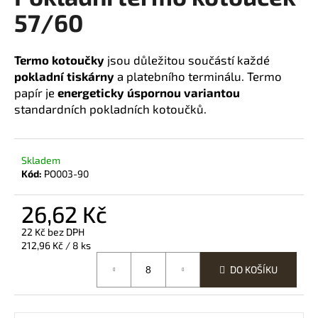
57/60
a
j
í
Termo kotoučky
jsou důležitou součástí každé
t
pokladní tiskárny
a platebního terminálu. Termo
?
papír je
energeticky úspornou variantou
standardních pokladních kotoučků.
Skladem
HLEDAT
Kód:
PO003-90
26,62 Kč
D
22 Kč bez DPH
o
Měrná
212,96 Kč / 8 ks
p
cena:
DO KOŠÍKU
o
r
u