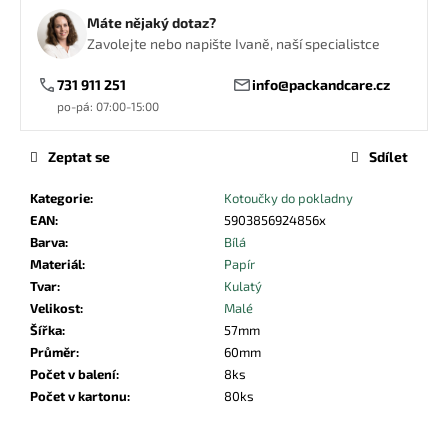
č
Máte nějaký dotaz?
u
Zavolejte nebo napište Ivaně, naší specialistce
j
e
731 911 251
info@packandcare.cz
m
po-pá: 07:00-15:00
e
Zeptat se
Sdílet
KORNOUT
NA
Kategorie
:
Kotoučky do pokladny
HRANOLKY
EAN
:
5903856924856x
+
DIP
Barva
:
Bílá
500ML
Materiál
:
Papír
3,50
Tvar
:
Kulatý
Kč
Velikost
:
Malé
Šířka
:
57mm
Průměr
:
60mm
Počet v balení
:
8ks
Počet v kartonu
:
80ks