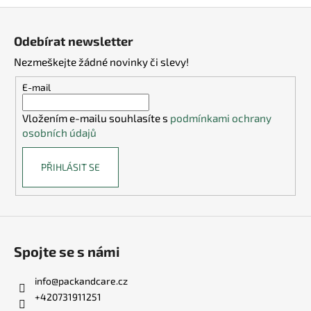
Z
á
Odebírat newsletter
p
Nezmeškejte žádné novinky či slevy!
a
t
E-mail
í
Vložením e-mailu souhlasíte s
podmínkami ochrany
osobních údajů
PŘIHLÁSIT SE
Spojte se s námi
info
@
packandcare.cz
+420731911251