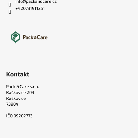
info
@
packandcare.cz
+420731911251
Kontakt
Pack &Care s.r.o.
Raškovice 203
Raškovice
73904
IČO 09202773