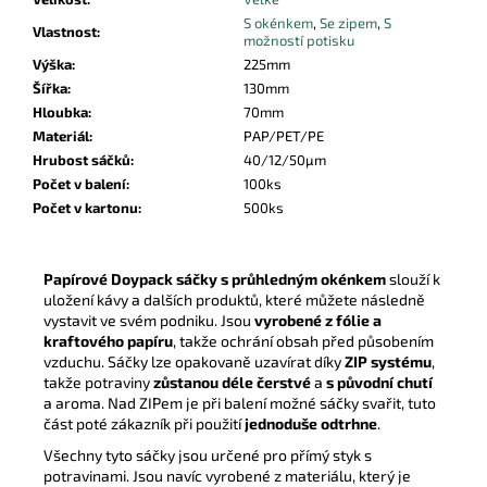
S okénkem
,
Se zipem
,
S
Vlastnost
:
možností potisku
Výška
:
225mm
Šířka
:
130mm
Hloubka
:
70mm
Materiál
:
PAP/PET/PE
Hrubost sáčků
:
40/12/50µm
Počet v balení
:
100ks
Počet v kartonu
:
500ks
Papírové Doypack sáčky
s průhledným okénkem
slouží k
uložení kávy a dalších produktů, které můžete následně
vystavit ve svém podniku. Jsou
vyrobené z fólie a
kraftového papíru
, takže ochrání obsah před působením
vzduchu. Sáčky lze opakovaně uzavírat díky
ZIP systému
,
takže potraviny
zůstanou déle čerstvé
a
s původní chutí
a aroma. Nad ZIPem je při balení možné sáčky svařit, tuto
část poté zákazník při použití
jednoduše odtrhne
.
Všechny tyto sáčky jsou určené pro přímý styk s
potravinami. Jsou navíc vyrobené z materiálu, který je