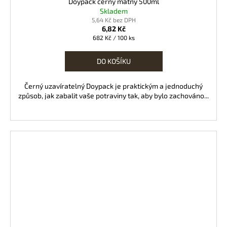
Doypack černý matný 500ml
Skladem
5,64 Kč bez DPH
6,82 Kč
Měrná
682 Kč / 100 ks
cena:
DO KOŠÍKU
Černý uzavíratelný Doypack je praktickým a jednoduchý
způsob, jak zabalit vaše potraviny tak, aby bylo zachováno...