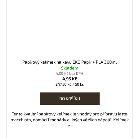
Papírový kelímek na kávu EKO Papír + PLA 300ml
Skladem
4,09 Kč bez DPH
4,95 Kč
Měrná
247,50 Kč / 50 ks
cena:
DO KOŠÍKU
Tento kvalitní papírový kelímek je vhodný pro přípravu latte
macchiata, domácí limonády a jiných větších nápojů. Kelímek
je...