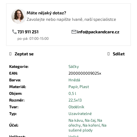
č
u
Máte nějaký dotaz?
j
Zavolejte nebo napište Ivaně, naší specialistce
e
m
731 911 251
info@packandcare.cz
e
po-pá: 07:00-15:00
PEČICÍ
Zeptat se
Sdílet
PAPÍR
SE
Kategorie
:
Sáčky
SILIKONEM
EAN
:
2000000009025x
HNĚDÝ
400X600
Barva
:
Hnědá
Materiál
:
Papír
,
Plast
1,54
Kč
Objem
:
0,5 l
Rozměr
:
22,5x13
Tvar
:
Obdélník
Typ
:
Uzavíratelné
Na kávu
,
Na čaj
,
Na
Účel
:
ořechy
,
Na koření
,
Na
sušené plody
Velikost
:
Velké