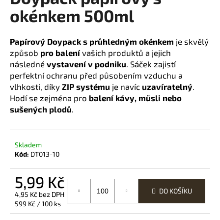
okénkem 500ml
a
j
í
Papírový Doypack s průhledným okénkem
je skvělý
t
způsob
pro balení
vašich produktů a jejich
?
následné
vystavení v podniku
. Sáček zajistí
perfektní ochranu před působením vzduchu a
vlhkosti, díky
ZIP systému
je navíc
uzavíratelný
.
Hodí se zejména pro
balení kávy,
müsli
nebo
sušených plodů
.
HLEDAT
Skladem
Kód:
DT013-10
D
o
5,99 Kč
p
o
DO KOŠÍKU
4,95 Kč bez DPH
r
Měrná
599 Kč / 100 ks
u
cena: