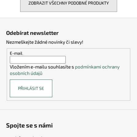
ZOBRAZIT VŠECHNY PODOBNÉ PRODUKTY
Z
á
Odebírat newsletter
p
Nezmeškejte žádné novinky či slevy!
a
t
E-mail
í
Vložením e-mailu souhlasíte s
podmínkami ochrany
osobních údajů
PŘIHLÁSIT SE
Spojte se s námi