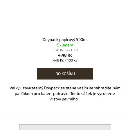
Doypack papírový 500ml
Skladem
3,70 Kč bez DPH
4,48 Kč
Měrná
448 Kč / 100 ks
cena:
DO KOŠÍKU
Velký uzavíratelný Doypack se stane vaším nenahraditelným
parťákem pro balení potravin. Tento sáček je vyroben z
vrstvy pevného...