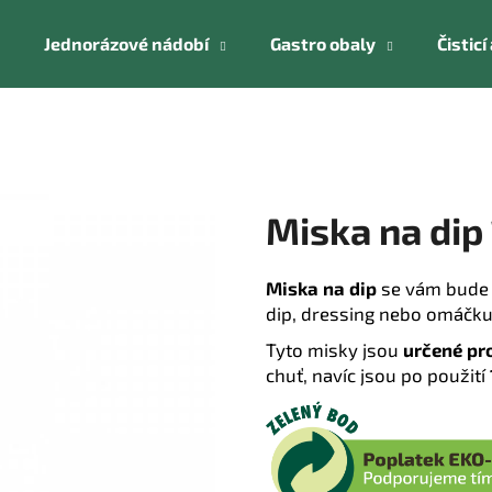
Jednorázové nádobí
Gastro obaly
Čistic
Co potřebujete najít?
HLEDAT
Miska na dip
Miska na dip
se vám bude 
Doporučujeme
dip, dressing nebo omáčku
Tyto misky jsou
určené pro
chuť, navíc jsou po použití