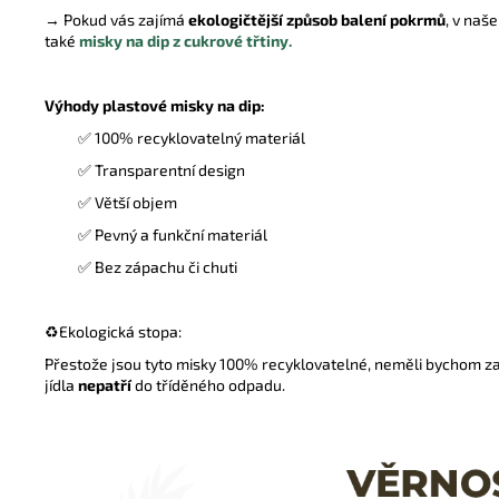
→ Pokud vás zajímá
ekologičtější způsob balení pokrmů
, v na
také
misky na dip z cukrové třtiny.
Výhody plastové misky na dip:
✅
100% recyklovatelný materiál
✅ Transparentní design
✅ Větší objem
✅ Pevný a funkční materiál
✅ Bez zápachu či chuti
♻️
Ekologická stopa:
Přestože jsou tyto misky 100% recyklovatelné
, neměli bychom z
jídla
nepatří
do tříděného odpadu.