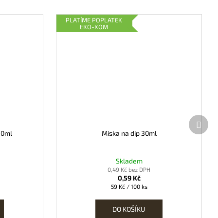
PLATÍME POPLATEK
EKO-KOM
Další
prod
80ml
Miska na dip 30ml
Skladem
0,49 Kč bez DPH
0,59 Kč
Měrná
59 Kč / 100 ks
cena:
DO KOŠÍKU