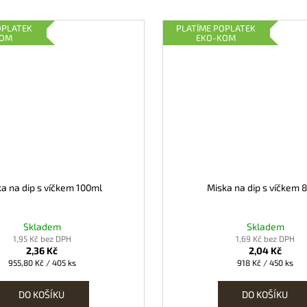
OPLATEK
PLATÍME POPLATEK
KOM
EKO-KOM
a na dip s víčkem 100ml
Miska na dip s víčkem 
Skladem
Skladem
1,95 Kč bez DPH
1,69 Kč bez DPH
2,36 Kč
2,04 Kč
Měrná
Měrná
955,80 Kč / 405 ks
918 Kč / 450 ks
cena:
cena:
DO KOŠÍKU
DO KOŠÍKU