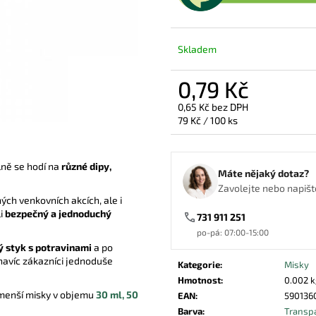
VÍČKO PET 95MM VYPOUKLÉ S
PAPÍROVÁ MISKA
OTVOREM
2,11 Kč
1,19 Kč
Skladem
0,79 Kč
0,65 Kč bez DPH
Měrná
79 Kč / 100 ks
cena:
lně se hodí na
různé dipy,
Máte nějaký dotaz?
Zavolejte nebo napište
ých venkovních akcích, ale i
i
bezpečný a jednoduchý
731 911 251
po-pá: 07:00-15:00
ý styk s potravinami
a po
navíc zákazníci jednoduše
Kategorie
:
Misky
Hmotnost
:
0.002 k
 menší misky v objemu
30 ml,
50
EAN
:
590136
Barva
:
Transp