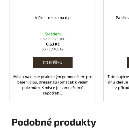
Víčko - miska na dip
Papíro
Skladem
0,52 Kč bez DPH
0,63 Kč
Měrná
63 Kč / 100 ks
cena:
DO KOŠÍKU
Miska na dip je praktickým pomocníkem pro
Tato papíro
balení dipů, dressingů i omáček k vašim
dnu ideální
pokrmům. K misce je samozřejmě
z přírod
zapotřebí...
Podobné produkty