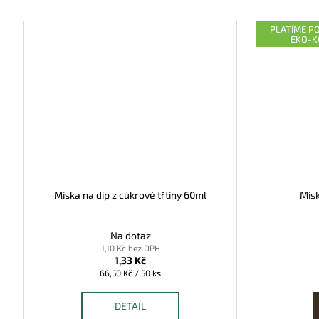
PLATÍME P
EKO-
Miska na dip z cukrové třtiny 60ml
Misk
Na dotaz
1,10 Kč bez DPH
1,33 Kč
Měrná
66,50 Kč / 50 ks
cena:
DETAIL