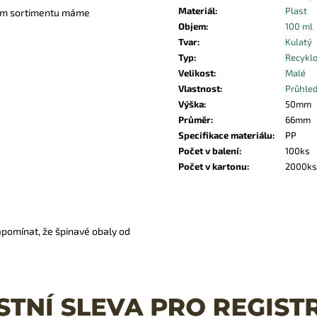
Materiál
:
Plast
šem sortimentu máme
Objem
:
100 ml
Tvar
:
Kulatý
Typ
:
Recykl
Velikost
:
Malé
Vlastnost
:
Průhle
Výška
:
50mm
Průměr
:
66mm
Specifikace materiálu
:
PP
Počet v balení
:
100ks
Počet v kartonu
:
2000ks
apomínat, že špinavé obaly od