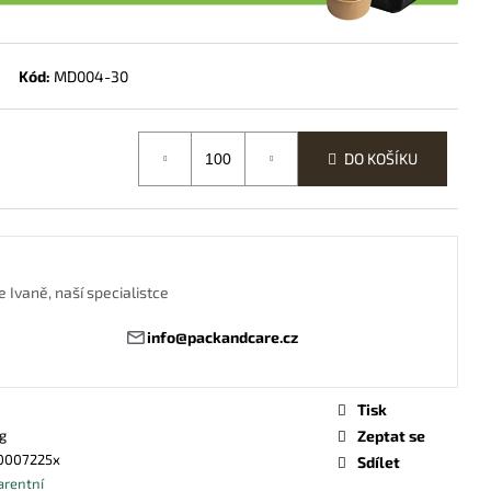
 „ČLUN“ M
Kód:
MD004-30
DO KOŠÍKU
 Ivaně, naší specialistce
info@packandcare.cz
Tisk
g
Zeptat se
0007225x
Sdílet
arentní