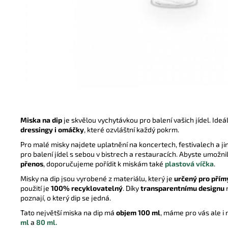
UBROUSEK 33X33 2VRSTVÝ ¼ BÍLÝ
0,44 Kč
Miska na dip
je skvělou vychytávkou pro balení vašich jídel. Ideá
dressingy i omáčky
, které ozvláštní každý pokrm.
Pro malé misky najdete uplatnění na koncertech, festivalech a jin
pro balení jídel s sebou v bistrech a restauracích. Abyste umožnil
přenos
, doporučujeme pořídit k miskám také
plastová víčka
.
Misky na dip jsou vyrobené z materiálu, který je
určený pro přím
použití je
100% recyklovatelný
. Díky
transparentnímu designu
poznají, o který dip se jedná.
Tato největší miska na dip má
objem 100 ml
, máme pro vás ale i
ml
a
80 ml.