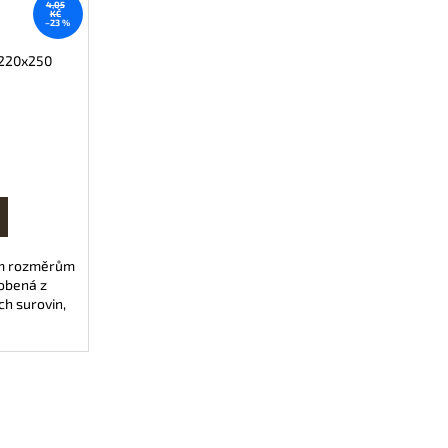
4,05
KČ
–23 %
x220x250
jím rozměrům
robená z
ch surovin,