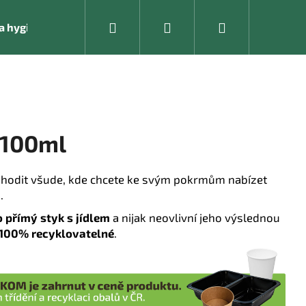
Hledat
Přihlášení
Nákupní
í a hygienické pomůcky
Kancelářské vybavení
košík
 100ml
hodit všude, kde chcete ke svým pokrmům nabízet
.
 přímý styk s jídlem
a nijak neovlivní jeho výslednou
100% recyklovatelné
.
Následující