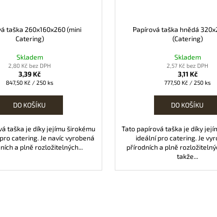
vá taška 260x160x260 (mini
Papírová taška hnědá 320
Catering)
(Catering)
Skladem
Skladem
2,80 Kč bez DPH
2,57 Kč bez DPH
3,39 Kč
3,11 Kč
Měrná
Měrná
847,50 Kč / 250 ks
777,50 Kč / 250 ks
cena:
cena:
DO KOŠÍKU
DO KOŠÍKU
vá taška je díky jejímu širokému
Tato papírová taška je díky je
 pro catering. Je navíc vyrobená
ideální pro catering. Je vy
ních a plně rozložitelných...
přírodních a plně rozložitelný
takže...