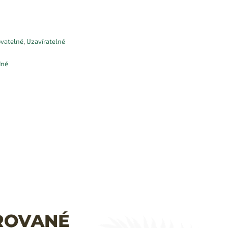
ovatelné
,
Uzavíratelné
dné