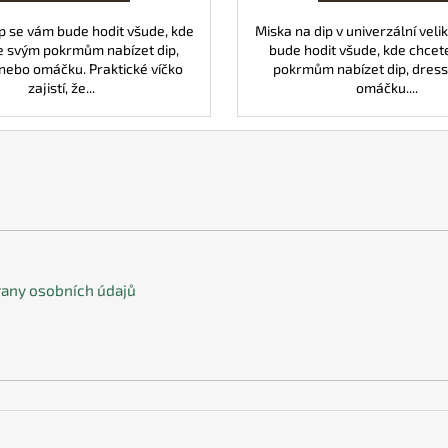
p se vám bude hodit všude, kde
Miska na dip v univerzální veli
e svým pokrmům nabízet dip,
bude hodit všude, kde chcet
nebo omáčku. Praktické víčko
pokrmům nabízet dip, dress
zajistí, že...
omáčku....
any osobních údajů