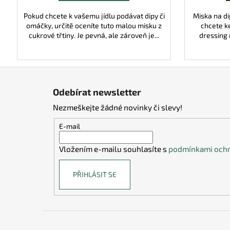
Pokud chcete k vašemu jídlu podávat dipy či
Miska na di
omáčky, určitě oceníte tuto malou misku z
chcete k
cukrové třtiny. Je pevná, ale zároveň je...
dressing 
Z
á
Odebírat newsletter
p
Nezmeškejte žádné novinky či slevy!
a
t
E-mail
í
Vložením e-mailu souhlasíte s
podmínkami ochr
PŘIHLÁSIT SE