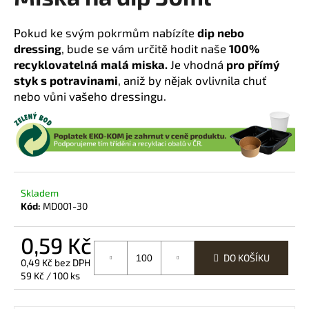
a
Pokud ke svým pokrmům nabízíte
dip nebo
j
dressing
, bude se vám určitě hodit naše
100%
í
recyklovatelná malá miska.
Je vhodná
pro přímý
t
styk s potravinami
, aniž by nějak ovlivnila chuť
?
nebo vůni vašeho dressingu.
HLEDAT
Skladem
Kód:
MD001-30
D
o
0,59 Kč
p
DO KOŠÍKU
0,49 Kč bez DPH
o
Měrná
59 Kč / 100 ks
r
cena:
u