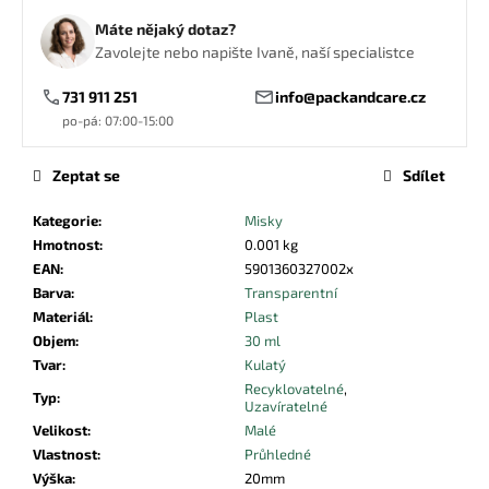
č
u
Máte nějaký dotaz?
j
Zavolejte nebo napište Ivaně, naší specialistce
e
731 911 251
info@packandcare.cz
m
po-pá: 07:00-15:00
e
Zeptat se
Sdílet
PLASTOVÁ
MISKA
Kategorie
:
Misky
NA
JÍDLO
Hmotnost
:
0.001 kg
ZATAVOVACÍ
EAN
:
5901360327002x
DVOUDÍLNÁ
Barva
:
Transparentní
ČERNÁ
Materiál
:
Plast
227X178X50
Objem
:
30 ml
3,39
Tvar
:
Kulatý
Kč
Recyklovatelné
,
Typ
:
Uzavíratelné
Velikost
:
Malé
Vlastnost
:
Průhledné
Výška
:
20mm