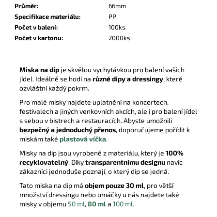
Průměr
:
66mm
Specifikace materiálu
:
PP
Počet v balení
:
100ks
Počet v kartonu
:
2000ks
Miska na dip
je skvělou vychytávkou pro balení vašich
jídel. Ideálně se hodí na
různé dipy a dressingy
, které
ozvláštní každý pokrm.
Pro malé misky najdete uplatnění na koncertech,
festivalech a jiných venkovních akcích, ale i pro balení jídel
s sebou v bistrech a restauracích. Abyste umožnili
bezpečný a jednoduchý přenos
, doporučujeme pořídit k
miskám také
plastová víčka
.
Misky na dip jsou vyrobené z materiálu, který je
100%
recyklovatelný
. Díky
transparentnímu designu
navíc
zákazníci jednoduše poznají, o který dip se jedná.
Tato miska na dip má
objem pouze 30 ml
, pro větší
množství dressingu nebo omáčky u nás najdete také
misky v objemu
50 ml
,
80 ml
a
100 ml.