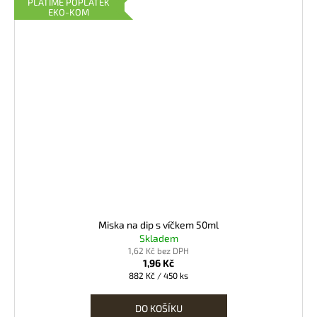
PLATÍME POPLATEK
EKO-KOM
Miska na dip s víčkem 50ml
Skladem
1,62 Kč bez DPH
1,96 Kč
Měrná
882 Kč / 450 ks
cena:
DO KOŠÍKU