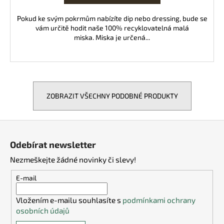
Pokud ke svým pokrmům nabízíte dip nebo dressing, bude se
vám určitě hodit naše 100% recyklovatelná malá
miska. Miska je určená...
ZOBRAZIT VŠECHNY PODOBNÉ PRODUKTY
Z
á
Odebírat newsletter
p
Nezmeškejte žádné novinky či slevy!
a
t
E-mail
í
Vložením e-mailu souhlasíte s
podmínkami ochrany
osobních údajů