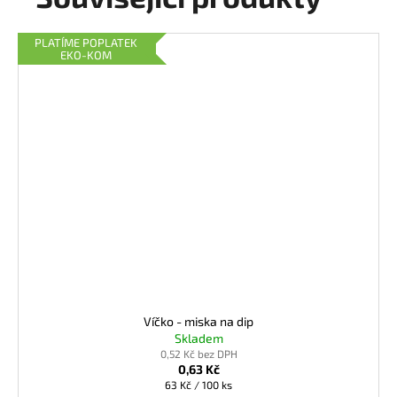
PLATÍME POPLATEK
EKO-KOM
Víčko - miska na dip
Skladem
0,52 Kč bez DPH
0,63 Kč
Měrná
63 Kč / 100 ks