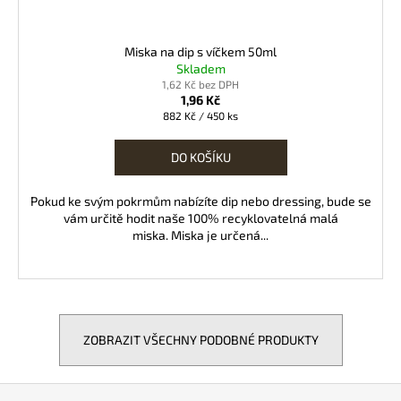
Miska na dip s víčkem 50ml
Skladem
1,62 Kč bez DPH
1,96 Kč
Měrná
882 Kč / 450 ks
cena:
DO KOŠÍKU
Pokud ke svým pokrmům nabízíte dip nebo dressing, bude se
vám určitě hodit naše 100% recyklovatelná malá
miska. Miska je určená...
ZOBRAZIT VŠECHNY PODOBNÉ PRODUKTY
Z