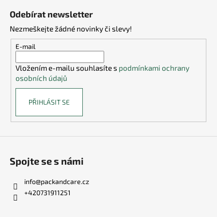
á
Odebírat newsletter
p
Nezmeškejte žádné novinky či slevy!
a
t
E-mail
í
Vložením e-mailu souhlasíte s
podmínkami ochrany
osobních údajů
PŘIHLÁSIT SE
Spojte se s námi
info
@
packandcare.cz
+420731911251