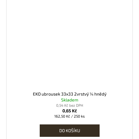
EKO ubrousek 33x33 2vrstvý ¼ hnědý
Skladem
0,54 Kč bez DPH
0,65 Kč
Měrná
162,50 Kč / 250 ks
cena:
DO KOŠÍKU