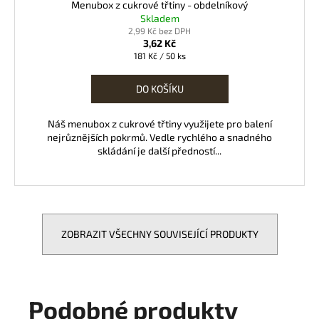
Menubox z cukrové třtiny - obdelníkový
Skladem
2,99 Kč bez DPH
3,62 Kč
Měrná
181 Kč / 50 ks
cena:
DO KOŠÍKU
Náš menubox z cukrové třtiny využijete pro balení
nejrůznějších pokrmů. Vedle rychlého a snadného
skládání je další předností...
ZOBRAZIT VŠECHNY SOUVISEJÍCÍ PRODUKTY
Podobné produkty