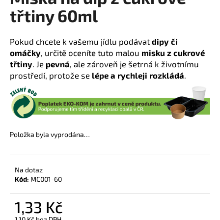
třtiny 60ml
a
j
í
Pokud chcete k vašemu jídlu podávat
dipy či
t
omáčky
, určitě oceníte tuto malou
misku z cukrové
?
třtiny
. Je
pevná
, ale zároveň je šetrná k životnímu
prostředí, protože se
lépe a rychleji rozkládá
.
HLEDAT
Položka byla vyprodána…
D
o
Na dotaz
p
Kód:
MC001-60
o
r
1,33 Kč
u
1,10 Kč bez DPH