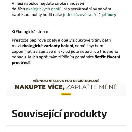
V naší nabídce najdete široké množství
dalších
ekologických obalů
, pro servírování by se vám
například mohly hodit naše
jednorázové talíře
či
příbory
.
♻️Ekologická stopa:
Přestože papírové obaly a obaly z cukrové třtiny patří
mezi
ekologické varianty balení
, neměli bychom
zapomínat, že špinavé misky od jídla nepatří do tříděného
odpadu. Jejich správným tříděním pomáháte
šetřit životní
prostředí
.
Související produkty