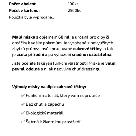
Počet v balení
:
100ks
Počet v kartonu
:
2500ks
Položka byla vyprodána…
Malá miska
s objemem
60 ml
je určená pro dipy či
omáčky k vašim pokrmům.
Je vyrobená z nevyužitých
zbytků průmyslově zpracované
cukrové třtiny
, a tak
je
zcela přírodní
a po vyhození
snadno rozložitelná.
Jistě oceníte také její funkční vlastnosti! Miska je
velmi
pevná, odolná
a nijak neovlivní chuť dressingu.
Výhody misky na dip z cukrové třtiny:
✅ Funkční materiál, který vám neproteče
✅ Bez chuti a zápachu
✅ Ekologický materiál
✅ Šetrná k životnímu prostředí