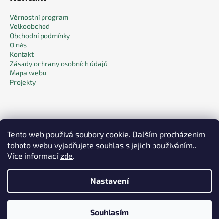
Věrnostní program
Velkoobchod
Obchodní podmínky
O nás
Kontakt
Zásady ochrany osobních údajů
Mapa webu
Projekty
Tento web používá soubory cookie. Dalším procházením
tohoto webu vyjadřujete souhlas s jejich používáním..
Facebook
Více informací
zde
.
Nastavení
Vytvořil Shoptet
Souhlasím
Copyright 2026
Pack & Care
. Všechna práva vyhrazena.