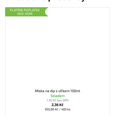
PLATÍME POPLATEK
EKO-KOM
Miska na dip s víčkem 100ml
Skladem
1,95 Kč bez DPH
2,36 Kč
Měrná
955,80 Kč / 405 ks
cena: