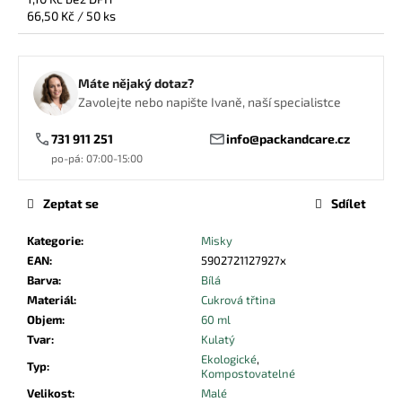
č
Měrná
66,50 Kč / 50 ks
u
cena:
j
e
m
Máte nějaký dotaz?
e
Zavolejte nebo napište Ivaně, naší specialistce
731 911 251
info@packandcare.cz
UBROUSEK
po-pá: 07:00-15:00
24X24
2VRSTVÝ
¼
Zeptat se
Sdílet
ČERNÝ
0,39
Kategorie
:
Misky
Kč
EAN
:
5902721127927x
Barva
:
Bílá
Materiál
:
Cukrová třtina
Objem
:
60 ml
Tvar
:
Kulatý
Ekologické
,
Typ
:
Kompostovatelné
Velikost
:
Malé