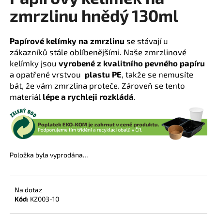
zmrzlinu hnědý 130ml
a
j
í
Papírové kelímky na zmrzlinu
se stávají u
t
zákazníků stále oblíbenějšími. Naše zmrzlinové
?
kelímky jsou
vyrobené z kvalitního pevného papíru
a opatřené vrstvou
plastu PE
, takže se nemusíte
bát, že vám zmrzlina proteče. Zároveň se tento
materiál
lépe a rychleji rozkládá
.
HLEDAT
D
Položka byla vyprodána…
o
p
o
Na dotaz
r
Kód:
KZ003-10
u