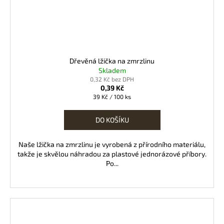
Dřevěná lžička na zmrzlinu
Skladem
0,32 Kč bez DPH
0,39 Kč
Měrná
39 Kč / 100 ks
cena:
DO KOŠÍKU
Naše lžička na zmrzlinu je vyrobená z přírodního materiálu,
takže je skvělou náhradou za plastové jednorázové příbory.
Po...