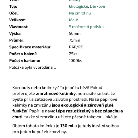
Typ
:
Ekologické
,
Dárkové
Účel
:
Na zmrzlinu
Velikost
:
Malé
Vlastnost
:
S možností potisku
Výška
:
50mm
Průměr
:
75mm
Specifikace materiálu
:
PAP/PE
Počet v balení
:
25ks
Počet v kartonu
:
1000ks
Položka byla vyprodána…
Kornouty nebo kelímky? To je oč tu běží! Pokud
preferujete
zmrzlinové kelímky
, nemusíte se bát, že
byste příliš zatěžovali životní prostředí. Naše papírové
kelímky na zmrzlinu
jsou ekologické a zároveň plně
funkční
. Papír je navíc
lépe rozložitelný
a
bez zápachu a
chuti
, takže si zmrzlinu užijete přesně takovou, jaká je.
Objem tohoto kelímku je
130 ml
a je tedy ideální volbou
pro jeden kopeček zmrzliny.