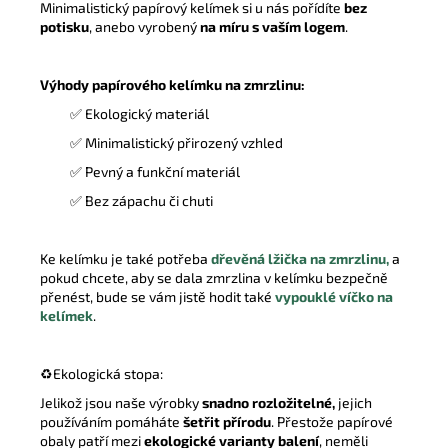
Minimalistický papírový kelímek si u nás pořídíte
bez
potisku
, anebo vyrobený
na míru s vaším logem
.
Výhody papírového kelímku na zmrzlinu:
✅
Ekologický materiál
✅
Minimalistický přirozený vzhled
✅
Pevný a funkční materiál
✅
Bez zápachu či chuti
Ke kelímku je také potřeba
dřevěná lžička na zmrzlinu,
a
pokud chcete, aby se dala zmrzlina v kelímku bezpečně
přenést, bude se vám jistě hodit také
vypouklé víčko na
kelímek
.
♻️
Ekologická stopa:
Jelikož jsou naše výrobky
snadno rozložitelné,
jejich
používáním pomáháte
šetřit přírodu
. Přestože papírové
obaly patří mezi
ekologické varianty balení
, neměli