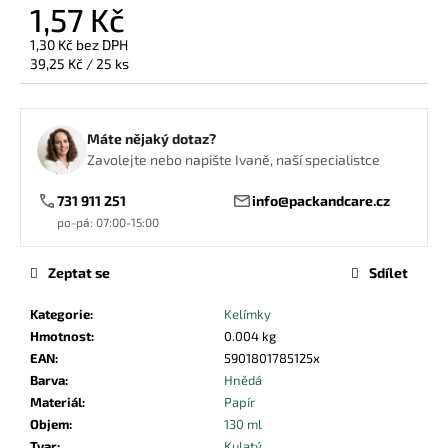
č
1,57 Kč
u
1,30 Kč bez DPH
j
Měrná
39,25 Kč / 25 ks
e
cena:
m
e
Máte nějaký dotaz?
Zavolejte nebo napište Ivaně, naší specialistce
NEPROMASTITELNÝ
PAPÍR
731 911 251
info@packandcare.cz
HNĚDÝ
po-pá: 07:00-15:00
600X400
1,92
Kč
Zeptat se
Sdílet
Kategorie
:
Kelímky
Hmotnost
:
0.004 kg
EAN
:
5901801785125x
Barva
:
Hnědá
Materiál
:
Papír
Objem
:
130 ml
Tvar
:
Kulatý