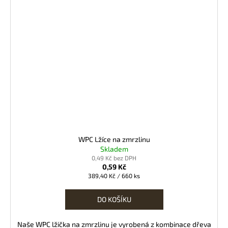
WPC Lžíce na zmrzlinu
Skladem
0,49 Kč bez DPH
0,59 Kč
Měrná
389,40 Kč / 660 ks
cena:
DO KOŠÍKU
Naše WPC lžička na zmrzlinu je vyrobená z kombinace dřeva