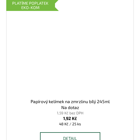
PLATÍME POPLATEK
EKO-KOM
Papírový kelímek na zmrzlinu bílý 245ml
Na dotaz
1,59 Kč bez DPH
1,92 Kč
Měrná
48 Kč / 25 ks
cena:
DETAIL