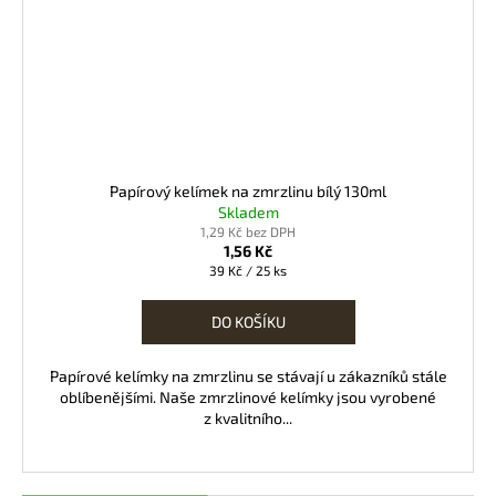
Papírový kelímek na zmrzlinu bílý 130ml
Skladem
1,29 Kč bez DPH
1,56 Kč
Měrná
39 Kč / 25 ks
cena:
DO KOŠÍKU
Papírové kelímky na zmrzlinu se stávají u zákazníků stále
oblíbenějšími. Naše zmrzlinové kelímky jsou vyrobené
z kvalitního...