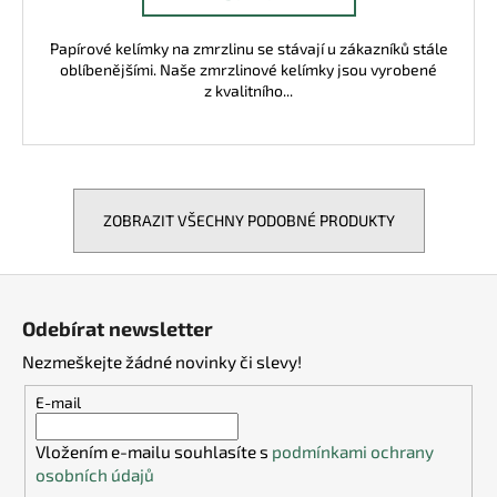
Papírové kelímky na zmrzlinu se stávají u zákazníků stále
oblíbenějšími. Naše zmrzlinové kelímky jsou vyrobené
z kvalitního...
ZOBRAZIT VŠECHNY PODOBNÉ PRODUKTY
Z
á
Odebírat newsletter
p
Nezmeškejte žádné novinky či slevy!
a
t
E-mail
í
Vložením e-mailu souhlasíte s
podmínkami ochrany
osobních údajů