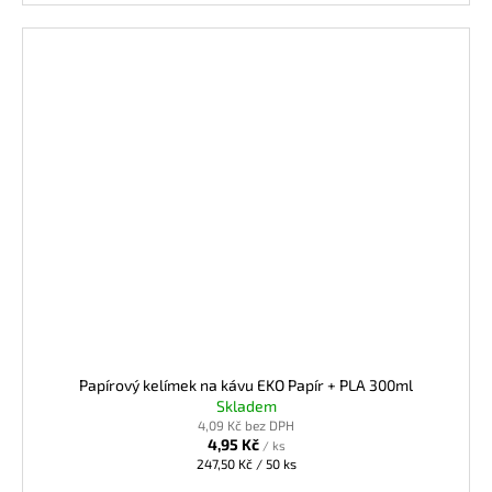
Papírový kelímek na kávu EKO Papír + PLA 300ml
Skladem
4,09 Kč bez DPH
4,95 Kč
/ ks
Měrná
247,50 Kč / 50 ks
cena: