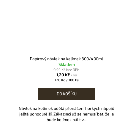
Papírový návlek na kelímek 300/400ml
Skladem
0,99 Kč bez DPH
1,20 Kč
/ ks
Měrná
120 Kč / 100 ks
cena:
DO KOŠÍKU
Návlek na kelímek udělá přenášení horkých nápojů
ještě pohodlnější. Zákazníci už se nemusí bát, že je
bude kelímek pálit v...