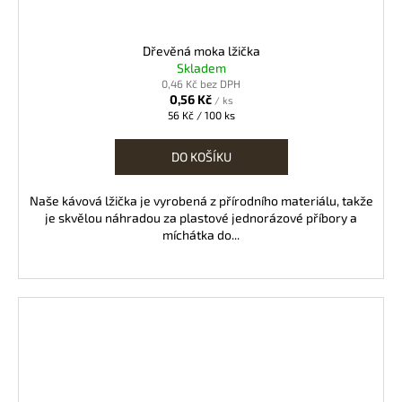
Dřevěná moka lžička
Skladem
0,46 Kč bez DPH
0,56 Kč
/ ks
Měrná
56 Kč / 100 ks
cena:
DO KOŠÍKU
Naše kávová lžička je vyrobená z přírodního materiálu, takže
je skvělou náhradou za plastové jednorázové příbory a
míchátka do...