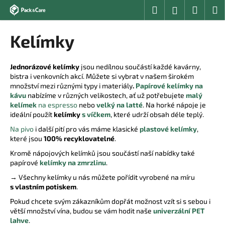
K
Přejít
Hledat
Nákup
M
Přihlášení
na
o
obsah
Zpět
Zpět
košík
š
Kelímky
í
C
k
o
Jednorázové kelímky
jsou nedílnou součástí každé kavárny,
bistra i venkovních akcí. Můžete si vybrat v našem širokém
p
množství mezi různými typy i materiály
.
Papírové kelímky na
o
kávu
nabízíme v různých velikostech, ať už potřebujete
malý
t
kelímek
na espresso
nebo
velký na latté
. Na horké nápoje je
ideální použít
kelímky
s víčkem
, které udrží obsah déle teplý.
ř
Na pivo
i další pití pro vás máme klasické
plastové kelímky
,
e
které jsou
100% recyklovatelné
.
b
Kromě nápojových kelímků jsou součástí naší nabídky také
u
papírové
kelímky na zmrzlinu
.
j
→ Všechny kelímky u nás můžete pořídit vyrobené na míru
e
s vlastním potiskem
.
t
Pokud chcete svým zákazníkům dopřát možnost vzít si s sebou i
e
větší množství vína, budou se vám hodit naše
univerzální PET
lahve
.
n