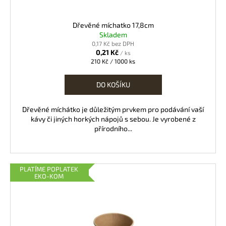
t
ů
Dřevěné míchatko 17,8cm
Skladem
0,17 Kč bez DPH
0,21 Kč
/ ks
Měrná
210 Kč / 1000 ks
cena:
DO KOŠÍKU
Dřevěné míchátko je důležitým prvkem pro podávání vaší
kávy či jiných horkých nápojů s sebou. Je vyrobené z
přírodního...
PLATÍME POPLATEK
EKO-KOM