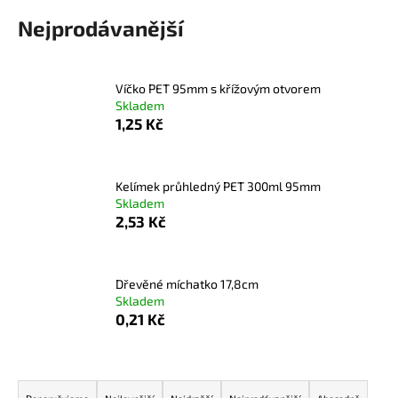
a
Nejprodávanější
j
í
t
Víčko PET 95mm s křížovým otvorem
Skladem
?
1,25 Kč
Kelímek průhledný PET 300ml 95mm
Skladem
HLEDAT
2,53 Kč
D
Dřevěné míchatko 17,8cm
Skladem
o
0,21 Kč
p
o
r
Ř
u