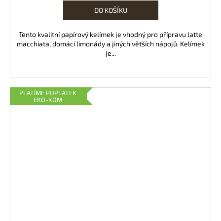
DO KOŠÍKU
Tento kvalitní papírový kelímek je vhodný pro přípravu latte
macchiata, domácí limonády a jiných větších nápojů. Kelímek
je...
PLATÍME POPLATEK
EKO-KOM