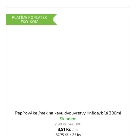
PLATÍME POPLATEK
EKO-KOM
Papírový kelímek na kávu dvouvrstvý Hnědá/bílá 300ml
Skladem
2,90 Kč bez DPH
3,51 Kč
/ ks
Měrná
87,75 Kč / 25 ks