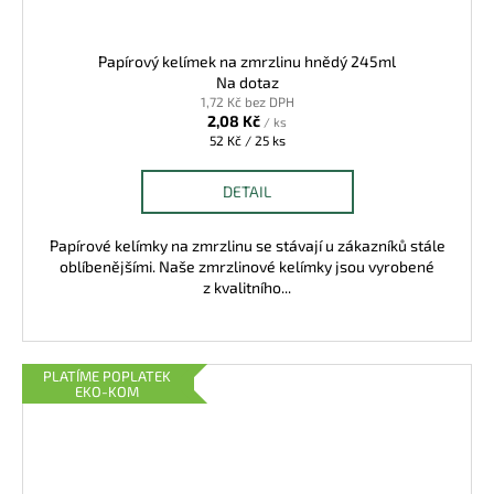
Papírový kelímek na zmrzlinu hnědý 245ml
Na dotaz
1,72 Kč bez DPH
2,08 Kč
/ ks
Měrná
52 Kč / 25 ks
cena:
DETAIL
Papírové kelímky na zmrzlinu se stávají u zákazníků stále
oblíbenějšími. Naše zmrzlinové kelímky jsou vyrobené
z kvalitního...
PLATÍME POPLATEK
EKO-KOM