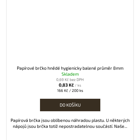
Papírové brčko hnědé hygienicky balené průměr 8mm
Skladem
0,69 Kč bez DPH
0,83 Kč
/ ks
Měrná
166 Kč / 200 ks
cena:
DO KOŠÍKU
Papírová brčka jsou oblíbenou náhradou plastu. U některých
nápojů jsou brčka totiž nepostradatelnou součástí. Naše...