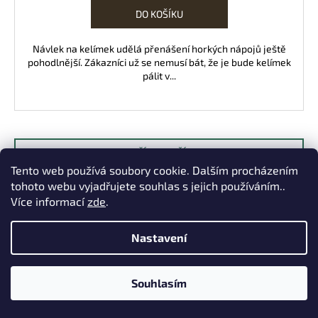
DO KOŠÍKU
Návlek na kelímek udělá přenášení horkých nápojů ještě
pohodlnější. Zákazníci už se nemusí bát, že je bude kelímek
pálit v...
NAČÍST DALŠÍ 3
Tento web používá soubory cookie. Dalším procházením
S
1
2
t
tohoto webu vyjadřujete souhlas s jejich používáním..
O
r
Více informací
zde
.
24
položek celkem
v
á
NAHORU
l
n
Nastavení
k
á
o
d
v
a
á
Souhlasím
c
n
í
í