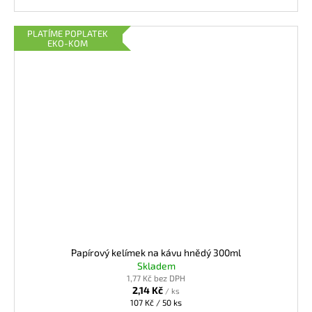
PLATÍME POPLATEK
EKO-KOM
Papírový kelímek na kávu hnědý 300ml
Skladem
1,77 Kč bez DPH
2,14 Kč
/ ks
Měrná
107 Kč / 50 ks