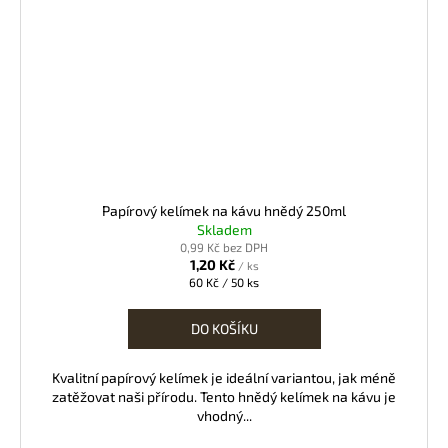
Papírový kelímek na kávu hnědý 250ml
Skladem
0,99 Kč bez DPH
1,20 Kč
/ ks
Měrná
60 Kč / 50 ks
cena:
DO KOŠÍKU
Kvalitní papírový kelímek je ideální variantou, jak méně
zatěžovat naši přírodu. Tento hnědý kelímek na kávu je
vhodný...