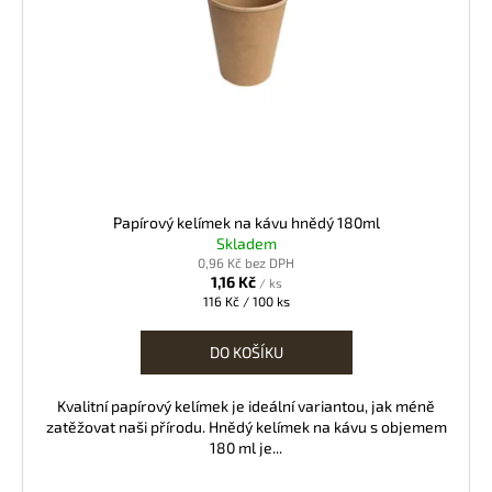
Papírový kelímek na kávu hnědý 180ml
Skladem
0,96 Kč bez DPH
1,16 Kč
/ ks
Měrná
116 Kč / 100 ks
cena:
DO KOŠÍKU
Kvalitní papírový kelímek je ideální variantou, jak méně
zatěžovat naši přírodu. Hnědý kelímek na kávu s objemem
180 ml je...