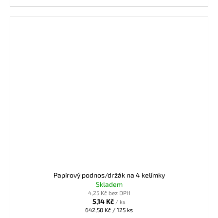
Papírový podnos/držák na 4 kelímky
Skladem
4,25 Kč bez DPH
5,14 Kč
/ ks
Měrná
642,50 Kč / 125 ks
cena: