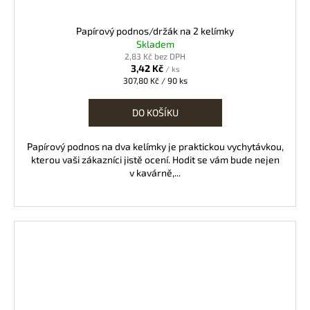
Papírový podnos/držák na 2 kelímky
Skladem
2,83 Kč bez DPH
3,42 Kč
/ ks
Měrná
307,80 Kč / 90 ks
cena:
DO KOŠÍKU
Papírový podnos na dva kelímky je praktickou vychytávkou,
kterou vaši zákazníci jistě ocení. Hodit se vám bude nejen
v kavárně,...