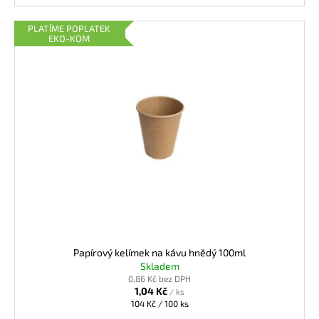
PLATÍME POPLATEK
EKO-KOM
Papírový kelímek na kávu hnědý 100ml
Skladem
0,86 Kč bez DPH
1,04 Kč
/ ks
Měrná
104 Kč / 100 ks
cena: