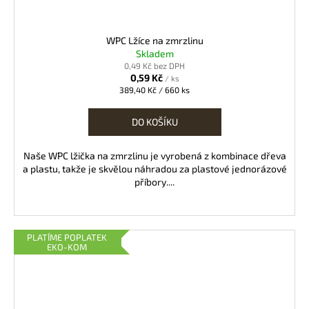
WPC Lžíce na zmrzlinu
Skladem
0,49 Kč bez DPH
0,59 Kč
/ ks
Měrná
389,40 Kč / 660 ks
cena:
DO KOŠÍKU
Naše WPC lžička na zmrzlinu je vyrobená z kombinace dřeva
a plastu, takže je skvělou náhradou za plastové jednorázové
příbory....
PLATÍME POPLATEK
EKO-KOM