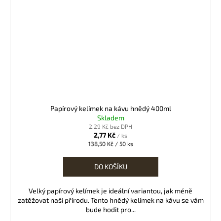
Papírový kelímek na kávu hnědý 400ml
Skladem
2,29 Kč bez DPH
2,77 Kč
/ ks
Měrná
138,50 Kč / 50 ks
cena:
DO KOŠÍKU
Velký papírový kelímek je ideální variantou, jak méně
zatěžovat naši přírodu. Tento hnědý kelímek na kávu se vám
bude hodit pro...