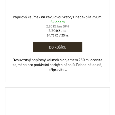
Papírový kelímek na kávu dvouvrstvý Hnědá/bílá 250ml
Skladem
2,80 Kč bez DPH
3,39 Kč
/ ks
Měrná
84,75 Kč / 25 ks
cena:
DO KOŠÍKU
Dvouvrstvý papírový kelímek s objemem 250 ml oceníte
zejména pro podávání horkých nápojů. Pohodlně do něj
připravíte...