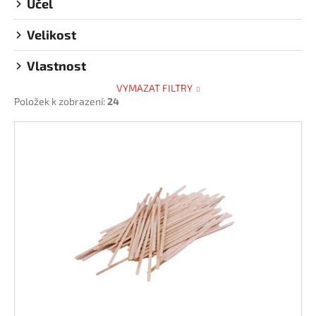
Účel
Velikost
Vlastnost
VYMAZAT FILTRY
Položek k zobrazení:
24
V
ý
p
i
s
p
r
o
d
u
k