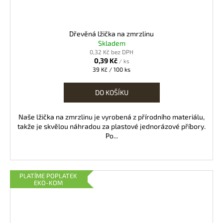
Dřevěná lžička na zmrzlinu
Skladem
0,32 Kč bez DPH
0,39 Kč
/ ks
Měrná
39 Kč / 100 ks
cena:
DO KOŠÍKU
Naše lžička na zmrzlinu je vyrobená z přírodního materiálu,
takže je skvělou náhradou za plastové jednorázové příbory.
Po...
PLATÍME POPLATEK
EKO-KOM