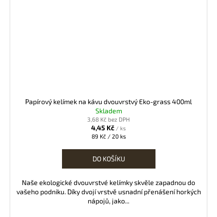
Papírový kelímek na kávu dvouvrstvý Eko-grass 400ml
Skladem
3,68 Kč bez DPH
4,45 Kč
/ ks
Měrná
89 Kč / 20 ks
cena:
DO KOŠÍKU
Naše ekologické dvouvrstvé kelímky skvěle zapadnou do
vašeho podniku. Díky dvojí vrstvě usnadní přenášení horkých
nápojů, jako...