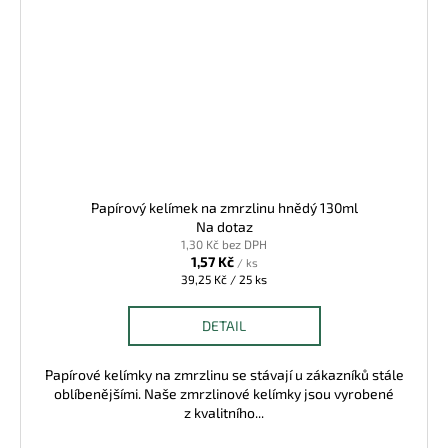
Papírový kelímek na zmrzlinu hnědý 130ml
Na dotaz
1,30 Kč bez DPH
1,57 Kč
/ ks
Měrná
39,25 Kč / 25 ks
cena:
DETAIL
Papírové kelímky na zmrzlinu se stávají u zákazníků stále
oblíbenějšími. Naše zmrzlinové kelímky jsou vyrobené
z kvalitního...