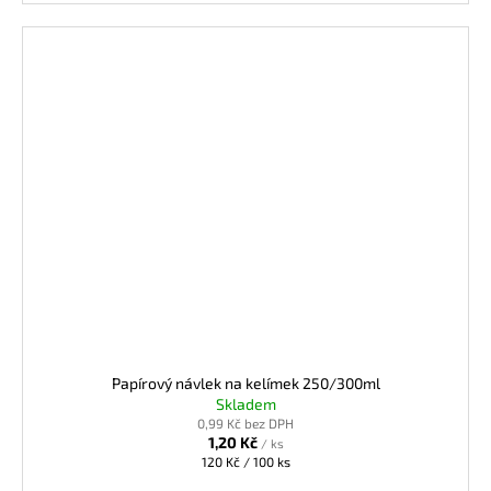
Papírový návlek na kelímek 250/300ml
Skladem
0,99 Kč bez DPH
1,20 Kč
/ ks
Měrná
120 Kč / 100 ks
cena: