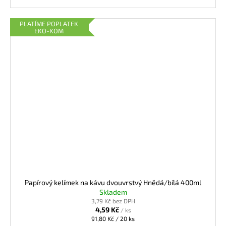
PLATÍME POPLATEK
EKO-KOM
Papírový kelímek na kávu dvouvrstvý Hnědá/bílá 400ml
Skladem
3,79 Kč bez DPH
4,59 Kč
/ ks
Měrná
91,80 Kč / 20 ks
cena: