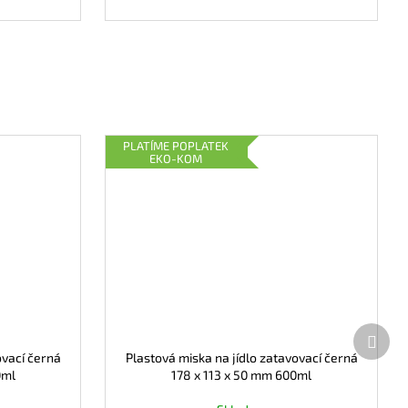
PLATÍME POPLATEK
EKO-KOM
Další
prod
ovací černá
Plastová miska na jídlo zatavovací černá
0ml
178 x 113 x 50 mm 600ml