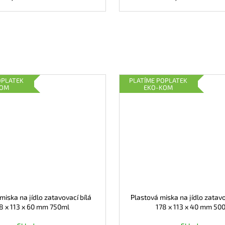
OPLATEK
PLATÍME POPLATEK
KOM
EKO-KOM
miska na jídlo zatavovací bílá
Plastová miska na jídlo zatav
8 x 113 x 60 mm 750ml
178 x 113 x 40 mm 50