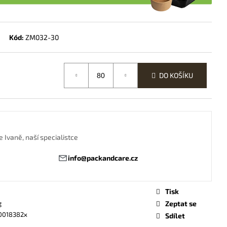
 „ČLUN“ M
Kód:
ZM032-30
DO KOŠÍKU
 Ivaně, naší specialistce
info@packandcare.cz
Tisk
g
Zeptat se
0018382x
Sdílet