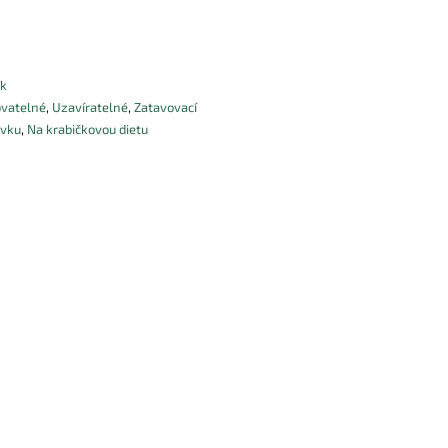
ík
ovatelné
,
Uzavíratelné
,
Zatavovací
évku
,
Na krabičkovou dietu