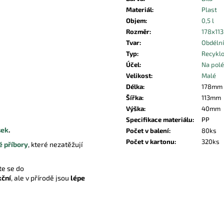
Materiál
:
Plast
Objem
:
0,5 l
Rozměr
:
178x113
Tvar
:
Obdéln
Typ
:
Recykl
Účel
:
Na pol
Velikost
:
Malé
Délka
:
178mm
Šířka
:
113mm
Výška
:
40mm
Specifikace materiálu
:
PP
sek
.
Počet v balení
:
80ks
Počet v kartonu
:
320ks
é příbory
, které nezatěžují
te se do
kční
, ale v přírodě jsou
lépe