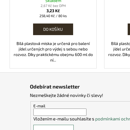
Skladem
2,67 Kč bez DPH
3,23 Kč
Měrná
258,40 Kč / 80 ks
cena:
DO KOŠÍKU
Bílá plastová miska je určená pro balení
Bílá plast
jídel určených pro výdej s sebou nebo
jídel urč
rozvoz. Díky praktickému obejmu 600 ml do
rozvoz. Dík
ní...
Z
á
Odebírat newsletter
p
Nezmeškejte žádné novinky či slevy!
a
t
E-mail
í
Vložením e-mailu souhlasíte s
podmínkami ochr