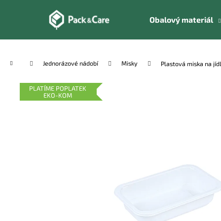
K
Přejít
na
o
Obalový materiál
obsah
Zpět
Zpět
š
do
do
í
k
obchodu
obchodu
Domů
Jednorázové nádobí
Misky
Plastová miska na jíd
PLATÍME POPLATEK
EKO-KOM