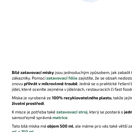
UBROUSEK 33X33 2VRSTVÝ ¼ BÍLÝ
0,44 Kč
Bílé zatavovací misky
jsou jednoduchým způsobem, jak zabalit 
zákazníky. Pomocí
zatavovací fólie
zajistíte, že se obsah nedost
znovu
přihrát v mikrovlnné troubě
. Jedná se o praktické řešen
jídel, které oceníte zejména v jídelnách, restauracích či fast food
Miska je vyrobená ze
100% recyklovatelného plastu
, takže je
životní prostředí
.
K misce je potřeba také
zatavovací stroj
, který se postará o
jed
samozřejmě správná
matrice
.
Tato bílá miska má
objem 500 ml
, ale máme pro vás také větší z
ml
a
750 ml
.