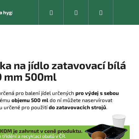
Hledat
Přihlášení
Nákupní
í a hygienické pomůcky
Kancelářské vybavení
košík
a na jídlo zatavovací bílá
40 mm 500ml
určená pro balení jídel určených
pro výdej s sebou
ckému
objemu 500 ml
do ní můžete naservírovat
u určené pro použití
do zatavovacích strojů
.
Následující