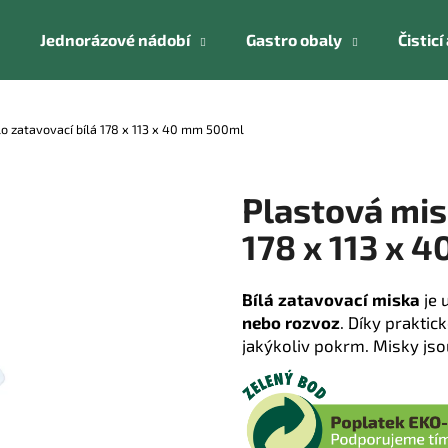
Jednorázové nádobí
Gastro obaly
Čistic
Co potřebujete najít?
lo zatavovací bílá 178 x 113 x 40 mm 500ml
HLEDAT
Plastová misk
178 x 113 x 
Doporučujeme
Bílá zatavovací miska
je 
nebo rozvoz
. Díky prakti
jakýkoliv pokrm.
Misky jso