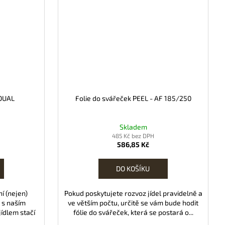
 DUAL
Folie do svářeček PEEL - AF 185/250
Skladem
485 Kč bez DPH
586,85 Kč
DO KOŠÍKU
í (nejen)
Pokud poskytujete rozvoz jídel pravidelně a
 s naším
ve větším počtu, určitě se vám bude hodit
ídlem stačí
fólie do svářeček, která se postará o...