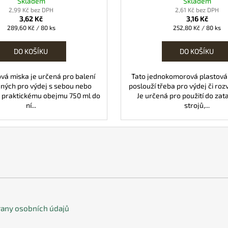
Skladem
Skladem
2,99 Kč bez DPH
2,61 Kč bez DPH
3,62 Kč
3,16 Kč
Měrná
Měrná
289,60 Kč / 80 ks
252,80 Kč / 80 ks
cena:
cena:
DO KOŠÍKU
DO KOŠÍKU
ová miska je určená pro balení
Tato jednokomorová plastová
ených pro výdej s sebou nebo
poslouží třeba pro výdej či roz
y praktickému obejmu 750 ml do
Je určená pro použití do zat
ní...
strojů,...
any osobních údajů