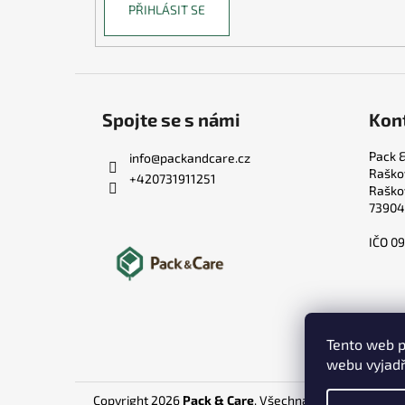
PŘIHLÁSIT SE
Spojte se s námi
Kon
Pack &
info
@
packandcare.cz
Raško
+420731911251
Raško
73904
IČO 0
Tento web p
webu vyjadř
Copyright 2026
Pack & Care
. Všechna práva vyhrazen