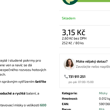
VÍČKO PET 95MM VYPOUKLÉ S
PAPÍROVÁ MISKA
OTVOREM
2,11 Kč
1,19 Kč
Skladem
3,15 Kč
2,60 Kč bez DPH
Měrná
252 Kč / 80 ks
cena:
teplé i studené pokrmy pro
Máte nějaký dotaz?
ane ven a navíc se dá
Zavolejte nebo napište
í bezpečného rozvozu hotových
ech.
731 911 251
jím správným vytřízením
šetříte
po-pá: 07:00-15:00
Kategorie
:
Misky
noduché a rychlé
balení, a
Hmotnost
:
0.012 k
EAN
:
590136
atavovací misky o velikosti
600
Barva
:
Bílá