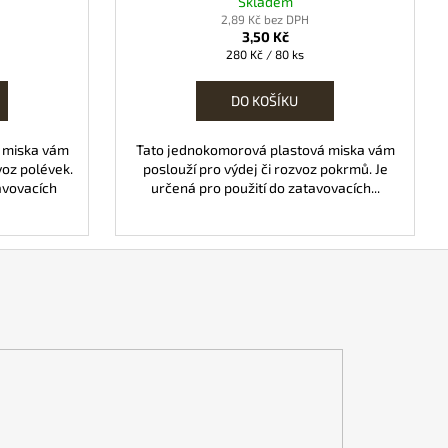
Skladem
2,89 Kč bez DPH
3,50 Kč
Měrná
280 Kč / 80 ks
cena:
DO KOŠÍKU
 miska vám
Tato jednokomorová plastová miska vám
voz polévek.
poslouží pro výdej či rozvoz pokrmů. Je
avovacích
určená pro použití do zatavovacích...