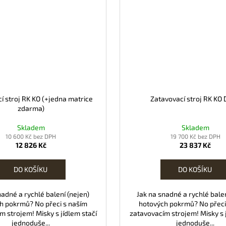
í stroj RK KO (+jedna matrice
Zatavovací stroj RK KO
zdarma)
Skladem
Skladem
10 600 Kč bez DPH
19 700 Kč bez DPH
12 826 Kč
23 837 Kč
DO KOŠÍKU
DO KOŠÍKU
nadné a rychlé balení (nejen)
Jak na snadné a rychlé balen
h pokrmů? No přeci s naším
hotových pokrmů? No přeci
m strojem! Misky s jídlem stačí
zatavovacím strojem! Misky s j
jednoduše...
jednoduše...