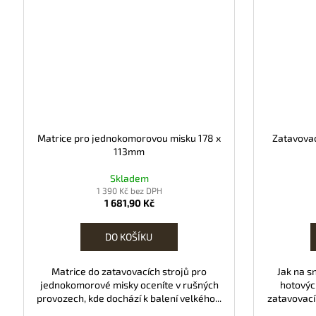
Matrice pro jednokomorovou misku 178 x
Zatavovac
113mm
Skladem
1 390 Kč bez DPH
1 681,90 Kč
DO KOŠÍKU
Matrice do zatavovacích strojů pro
Jak na s
jednokomorové misky oceníte v rušných
hotovýc
provozech, kde dochází k balení velkého...
zatavovací