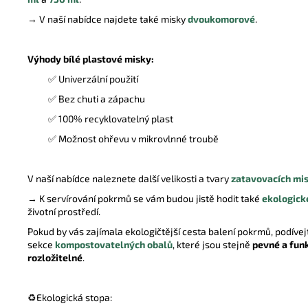
→ V naší nabídce najdete také misky
dvoukomorové
.
Výhody bílé plastové misky:
✅ Univerzální použití
✅ Bez chuti a zápachu
✅ 100% recyklovatelný plast
✅ Možnost ohřevu v mikrovlnné troubě
V naší nabídce naleznete další velikosti a tvary
zatavovacích mi
→ K servírování pokrmů se vám budou jistě hodit také
ekologick
životní prostředí.
Pokud by vás zajímala ekologičtější cesta balení pokrmů, podívej
sekce
kompostovatelných obalů
, které jsou stejně
pevné a fun
rozložitelné
.
♻️
Ekologická stopa: