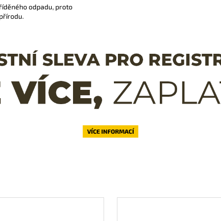
říděného odpadu, proto
přírodu.