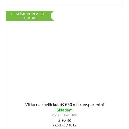
PLATÍME POPLATEK
EKO-KOM
Víčko na kbelík kulatý 660 ml transparentní
Skladem
2,28 Kč bez DPH
2,76 Kč
Měrná
27,60 Kč / 10 ks