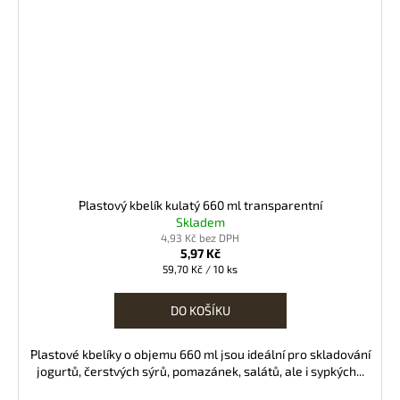
Plastový kbelík kulatý 660 ml transparentní
Skladem
4,93 Kč bez DPH
5,97 Kč
Měrná
59,70 Kč / 10 ks
cena:
DO KOŠÍKU
Plastové kbelíky o objemu 660 ml jsou ideální pro skladování
jogurtů, čerstvých sýrů, pomazánek, salátů, ale i sypkých...