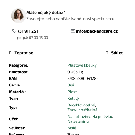
č
u
Máte nějaký dotaz?
j
Zavolejte nebo napište Ivaně, naší specialistce
e
m
731 911 251
info@packandcare.cz
e
po-pá: 07:00-15:00
VÍČKO
Zeptat se
Sdílet
PET
95MM
Kategorie
:
Plastové kbelíky
S
Hmotnost
:
0.005 kg
KŘÍŽOVÝM
OTVOREM
EAN
:
5904238004128x
Barva
:
Bílá
1,25
Kč
Materiál
:
Plast
Tvar
:
Kulatý
Recyklovatelné
,
Typ
:
Znovupoužitelné
Na potraviny
,
Na polévku
,
Účel
:
Na zeleninu
Velikost
:
Malé
Průměr
:
106mm