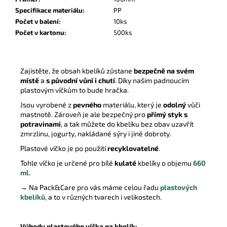
Specifikace materiálu
:
PP
Počet v balení
:
10ks
Počet v kartonu
:
500ks
Zajistěte, že obsah kbelíků zůstane
bezpečně na svém
místě
a
s původní vůní i chutí
. Díky našim padnoucím
plastovým víčkům to bude hračka.
Jsou vyrobené z
pevného
materiálu, který je
odolný
vůči
mastnotě. Zároveň je ale bezpečný pro
přímý styk s
potravinami
, a tak můžete do kbelíku bez obav uzavřít
zmrzlinu, jogurty, nakládané sýry i jiné dobroty.
Plastové víčko je po použití
recyklovatelné
.
Tohle víčko je určené pro bílé
kulaté
kbelíky o objemu
660
ml.
→ Na Pack&Care pro vás máme celou řadu
plastových
kbelíků
, a to v různých tvarech i velikostech.
Výhody plastového víčka na kbelík: