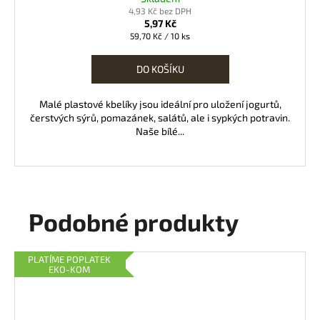
4,93 Kč bez DPH
5,97 Kč
Měrná
59,70 Kč / 10 ks
cena:
DO KOŠÍKU
Malé plastové kbelíky jsou ideální pro uložení jogurtů,
čerstvých sýrů, pomazánek, salátů, ale i sypkých potravin.
Naše bílé...
Podobné produkty
PLATÍME POPLATEK
EKO-KOM