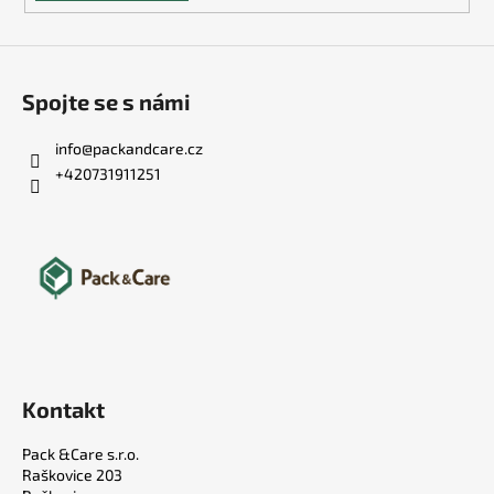
Spojte se s námi
info
@
packandcare.cz
+420731911251
Kontakt
Pack &Care s.r.o.
Raškovice 203