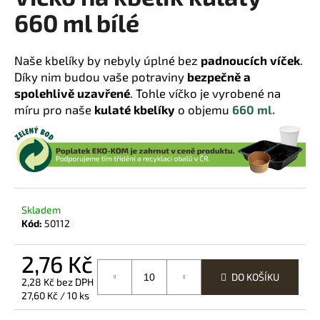
660 ml bílé
a
j
í
Naše kbelíky by nebyly úplné bez
padnoucích víček
.
t
Díky nim budou vaše potraviny
bezpečně a
?
spolehlivě uzavřené
. Tohle víčko je vyrobené na
míru pro naše
kulaté kbelíky
o objemu
660 ml.
HLEDAT
Skladem
Kód:
50112
D
o
2,76 Kč
p
o
DO KOŠÍKU
2,28 Kč bez DPH
r
Měrná
27,60 Kč / 10 ks
u
cena: