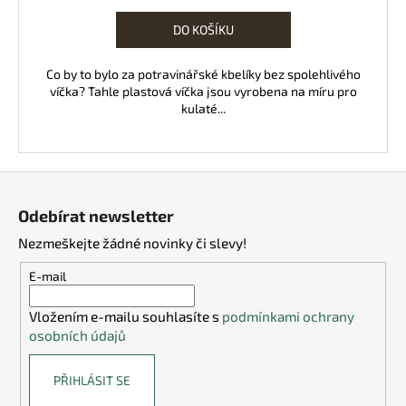
cena:
DO KOŠÍKU
Co by to bylo za potravinářské kbelíky bez spolehlivého
víčka? Tahle plastová víčka jsou vyrobena na míru pro
kulaté...
Z
á
Odebírat newsletter
p
Nezmeškejte žádné novinky či slevy!
a
t
E-mail
í
Vložením e-mailu souhlasíte s
podmínkami ochrany
osobních údajů
PŘIHLÁSIT SE