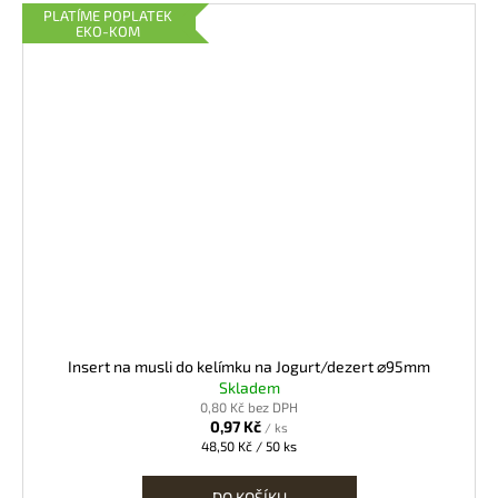
PLATÍME POPLATEK
EKO-KOM
Insert na musli do kelímku na Jogurt/dezert ⌀95mm
Skladem
0,80 Kč bez DPH
0,97 Kč
/ ks
Měrná
48,50 Kč / 50 ks
cena:
DO KOŠÍKU