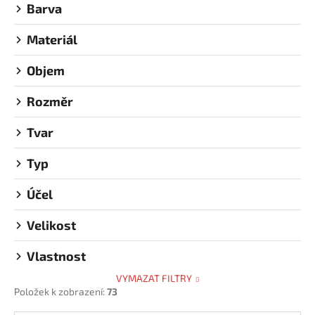
Barva
u
k
Materiál
t
ů
Objem
Rozměr
Tvar
Typ
Účel
Velikost
Vlastnost
VYMAZAT FILTRY
Položek k zobrazení:
73