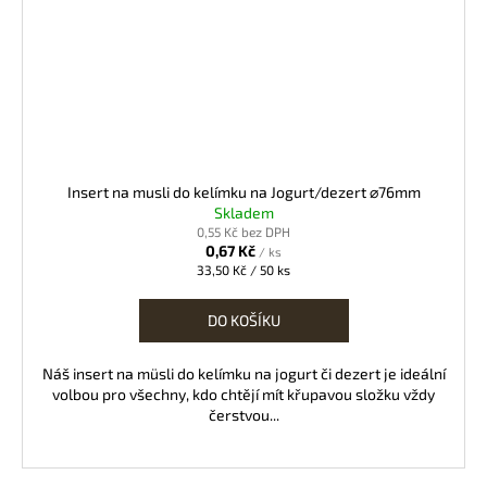
Insert na musli do kelímku na Jogurt/dezert ⌀76mm
Skladem
0,55 Kč bez DPH
0,67 Kč
/ ks
Měrná
33,50 Kč / 50 ks
cena:
DO KOŠÍKU
Náš insert na müsli do kelímku na jogurt či dezert je ideální
volbou pro všechny, kdo chtějí mít křupavou složku vždy
čerstvou...