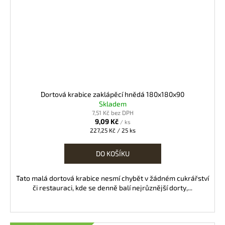
Dortová krabice zaklápěcí hnědá 180x180x90
Skladem
7,51 Kč bez DPH
9,09 Kč
/ ks
Měrná
227,25 Kč / 25 ks
cena:
DO KOŠÍKU
Tato malá dortová krabice nesmí chybět v žádném cukrářství
či restauraci, kde se denně balí nejrůznější dorty,...