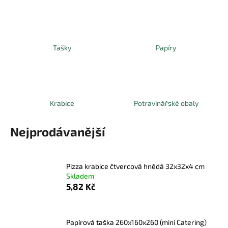
a
j
í
Tašky
Papíry
t
?
Krabice
Potravinářské obaly
HLEDAT
Nejprodávanější
D
Pizza krabice čtvercová hnědá 32x32x4 cm
o
Skladem
p
5,82 Kč
o
r
u
Papírová taška 260x160x260 (mini Catering)