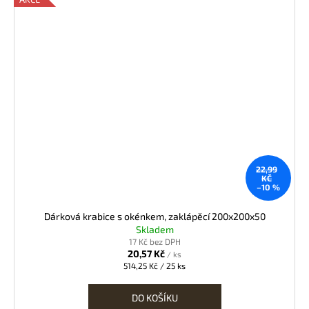
22,99
KČ
–10 %
Dárková krabice s okénkem, zaklápěcí 200x200x50
Skladem
17 Kč bez DPH
20,57 Kč
/ ks
Měrná
514,25 Kč / 25 ks
cena:
DO KOŠÍKU