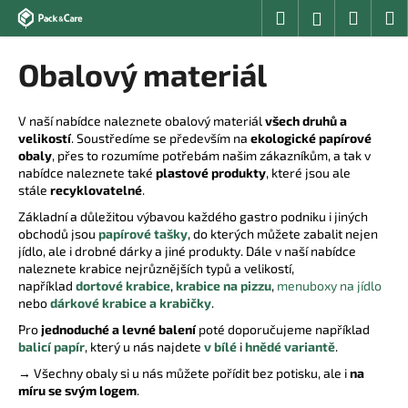
K
Přejít
Hledat
Nákup
M
Přihlášení
na
o
obsah
Zpět
Zpět
košík
š
Obalový materiál
í
C
k
o
V naší nabídce naleznete obalový materiál
všech druhů a
velikostí
. Soustředíme se především na
ekologické papírové
p
obaly
, přes to rozumíme potřebám našim zákazníkům, a tak v
o
nabídce naleznete také
plastové produkty
, které jsou ale
t
stále
recyklovatelné
.
ř
Základní a důležitou výbavou každého gastro podniku i jiných
obchodů jsou
papírové tašky
, do kterých můžete zabalit nejen
e
jídlo, ale i drobné dárky a jiné produkty. Dále v naší nabídce
b
naleznete krabice nejrůznějších typů a velikostí,
u
například
dortové krabice
,
krabice na pizzu
,
menuboxy na jídlo
nebo
dárkové krabice a krabičky
.
j
Pro
jednoduché a levné balení
poté doporučujeme například
e
balicí papír
, který u nás najdete
v bílé
i
hnědé variantě
.
t
→ Všechny obaly si u nás můžete pořídit bez potisku, ale i
na
e
míru se svým logem
.
n