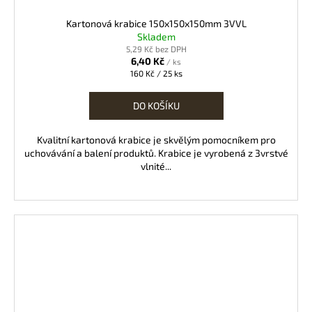
Kartonová krabice 150x150x150mm 3VVL
Skladem
5,29 Kč bez DPH
6,40 Kč
/ ks
Měrná
160 Kč / 25 ks
cena:
DO KOŠÍKU
Kvalitní kartonová krabice je skvělým pomocníkem pro
uchovávání a balení produktů. Krabice je vyrobená z 3vrstvé
vlnité...