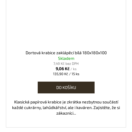
Dortová krabice zaklápěcí bílá 180x180x100
Skladem
7,49 Kč bez DPH
9,06 Kč
/ ks
Měrná
135,90 Kč / 15 ks
cena:
DO KOŠÍKU
Klasická papírová krabice je zkrátka nezbytnou součástí
každé cukrárny, lahůdkářství, ale i kaváren. Zajistěte, že si
zákazníci...