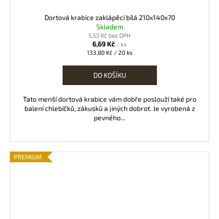
Dortová krabice zaklápěcí bílá 210x140x70
Skladem
5,53 Kč bez DPH
6,69 Kč
/ ks
Měrná
133,80 Kč / 20 ks
cena:
DO KOŠÍKU
Tato menší dortová krabice vám dobře poslouží také pro
balení chlebíčků, zákusků a jiných dobrot. Je vyrobená z
pevného...
PREMIUM