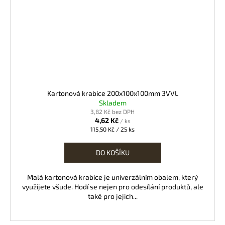
Kartonová krabice 200x100x100mm 3VVL
Skladem
3,82 Kč bez DPH
4,62 Kč
/ ks
Měrná
115,50 Kč / 25 ks
cena:
DO KOŠÍKU
Malá kartonová krabice je univerzálním obalem, který
využijete všude. Hodí se nejen pro odesílání produktů, ale
také pro jejich...