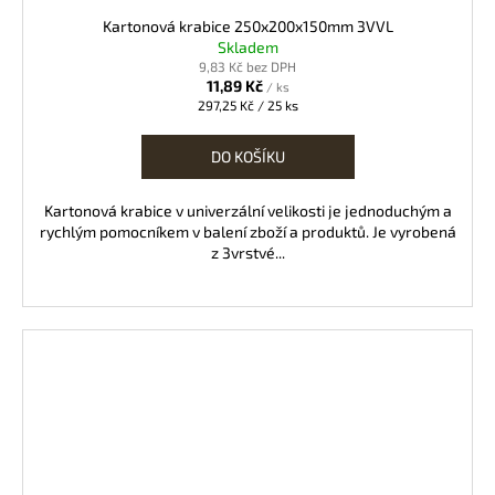
Kartonová krabice 250x200x150mm 3VVL
Skladem
9,83 Kč bez DPH
11,89 Kč
/ ks
Měrná
297,25 Kč / 25 ks
cena:
DO KOŠÍKU
Kartonová krabice v univerzální velikosti je jednoduchým a
rychlým pomocníkem v balení zboží a produktů. Je vyrobená
z 3vrstvé...