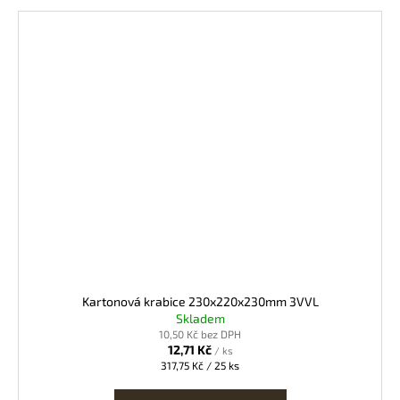
Kartonová krabice 230x220x230mm 3VVL
Skladem
10,50 Kč bez DPH
12,71 Kč
/ ks
Měrná
317,75 Kč / 25 ks
cena: