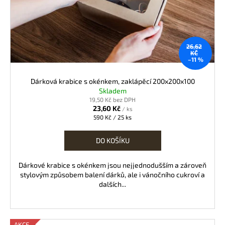
26,62
KČ
–11 %
Dárková krabice s okénkem, zaklápěcí 200x200x100
Skladem
19,50 Kč bez DPH
23,60 Kč
/ ks
Měrná
590 Kč / 25 ks
cena:
DO KOŠÍKU
Dárkové krabice s okénkem jsou nejjednodušším a zároveň
stylovým způsobem balení dárků, ale i vánočního cukroví a
dalších...
AKCE