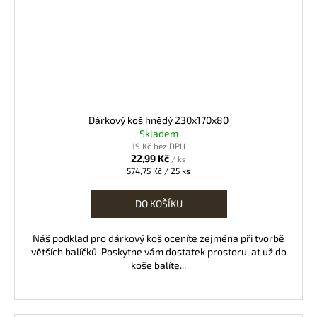
Dárkový koš hnědý 230x170x80
Skladem
19 Kč bez DPH
22,99 Kč
/ ks
Měrná
574,75 Kč / 25 ks
cena:
DO KOŠÍKU
Náš podklad pro dárkový koš oceníte zejména při tvorbě
větších balíčků. Poskytne vám dostatek prostoru, ať už do
koše balíte...