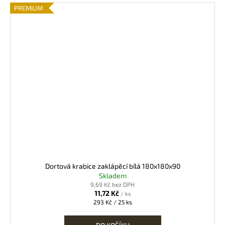
PREMIUM
Dortová krabice zaklápěcí bílá 180x180x90
Skladem
9,69 Kč bez DPH
11,72 Kč
/ ks
Měrná
293 Kč / 25 ks
cena: