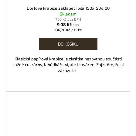
Dortová krabice zaklápěcí bílá 150x150x100
Skladem
7,50 Kč bez DPH
9,08 Kč
/ ks
Měrná
136,20 Kč / 15 ks
cena:
DO KOŠÍKU
Klasická papírová krabice je zkrátka nezbytnou součástí
každé cukrárny, lahůdkářství, ale i kaváren. Zajistěte, že si
zákazníci...