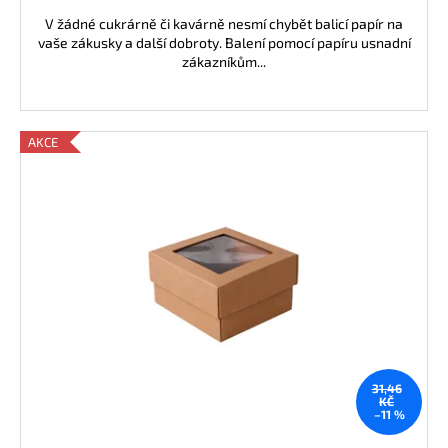
V žádné cukrárně či kavárně nesmí chybět balicí papír na
vaše zákusky a další dobroty. Balení pomocí papíru usnadní
zákazníkům...
AKCE
31,46
KČ
–11 %