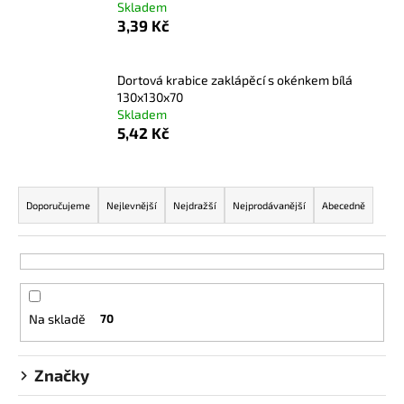
č
Skladem
u
3,39 Kč
j
e
Dortová krabice zaklápěcí s okénkem bílá
m
130x130x70
e
Skladem
5,42 Kč
NEPROMASTITELNÝ
PAPÍR
Ř
HNĚDÝ
600X400
a
Doporučujeme
Nejlevnější
Nejdražší
Nejprodávanější
Abecedně
1,92
z
Kč
e
n
í
Na skladě
70
p
r
o
Značky
d