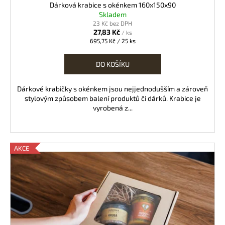
Dárková krabice s okénkem 160x150x90
Skladem
23 Kč bez DPH
27,83 Kč
/ ks
Měrná
695,75 Kč / 25 ks
cena:
DO KOŠÍKU
Dárkové krabičky s okénkem jsou nejjednodušším a zároveň
stylovým způsobem balení produktů či dárků. Krabice je
vyrobená z...
AKCE