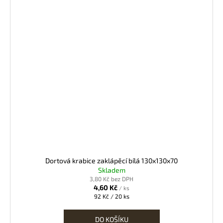
Dortová krabice zaklápěcí bílá 130x130x70
Skladem
3,80 Kč bez DPH
4,60 Kč
/ ks
Měrná
92 Kč / 20 ks
cena:
DO KOŠÍKU