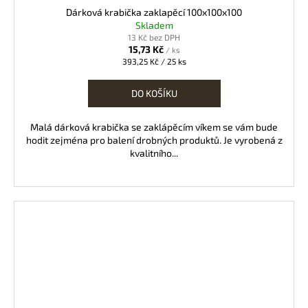
Dárková krabička zaklapěcí 100x100x100
Skladem
13 Kč bez DPH
15,73 Kč
/ ks
Měrná
393,25 Kč / 25 ks
cena:
DO KOŠÍKU
Malá dárková krabička se zaklápěcím víkem se vám bude
hodit zejména pro balení drobných produktů. Je vyrobená z
kvalitního...