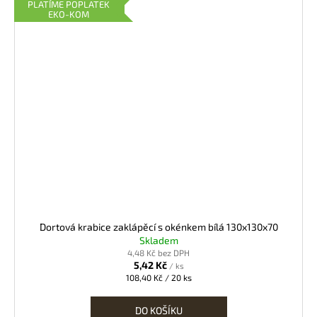
PLATÍME POPLATEK
EKO-KOM
Dortová krabice zaklápěcí s okénkem bílá 130x130x70
Skladem
4,48 Kč bez DPH
5,42 Kč
/ ks
Měrná
108,40 Kč / 20 ks
cena:
DO KOŠÍKU