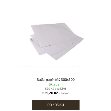
V
ý
p
i
s
p
r
o
d
u
k
t
ů
Balící papír bílý 300x300
Skladem
520 Kč bez DPH
629,20 Kč
/ balení
DO KOŠÍKU