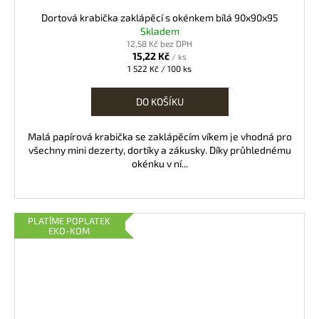
Dortová krabička zaklápěcí s okénkem bílá 90x90x95
Skladem
12,58 Kč bez DPH
15,22 Kč
/ ks
Měrná
1 522 Kč / 100 ks
cena:
DO KOŠÍKU
Malá papírová krabička se zaklápěcím víkem je vhodná pro
všechny mini dezerty, dortíky a zákusky. Díky průhlednému
okénku v ní...
PLATÍME POPLATEK
EKO-KOM