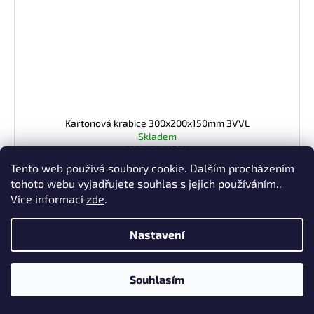
Kartonová krabice 300x200x150mm 3VVL
Skladem
10,15 Kč bez DPH
12,28 Kč
/ ks
Tento web používá soubory cookie. Dalším procházením
Měrná
307 Kč / 25 ks
tohoto webu vyjadřujete souhlas s jejich používáním..
cena:
Více informací
zde
.
DO KOŠÍKU
Nastavení
Kvalitní kartonová krabice je skvělým pomocníkem
pro uchovávání a balení produktů. Naše poštovní krabice je...
Souhlasím