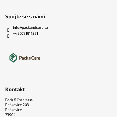
Spojte se s námi
info
@
packandcare.cz
+420731911251
Kontakt
Pack &Care s.r.o.
Raškovice 203
Raškovice
73904