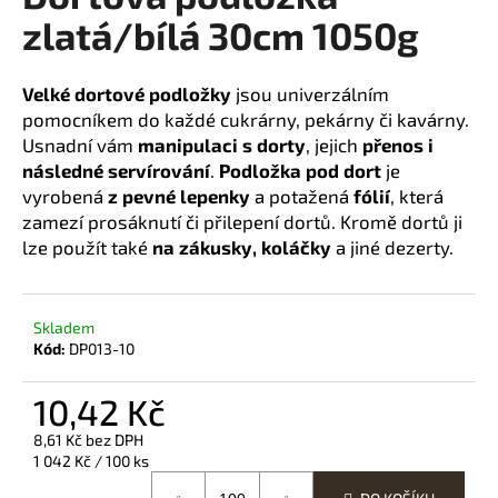
zlatá/bílá 30cm 1050g
a
j
í
Velké dortové podložky
jsou univerzálním
t
pomocníkem do každé cukrárny, pekárny či kavárny.
?
Usnadní vám
manipulaci s dorty
, jejich
přenos i
následné servírování
.
Podložka pod dort
je
vyrobená
z pevné lepenky
a potažená
fólií
, která
zamezí prosáknutí či přilepení dortů. Kromě dortů ji
lze použít také
na zákusky, koláčky
a jiné dezerty.
HLEDAT
Skladem
Kód:
DP013-10
D
o
10,42 Kč
p
o
8,61 Kč bez DPH
r
Měrná
1 042 Kč / 100 ks
u
cena: