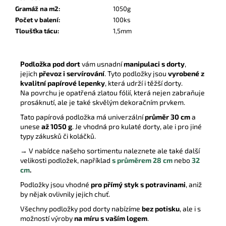
Gramáž na m2
:
1050g
Počet v balení
:
100ks
Tloušťka tácu
:
1,5mm
Podložka pod dort
vám usnadní
manipulaci s dorty
,
jejich
převoz i servírování
. Tyto podložky jsou
vyrobené z
kvalitní papírové lepenky
, která udrží i těžší dorty.
Na povrchu je opatřená zlatou fólií, která nejen zabraňuje
prosáknutí, ale je také skvělým dekoračním prvkem.
Tato papírová podložka má univerzální
průměr 30 cm
a
unese
až 1050 g
. Je vhodná pro kulaté dorty, ale i pro jiné
typy zákusků či koláčků.
→ V nabídce našeho sortimentu naleznete ale také další
velikosti podložek, například
s průměrem
28
cm
nebo
32
cm
.
Podložky jsou vhodné
pro přímý styk s potravinami
, aniž
by nějak ovlivnily jejich chuť.
Všechny podložky pod dorty nabízíme
bez potisku
, ale i s
možností výroby
na míru s vaším logem
.