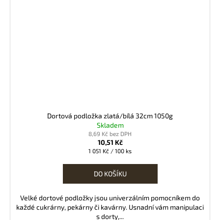
Dortová podložka zlatá/bílá 32cm 1050g
Skladem
8,69 Kč bez DPH
10,51 Kč
Měrná
1 051 Kč / 100 ks
cena:
DO KOŠÍKU
Velké dortové podložky jsou univerzálním pomocníkem do
každé cukrárny, pekárny či kavárny. Usnadní vám manipulaci
s dorty,...