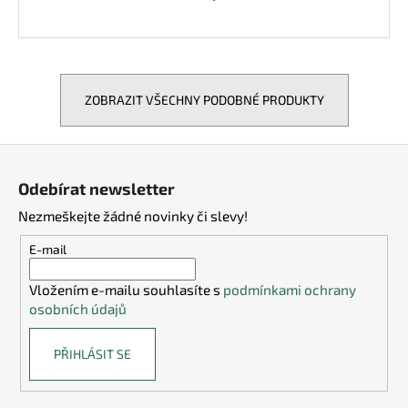
ZOBRAZIT VŠECHNY PODOBNÉ PRODUKTY
Z
á
Odebírat newsletter
p
Nezmeškejte žádné novinky či slevy!
a
t
E-mail
í
Vložením e-mailu souhlasíte s
podmínkami ochrany
osobních údajů
PŘIHLÁSIT SE