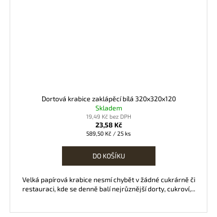
Dortová krabice zaklápěcí bílá 320x320x120
Skladem
19,49 Kč bez DPH
23,58 Kč
Měrná
589,50 Kč / 25 ks
cena:
DO KOŠÍKU
Velká papírová krabice nesmí chybět v žádné cukrárně či
restauraci, kde se denně balí nejrůznější dorty, cukroví,...