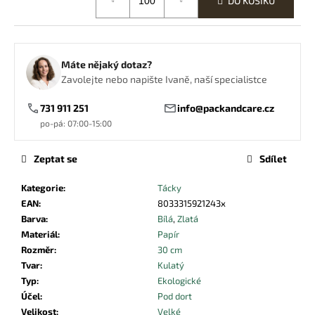
DO KOŠÍKU
č
u
j
e
m
Máte nějaký dotaz?
e
Zavolejte nebo napište Ivaně, naší specialistce
731 911 251
info@packandcare.cz
PAPÍROVÁ
po-pá: 07:00-15:00
KRABIČKA/BOX
NA
HOT-
Zeptat se
Sdílet
DOG
Kategorie
:
Tácky
7,80
Kč
EAN
:
8033315921243x
Barva
:
Bílá
,
Zlatá
Materiál
:
Papír
Rozměr
:
30 cm
Tvar
:
Kulatý
Typ
:
Ekologické
Účel
:
Pod dort
Velikost
:
Velké