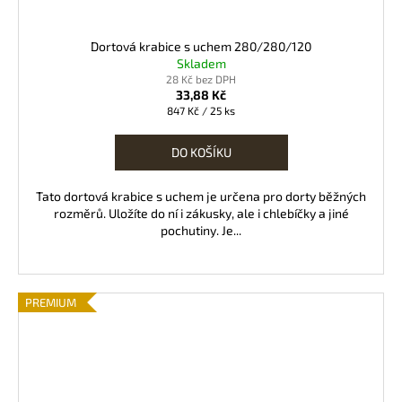
Dortová krabice s uchem 280/280/120
Skladem
28 Kč bez DPH
33,88 Kč
Měrná
847 Kč / 25 ks
cena:
DO KOŠÍKU
Tato dortová krabice s uchem je určena pro dorty běžných
rozměrů. Uložíte do ní i zákusky, ale i chlebíčky a jiné
pochutiny. Je...
PREMIUM