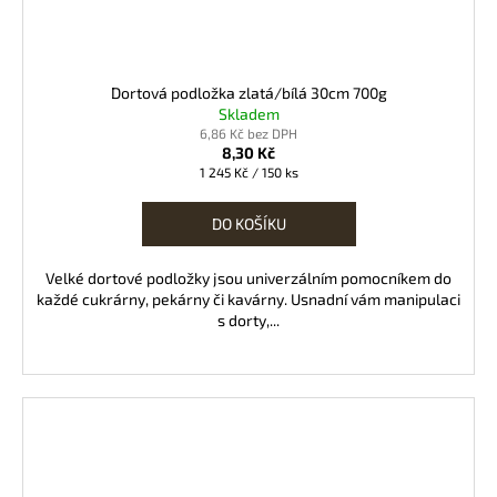
Dortová podložka zlatá/bílá 30cm 700g
Skladem
6,86 Kč bez DPH
8,30 Kč
Měrná
1 245 Kč / 150 ks
cena:
DO KOŠÍKU
Velké dortové podložky jsou univerzálním pomocníkem do
každé cukrárny, pekárny či kavárny. Usnadní vám manipulaci
s dorty,...