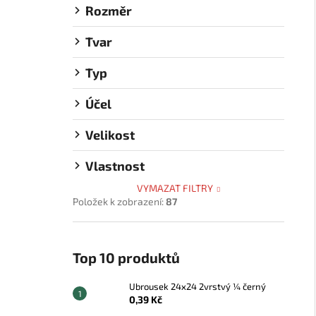
Rozměr
Tvar
Typ
Účel
Velikost
Vlastnost
VYMAZAT FILTRY
Položek k zobrazení:
87
Top 10 produktů
Ubrousek 24x24 2vrstvý ¼ černý
0,39 Kč