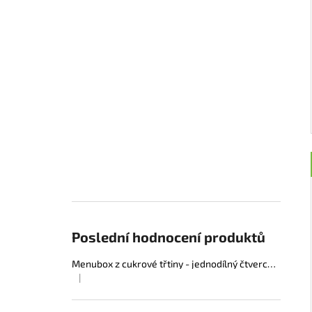
Poslední hodnocení produktů
Menubox z cukrové třtiny - jednodílný čtvercový
|
Hodnocení produktu je 5 z 5 hvězdiček.