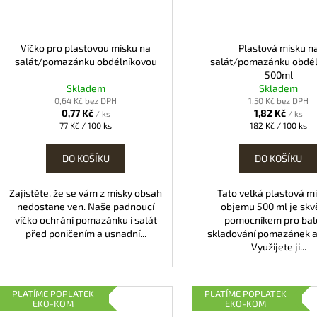
Víčko pro plastovou misku na
Plastová misku n
salát/pomazánku obdélníkovou
salát/pomazánku obdél
500ml
Skladem
Skladem
0,64 Kč bez DPH
1,50 Kč bez DPH
0,77 Kč
1,82 Kč
/ ks
/ ks
Měrná
Měrná
77 Kč / 100 ks
182 Kč / 100 ks
cena:
cena:
DO KOŠÍKU
DO KOŠÍKU
Zajistěte, že se vám z misky obsah
Tato velká plastová m
nedostane ven. Naše padnoucí
objemu 500 ml je sk
víčko ochrání pomazánku i salát
pomocníkem pro bale
před poničením a usnadní...
skladování pomazánek a 
Využijete ji...
PLATÍME POPLATEK
PLATÍME POPLATEK
EKO-KOM
EKO-KOM