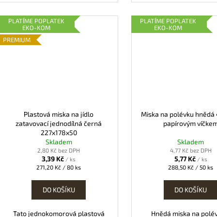
PLATÍME POPLATEK
PLATÍME POPLATEK
EKO-KOM
EKO-KOM
PREMIUM
Plastová miska na jídlo
Miska na polévku hnědá
zatavovací jednodílná černá
papírovým víčke
227x178x50
Skladem
Skladem
2,80 Kč bez DPH
4,77 Kč bez DPH
3,39 Kč
5,77 Kč
/ ks
/ ks
Měrná
Měrná
271,20 Kč / 80 ks
288,50 Kč / 50 ks
cena:
cena:
DO KOŠÍKU
DO KOŠÍKU
Tato jednokomorová plastová
Hnědá miska na polé