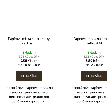
Papírová miska na hranolky
Papírová miska na hra
velikost L
velikost M
Skladem
Skladem
6,25 Kč bez DPH
5,62 Kč bez DPH
7,56 Kč
6,80 Kč
/ ks
/ ks
Měrná
Měrná
604,80 Kč / 80 ks
544 Kč / 80 ks
cena:
cena:
DO KOŠÍKU
DO KOŠÍKU
Jednorázová papírová miska na
Jednorázová papírová m
hranolky vyniká nejen svou
hranolky vyniká nejen
funkčností, ale i praktickou
funkčností, ale i prakt
oddělenou kapsou na...
oddělenou kapsou na