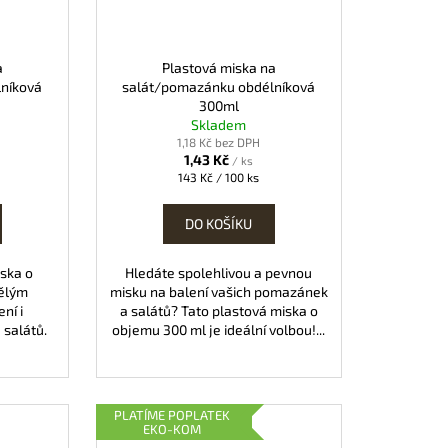
a
Plastová miska na
níková
salát/pomazánku obdélníková
300ml
Skladem
1,18 Kč bez DPH
1,43 Kč
/ ks
Měrná
143 Kč / 100 ks
cena:
DO KOŠÍKU
iska o
Hledáte spolehlivou a pevnou
vělým
misku na balení vašich pomazánek
ní i
a salátů? Tato plastová miska o
salátů.
objemu 300 ml je ideální volbou!...
PLATÍME POPLATEK
EKO-KOM