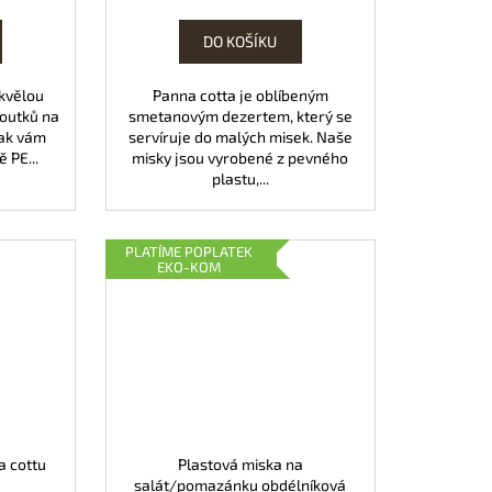
cena:
DO KOŠÍKU
skvělou
Panna cotta je oblíbeným
noutků na
smetanovým dezertem, který se
tak vám
servíruje do malých misek. Naše
 PE...
misky jsou vyrobené z pevného
plastu,...
PLATÍME POPLATEK
EKO-KOM
a cottu
Plastová miska na
salát/pomazánku obdélníková