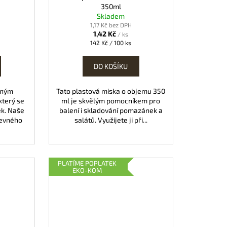
350ml
Skladem
1,17 Kč bez DPH
1,42 Kč
/ ks
Měrná
142 Kč / 100 ks
cena:
DO KOŠÍKU
eným
Tato plastová miska o objemu 350
terý se
ml je skvělým pomocníkem pro
ek. Naše
balení i skladování pomazánek a
pevného
salátů. Využijete ji při...
PLATÍME POPLATEK
EKO-KOM