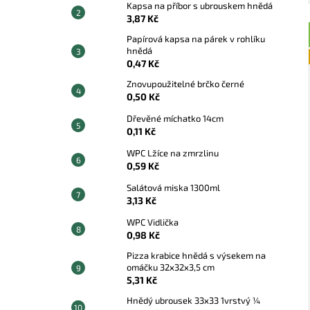
Kapsa na příbor s ubrouskem hnědá
3,87 Kč
Papírová kapsa na párek v rohlíku
hnědá
0,47 Kč
Znovupoužitelné brčko černé
0,50 Kč
Dřevěné míchatko 14cm
0,11 Kč
WPC Lžíce na zmrzlinu
0,59 Kč
Salátová miska 1300ml
3,13 Kč
WPC Vidlička
0,98 Kč
Pizza krabice hnědá s výsekem na
omáčku 32x32x3,5 cm
5,31 Kč
Hnědý ubrousek 33x33 1vrstvý ¼