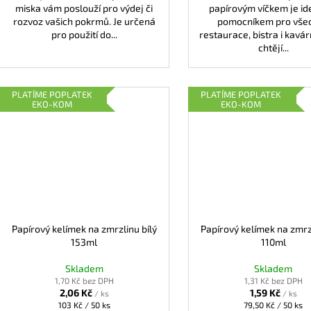
miska vám poslouží pro výdej či
papírovým víčkem je id
rozvoz vašich pokrmů. Je určená
pomocníkem pro vše
pro použití do...
restaurace, bistra i kavár
chtějí...
PLATÍME POPLATEK
PLATÍME POPLATEK
EKO-KOM
EKO-KOM
Papírový kelímek na zmrzlinu bílý
Papírový kelímek na zmrzl
153ml
110ml
Skladem
Skladem
1,70 Kč bez DPH
1,31 Kč bez DPH
2,06 Kč
1,59 Kč
/ ks
/ ks
Měrná
Měrná
103 Kč / 50 ks
79,50 Kč / 50 ks