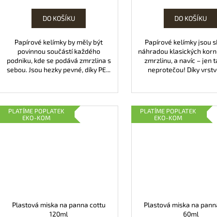
cena:
cena:
DO KOŠÍKU
DO KOŠÍKU
Papírové kelímky by měly být
Papírové kelímky jsou 
povinnou součástí každého
náhradou klasických kor
podniku, kde se podává zmrzlina s
zmrzlinu, a navíc – jen 
sebou. Jsou hezky pevné, díky PE...
neprotečou! Díky vrstvě
PLATÍME POPLATEK
PLATÍME POPLATEK
EKO-KOM
EKO-KOM
Plastová miska na panna cottu
Plastová miska na pann
120ml
60ml