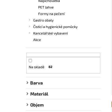
Napichovátka
UBROUSEK 24X24 2VRSTVÝ ¼ ČERNÝ
e
PET lahve
0,39 Kč
l
Formy na pečení
Gastro obaly
Čisticí a hygienické pomůcky
Kancelářské vybavení
Akce
Na skladě
82
Barva
Materiál
Objem