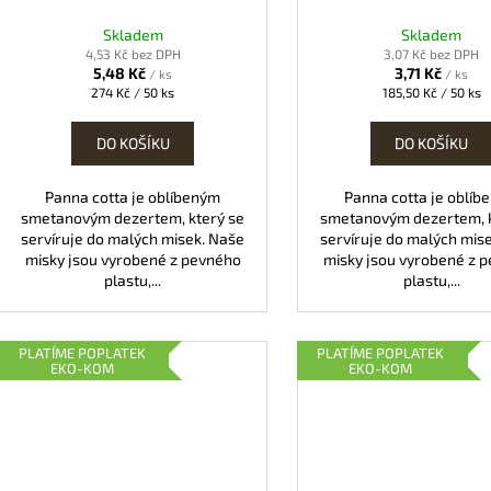
Skladem
Skladem
4,53 Kč bez DPH
3,07 Kč bez DPH
5,48 Kč
3,71 Kč
/ ks
/ ks
Měrná
Měrná
274 Kč / 50 ks
185,50 Kč / 50 ks
cena:
cena:
DO KOŠÍKU
DO KOŠÍKU
Panna cotta je oblíbeným
Panna cotta je oblíb
smetanovým dezertem, který se
smetanovým dezertem, k
servíruje do malých misek. Naše
servíruje do malých mis
misky jsou vyrobené z pevného
misky jsou vyrobené z 
plastu,...
plastu,...
PLATÍME POPLATEK
PLATÍME POPLATEK
EKO-KOM
EKO-KOM