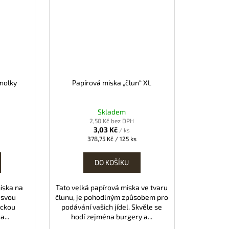
nolky
Papírová miska „člun“ XL
Skladem
2,50 Kč bez DPH
3,03 Kč
/ ks
Měrná
378,75 Kč / 125 ks
cena:
DO KOŠÍKU
iska na
Tato velká papírová miska ve tvaru
 svou
člunu, je pohodlným způsobem pro
ickou
podávání vašich jídel. Skvěle se
...
hodí zejména burgery a...