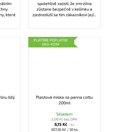
eálním
spolehlivě zajistí, že zmrzlina
chny
zůstane bezpečně v kelímku a
ny, které
zjednoduší se tím zákazníkovi její...
PLATÍME POPLATEK
EKO-KOM
inu bílý
Plastová miska na panna cottu
200ml
Skladem
5,08 Kč bez DPH
6,15 Kč
/ ks
Měrná
307,50 Kč / 50 ks