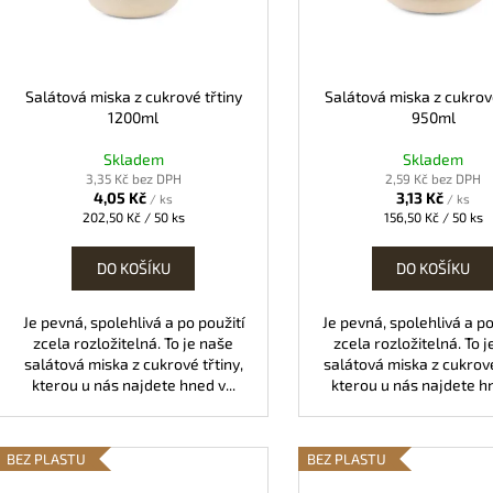
o
KAPSA NA PŘÍBOR S UBROUSKEM
PAPÍROVÁ KAPSA
p
d
HNĚDÁ
HNĚDÁ
r
u
3,87 Kč
0,47 Kč
o
k
d
Salátová miska z cukrové třtiny
Salátová miska z cukrov
t
1200ml
950ml
u
ů
k
Skladem
Skladem
t
3,35 Kč bez DPH
2,59 Kč bez DPH
4,05 Kč
3,13 Kč
/ ks
/ ks
ů
Měrná
Měrná
202,50 Kč / 50 ks
156,50 Kč / 50 ks
cena:
cena:
DO KOŠÍKU
DO KOŠÍKU
Je pevná, spolehlivá a po použití
Je pevná, spolehlivá a po
zcela rozložitelná. To je naše
zcela rozložitelná. To 
salátová miska z cukrové třtiny,
salátová miska z cukrové
kterou u nás najdete hned v...
kterou u nás najdete hn
BEZ PLASTU
BEZ PLASTU