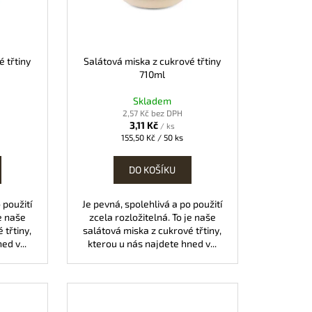
 NA PÁREK V ROHLÍKU
é třtiny
Salátová miska z cukrové třtiny
710ml
Skladem
2,57 Kč bez DPH
3,11 Kč
/ ks
Měrná
155,50 Kč / 50 ks
cena:
DO KOŠÍKU
 použití
Je pevná, spolehlivá a po použití
je naše
zcela rozložitelná. To je naše
 třtiny,
salátová miska z cukrové třtiny,
ed v...
kterou u nás najdete hned v...