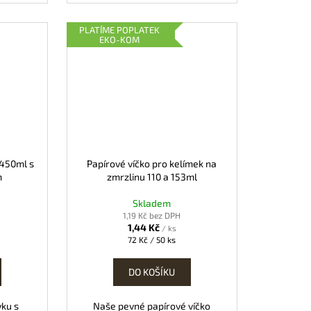
PLATÍME POPLATEK
EKO-KOM
 450ml s
Papírové víčko pro kelímek na
m
zmrzlinu 110 a 153ml
Skladem
1,19 Kč bez DPH
1,44 Kč
/ ks
Měrná
72 Kč / 50 ks
cena:
DO KOŠÍKU
vku s
Naše pevné papírové víčko