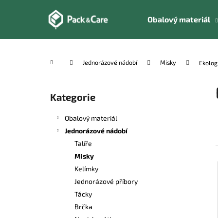
K
Přejít
na
o
Obalový materiál
obsah
Zpět
Zpět
š
do
do
í
k
obchodu
obchodu
Domů
Jednorázové nádobí
Misky
Ekolog
P
o
Kategorie
Přeskočit
s
kategorie
t
Obalový materiál
r
Jednorázové nádobí
a
Talíře
n
Misky
n
Kelímky
í
Jednorázové příbory
p
Tácky
a
Brčka
n