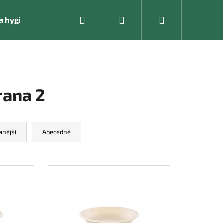
Hledat
Přihlášení
Nákupní
í a hygienické pomůcky
Kancelářské vybavení
košík
trana 2
anější
Abecedně
Následující