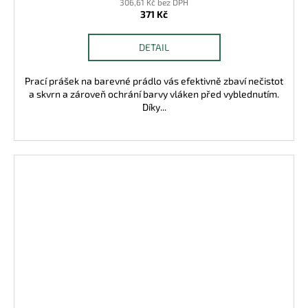
306,61 Kč bez DPH
371 Kč
DETAIL
Prací prášek na barevné prádlo vás efektivně zbaví nečistot
a skvrn a zároveň ochrání barvy vláken před vyblednutím.
Díky...