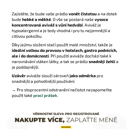
Zajistěte, že bude vaše prádlo
vonět čistotou
a na dotek
bude
hebké a měkké
. O vše se postará naše
vysoce
koncentrovaná aviváž s vůní hedvábí
. Aviváž je
hypoalergenní a je tedy vhodná i pro tu nejjemnější a
citlivou pokožku.
Díky jejímu složení stačí použít malé množství, takže je
ideální volbou do provozu v hotelech, gastro podnicích,
ale i do domácnosti
. Při použití aviváže dochází také k
narovnávání vláken látky, a tak se prádlo
snadněji žehlí
a
je poddajnější.
Uzávěr
aviváže slouží zároveň
jako odměrka
pro
snadnější a pohodlnější používání.
→ Pro stoprocentní odstranění nečistot nezapomeňte
použít také
prací prášek
.