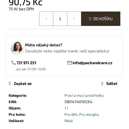
90,75 Kč
č
u
75 Kč bez DPH
j
Měrná
DO KOŠÍKU
cena:
e
m
e
Máte nějaký dotaz?
PIZZA
Zavolejte nebo napište Ivaně, naší specialistce
KRABICE
HNĚDÁ
731 911 251
info@packandcare.cz
S
po-pá: 07:00-15:00
VÝSEKEM
NA
OMÁČKU
Zeptat se
Sdílet
32X32X3,5
CM
Kategorie
:
Prací a mycí prostředky
5,31
Kč
EAN
:
5901474010531x
Původně:
Objem
:
1 l
6,16
Pro koho
:
Pro děti
,
Pro alergiky
Kč
Velikost
:
Malé