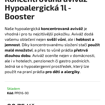
Hypoalergická 1l -
a
j
Booster
í
t
Naše hypoalergická
koncentrovaná aviváž
je
?
vhodná i pro tu nejcitlivější pokožku. Aviváž d
odá
vašemu oblečení nejen
svěží vůni
, ale i
hebkost a
jemnost
. Díky koncentrovanému složení stačí
použít
malé množství
, a přes to vůně prádla
přetrvá
HLEDAT
dlouhou dobu
. Aviváž oceníte nejen v domácnosti,
ale i v hotelech, penzionech či gastro podnicích.
Jedná se o hypoalergenní prostředek, který lze
použít na praní prádla
pro děti a alergiky
.
D
o
p
Skladem
o
Kód:
PP016-90
r
u