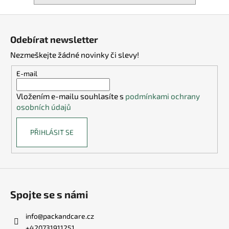
Z
á
Odebírat newsletter
p
Nezmeškejte žádné novinky či slevy!
a
t
E-mail
í
Vložením e-mailu souhlasíte s
podmínkami ochrany
osobních údajů
PŘIHLÁSIT SE
Spojte se s námi
info
@
packandcare.cz
+420731911251