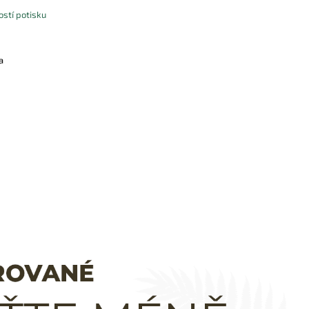
stí potisku
a