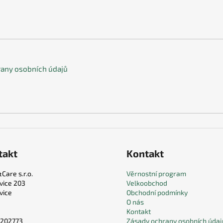
any osobních údajů
takt
Kontakt
Care s.r.o.
Věrnostní program
vice 203
Velkoobchod
vice
Obchodní podmínky
O nás
Kontakt
9202773
Zásady ochrany osobních údaj