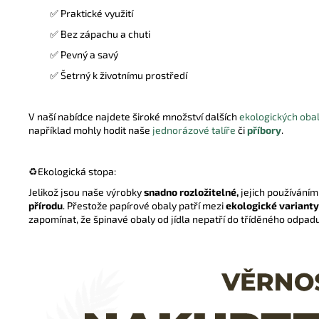
✅ Praktické využití
✅ Bez zápachu a chuti
✅ Pevný a savý
✅ Šetrný k životnímu prostředí
V naší nabídce najdete široké množství dalších
ekologických oba
například mohly hodit naše
jednorázové talíře
či
příbory
.
♻️
Ekologická stopa:
Jelikož jsou naše výrobky
snadno rozložitelné,
jejich používání
přírodu
. Přestože papírové obaly patří mezi
ekologické varianty
zapomínat, že špinavé obaly od jídla nepatří do tříděného odpadu