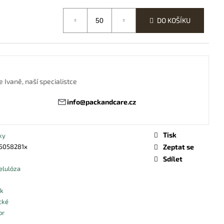
OR S UBROUSKEM
DO KOŠÍKU
 Ivaně, naší specialistce
info@packandcare.cz
Tisk
ky
5058281x
Zeptat se
Sdílet
elulóza
ík
cké
or