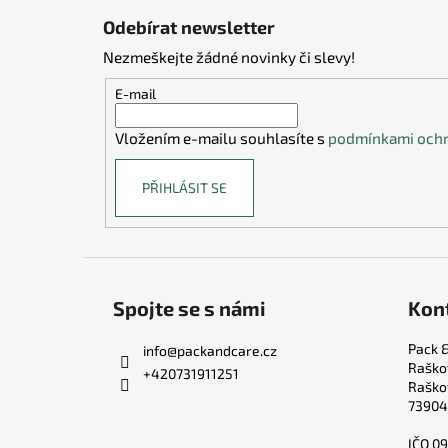
á
Odebírat newsletter
p
Nezmeškejte žádné novinky či slevy!
a
t
E-mail
í
Vložením e-mailu souhlasíte s
podmínkami ochr
PŘIHLÁSIT SE
Spojte se s námi
Kon
Pack &
info
@
packandcare.cz
Raško
+420731911251
Raško
73904
IČO 0