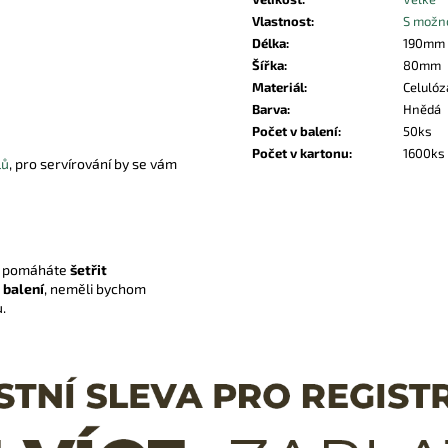
Vlastnost
:
S možno
Délka
:
190mm
Šířka
:
80mm
Materiál
:
Celulóz
Barva
:
Hnědá
Počet v balení
:
50ks
Počet v kartonu
:
1600ks
lů
, pro servírování by se vám
m pomáháte
šetřit
 balení
, neměli bychom
.