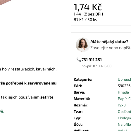
PAPÍROVÝ SÁČEK NA PEČIVO HNĚDÝ
KAPSA NA PŘÍB
1,74 Kč
340X130X70
ČERNÁ
1,44 Kč bez DPH
0,67 Kč
3,86 Kč
Měrná
87 Kč / 50 ks
cena:
Máte nějaký dotaz?
Zavolejte nebo napište
731 911 251
po-pá: 07:00-15:00
te ho v restauracích, kavárnách,
Kategorie
:
Ubrous
vše potřebné k servírovanému
EAN
:
590236
Barva
:
Hnědá
a tak jejich používáním
šetříte
Materiál
:
Papír
,
C
Rozměr
:
19x8
vě.
Tvar
:
Obdéln
Typ
:
Ekologi
Účel
:
Na příb
Velikost
:
Velké