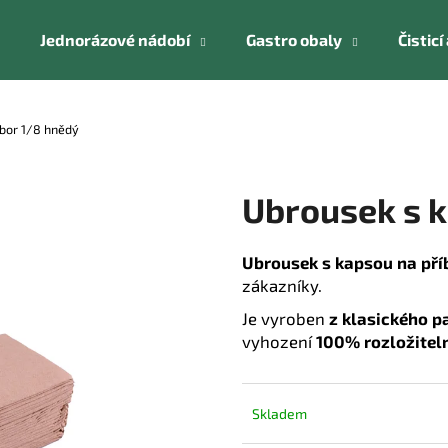
Jednorázové nádobí
Gastro obaly
Čistic
Co potřebujete najít?
íbor 1/8 hnědý
HLEDAT
Ubrousek s k
Ubrousek s kapsou na pří
Doporučujeme
zákazníky.
Je vyroben
z klasického p
vyhození
100% rozložitel
Skladem