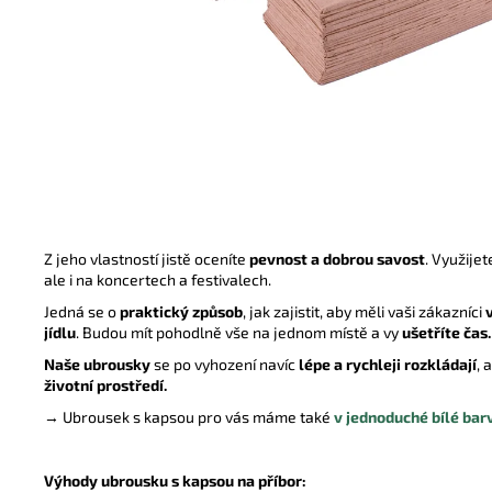
ZNOVUPOUŽITELNÉ BRČKO ČERNÉ
0,50 Kč
Z jeho vlastností jistě oceníte
pevnost a dobrou savost
. Využije
ale i na koncertech a festivalech.
Jedná se o
praktický způsob
, jak zajistit, aby měli vaši zákazníci
jídlu
. Budou mít pohodlně vše na jednom místě a vy
ušetříte čas.
Naše ubrousky
se po vyhození navíc
lépe a rychleji rozkládají
, 
životní prostředí.
→ Ubrousek s kapsou pro vás máme také
v jednoduché bílé bar
Výhody ubrousku s kapsou na příbor: