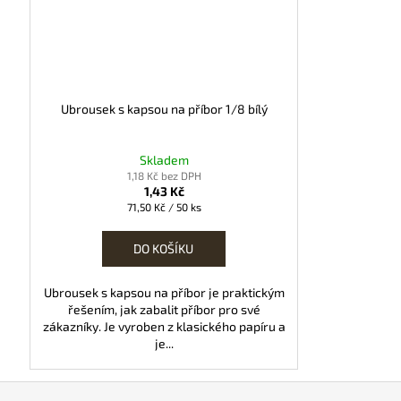
Ubrousek s kapsou na příbor 1/8 bílý
Skladem
1,18 Kč bez DPH
1,43 Kč
Měrná
71,50 Kč / 50 ks
cena:
DO KOŠÍKU
Ubrousek s kapsou na příbor je praktickým
řešením, jak zabalit příbor pro své
zákazníky. Je vyroben z klasického papíru a
je...
Z