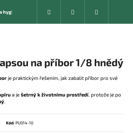
Hledat
Přihlášení
Nákupní
í a hygienické pomůcky
Kancelářské vybavení
košík
apsou na příbor 1/8 hnědý
bor
je praktickým řešením, jak zabalit příbor pro své
apíru
a je
šetrný k životnímu prostředí
, protože je po
ný
.
Následující
Kód:
PU014-10