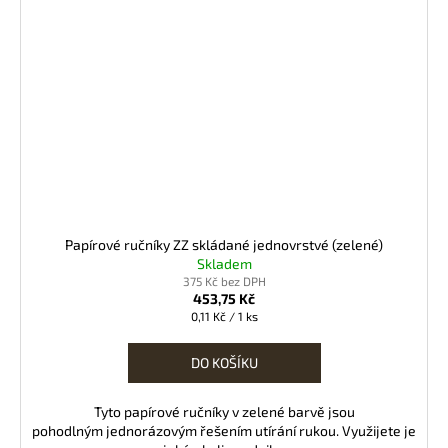
Papírové ručníky ZZ skládané jednovrstvé (zelené)
Skladem
375 Kč bez DPH
453,75 Kč
Měrná
0,11 Kč / 1 ks
cena:
DO KOŠÍKU
Tyto papírové ručníky v zelené barvě jsou
pohodlným jednorázovým řešením utírání rukou. Využijete je