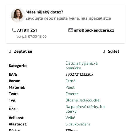
č
u
Máte nějaký dotaz?
j
Zavolejte nebo napište Ivaně, naší specialistce
e
m
731 911 251
info@packandcare.cz
e
po-pá: 07:00-15:00
UBROUSEK
Zeptat se
Sdílet
24X24
2VRSTVÝ
Čisticí a hygienické
¼
Kategorie
:
pomůcky
ČERNÝ
EAN
:
5902721123226x
0,39
Barva
:
Černá
Kč
Materiál
:
Plast
Tvar
:
Čtverec
Typ
:
Úložné
,
Jednoduché
Na papírové utěrky
,
Na
Účel
:
utěrky
Velikost
:
Velké
Vlastnost
:
S dávkovačem
Délka
:
125mm