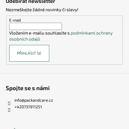
Odebírat newsletter
p
Nezmeškejte žádné novinky či slevy!
a
t
E-mail
í
Vložením e-mailu souhlasíte s
podmínkami ochrany
osobních údajů
PŘIHLÁSIT SE
Spojte se s námi
info
@
packandcare.cz
+420731911251