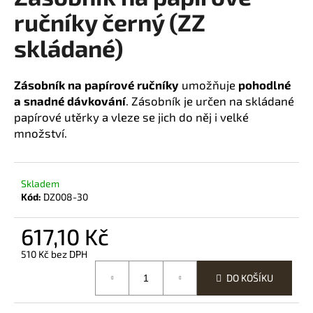
ručníky černý (ZZ
a
j
skládané)
í
t
Zásobník na papírové ručníky
umožňuje
pohodlné
?
a snadné dávkování
. Zásobník je určen na skládané
papírové utěrky a vleze se jich do něj i velké
množství.
HLEDAT
Skladem
Kód:
DZ008-30
D
617,10 Kč
o
p
510 Kč bez DPH
Měrná
o
DO KOŠÍKU
cena:
r
u