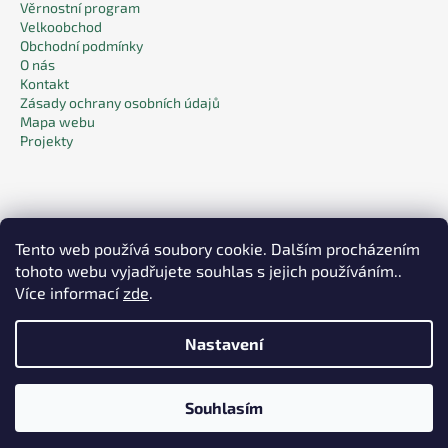
Věrnostní program
Velkoobchod
Obchodní podmínky
O nás
Kontakt
Zásady ochrany osobních údajů
Mapa webu
Projekty
Tento web používá soubory cookie. Dalším procházením
tohoto webu vyjadřujete souhlas s jejich používáním..
Facebook
Více informací
zde
.
Nastavení
Vytvořil Shoptet
Souhlasím
Copyright 2026
Pack & Care
. Všechna práva vyhrazena.