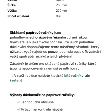
Šířka
:
268mm
Výška
:
270mm
Počet v balení
:
1ks
Skládané papírové ručníky
jsou
pohodlným
jednorázovým řešením
utírání rukou.
Využijete je v jakémkoliv podniku. Pro jejich pohodlné
dávkování doporučujeme tento nástěnný zásobník
, který
uživateli vydá najednou pouze jeden ubrousek. To zabrání
velké spotřebě ručníků a jejich plýtvání.
Zásobník je určen pro skládané papírové ručníky, které
jsou již naporcované a nemusí se odtrhovat.
→ V naší nabídce najdete klasické
bílé ručníky
, ale
i
zelené
.
Výhody dávkovače na papírové ručníky:
✅ Jednoduchá obsluha
✅ Průzor na kontrolu náplně