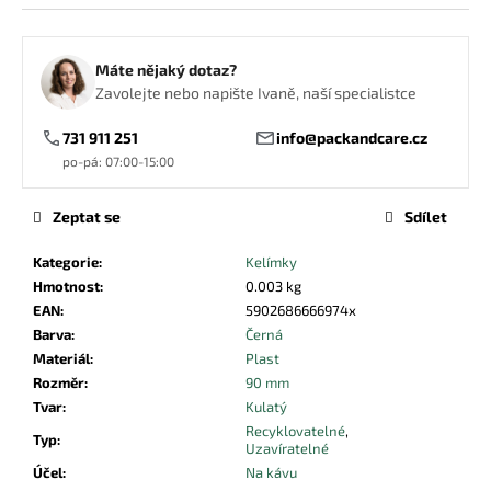
č
cena:
u
j
Máte nějaký dotaz?
e
Zavolejte nebo napište Ivaně, naší specialistce
m
e
731 911 251
info@packandcare.cz
po-pá: 07:00-15:00
DŘEVĚNÁ
VIDLIČKA
Zeptat se
Sdílet
0,70
Kč
Kategorie
:
Kelímky
Hmotnost
:
0.003 kg
EAN
:
5902686666974x
Barva
:
Černá
Materiál
:
Plast
Rozměr
:
90 mm
Tvar
:
Kulatý
Recyklovatelné
,
Typ
:
Uzavíratelné
Účel
:
Na kávu