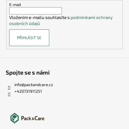
t
E-mail
í
Vložením e-mailu souhlasíte s
podmínkami ochrany
osobních údajů
PŘIHLÁSIT SE
Spojte se s námi
info
@
packandcare.cz
+420731911251