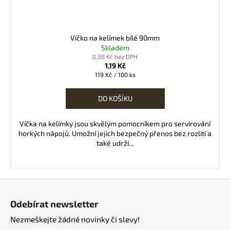
Víčko na kelímek bílé 90mm
Skladem
0,98 Kč bez DPH
1,19 Kč
Měrná
119 Kč / 100 ks
cena:
DO KOŠÍKU
Víčka na kelímky jsou skvělým pomocníkem pro servírování
horkých nápojů. Umožní jejich bezpečný přenos bez rozlití a
také udrží...
Z
á
Odebírat newsletter
p
Nezmeškejte žádné novinky či slevy!
a