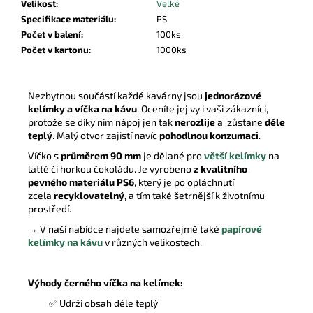
Velikost
:
Velké
Specifikace materiálu
:
PS
Počet v balení
:
100ks
Počet v kartonu
:
1000ks
Nezbytnou součástí každé kavárny jsou
jednorázové
kelímky a víčka na kávu
. Oceníte jej vy i vaši zákazníci,
protože se díky nim nápoj jen tak
nerozlije
a zůstane
déle
teplý
. Malý otvor zajistí navíc
pohodlnou konzumaci
.
Víčko s
průměrem 90 mm
je dělané pro
větší kelímky
na
latté či horkou čokoládu. Je vyrobeno
z kvalitního
pevného materiálu PS6
, který je po opláchnutí
zcela
recyklovatelný,
a tím také šetrnější k životnímu
prostředí.
→ V naší nabídce najdete samozřejmě také
papírové
kelímky na kávu
v různých velikostech.
Výhody černého víčka na kelímek:
✅ Udrží obsah déle teplý