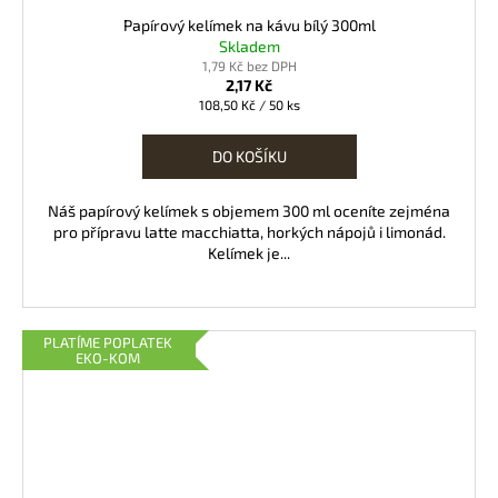
Papírový kelímek na kávu bílý 300ml
Skladem
1,79 Kč bez DPH
2,17 Kč
Měrná
108,50 Kč / 50 ks
cena:
DO KOŠÍKU
Náš papírový kelímek s objemem 300 ml oceníte zejména
pro přípravu latte macchiatta, horkých nápojů i limonád.
Kelímek je...
PLATÍME POPLATEK
EKO-KOM