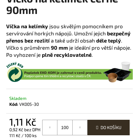
90mm
a
j
í
Víčka na kelímky
jsou skvělým pomocníkem pro
t
servírování horkých nápojů. Umožní jejich
bezpečný
?
přenos bez rozlití
a také udrží obsah
déle teplý
.
Víčko s průměrem
90 mm
je ideální pro větší nápoje.
Po vyhození je
plně recyklovatelné
.
HLEDAT
Skladem
D
Kód:
VK005-30
o
p
1,11 Kč
o
r
DO KOŠÍKU
0,92 Kč bez DPH
u
Měrná
111 Kč / 100 ks