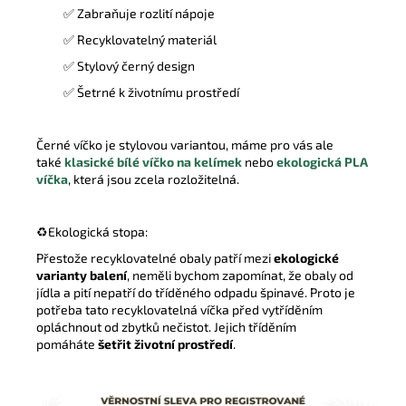
✅ Zabraňuje rozlití nápoje
✅ Recyklovatelný materiál
✅ Stylový černý design
✅ Šetrné k životnímu prostředí
Černé víčko je stylovou variantou, máme pro vás ale
také
klasické bílé víčko na kelímek
nebo
ekologická PLA
víčka
, která jsou zcela rozložitelná.
♻️
Ekologická stopa:
Přestože recyklovatelné obaly patří mezi
ekologické
varianty balení
, neměli bychom zapomínat, že obaly od
jídla a pití nepatří do tříděného odpadu špinavé. Proto je
potřeba tato recyklovatelná víčka před vytříděním
opláchnout od zbytků nečistot. Jejich tříděním
pomáháte
šetřit životní prostředí
.