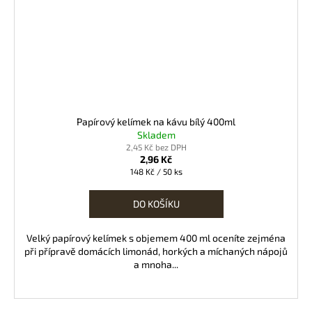
Papírový kelímek na kávu bílý 400ml
Skladem
2,45 Kč bez DPH
2,96 Kč
Měrná
148 Kč / 50 ks
cena:
DO KOŠÍKU
Velký papírový kelímek s objemem 400 ml oceníte zejména
při přípravě domácích limonád, horkých a míchaných nápojů
a mnoha...