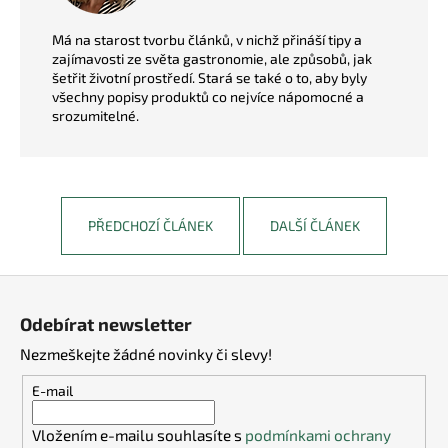
Má na starost tvorbu článků, v nichž přináší tipy a
zajímavosti ze světa gastronomie, ale způsobů, jak
šetřit životní prostředí. Stará se také o to, aby byly
všechny popisy produktů co nejvíce nápomocné a
srozumitelné.
PŘEDCHOZÍ ČLÁNEK
DALŠÍ ČLÁNEK
Z
á
Odebírat newsletter
p
Nezmeškejte žádné novinky či slevy!
a
t
E-mail
í
Vložením e-mailu souhlasíte s
podmínkami ochrany