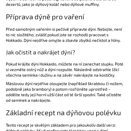
dezertů, jako je dýňový koláč nebo dýňové muffiny.
Příprava dýně pro vaření
Před samotným vařením si pečlivě připravte dýni. Nebojte, není
to nic složitého, zvlášť pokud jste se rozhodli pracovat s
Hokkado. Dýni nejdříve omyjte a zbavte zbytků nečistot a hlíny.
Jak očistit a nakrájet dýni?
Pokud krájíte dýni Hokkaido, můžete na ní zanechat slupku. Poté
si vezměte ostrý nůž a dýni rozpulte. Následně odstraňte lžící
všechna semínka i dužinu a na závěr nakrájejte na kostičky.
Máslovou dýni nejdříve oloupejte (například škrabkou či nožem,
podobně jako brambory) a potom rozřízněte uprostřed –
oddělte tedy její horní užší část od té širší spodní. Také očistěte
od semínek a nakrájejte.
Základní recept na dýňovou polévku
Tento recept je skvělým základem pro jakoukoliv další verzi
dýňové polévky. Ať už preferujete klasickou verzi s dýní