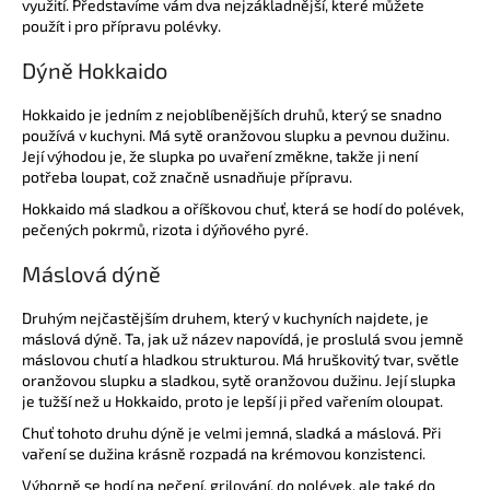
využití. Představíme vám dva nejzákladnější, které můžete
použít i pro přípravu polévky.
Dýně Hokkaido
Hokkaido je jedním z nejoblíbenějších druhů, který se snadno
používá v kuchyni. Má sytě oranžovou slupku a pevnou dužinu.
Její výhodou je, že slupka po uvaření změkne, takže ji není
potřeba loupat, což značně usnadňuje přípravu.
Hokkaido má sladkou a oříškovou chuť, která se hodí do polévek,
pečených pokrmů, rizota i dýňového pyré.
Máslová dýně
Druhým nejčastějším druhem, který v kuchyních najdete, je
máslová dýně. Ta, jak už název napovídá, je proslulá svou jemně
máslovou chutí a hladkou strukturou. Má hruškovitý tvar, světle
oranžovou slupku a sladkou, sytě oranžovou dužinu. Její slupka
je tužší než u Hokkaido, proto je lepší ji před vařením oloupat.
Chuť tohoto druhu dýně je velmi jemná, sladká a máslová. Při
vaření se dužina krásně rozpadá na krémovou konzistenci.
Výborně se hodí na pečení, grilování, do polévek, ale také do