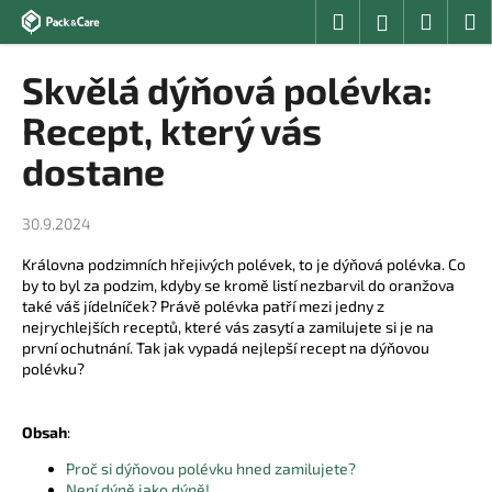
K
Přejít
Hledat
Nákup
M
Přihlášení
na
o
obsah
Zpět
Zpět
košík
š
Skvělá dýňová polévka:
í
C
Recept, který vás
k
o
dostane
p
o
30.9.2024
t
ř
Královna podzimních hřejivých polévek, to je dýňová polévka. Co
by to byl za podzim, kdyby se kromě listí nezbarvil do oranžova
e
také váš jídelníček? Právě polévka patří mezi jedny z
b
nejrychlejších receptů, které vás zasytí a zamilujete si je na
u
první ochutnání. Tak jak vypadá nejlepší recept na dýňovou
polévku?
j
e
t
Obsah
:
e
Proč si dýňovou polévku hned zamilujete?
n
Není dýně jako dýně!