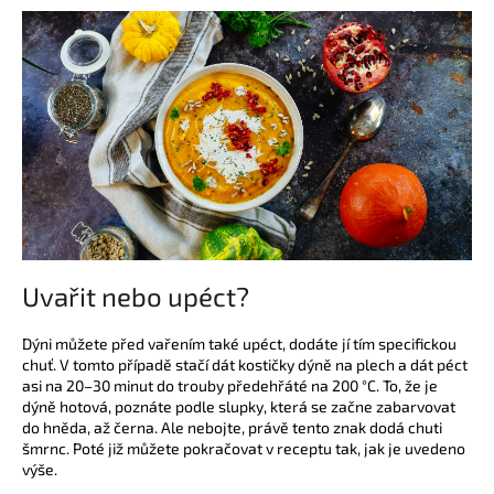
Uvařit nebo upéct?
Dýni můžete před vařením také upéct, dodáte jí tím specifickou
chuť. V tomto případě stačí dát kostičky dýně na plech a dát péct
asi na 20–30 minut do trouby předehřáté na 200 °C. To, že je
dýně hotová, poznáte podle slupky, která se začne zabarvovat
do hněda, až černa. Ale nebojte, právě tento znak dodá chuti
šmrnc. Poté již můžete pokračovat v receptu tak, jak je uvedeno
výše.