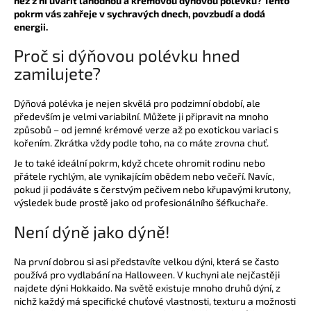
než z ní uvařit lahodnou a krémovou dýňovou polévku? Tento
č
pokrm vás zahřeje v sychravých dnech, povzbudí a dodá
u
energii.
j
e
Proč si dýňovou polévku hned
m
zamilujete?
e
Dýňová polévka je nejen skvělá pro podzimní období, ale
především je velmi variabilní. Můžete ji připravit na mnoho
UBROUSEK
způsobů – od jemné krémové verze až po exotickou variaci s
24X24
kořením. Zkrátka vždy podle toho, na co máte zrovna chuť.
2VRSTVÝ
¼
Je to také ideální pokrm, když chcete ohromit rodinu nebo
ČERNÝ
přátele rychlým, ale vynikajícím obědem nebo večeří. Navíc,
0,39
pokud ji podáváte s čerstvým pečivem nebo křupavými krutony,
Kč
výsledek bude prostě jako od profesionálního šéfkuchaře.
Není dýně jako dýně!
Na první dobrou si asi představíte velkou dýni, která se často
používá pro vydlabání na Halloween. V kuchyni ale nejčastěji
najdete dýni Hokkaido. Na světě existuje mnoho druhů dýní, z
nichž každý má specifické chuťové vlastnosti, texturu a možnosti