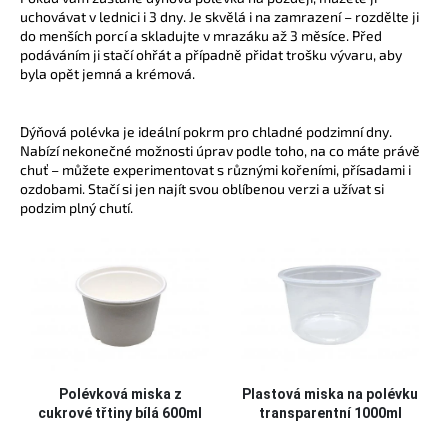
uchovávat v lednici i 3 dny. Je skvělá i na zamrazení – rozdělte ji
do menších porcí a skladujte v mrazáku až 3 měsíce. Před
podáváním ji stačí ohřát a případně přidat trošku vývaru, aby
byla opět jemná a krémová.
Dýňová polévka je ideální pokrm pro chladné podzimní dny.
Nabízí nekonečné možnosti úprav podle toho, na co máte právě
chuť – můžete experimentovat s různými kořeními, přísadami i
ozdobami. Stačí si jen najít svou oblíbenou verzi a užívat si
podzim plný chutí.