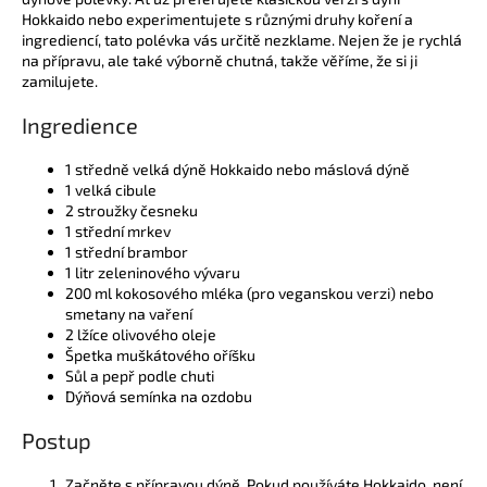
Hokkaido nebo experimentujete s různými druhy koření a
ingrediencí, tato polévka vás určitě nezklame. Nejen že je rychlá
na přípravu, ale také výborně chutná, takže věříme, že si ji
zamilujete.
Ingredience
1 středně velká dýně Hokkaido nebo máslová dýně
1 velká cibule
2 stroužky česneku
1 střední mrkev
1 střední brambor
1 litr zeleninového vývaru
200 ml kokosového mléka (pro veganskou verzi) nebo
smetany na vaření
2 lžíce olivového oleje
Špetka muškátového oříšku
Sůl a pepř podle chuti
Dýňová semínka na ozdobu
Postup
Začněte s přípravou dýně. Pokud používáte Hokkaido, není