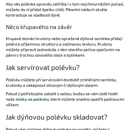
Aby vás polévka opravdu zahřála i v tom nejchmurnějším počasí,
můžete do ní přidat špetku chilli. Pikantní nádech skvěle
kontrastuje se sladkostí dýně.
Něco křupavého na závěr
Křupavé domácí krutony nebo opražená dýňová semínka přidají
polévce příjemnou strukturu a zajímavou texturu. Krutony
můžete připravit jednoduše z den starého pečiva opečením na
pánvi s trochou olivového oleje a bylinkami.
Jak servírovat polévku?
Polévku můžete při servírování dozdobit zmíněnými semínky,
krutonky a zakápnout olivovým či dýňovým olejem.
Pokud ji potřebujete zabalit s sebou, budou se vám jistě hodit
naše
misky na polévku
, které můžete snadno opatřit padnoucím
víčkem.
Jak dýňovou polévku skladovat?
Pokud vám zůstane dýňová polévka na později, můžete ji