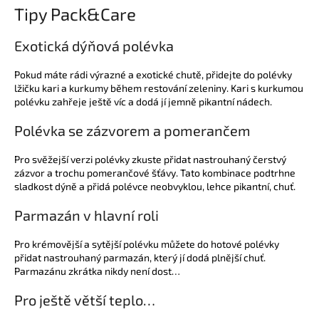
Tipy Pack&Care
Exotická dýňová polévka
Pokud máte rádi výrazné a exotické chutě, přidejte do polévky
lžičku kari a kurkumy během restování zeleniny. Kari s kurkumou
polévku zahřeje ještě víc a dodá jí jemně pikantní nádech.
Polévka se zázvorem a pomerančem
Pro svěžejší verzi polévky zkuste přidat nastrouhaný čerstvý
zázvor a trochu pomerančové šťávy. Tato kombinace podtrhne
sladkost dýně a přidá polévce neobvyklou, lehce pikantní, chuť.
Parmazán v hlavní roli
Pro krémovější a sytější polévku můžete do hotové polévky
přidat nastrouhaný parmazán, který jí dodá plnější chuť.
Parmazánu zkrátka nikdy není dost…
Pro ještě větší teplo…