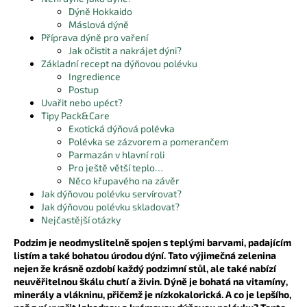
Dýně Hokkaido
a
Máslová dýně
j
Příprava dýně pro vaření
í
Jak očistit a nakrájet dýni?
Základní recept na dýňovou polévku
t
Ingredience
?
Postup
Uvařit nebo upéct?
Tipy Pack&Care
Exotická dýňová polévka
Polévka se zázvorem a pomerančem
Parmazán v hlavní roli
HLEDAT
Pro ještě větší teplo…
Něco křupavého na závěr
Jak dýňovou polévku servírovat?
Jak dýňovou polévku skladovat?
D
Nejčastější otázky
o
Podzim je neodmyslitelně spojen s teplými barvami, padajícím
p
listím a také bohatou úrodou dýní. Tato výjimečná zelenina
o
nejen že krásně ozdobí každý podzimní stůl, ale také nabízí
r
neuvěřitelnou škálu chutí a živin. Dýně je bohatá na vitamíny,
u
minerály a vlákninu, přičemž je nízkokalorická. A co je lepšího,