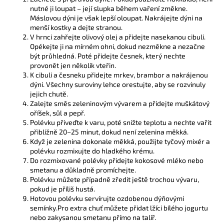
nutné ji loupat – její slupka během vaření změkne.
Máslovou dýni je však lepší oloupat. Nakrájejte dýni na
menší kostky a dejte stranou.
V hrnci zahřejte olivový olej a přidejte nasekanou cibuli.
Opékejte ji na mírném ohni, dokud nezměkne a nezačne
být průhledná. Poté přidejte česnek, který nechte
provonět jen několik vteřin.
K cibuli a česneku přidejte mrkev, brambor a nakrájenou
dýni. Všechny suroviny lehce orestujte, aby se rozvinuly
jejich chutě.
Zalejte směs zeleninovým vývarem a přidejte muškátový
oříšek, sůl a pepř.
Polévku přiveďte k varu, poté snižte teplotu a nechte vařit
přibližně 20–25 minut, dokud není zelenina měkká.
Když je zelenina dokonale měkká, použijte tyčový mixér a
polévku rozmixujte do hladkého krému.
Do rozmixované polévky přidejte kokosové mléko nebo
smetanu a důkladně promíchejte.
Polévku můžete případně zředit ještě trochou vývaru,
pokud je příliš hustá.
Hotovou polévku servírujte ozdobenou dýňovými
semínky.Pro extra chuť můžete přidat lžíci bílého jogurtu
nebo zakysanou smetanu přímo na talíř.