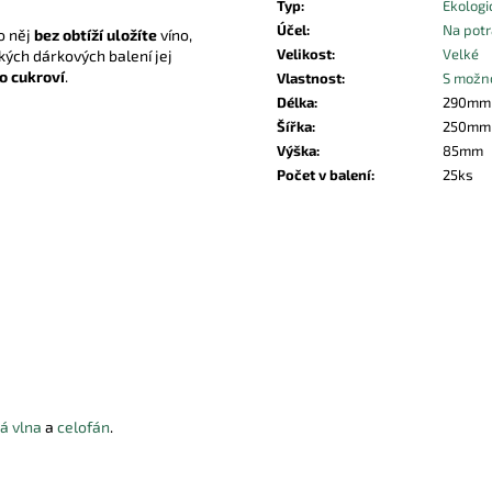
Typ
:
Ekologi
Účel
:
Na potr
o něj
bez obtíží uložíte
víno,
Velikost
:
Velké
kých dárkových balení jej
o cukroví
.
Vlastnost
:
S možno
Délka
:
290mm
Šířka
:
250mm
Výška
:
85mm
Počet v balení
:
25ks
á vlna
a
celofán
.