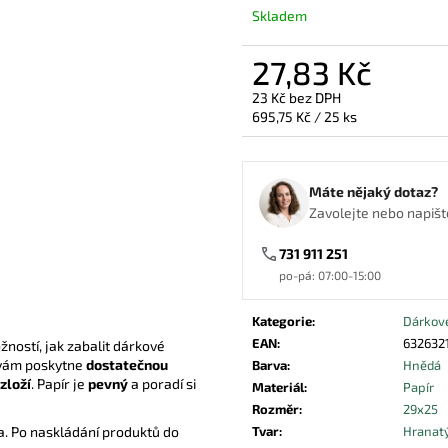
PAPÍROVÝ SÁČEK NA PEČIVO HNĚDÝ
KAPSA NA PŘÍB
Skladem
340X130X70
ČERNÁ
0,67 Kč
3,86 Kč
27,83 Kč
23 Kč bez DPH
Měrná
695,75 Kč / 25 ks
cena:
Máte nějaký dotaz?
Zavolejte nebo napište
731 911 251
po-pá: 07:00-15:00
Kategorie
:
Dárkové
EAN
:
632632
žností, jak zabalit dárkové
 vám poskytne
dostatečnou
Barva
:
Hnědá
zloží
. Papír je
pevný
a poradí si
Materiál
:
Papír
Rozměr
:
29x25
Tvar
:
Hranat
dla. Po naskládání produktů do