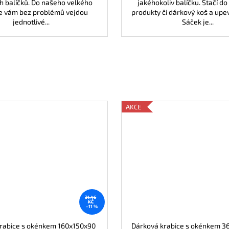
h balíčků. Do našeho velkého
jakéhokoliv balíčku. Stačí do 
e vám bez problémů vejdou
produkty či dárkový koš a upev
jednotlivé...
Sáček je...
AKCE
31,46
KČ
–11 %
rabice s okénkem 160x150x90
Dárková krabice s okénkem 3