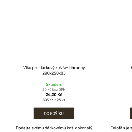
Víko pro dárkový koš šestihranný
290x250x85
Skladem
20 Kč bez DPH
24,20 Kč
Měrná
605 Kč / 25 ks
cena:
DO KOŠÍKU
Dodejte svému dárkovému koši dokonalý
Celofán je