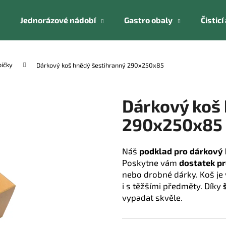
Jednorázové nádobí
Gastro obaly
Čistic
Co potřebujete najít?
bičky
Dárkový koš hnědý šestihranný 290x250x85
HLEDAT
Dárkový koš 
290x250x85
Doporučujeme
Náš
podklad pro dárkový
Poskytne vám
dostatek p
nebo drobné dárky. Koš je
i s těžšími předměty. Díky
vypadat skvěle.