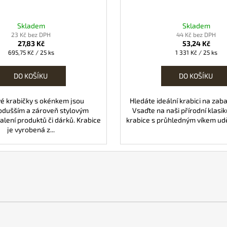
Skladem
Skladem
23 Kč bez DPH
44 Kč bez DPH
27,83 Kč
53,24 Kč
Měrná
Měrná
695,75 Kč / 25 ks
1 331 Kč / 25 ks
cena:
cena:
DO KOŠÍKU
DO KOŠÍKU
é krabičky s okénkem jsou
Hledáte ideální krabici na zab
odušším a zároveň stylovým
Vsaďte na naši přírodní klasi
lení produktů či dárků. Krabice
krabice s průhledným víkem uděl
je vyrobená z...