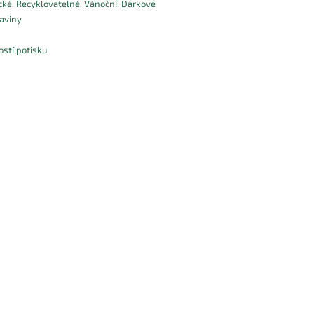
cké
,
Recyklovatelné
,
Vánoční
,
Dárkové
aviny
stí potisku