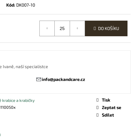
OR S UBROUSKEM
Kód:
DK007-10
DO KOŠÍKU
 Ivaně, naší specialistce
info@packandcare.cz
Tisk
 krabice a krabičky
1110050x
Zeptat se
Sdílet
ý