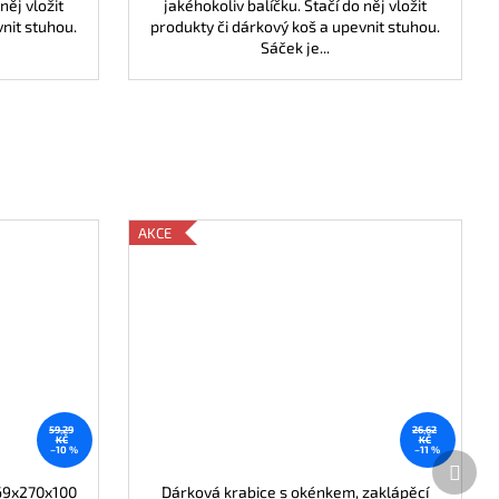
něj vložit
jakéhokoliv balíčku. Stačí do něj vložit
nit stuhou.
produkty či dárkový koš a upevnit stuhou.
Sáček je...
AKCE
59,29
26,62
KČ
KČ
–10 %
–11 %
Další
prod
69x270x100
Dárková krabice s okénkem, zaklápěcí