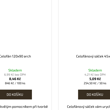
Celofán 120x90 arch
Celofánový sáček 45
Skladem
Skladem
6,99 Kč bez DPH
4,21 Kč bez DPH
8,46 Kč
5,09 Kč
Měrná
Měrná
846 Kč / 100 ks
254,50 Kč / 50 ks
cena:
cena:
DO KOŠÍKU
DO KOŠÍKU
 skvělým pomocníkem při tvorbě
Celofánový sáček vám urych