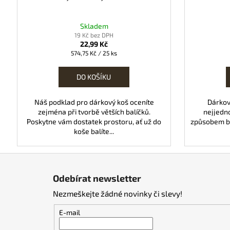
Skladem
19 Kč bez DPH
22,99 Kč
Měrná
574,75 Kč / 25 ks
cena:
DO KOŠÍKU
Náš podklad pro dárkový koš oceníte
Dárkov
zejména při tvorbě větších balíčků.
nejjedn
Poskytne vám dostatek prostoru, ať už do
způsobem ba
koše balíte...
Z
á
Odebírat newsletter
p
Nezmeškejte žádné novinky či slevy!
a
t
E-mail
í