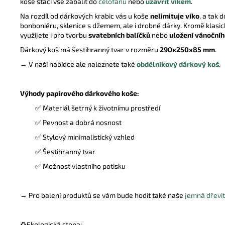
koše stačí vše zabalit do
celofánu
nebo
uzavřít víkem
.
Na rozdíl od dárkových krabic vás u koše
nelimituje víko
, a tak d
bonboniéru, sklenice s džemem, ale i drobné dárky. Kromě klasic
využijete i pro tvorbu
svatebních balíčků
nebo
uložení vánočníh
Dárkový koš má šestihranný tvar v rozměru
290x250x85 mm
.
→ V naší nabídce ale naleznete také
obdélníkový dárkový koš
.
Výhody papírového dárkového koše:
✅ Materiál šetrný k životnímu prostředí
✅ Pevnost a dobrá nosnost
✅ Stylový minimalistický vzhled
✅ Šestihranný tvar
✅ Možnost vlastního potisku
→ Pro balení produktů se vám bude hodit také naše
jemná dřevit
♻️
Ekologická stopa: