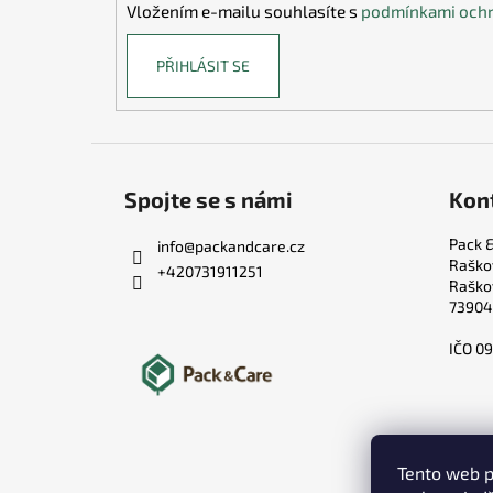
Vložením e-mailu souhlasíte s
podmínkami ochr
PŘIHLÁSIT SE
Spojte se s námi
Kon
Pack &
info
@
packandcare.cz
Raško
+420731911251
Raško
73904
IČO 0
Tento web p