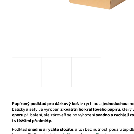
ZNOVUPOUŽITELNÉ BRČKO ČERNÉ
0,50 Kč
Papírový podklad pro dárkový koš
je rychlou a
jednoduchou
mo
balíčky a sety. Je vyroben
z kvalitního kraftového papíru
, který
oporu
při balení, ale zároveň se po vyhození
snadno a rychleji ro
i
s těžšími předměty
.
Podklad
snadno a rychle složíte
, a to i bez nutnosti použití lepi