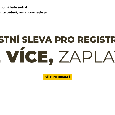
m pomáháte
šetřit
nty balení
, nezapomínejte je