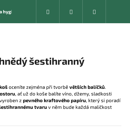
Hledat
Přihlášení
Nákupní
í a hygienické pomůcky
Kancelářské vybavení
košík
hnědý šestihranný
 koš
oceníte zejména při tvorbě
větších balíčků
.
rostoru
, ať už do koše balíte víno, džemy, sladkosti
 vyroben z
pevného kraftového papíru
, který si poradí
šestihrannému tvaru
v něm bude každá maličkost
Následující