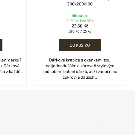
200x200x100
Skladem
19,50 Kč bez DPH
23,60 Kč
Měrná
590 Kč / 25 ks
cena:
DO KOŠÍKU
alení dárku?
Dárkové krabice s okénkem jsou
ku. Dárková
nejjednodušším a zároveň stylovým
á z každé...
způsobem balení dárků, ale i vánočního
cukroví a dalších...