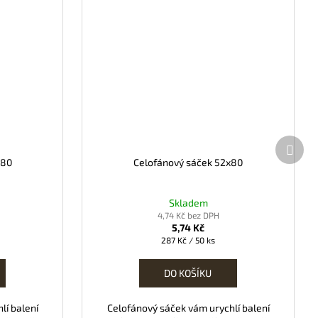
Další
prod
x80
Celofánový sáček 52x80
Skladem
4,74 Kč bez DPH
5,74 Kč
Měrná
287 Kč / 50 ks
cena:
DO KOŠÍKU
lí balení
Celofánový sáček vám urychlí balení