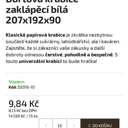
zaklápěcí bílá
a
j
207x192x90
í
t
Klasická papírová krabice
je zkrátka nezbytnou
?
součástí každé cukrárny, lahůdkářství, ale i kaváren.
Zajistěte, že si zákazníci vaše zákusky a další
dobroty odnesou
čerstvé
,
pohodlně a bezpečně
. S
touto
univerzální krabicí
to bude hračka!
HLEDAT
Skladem
Kód:
DZ016-10
D
o
9,84 Kč
p
o
8,13 Kč bez DPH
Měrná
147,60 Kč / 15 ks
r
cena:
u
DO KOŠÍKU