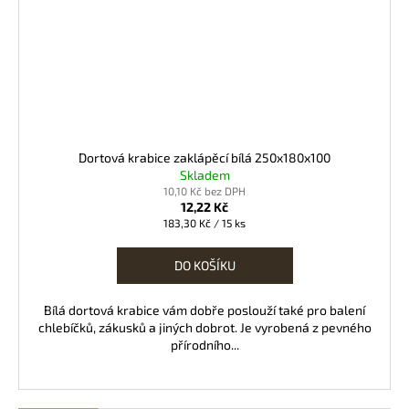
Dortová krabice zaklápěcí bílá 250x180x100
Skladem
10,10 Kč bez DPH
12,22 Kč
Měrná
183,30 Kč / 15 ks
cena:
DO KOŠÍKU
Bílá dortová krabice vám dobře poslouží také pro balení
chlebíčků, zákusků a jiných dobrot. Je vyrobená z pevného
přírodního...