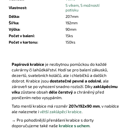
S víkem
,
S možností
Vlastnost
:
potisku
Délka
:
207mm
Šířka
:
192mm
Výška
:
90mm
Počet v balení
:
15ks
Počet v kartonu
:
150ks
Papírová krabice
je nezbytnou pomůckou do každé
cukrárny či lahůdkářství. Hodí se pro balení zákusků,
dezertů, svatebních koláčů, ale i chlebíčků a dalších
dobrot. Krabice jsou
dostatečné pevné a odolné
, ale
zároveň se po vyhození snadno rozloží. Díky
zaklápěcímu
víku
zůstane obsah
déle čerstvý
a chráněný před
poničením nebo vysypáním.
Tato menší krabice má rozměr
207x192x90 mm
, v nabídce
ale naleznete i
větší zaklápěcí krabice
.
→ Pro pohodlnější přenášení krabice s dorty
doporučujeme také naše
krabice s uchem
.