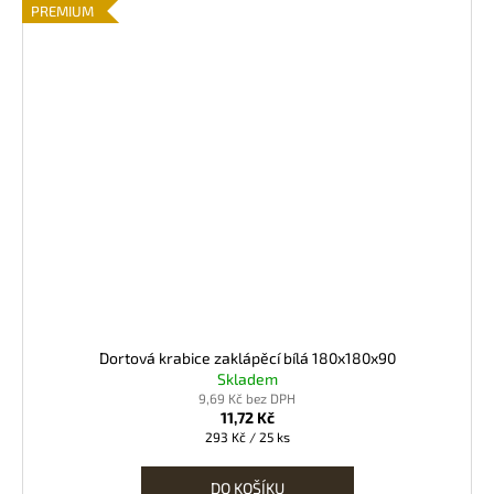
PREMIUM
Dortová krabice zaklápěcí bílá 180x180x90
Skladem
9,69 Kč bez DPH
11,72 Kč
Měrná
293 Kč / 25 ks
cena:
DO KOŠÍKU