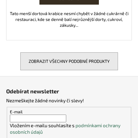
Tato menší dortová krabice nesmí chybět v žádné cukrárně či
restauraci, kde se denně balí nejrůznější dorty, cukroví,
zákusky...
ZOBRAZIT VŠECHNY PODOBNÉ PRODUKTY
Z
á
Odebírat newsletter
p
Nezmeškejte žádné novinky či slevy!
a
t
E-mail
í
Vložením e-mailu souhlasíte s
podmínkami ochrany
osobních údajů