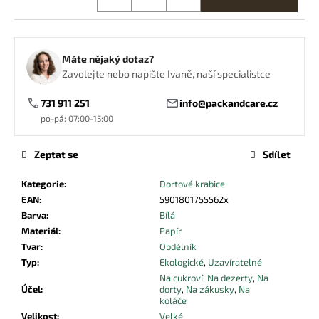
č
u
j
e
Máte nějaký dotaz?
m
Zavolejte nebo napište Ivaně, naší specialistce
e
731 911 251
info@packandcare.cz
po-pá: 07:00-15:00
UBROUSEK
24X24
2VRSTVÝ
Zeptat se
Sdílet
¼
ČERNÝ
Kategorie
:
Dortové krabice
0,39
EAN
:
5901801755562x
Kč
Barva
:
Bílá
Materiál
:
Papír
Tvar
:
Obdélník
Typ
:
Ekologické
,
Uzavíratelné
Na cukroví
,
Na dezerty
,
Na
Účel
:
dorty
,
Na zákusky
,
Na
koláče
Velikost
:
Velké