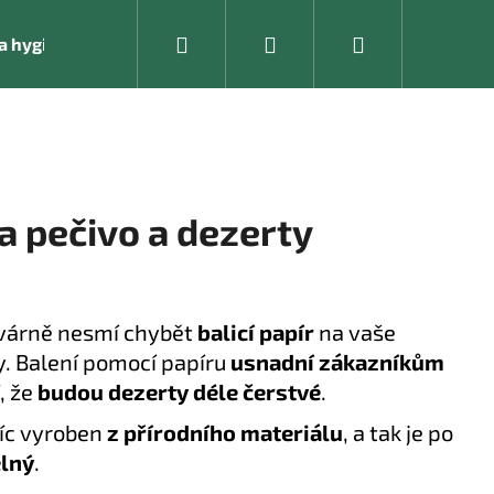
Hledat
Přihlášení
Nákupní
í a hygienické pomůcky
Kancelářské vybavení
košík
na pečivo a dezerty
avárně nesmí chybět
balicí papír
na vaše
y. Balení pomocí papíru
usnadní zákazníkům
, že
budou dezerty déle čerstvé
.
víc vyroben
z přírodního materiálu
, a tak je po
Následující
elný
.