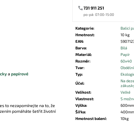
731 911 251
po-pá: 07:00-15:00
Kategorie
:
Balicí p
Hmotnost
:
10 kg
EAN
:
590712
Barva
:
Bílá
Materiál
:
Papír
Rozměr
:
60x40
Tvar
:
Obdéln
ácky
a
papírové
Typ
:
Ekologi
Na deze
Účel
:
zákusk
Velikost
:
Velké
Vlastnost
:
S možno
Výška
:
600mm
přes to nezapomínejte na to, že
ízením pomáháte šetřit životní
Šířka
:
400m
Hmotnost balení
:
10kg