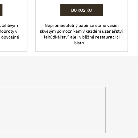
cena:
DO KOŠÍKU
olehlivým
Nepromastitelný papír se stane vaším
dobroty v
skvělým pomocníkem v každém uzenářství,
 i obyčejné
lahůdkářství, ale i v běžné restauraci či
bistru....