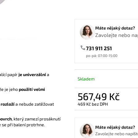
PAPÍROVÝ KELÍMEK NA KÁVU HNĚDÝ
UBROUSEK 24X2
180ML
0,39 Kč
1,16 Kč
Máte nějaký dotaz?
Zavolejte nebo nap
731 911 251
po-pá: 07:00-15:00
lící papír
je univerzální
a
Skladem
kže je jeho
použití velmi
567,49 Kč
469 Kč bez DPH
 rozloží
a nebude zatěžovat
Měrná
cena:
povrch
, který zamezí prosáknutí
e se při balení protrhne.
Máte nějaký dotaz?
Zavolejte nebo napište