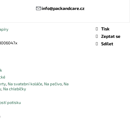
info@packandcare.cz
Tisk
apíry
Zeptat se
3006047x
Sdílet
ík
cké
rty
,
Na svatební koláče
,
Na pečivo
,
Na
y
,
Na chlebíčky
stí potisku
m