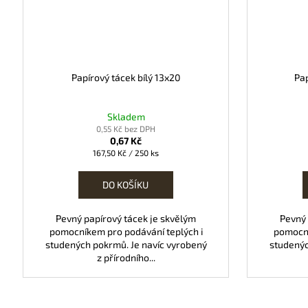
Papírový tácek bílý 13x20
Pap
Skladem
0,55 Kč bez DPH
0,67 Kč
Měrná
167,50 Kč / 250 ks
cena:
DO KOŠÍKU
Pevný papírový tácek je skvělým
Pevný 
pomocníkem pro podávání teplých i
pomocní
studených pokrmů. Je navíc vyrobený
studenýc
z přírodního...