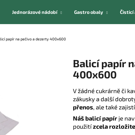
Jednorázové nádobí
Gastro obaly
Čistic
Co potřebujete najít?
licí papír na pečivo a dezerty 400x600
HLEDAT
Balicí papír 
400x600
Doporučujeme
V žádné cukrárně či k
zákusky a další dobrot
přenos
, ale také zajistí
Náš balicí papír
je na
použití
zcela rozložit