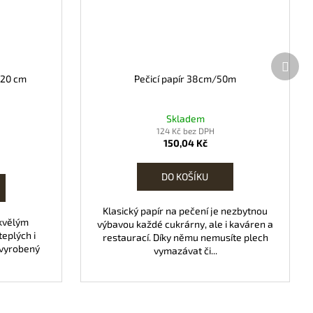
Další
prod
x20 cm
Pečicí papír 38cm/50m
Skladem
124 Kč bez DPH
150,04 Kč
DO KOŠÍKU
Klasický papír na pečení je nezbytnou
skvělým
výbavou každé cukrárny, ale i kaváren a
eplých i
restaurací. Díky němu nemusíte plech
 vyrobený
vymazávat či...