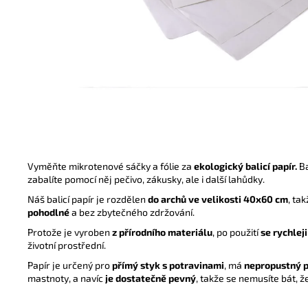
UBROUSEK 24X24 1VRSTVÝ ¼ BÍLÝ
0,29 Kč
Vyměňte mikrotenové sáčky a fólie za
ekologický balicí papír.
Ba
zabalíte pomocí něj pečivo, zákusky, ale i další lahůdky.
Náš balicí papír je rozdělen
do archů ve velikosti 40x60 cm
, ta
pohodlné
a bez zbytečného zdržování.
Protože je vyroben
z přírodního materiálu
, po použití
se rychleji
životní prostřední.
Papír je určený pro
přímý styk s potravinami
, má
nepropustný 
mastnoty, a navíc
je dostatečně pevný
, takže se nemusíte bát, ž