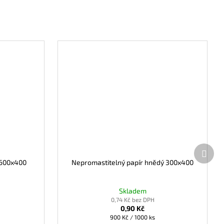
Další
prod
 600x400
Nepromastitelný papír hnědý 300x400
Skladem
0,74 Kč bez DPH
0,90 Kč
Měrná
900 Kč / 1000 ks