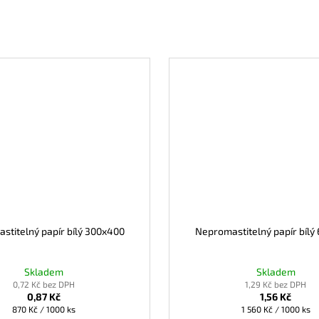
stitelný papír bílý 300x400
Nepromastitelný papír bílý
Skladem
Skladem
0,72 Kč bez DPH
1,29 Kč bez DPH
0,87 Kč
1,56 Kč
Měrná
Měrná
870 Kč / 1000 ks
1 560 Kč / 1000 ks