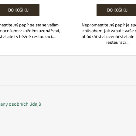
cena:
cena:
DO KOŠÍKU
DO KOŠÍKU
astitelný papír se stane vaším
Nepromastitelný papír je sp
mocníkem v každém uzenářství,
způsobem, jak zabalit vaše 
ví, ale i v běžné restauraci....
lahůdkářství, uzenářství, ale
restauraci....
any osobních údajů