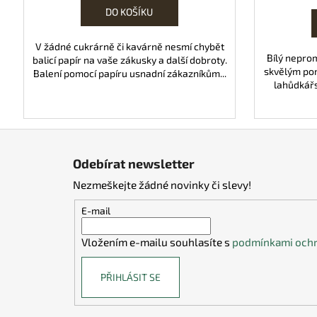
DO KOŠÍKU
V žádné cukrárně či kavárně nesmí chybět
Bílý neprom
balicí papír na vaše zákusky a další dobroty.
skvělým po
Balení pomocí papíru usnadní zákazníkům...
lahůdkářst
Z
á
Odebírat newsletter
p
Nezmeškejte žádné novinky či slevy!
a
t
E-mail
í
Vložením e-mailu souhlasíte s
podmínkami ochr
PŘIHLÁSIT SE