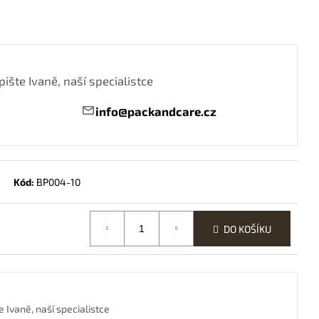
4 2VRSTVÝ ¼ ČERNÝ
ište Ivaně, naší specialistce
info@packandcare.cz
Kód:
BP004-10
DO KOŠÍKU
 Ivaně, naší specialistce