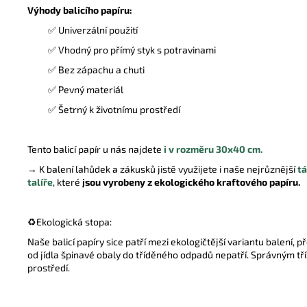
Výhody balicího papíru:
✅ Univerzální použití
✅ Vhodný pro přímý styk s potravinami
✅ Bez zápachu a chuti
✅ Pevný materiál
✅ Šetrný k životnímu prostředí
Tento balicí papír u nás najdete
i v rozměru 30x40 cm.
→
K balení lahůdek a zákusků jistě využijete i naše nejrůznější
t
talíře
,
které
jsou vyrobeny z ekologického kraftového papíru.
♻️Ekologická stopa:
Naše balicí papíry sice patří mezi ekologičtější variantu balení, 
od jídla špinavé obaly do tříděného odpadů nepatří. Správným tř
prostředí.