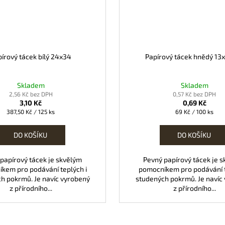
írový tácek bílý 24x34
Papírový tácek hnědý 13
Skladem
Skladem
2,56 Kč bez DPH
0,57 Kč bez DPH
3,10 Kč
0,69 Kč
Měrná
Měrná
387,50 Kč / 125 ks
69 Kč / 100 ks
cena:
cena:
DO KOŠÍKU
DO KOŠÍKU
papírový tácek je skvělým
Pevný papírový tácek je 
kem pro podávání teplých i
pomocníkem pro podávání t
h pokrmů. Je navíc vyrobený
studených pokrmů. Je navíc
z přírodního...
z přírodního...