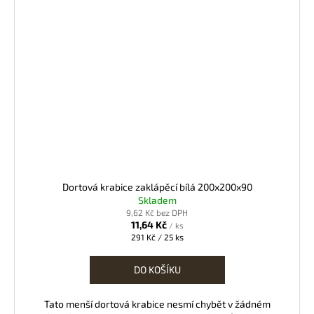
Dortová krabice zaklápěcí bílá 200x200x90
Skladem
9,62 Kč bez DPH
11,64 Kč
/ ks
Měrná
291 Kč / 25 ks
cena:
DO KOŠÍKU
Tato menší dortová krabice nesmí chybět v žádném