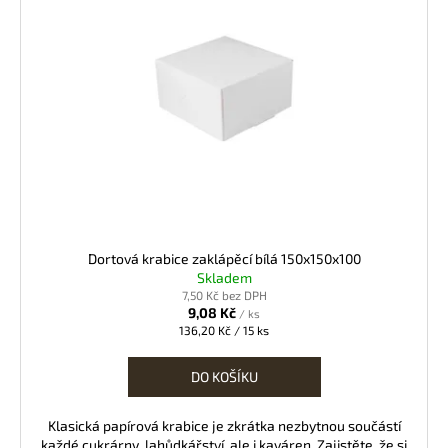
Dortová krabice zaklápěcí bílá 150x150x100
Skladem
7,50 Kč bez DPH
9,08 Kč
/ ks
Měrná
136,20 Kč / 15 ks
cena:
DO KOŠÍKU
Klasická papírová krabice je zkrátka nezbytnou součástí
každé cukrárny, lahůdkářství, ale i kaváren. Zajistěte, že si