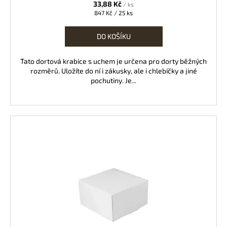
33,88 Kč
/ ks
Měrná
847 Kč / 25 ks
cena:
DO KOŠÍKU
Tato dortová krabice s uchem je určena pro dorty běžných
rozměrů. Uložíte do ní i zákusky, ale i chlebíčky a jiné
pochutiny. Je...