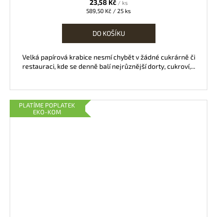
23,58 Kč
/ ks
Měrná
589,50 Kč / 25 ks
cena:
DO KOŠÍKU
Velká papírová krabice nesmí chybět v žádné cukrárně či
restauraci, kde se denně balí nejrůznější dorty, cukroví,...
PLATÍME POPLATEK
EKO-KOM