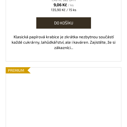
9,06 Kč
/ ks
Měrná
135,90 Kč / 15 ks
cena:
DO KOŠÍKU
Klasická papírová krabice je zkrátka nezbytnou součástí
každé cukrárny, lahůdkářství, ale i kaváren. Zajistěte, že si
zákazníci...
PREMIUM