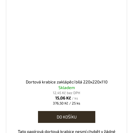
Dortová krabice zaklápěcí bílá 220x220x110
Skladem
12,45 Kč bez DPH
15,06 Kč
/ ks
Měrná
376,50 Kč / 25 ks
cena:
DO KOŠÍKU
Tato papírová dortová krabice nesmí chybět v žádné