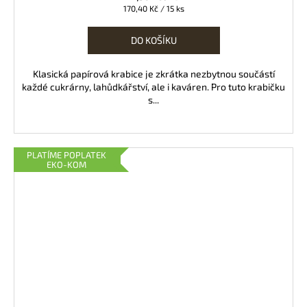
Měrná
170,40 Kč / 15 ks
cena:
DO KOŠÍKU
Klasická papírová krabice je zkrátka nezbytnou součástí
každé cukrárny, lahůdkářství, ale i kaváren. Pro tuto krabičku
s...
PLATÍME POPLATEK
EKO-KOM