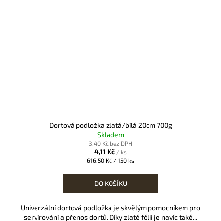
Dortová podložka zlatá/bílá 20cm 700g
Skladem
3,40 Kč bez DPH
4,11 Kč
/ ks
Měrná
616,50 Kč / 150 ks
cena:
DO KOŠÍKU
Univerzální dortová podložka je skvělým pomocníkem pro
servírování a přenos dortů. Díky zlaté fólii je navíc také...