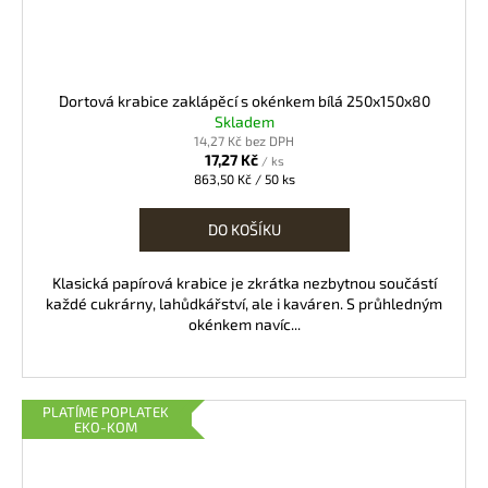
Dortová krabice zaklápěcí s okénkem bílá 250x150x80
Skladem
14,27 Kč bez DPH
17,27 Kč
/ ks
Měrná
863,50 Kč / 50 ks
cena:
DO KOŠÍKU
Klasická papírová krabice je zkrátka nezbytnou součástí
každé cukrárny, lahůdkářství, ale i kaváren. S průhledným
okénkem navíc...
PLATÍME POPLATEK
EKO-KOM