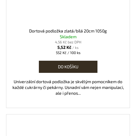
Dortová podložka zlatá/bílá 20cm 1050g
Skladem
4,56 Kč bez DPH
5,52 Kč
/ ks
Měrná
552 Kč / 100 ks
cena:
DO KOŠÍKU
Univerzální dortová podložka je skvělým pomocníkem do
každé cukrárny či pekárny. Usnadní vám nejen manipulaci,
ale i přenos...