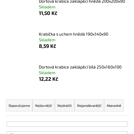
Dortová krabice zaklápěcí hnědá 200x200x90
a
Skladem
11,50 Kč
j
í
t
Krabička s uchem hnědá 190x140x90
?
Skladem
8,59 Kč
Dortová krabice zaklápěcí bílá 250x180x100
HLEDAT
Skladem
12,22 Kč
D
Ř
o
a
Doporučujeme
Nejlevnější
Nejdražší
Nejprodávanější
Abecedně
p
z
o
e
r
u
n