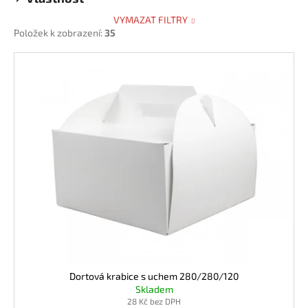
VYMAZAT FILTRY
Položek k zobrazení:
35
V
ý
p
i
s
p
r
o
d
u
k
t
ů
Dortová krabice s uchem 280/280/120
Skladem
28 Kč bez DPH