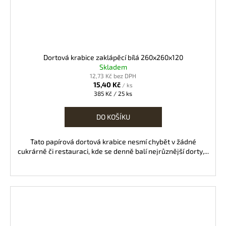
Dortová krabice zaklápěcí bílá 260x260x120
Skladem
12,73 Kč bez DPH
15,40 Kč
/ ks
Měrná
385 Kč / 25 ks
cena:
DO KOŠÍKU
Tato papírová dortová krabice nesmí chybět v žádné
cukrárně či restauraci, kde se denně balí nejrůznější dorty,...