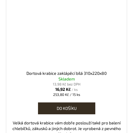
Dortová krabice zaklápěcí bílá 310x220x80
Skladem
13,98 Kč bez DPH
16,92 Kč
/ ks
Měrná
253,80 Kč / 15 ks
cena:
DO KOŠÍKU
Velká dortová krabice vám dobře poslouží také pro balení
chlebíčků, zákusků a jiných dobrot. Je vyrobená z pevného