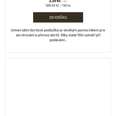
3,39 Kč
/ ks
Měrná
508,50 Kč / 150 ks
cena:
DO KOŠÍKU
Univerzální dortová podložka je skvělým pomocníkem pro
servírování a přenos dortů. Díky zlaté fólii vytváří při
podávání...