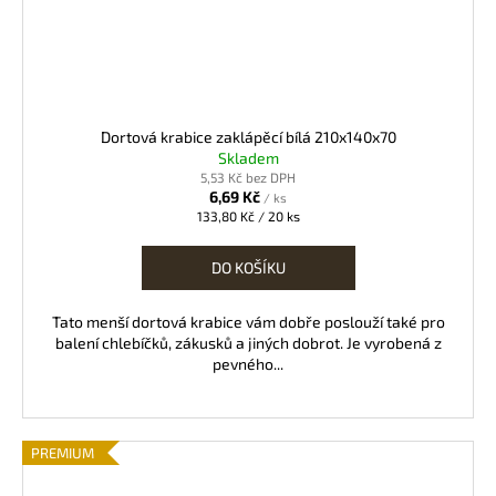
Dortová krabice zaklápěcí bílá 210x140x70
Skladem
5,53 Kč bez DPH
6,69 Kč
/ ks
Měrná
133,80 Kč / 20 ks
cena:
DO KOŠÍKU
Tato menší dortová krabice vám dobře poslouží také pro
balení chlebíčků, zákusků a jiných dobrot. Je vyrobená z
pevného...
PREMIUM