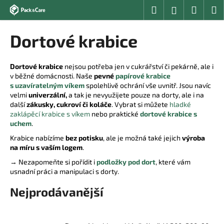
K
Přejít
Hledat
Nákup
M
Přihlášení
na
o
obsah
Zpět
Zpět
košík
š
Dortové krabice
í
C
k
o
Dortové krabice
nejsou potřeba jen v cukrářství či pekárně, ale i
v běžné domácnosti. Naše
pevné
papírové krabice
p
s uzavíratelným víkem
spolehlivě ochrání vše uvnitř. Jsou navíc
o
velmi
univerzální,
a tak je nevyužijete pouze na dorty, ale i na
t
další
zákusky, cukroví či koláče
. Vybrat si můžete
hladké
zaklápěcí krabice s víkem
nebo praktické
dortové krabice s
ř
uchem
.
e
Krabice nabízíme
bez potisku
, ale je možná také jejich
výroba
b
na míru s vaším logem
.
u
→ Nezapomeňte si pořídit i
podložky pod dort
, které vám
j
usnadní práci a manipulaci s dorty.
e
Nejprodávanější
t
e
n