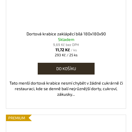
Dortová krabice zaklápěcí bílá 180x180x90
Skladem
9,69 Kč bez DPH
11,72 Kč
/ ks
Měrná
293 Kč / 25 ks
cena:
DO KOŠÍKU
Tato menší dortová krabice nesmí chybět v žádné cukrárně či
restauraci, kde se denně balí nejrůznější dorty, cukroví,
zákusky...
PREMIUM