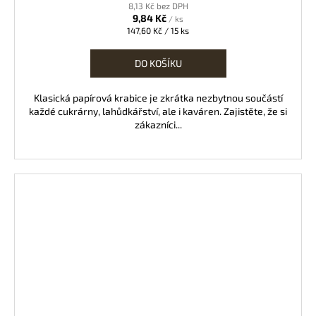
8,13 Kč bez DPH
9,84 Kč
/ ks
Měrná
147,60 Kč / 15 ks
cena:
DO KOŠÍKU
Klasická papírová krabice je zkrátka nezbytnou součástí
každé cukrárny, lahůdkářství, ale i kaváren. Zajistěte, že si
zákazníci...