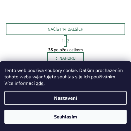
NAČÍST 14 DALŠÍCH
S
1
2
t
O
r
35
položek celkem
v
á
NAHORU
l
n
k
á
Tento web používá soubory cookie. Dalším procházením
o
d
v
tohoto webu vyjadřujete souhlas s jejich používáním..
a
á
Více informací
zde
.
c
n
í
í
p
Nastavení
r
v
Souhlasím
k
Z
y
á
v