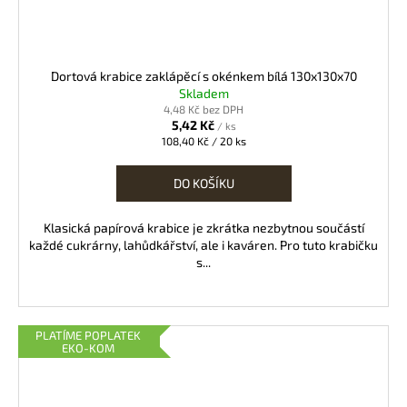
Dortová krabice zaklápěcí s okénkem bílá 130x130x70
Skladem
4,48 Kč bez DPH
5,42 Kč
/ ks
Měrná
108,40 Kč / 20 ks
cena:
DO KOŠÍKU
Klasická papírová krabice je zkrátka nezbytnou součástí
každé cukrárny, lahůdkářství, ale i kaváren. Pro tuto krabičku
s...
PLATÍME POPLATEK
EKO-KOM