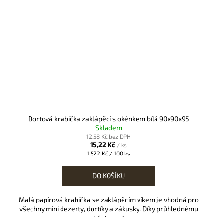
Dortová krabička zaklápěcí s okénkem bílá 90x90x95
Skladem
12,58 Kč bez DPH
15,22 Kč
/ ks
Měrná
1 522 Kč / 100 ks
cena:
DO KOŠÍKU
Malá papírová krabička se zaklápěcím víkem je vhodná pro
všechny mini dezerty, dortíky a zákusky. Díky průhlednému