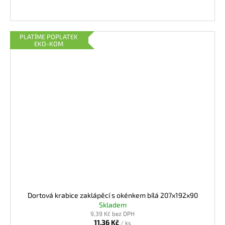
PLATÍME POPLATEK
EKO-KOM
Dortová krabice zaklápěcí s okénkem bílá 207x192x90
Skladem
9,39 Kč bez DPH
11,36 Kč
/ ks