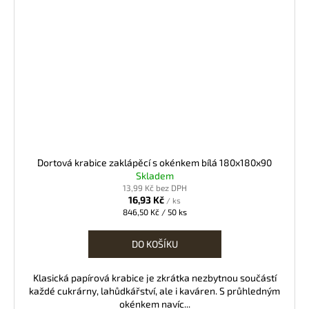
Dortová krabice zaklápěcí s okénkem bílá 180x180x90
Skladem
13,99 Kč bez DPH
16,93 Kč
/ ks
Měrná
846,50 Kč / 50 ks
cena:
DO KOŠÍKU
Klasická papírová krabice je zkrátka nezbytnou součástí
každé cukrárny, lahůdkářství, ale i kaváren. S průhledným
okénkem navíc...