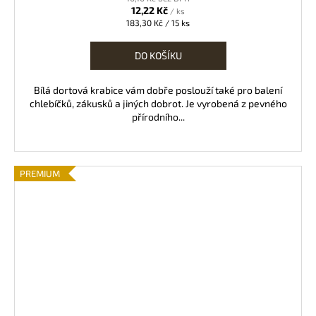
12,22 Kč
/ ks
Měrná
183,30 Kč / 15 ks
cena:
DO KOŠÍKU
Bílá dortová krabice vám dobře poslouží také pro balení
chlebíčků, zákusků a jiných dobrot. Je vyrobená z pevného
přírodního...
PREMIUM