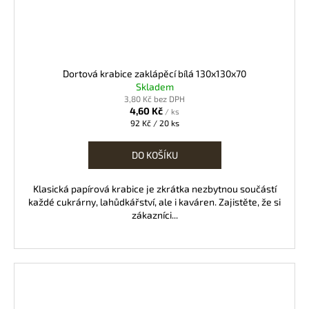
Dortová krabice zaklápěcí bílá 130x130x70
Skladem
3,80 Kč bez DPH
4,60 Kč
/ ks
Měrná
92 Kč / 20 ks
cena:
DO KOŠÍKU
Klasická papírová krabice je zkrátka nezbytnou součástí
každé cukrárny, lahůdkářství, ale i kaváren. Zajistěte, že si
zákazníci...