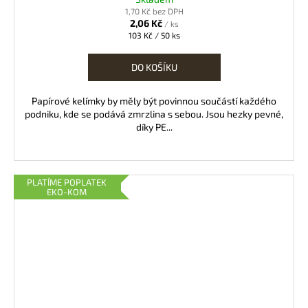
1,70 Kč bez DPH
2,06 Kč
/ ks
Měrná
103 Kč / 50 ks
cena:
DO KOŠÍKU
Papírové kelímky by měly být povinnou součástí každého
podniku, kde se podává zmrzlina s sebou. Jsou hezky pevné,
díky PE...
PLATÍME POPLATEK
EKO-KOM