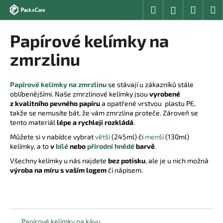
K
Přejít
Hledat
Nákup
M
Přihlášení
na
o
obsah
Zpět
Zpět
košík
š
Papírové kelímky na
í
C
zmrzlinu
k
o
p
Papírové kelímky na zmrzlinu
se stávají u zákazníků stále
o
oblíbenějšími. Naše zmrzlinové kelímky jsou
vyrobené
z kvalitního pevného papíru
a opatřené vrstvou plastu PE,
t
takže se nemusíte bát, že vám zmrzlina proteče. Zároveň se
ř
tento materiál
lépe a rychleji rozkládá
.
e
Můžete si v nabídce vybrat
větší
(245ml) či
menší
(130ml)
b
kelímky, a to
v
bílé
nebo
přírodní hnědé
barvě
.
u
Všechny kelímky u nás najdete
bez potisku
, ale je u nich možná
j
výroba na míru s vaším logem
či nápisem.
e
t
e
n
Papírové kelímky na kávu