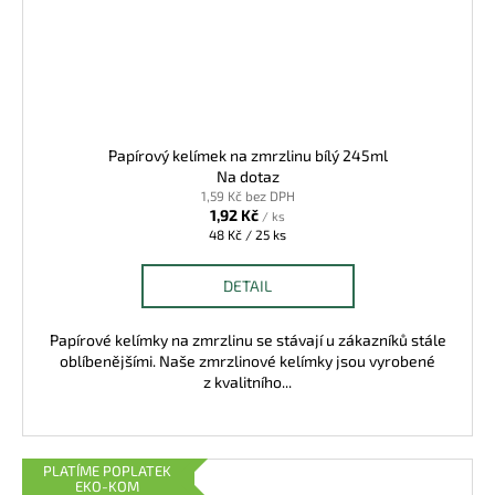
Papírový kelímek na zmrzlinu bílý 245ml
Na dotaz
1,59 Kč bez DPH
1,92 Kč
/ ks
Měrná
48 Kč / 25 ks
cena:
DETAIL
Papírové kelímky na zmrzlinu se stávají u zákazníků stále
oblíbenějšími. Naše zmrzlinové kelímky jsou vyrobené
z kvalitního...
PLATÍME POPLATEK
EKO-KOM