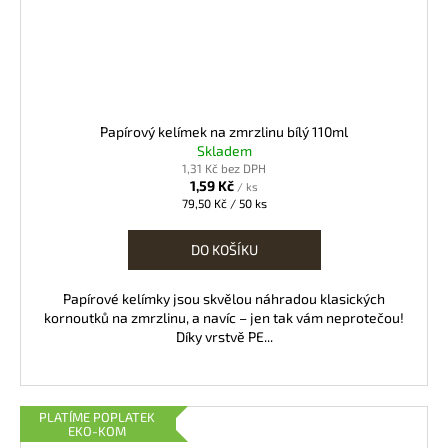
Papírový kelímek na zmrzlinu bílý 110ml
Skladem
1,31 Kč bez DPH
1,59 Kč
/ ks
Měrná
79,50 Kč / 50 ks
cena:
DO KOŠÍKU
Papírové kelímky jsou skvělou náhradou klasických
kornoutků na zmrzlinu, a navíc – jen tak vám neprotečou!
Díky vrstvě PE...
PLATÍME POPLATEK
EKO-KOM