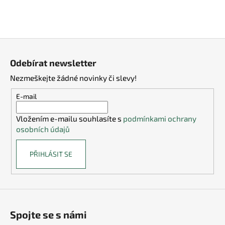
ý
p
i
s
Z
u
á
Odebírat newsletter
p
Nezmeškejte žádné novinky či slevy!
a
t
E-mail
í
Vložením e-mailu souhlasíte s
podmínkami ochrany
osobních údajů
PŘIHLÁSIT SE
Spojte se s námi