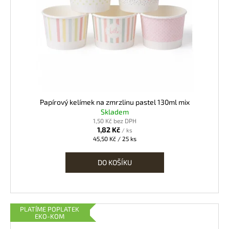
Papírový kelímek na zmrzlinu pastel 130ml mix
Skladem
1,50 Kč bez DPH
1,82 Kč
/ ks
Měrná
45,50 Kč / 25 ks
cena:
DO KOŠÍKU
PLATÍME POPLATEK
EKO-KOM