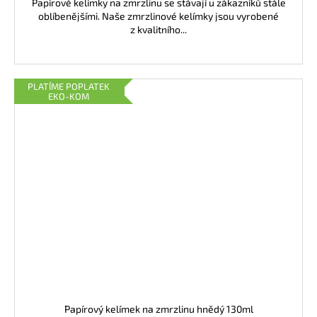
Papírové kelímky na zmrzlinu se stávají u zákazníků stále
oblíbenějšími. Naše zmrzlinové kelímky jsou vyrobené
z kvalitního...
PLATÍME POPLATEK
EKO-KOM
Papírový kelímek na zmrzlinu hnědý 130ml