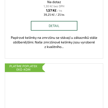
Na dotaz
1,30 Kč bez DPH
1,57 Kč
/ ks
Měrná
39,25 Kč / 25 ks
cena:
DETAIL
Papírové kelímky na zmrzlinu se stávají u zákazníků stále
oblíbenějšími. Naše zmrzlinové kelímky jsou vyrobené
z kvalitního...
PLATÍME POPLATEK
EKO-KOM