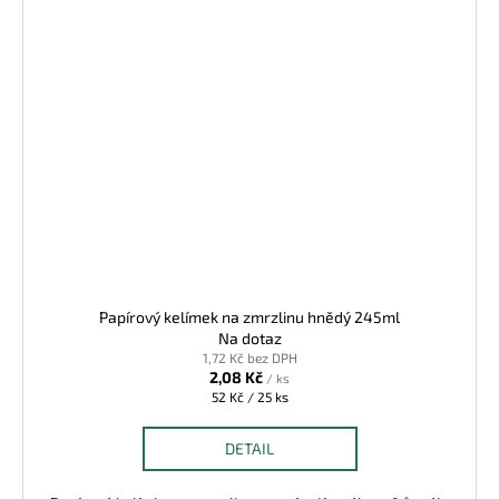
Papírový kelímek na zmrzlinu hnědý 245ml
Na dotaz
1,72 Kč bez DPH
2,08 Kč
/ ks
Měrná
52 Kč / 25 ks
cena:
DETAIL