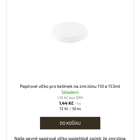
Papírové víčko pro kelímek na zmrzlinu 110 a 153ml
Skladem
1,19 Kč bez DPH
1,44 Kč
/ ks
Měrná
72 Kč / 50 ks
cena:
DO KOŠÍKU
Naše pevné papírové víčko spolehlivě zajistí, že zmrzlina