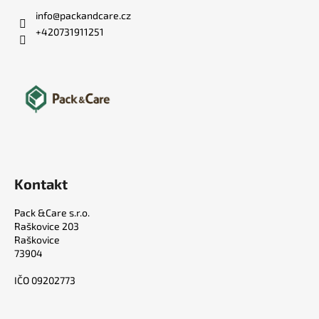
info
@
packandcare.cz
+420731911251
Kontakt
Pack &Care s.r.o.
Raškovice 203
Raškovice
73904
IČO 09202773