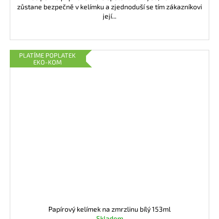
zůstane bezpečně v kelímku a zjednoduší se tím zákazníkovi
její...
PLATÍME POPLATEK
EKO-KOM
Papírový kelímek na zmrzlinu bílý 153ml
Skladem