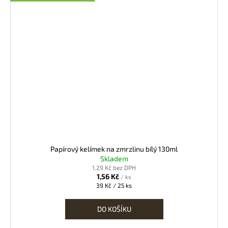
Papírový kelímek na zmrzlinu bílý 130ml
Skladem
1,29 Kč bez DPH
1,56 Kč
/ ks
Měrná
39 Kč / 25 ks
cena:
DO KOŠÍKU