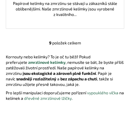
Papírové kelímky na zmrzlinu se stávají u zákazníků stále
oblíbenějšími. Naše zmrzlinové kelímky jsou vyrobené
z kvalitního...
9
položek celkem
O
v
Kornouty nebo kelímky? To je oč tu běží! Pokud
l
preferujete
zmrzlinové kelímky
, nemusíte se bát, že byste příliš
á
zatěžovali životní prostředí. Naše papírové kelímky na
d
zmrzlinu
jsou ekologické a zároveň plně funkční
. Papír je
a
navíc
snadněji rozložitelný
a
bez zápachu a chuti
, takže si
c
zmrzlinu užijete přesně takovou, jaká je.
í
Pro lepší manipulaci doporučujeme pořízení
vypouklého víčka
na
p
kelímek a
dřevěné zmrzlinové lžičky
.
r
v
k
y
v