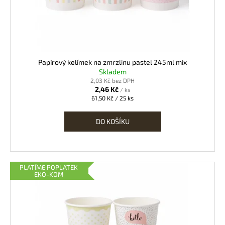
d
u
k
t
ů
Papírový kelímek na zmrzlinu pastel 245ml mix
Skladem
2,03 Kč bez DPH
2,46 Kč
/ ks
Měrná
61,50 Kč / 25 ks
cena:
DO KOŠÍKU
PLATÍME POPLATEK
EKO-KOM