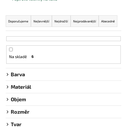
a
Ř
j
a
í
Doporučujeme
Nejlevnější
Nejdražší
Nejprodávanější
Abecedně
z
t
e
?
n
í
Na skladě
6
p
r
HLEDAT
o
Barva
d
Materiál
u
D
k
o
Objem
t
p
ů
o
Rozměr
r
u
Tvar