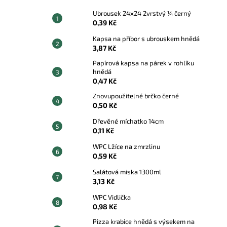
Ubrousek 24x24 2vrstvý ¼ černý
0,39 Kč
Kapsa na příbor s ubrouskem hnědá
3,87 Kč
Papírová kapsa na párek v rohlíku
hnědá
0,47 Kč
Znovupoužitelné brčko černé
0,50 Kč
Dřevěné míchatko 14cm
0,11 Kč
WPC Lžíce na zmrzlinu
0,59 Kč
Salátová miska 1300ml
3,13 Kč
WPC Vidlička
0,98 Kč
Pizza krabice hnědá s výsekem na