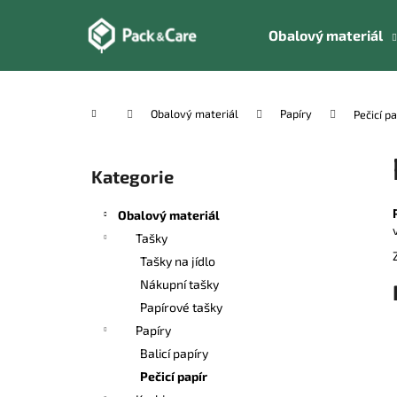
K
Přejít
na
o
Obalový materiál
obsah
Zpět
Zpět
š
do
do
í
k
obchodu
obchodu
Domů
Obalový materiál
Papíry
Pečicí pa
P
o
Kategorie
Přeskočit
s
kategorie
t
Obalový materiál
r
Tašky
a
Tašky na jídlo
n
Nákupní tašky
n
Papírové tašky
í
Papíry
p
Balicí papíry
a
Pečicí papír
n