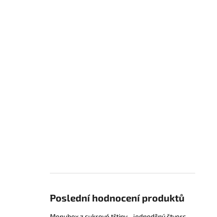
Poslední hodnocení produktů
Menubox z cukrové třtiny - jednodílný čtvercový