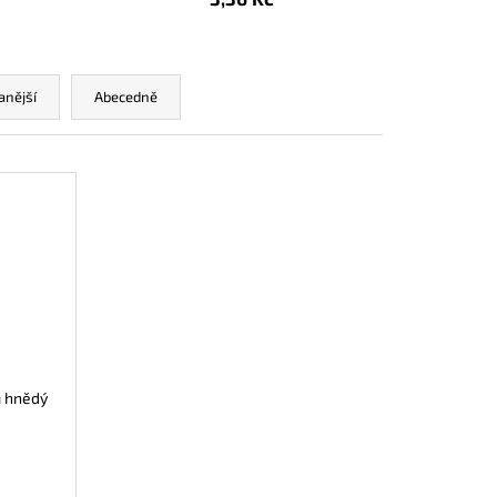
 NA PÁREK V ROHLÍKU
anější
Abecedně
m hnědý