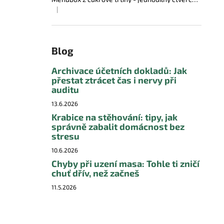
|
Hodnocení produktu je 5 z 5 hvězdiček.
Blog
Archivace účetních dokladů: Jak
přestat ztrácet čas i nervy při
auditu
13.6.2026
Krabice na stěhování: tipy, jak
správně zabalit domácnost bez
stresu
10.6.2026
Chyby při uzení masa: Tohle ti zničí
chuť dřív, než začneš
11.5.2026