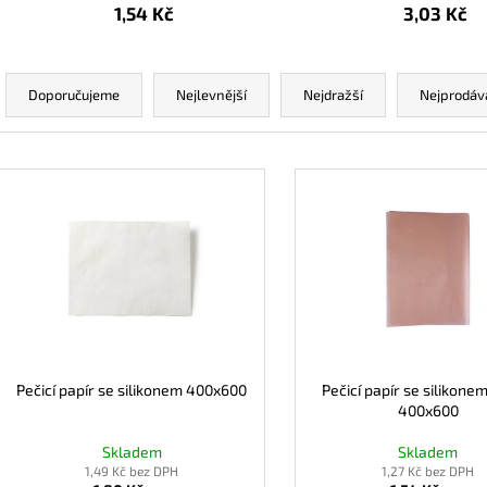
KAPSA NA PŘÍBOR S UBROUSKEM
PAPÍROVÁ KAPSA
1,54 Kč
3,03 Kč
HNĚDÁ
HNĚDÁ
3,87 Kč
0,47 Kč
Ř
a
Doporučujeme
Nejlevnější
Nejdražší
Nejprodáv
z
e
V
n
ý
í
p
p
i
r
s
o
p
d
r
u
o
k
d
Pečicí papír se silikonem 400x600
Pečicí papír se silikone
t
400x600
u
ů
k
Skladem
Skladem
t
1,49 Kč bez DPH
1,27 Kč bez DPH