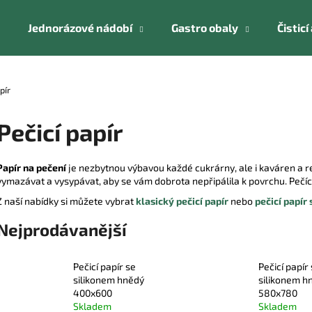
Jednorázové nádobí
Gastro obaly
Čistic
Co potřebujete najít?
pír
Pečicí papír
HLEDAT
Papír na pečení
je nezbytnou výbavou každé cukrárny, ale i kaváren a r
vymazávat a vysypávat, aby se vám dobrota nepřipálila k povrchu. Pečíc
Doporučujeme
Z naší nabídky si můžete vybrat
klasický pečicí papír
nebo
pečicí papír
Nejprodávanější
Pečicí papír se
Pečicí papír
silikonem hnědý
silikonem h
400x600
580x780
Skladem
Skladem