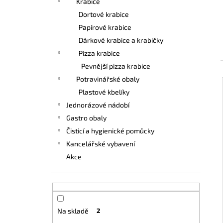
Krabice
UBROUSEK 24X24 2VRSTVÝ ¼ ČERNÝ
e
Dortové krabice
0,39 Kč
l
Papírové krabice
Dárkové krabice a krabičky
Pizza krabice
Pevnější pizza krabice
Potravinářské obaly
Plastové kbelíky
Jednorázové nádobí
Gastro obaly
Čisticí a hygienické pomůcky
Kancelářské vybavení
Akce
Na skladě
2