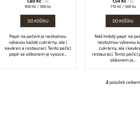
1,80 Kč
1,54 Kč
/ ks
/ ks
ů
Měrná
Měrná
900 Kč / 500 ks
770 Kč / 500 ks
cena:
cena:
DO KOŠÍKU
DO KOŠÍKU
Papír na pečení je nezbytnou
Náš hnědý papír na peč
výbavou každé cukrárny, ale i
nezbytnou výbavou k
kaváren a restaurací. Tento pečicí
cukrárny, ale i kavár
papír se silikonem je vysoce...
restaurací. Tento pečicí 
silikonem je...
2
položek celke
O
v
l
á
d
a
c
í