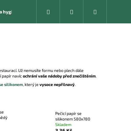
Hledat
Přihlášení
Nákupní
í a hygienické pomůcky
Kancelářské vybavení
košík
estaurací. Už nemusíte formu nebo plech dále
í papír navíc
ochrání vaše nádoby před znečištěním
.
 se silikonem
, který je
vysoce nepřilnavý
.
 se
Pečicí papír se
Následující
nědý
silikonem 580x780
Skladem
3,36 Kč