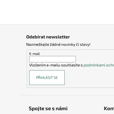
Z
á
Odebírat newsletter
p
Nezmeškejte žádné novinky či slevy!
a
t
E-mail
í
Vložením e-mailu souhlasíte s
podmínkami ochr
PŘIHLÁSIT SE
Spojte se s námi
Kon