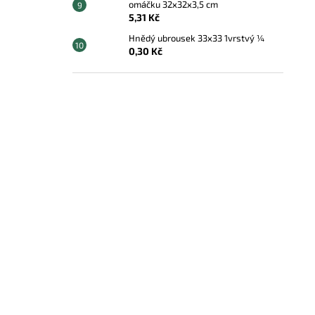
omáčku 32x32x3,5 cm
5,31 Kč
Hnědý ubrousek 33x33 1vrstvý ¼
0,30 Kč