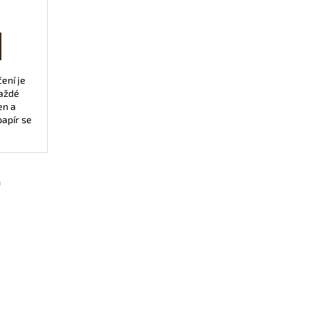
ení je
aždé
en a
papír se
m