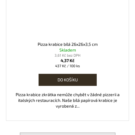
Pizza krabice bílá 26x26x3,5 cm
Skladem
3,61 Kč bez DPH
4,37 Kč
Měrná
437 Kč / 100 ks
cena:
DO KOŠÍKU
Pizza krabice zkrátka nemůže chybět v žádné pizzerii a
italských restauracích. Naše bílá papírová krabice je
vyrobená z...