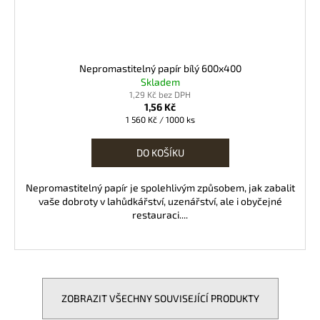
Nepromastitelný papír bílý 600x400
Skladem
1,29 Kč bez DPH
1,56 Kč
Měrná
1 560 Kč / 1000 ks
cena:
DO KOŠÍKU
Nepromastitelný papír je spolehlivým způsobem, jak zabalit
vaše dobroty v lahůdkářství, uzenářství, ale i obyčejné
restauraci....
ZOBRAZIT VŠECHNY SOUVISEJÍCÍ PRODUKTY