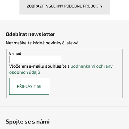
ZOBRAZIT VŠECHNY PODOBNÉ PRODUKTY
Z
á
Odebírat newsletter
p
Nezmeškejte žádné novinky či slevy!
a
t
E-mail
í
Vložením e-mailu souhlasíte s
podmínkami ochrany
osobních údajů
PŘIHLÁSIT SE
Spojte se s námi