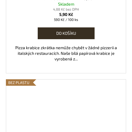
Skladem
4,88 Kč bez DPH
5,90 Kč
Měrná
590 Kč / 100 ks
cena:
DO KOŠÍKU
Pizza krabice zkrátka nemůže chybět v žádné pizzerii a
italských restauracích. Naše bílá papírová krabice je
vyrobená z...
BEZ PLASTU