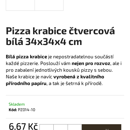
a
j
í
Pizza krabice čtvercová
t
?
bílá 34x34x4 cm
Bílá pizza krabice
je nepostradatelnou součástí
každé pizzerie. Poslouží vám
nejen pro rozvoz
, ale i
HLEDAT
pro zabalení jednotlivých kousků pizzy s sebou.
Naše krabice je navíc
vyrobená z kvalitního
přírodního papíru
, a tak je šetrná k přírodě.
D
o
Skladem
p
Kód:
PZ014-10
o
r
6,67 Kč
u