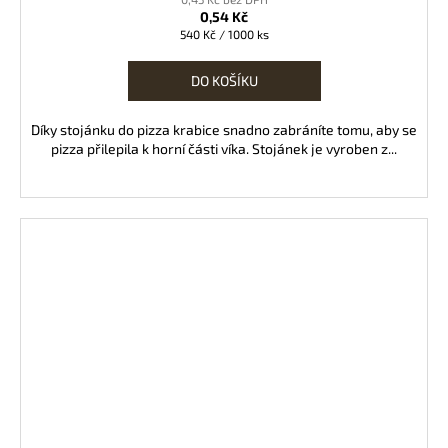
0,54 Kč
Měrná
540 Kč / 1000 ks
cena:
DO KOŠÍKU
Díky stojánku do pizza krabice snadno zabráníte tomu, aby se
pizza přilepila k horní části víka. Stojánek je vyroben z...