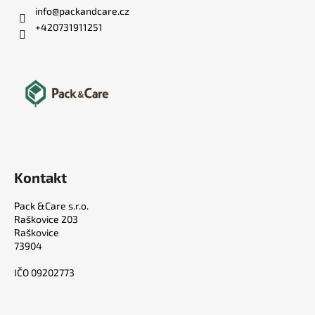
info
@
packandcare.cz
+420731911251
Kontakt
Pack &Care s.r.o.
Raškovice 203
Raškovice
73904
IČO 09202773