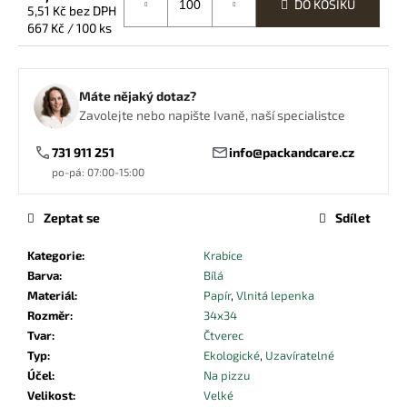
č
DO KOŠÍKU
5,51 Kč bez DPH
u
Měrná
667 Kč / 100 ks
j
cena:
e
m
Máte nějaký dotaz?
e
Zavolejte nebo napište Ivaně, naší specialistce
731 911 251
info@packandcare.cz
PAPÍROVÝ
SÁČEK
po-pá: 07:00-15:00
NA
PEČIVO
Zeptat se
Sdílet
HNĚDÝ
270X120X50
Kategorie
:
Krabice
0,46
Kč
Barva
:
Bílá
Materiál
:
Papír
,
Vlnitá lepenka
Rozměr
:
34x34
Tvar
:
Čtverec
Typ
:
Ekologické
,
Uzavíratelné
Účel
:
Na pizzu
Velikost
:
Velké