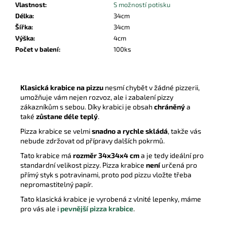
Vlastnost
:
S možností potisku
Délka
:
34cm
Šířka
:
34cm
Výška
:
4cm
Počet v balení
:
100ks
Klasická krabice na pizzu
nesmí chybět v žádné pizzerii,
umožňuje vám nejen rozvoz, ale i zabalení pizzy
zákazníkům s sebou. Díky krabici je obsah
chráněný
a
také
zůstane déle teplý
.
Pizza krabice se velmi
snadno a rychle skládá
, takže vás
nebude zdržovat od přípravy dalších pokrmů.
Tato krabice má
rozměr 34x34x4 cm
a je tedy ideální pro
standardní velikost pizzy.
Pizza krabice
není
určená pro
přímý styk s potravinami, proto pod pizzu vložte třeba
nepromastitelný papír.
Tato klasická krabice je vyrobená z vlnité lepenky, máme
pro vás ale i
pevnější pizza krabice
.