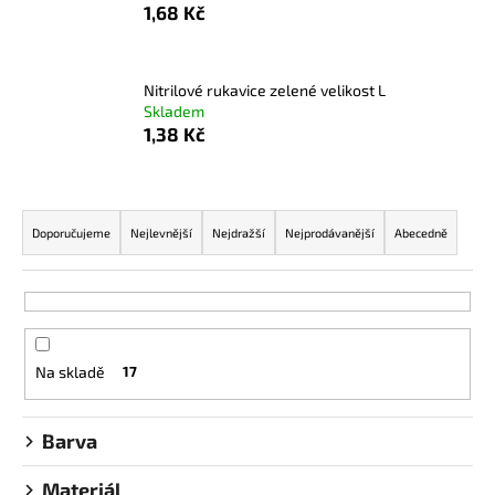
č
1,68 Kč
u
j
e
Nitrilové rukavice zelené velikost L
m
Skladem
e
1,38 Kč
DŘEVĚNÁ
Ř
VIDLIČKA
a
Doporučujeme
Nejlevnější
Nejdražší
Nejprodávanější
Abecedně
0,70
Kč
z
e
n
í
Na skladě
17
p
r
o
Barva
d
Materiál
u