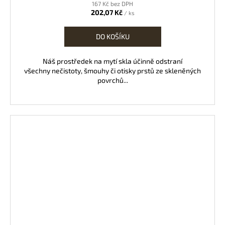
167 Kč bez DPH
202,07 Kč
/ ks
DO KOŠÍKU
Náš prostředek na mytí skla účinně odstraní
všechny nečistoty, šmouhy či otisky prstů ze skleněných
povrchů...