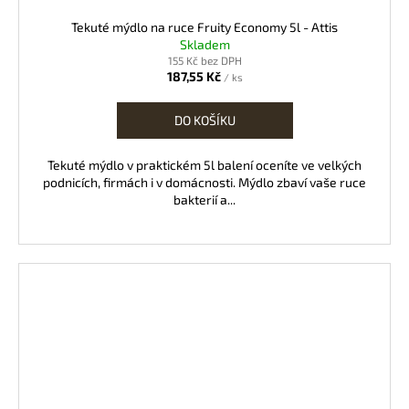
Tekuté mýdlo na ruce Fruity Economy 5l - Attis
Skladem
155 Kč bez DPH
187,55 Kč
/ ks
DO KOŠÍKU
Tekuté mýdlo v praktickém 5l balení oceníte ve velkých
podnicích, firmách i v domácnosti. Mýdlo zbaví vaše ruce
bakterií a...