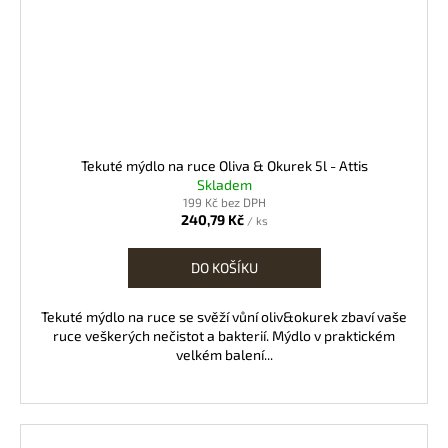
Tekuté mýdlo na ruce Oliva & Okurek 5l - Attis
Skladem
199 Kč bez DPH
240,79 Kč
/ ks
DO KOŠÍKU
Tekuté mýdlo na ruce se svěží vůní oliv&okurek zbaví vaše
ruce veškerých nečistot a bakterií. Mýdlo v praktickém
velkém balení...