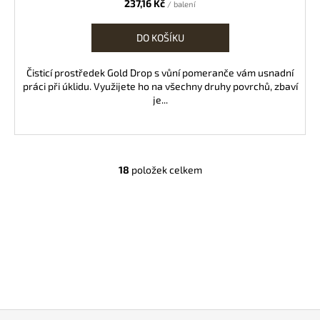
237,16 Kč
/ balení
DO KOŠÍKU
Čisticí prostředek Gold Drop s vůní pomeranče vám usnadní
práci při úklidu. Využijete ho na všechny druhy povrchů, zbaví
je...
18
položek celkem
O
v
l
á
d
a
c
í
p
Z
r