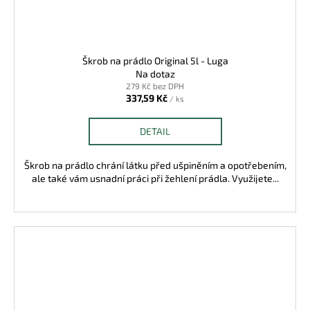
Škrob na prádlo Original 5l - Luga
Na dotaz
279 Kč bez DPH
337,59 Kč
/ ks
DETAIL
Škrob na prádlo chrání látku před ušpiněním a opotřebením,
ale také vám usnadní práci při žehlení prádla. Využijete...