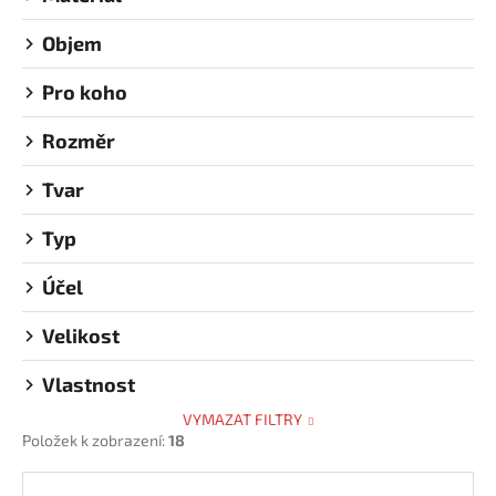
k
Objem
t
ů
Pro koho
Rozměr
Tvar
Typ
Účel
Velikost
Vlastnost
VYMAZAT FILTRY
Položek k zobrazení:
18
V