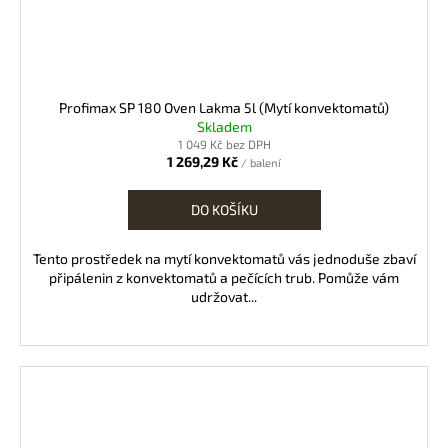
Profimax SP 180 Oven Lakma 5l (Mytí konvektomatů)
Skladem
1 049 Kč bez DPH
1 269,29 Kč
/ balení
DO KOŠÍKU
Tento prostředek na mytí konvektomatů vás jednoduše zbaví
připálenin z konvektomatů a pečících trub. Pomůže vám
udržovat...