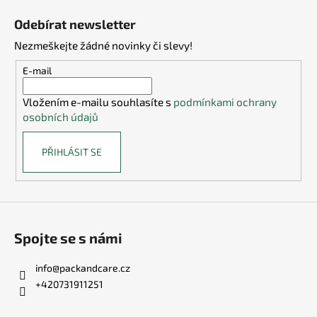
v
á
Odebírat newsletter
k
p
y
Nezmeškejte žádné novinky či slevy!
a
v
t
E-mail
ý
í
p
Vložením e-mailu souhlasíte s
podmínkami ochrany
i
osobních údajů
s
u
PŘIHLÁSIT SE
Spojte se s námi
info
@
packandcare.cz
+420731911251