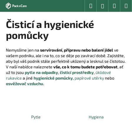
K
Přejít
Hledat
Nákup
M
Přihlášení
na
o
obsah
Zpět
Zpět
košík
š
Čisticí a hygienické
í
C
pomůcky
k
o
p
Nemyslíme jen na
servírování, přípravu nebo balení jídel
ve
o
vašem podniku, ale i na to, co se děje po zavírací době. Zajistěte,
aby byl váš podnik stále perfektně uklizený a lesknul se čistotou.
t
V naší nabídce naleznete
vše, co k tomu budete potřebovat
, ať
ř
už to jsou
pytle na odpadky
,
čisticí prostředky
,
úklidové
e
rukavice
a jiné
hygienické pomůcky
,
papírové utěrky
nebo
osvěžovač vzduchu
.
b
u
j
e
t
Pytle
Hygiena
e
n