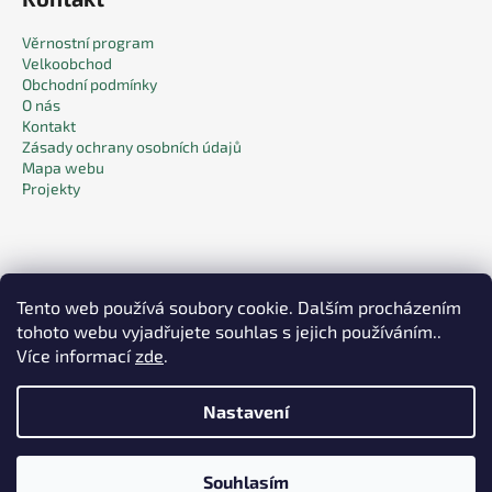
Věrnostní program
Velkoobchod
Obchodní podmínky
O nás
Kontakt
Zásady ochrany osobních údajů
Mapa webu
Projekty
Tento web používá soubory cookie. Dalším procházením
tohoto webu vyjadřujete souhlas s jejich používáním..
Facebook
Více informací
zde
.
Nastavení
Vytvořil Shoptet
Souhlasím
Copyright 2026
Pack & Care
. Všechna práva vyhrazena.