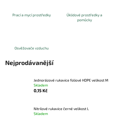
a
j
Prací a mycí prostředky
Úklidové prostředky a
í
pomůcky
t
?
Osvěžovače vzduchu
HLEDAT
Nejprodávanější
Jednorázové rukavice foliové HDPE velikost M
D
Skladem
o
0,15 Kč
p
o
r
Nitrilové rukavice černé velikost L
u
Skladem