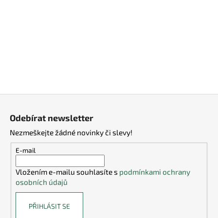
a
j
í
t
?
Z
á
HLEDAT
Odebírat newsletter
p
Nezmeškejte žádné novinky či slevy!
a
t
E-mail
D
í
o
Vložením e-mailu souhlasíte s
podmínkami ochrany
p
osobních údajů
o
r
PŘIHLÁSIT SE
u