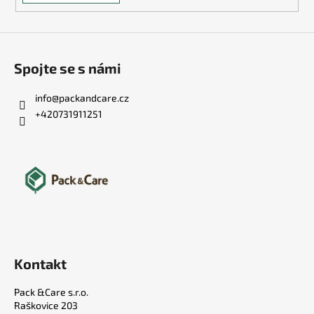
č
u
j
e
m
Spojte se s námi
e
info
@
packandcare.cz
+420731911251
ZNOVUPOUŽITELNÉ
BRČKO
ČERNÉ
0,50
Kč
Kontakt
Pack &Care s.r.o.
Raškovice 203