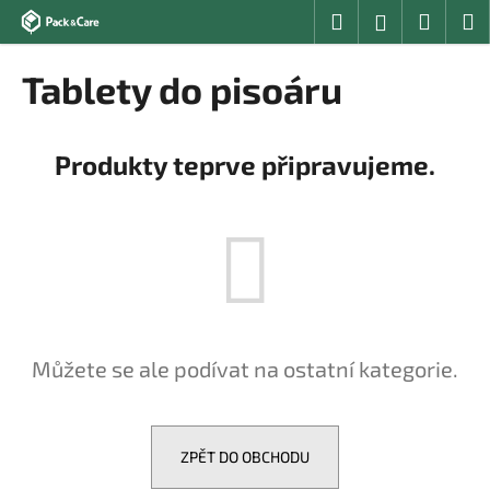
K
Přejít
Hledat
Nákup
M
Přihlášení
na
o
obsah
Zpět
Zpět
košík
š
Tablety do pisoáru
í
C
k
o
Produkty teprve připravujeme.
p
o
t
ř
e
b
u
Můžete se ale podívat na ostatní kategorie.
j
e
t
e
ZPĚT DO OBCHODU
n