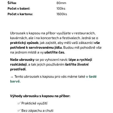
Šířka
:
80mm
Počet v balení
:
100ks
Počet v kartonu
:
1600ks
Ubrousek s kapsou na příbor využijete v restauracích,
kavárnách, ale i na koncertech a festivalech.
Jedná se o
praktický způsob
, jak zajistit, aby měli vaši zákazníci
vše
potřebné k servírovanému jídlu
. Budou mít pohodlně vše
na jednom místě a vy
ušetříte čas.
Naše ubrousky
se po vyhození navíc
lépe a rychleji
rozkládají
, a tak jejich používáním
šetříte životní
prostředí.
→ Tento ubrousek s kapsou pro vás máme také
v šedé
barvě.
Výhody ubrousku s kapsou na příbor:
✅ Praktické využití
✅ Bez zápachu a chuti