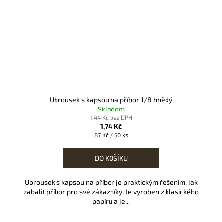
Ubrousek s kapsou na příbor 1/8 hnědý
Skladem
1,44 Kč bez DPH
1,74 Kč
Měrná
87 Kč / 50 ks
cena:
DO KOŠÍKU
Ubrousek s kapsou na příbor je praktickým řešením, jak
zabalit příbor pro své zákazníky. Je vyroben z klasického
papíru a je...