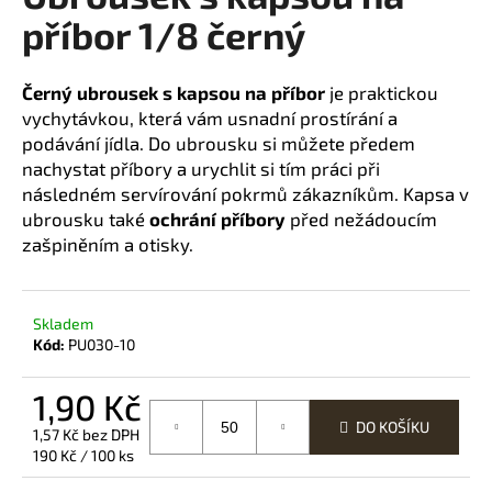
příbor 1/8 černý
a
j
í
Černý ubrousek s kapsou na příbor
je praktickou
t
vychytávkou, která vám usnadní prostírání a
?
podávání jídla.
Do ubrousku
si můžete předem
nachystat příbory a urychlit si tím práci při
následném servírování pokrmů zákazníkům. Kapsa v
ubrousku také
ochrání příbory
před nežádoucím
zašpiněním a otisky.
HLEDAT
Skladem
Kód:
PU030-10
D
o
1,90 Kč
p
o
DO KOŠÍKU
1,57 Kč bez DPH
r
Měrná
190 Kč / 100 ks
u
cena: