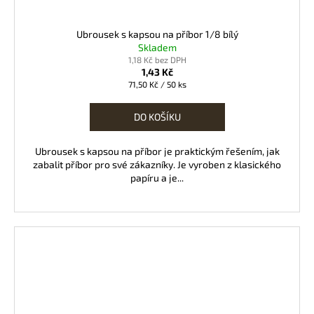
Ubrousek s kapsou na příbor 1/8 bílý
Skladem
1,18 Kč bez DPH
1,43 Kč
Měrná
71,50 Kč / 50 ks
cena:
DO KOŠÍKU
Ubrousek s kapsou na příbor je praktickým řešením, jak
zabalit příbor pro své zákazníky. Je vyroben z klasického
papíru a je...