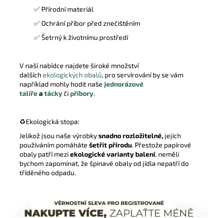
✅ Přírodní materiál
✅ Ochrání příbor před znečištěním
✅ Šetrný k životnímu prostředí
V naší nabídce najdete široké množství
dalších
ekologických obalů
, pro servírování by se vám
například mohly hodit naše
jednorázové
talíře
a
tácky
či
příbory
.
♻️
Ekologická stopa:
Jelikož jsou naše výrobky
snadno rozložitelné,
jejich
používáním pomáháte
šetřit přírodu
. Přestože papírové
obaly patří mezi
ekologické varianty balení
, neměli
bychom zapomínat, že špinavé obaly od jídla nepatří do
tříděného odpadu.