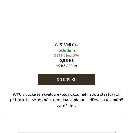
WPC Vidlička
Skladem
0,81 Kč bez DPH
0,98 Kč
Měrná
49 Kč / 50 ks
cena:
DO KOŠÍKU
WPC vidlička je skvělou ekologickou náhradou plastových
příborů. Je vyrobená z kombinace plastu a dřeva, a tak méně
zatěžuje...