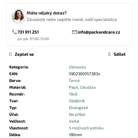
č
u
Máte nějaký dotaz?
j
Zavolejte nebo napište Ivaně, naší specialistce
e
m
731 911 251
info@packandcare.cz
e
po-pá: 07:00-15:00
PIZZA
Zeptat se
Sdílet
KRABICE
ČTVERCOVÁ
Kategorie
:
Ubrousky
HNĚDÁ
EAN
:
5902365057383x
32X32X4
CM
Barva
:
Černá
Materiál
:
Papír
,
Celulóza
5,82
Kč
Rozměr
:
19x8
Tvar
:
Obdélník
Typ
:
Ekologické
Účel
:
Na příbor
Velikost
:
Velké
Vlastnost
:
S možností potisku
Délka
:
190mm