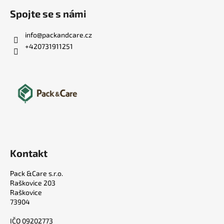
Spojte se s námi
info
@
packandcare.cz
+420731911251
Kontakt
Pack &Care s.r.o.
Raškovice 203
Raškovice
73904
IČO 09202773