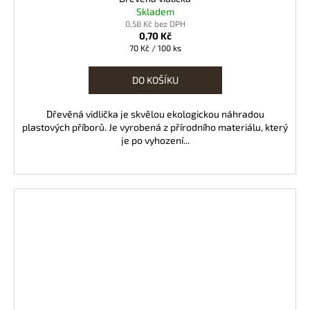
Skladem
0,58 Kč bez DPH
0,70 Kč
Měrná
70 Kč / 100 ks
cena:
DO KOŠÍKU
Dřevěná vidlička je skvělou ekologickou náhradou
plastových příborů. Je vyrobená z přírodního materiálu, který
je po vyhození...