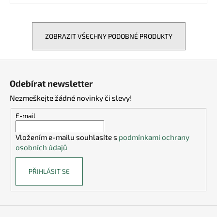
ZOBRAZIT VŠECHNY PODOBNÉ PRODUKTY
Z
á
Odebírat newsletter
p
Nezmeškejte žádné novinky či slevy!
a
t
E-mail
í
Vložením e-mailu souhlasíte s
podmínkami ochrany
osobních údajů
PŘIHLÁSIT SE