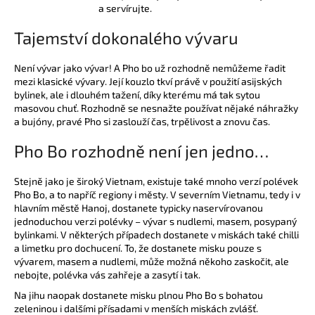
a servírujte.
Tajemství dokonalého vývaru
Není vývar jako vývar! A Pho bo už rozhodně nemůžeme řadit
mezi klasické vývary. Její kouzlo tkví právě v použití asijských
bylinek, ale i dlouhém tažení, díky kterému má tak sytou
masovou chuť. Rozhodně se nesnažte používat nějaké náhražky
a bujóny, pravé Pho si zaslouží čas, trpělivost a znovu čas.
Pho Bo rozhodně není jen jedno…
Stejně jako je široký Vietnam, existuje také mnoho verzí polévek
Pho Bo, a to napříč regiony i městy. V severním Vietnamu, tedy i v
hlavním městě Hanoj, dostanete typicky naservírovanou
jednoduchou verzi polévky – vývar s nudlemi, masem, posypaný
bylinkami. V některých případech dostanete v miskách také chilli
a limetku pro dochucení. To, že dostanete misku pouze s
vývarem, masem a nudlemi, může možná někoho zaskočit, ale
nebojte, polévka vás zahřeje a zasytí i tak.
Na jihu naopak dostanete misku plnou Pho Bo s bohatou
zeleninou i dalšími přísadami v menších miskách zvlášť.