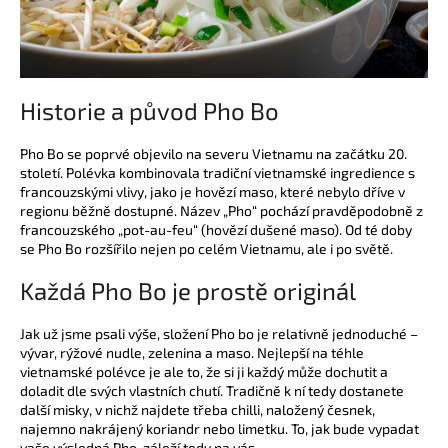
Historie a původ Pho Bo
Pho Bo se poprvé objevilo na severu Vietnamu na začátku 20.
století. Polévka kombinovala tradiční vietnamské ingredience s
francouzskými vlivy, jako je hovězí maso, které nebylo dříve v
regionu běžně dostupné. Název „Pho“ pochází pravděpodobně z
francouzského „pot-au-feu“ (hovězí dušené maso). Od té doby
se Pho Bo rozšířilo nejen po celém Vietnamu, ale i po světě.
Každá Pho Bo je prostě originál
Jak už jsme psali výše, složení Pho bo je relativně jednoduché –
vývar, rýžové nudle, zelenina a maso. Nejlepší na téhle
vietnamské polévce je ale to, že si ji každý může dochutit a
doladit dle svých vlastních chutí. Tradičně k ní tedy dostanete
další misky, v nichž najdete třeba chilli, naložený česnek,
najemno nakrájený koriandr nebo limetku. To, jak bude vypadat
vaše výsledná Pho, záleží tedy na vás.