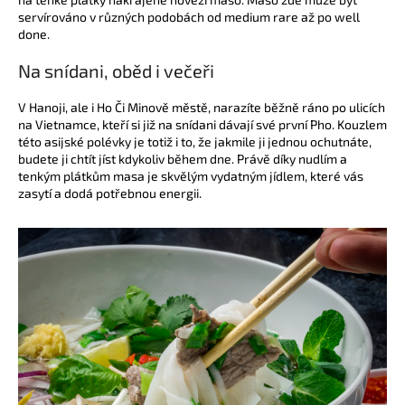
č
servírováno v různých podobách od medium rare až po well
u
done.
j
e
Na snídani, oběd i večeři
m
e
V Hanoji, ale i Ho Či Minově městě, narazíte běžně ráno po ulicích
na Vietnamce, kteří si již na snídani dávají své první Pho. Kouzlem
této asijské polévky je totiž i to, že jakmile ji jednou ochutnáte,
VÍČKO
budete ji chtít jíst kdykoliv během dne. Právě díky nudlím a
PET
tenkým plátkům masa je skvělým vydatným jídlem, které vás
95MM
zasytí a dodá potřebnou energii.
VYPOUKLÉ
S
OTVOREM
1,19
Kč