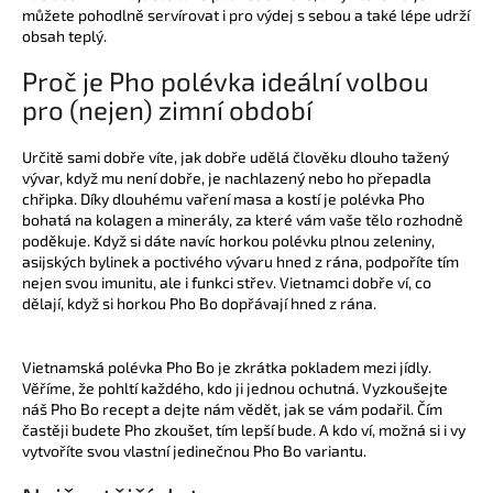
můžete pohodlně servírovat i pro výdej s sebou a také lépe udrží
obsah teplý.
Proč je Pho polévka ideální volbou
pro (nejen) zimní období
Určitě sami dobře víte, jak dobře udělá člověku dlouho tažený
vývar, když mu není dobře, je nachlazený nebo ho přepadla
chřipka. Díky dlouhému vaření masa a kostí je polévka Pho
bohatá na kolagen a minerály, za které vám vaše tělo rozhodně
poděkuje. Když si dáte navíc horkou polévku plnou zeleniny,
asijských bylinek a poctivého vývaru hned z rána, podpoříte tím
nejen svou imunitu, ale i funkci střev. Vietnamci dobře ví, co
dělají, když si horkou Pho Bo dopřávají hned z rána.
Vietnamská polévka Pho Bo je zkrátka pokladem mezi jídly.
Věříme, že pohltí každého, kdo ji jednou ochutná. Vyzkoušejte
náš Pho Bo recept a dejte nám vědět, jak se vám podařil. Čím
častěji budete Pho zkoušet, tím lepší bude. A kdo ví, možná si i vy
vytvoříte svou vlastní jedinečnou Pho Bo variantu.