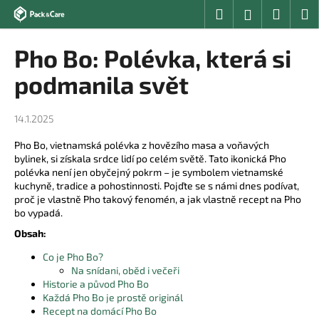
K
Přejít
Hledat
Nákup
M
Přihlášení
na
o
obsah
Zpět
Zpět
košík
š
Pho Bo: Polévka, která si
í
C
podmanila svět
k
o
p
14.1.2025
o
Pho Bo, vietnamská polévka z hovězího masa a voňavých
t
bylinek, si získala srdce lidí po celém světě. Tato ikonická Pho
ř
polévka není jen obyčejný pokrm – je symbolem vietnamské
e
kuchyně, tradice a pohostinnosti. Pojďte se s námi dnes podívat,
proč je vlastně Pho takový fenomén, a jak vlastně recept na Pho
b
bo vypadá.
u
Obsah:
j
Co je Pho Bo?
e
Na snídani, oběd i večeři
t
Historie a původ Pho Bo
e
Každá Pho Bo je prostě originál
Recept na domácí Pho Bo
n