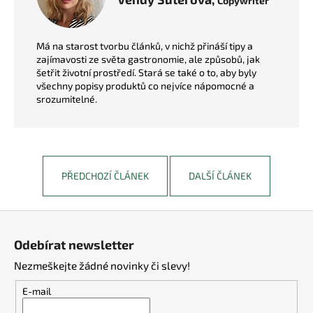
Copywriter
Má na starost tvorbu článků, v nichž přináší tipy a
zajímavosti ze světa gastronomie, ale způsobů, jak
šetřit životní prostředí. Stará se také o to, aby byly
všechny popisy produktů co nejvíce nápomocné a
srozumitelné.
PŘEDCHOZÍ ČLÁNEK
DALŠÍ ČLÁNEK
Z
á
Odebírat newsletter
p
Nezmeškejte žádné novinky či slevy!
a
t
E-mail
í