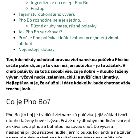
Ingredience na recept Pho Bo
a
Postup
Tajemství dokonalého vývaru
j
Pho Bo rozhodně není jen jedno…
í
Různé druhy masa, různé polévky
t
Jak Pho Bo servírovat?
Proč je Pho polévka ideální volbou pro (nejen) zimní
?
období
Nejčastější dotazy
Ten, kdo někdy ochutnal pravou vietnamskou polévku Pho bo,
určitě potvrdí, že je to více než jen polévka – je to zážitek. V
chuti polévky se totiž snoubí vše, co je dobré – dlouho tažený
HLEDAT
vývar, rýžové nudle, zelenina, chilli a svěží chuť limetky.
Nejlepší na ní je, že ať už si ji dáte kdekoliv, bude chutnat vždy
trochu jinak…
D
Co je Pho Bo?
o
p
Pho Bo [fo bo] je tradiční vietnamská polévka, jejíž základ tvoří
o
dlouho tažený hovězí vývar. Právě díky dlouhým hodinám vaření
r
získává svou plnou a bohatou masovou chuť. Do vývaru
u
následně přijdou růžové nudle, jarní cibulka, koriandr a na závěr
na tenké plátky nakrájené hovězí maso. Maso zde může být