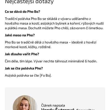
Nejčastější dotazy
Co se dává do Pho Bo?
Tradiční polévka Pho Bo se skládá z vývaru udělaného z
hovězího masa a kostí, asijských bylinek a koření, rýžových nudlí
a plátků masa. Dochutit můžete Pho chilli, zázvorem či limetkou.
Jaké maso na Pho?
Pho Bo se tradičně dělá z hovězího masa – ideálně z hovězí
morkové kosti, kližky, roštěné.
Jak dlouho vařit Pho?
Čím déle, tím lépe. Vývar nechte táhnout minimálně 6 hodin.
Jak se čte polévka Pho?
Asijská polévka se čte [Fo Bo].
Článek napsala
Vendy Šuterová,