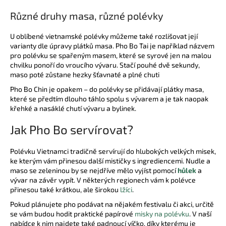
Různé druhy masa, různé polévky
U oblíbené vietnamské polévky můžeme také rozlišovat její
varianty dle úpravy plátků masa. Pho Bo Tai je například názvem
pro polévku se spařeným masem, které se syrové jen na malou
chvilku ponoří do vroucího vývaru. Stačí pouhé dvě sekundy,
maso poté zůstane hezky šťavnaté a plné chuti
Pho Bo Chin je opakem – do polévky se přidávají plátky masa,
které se předtím dlouho táhlo spolu s vývarem a je tak naopak
křehké a nasáklé chutí vývaru a bylinek.
Jak Pho Bo servírovat?
Polévku Vietnamci tradičně servírují do hlubokých velkých misek,
ke kterým vám přinesou další mističky s ingrediencemi. Nudle a
maso se zeleninou by se nejdříve mělo vyjíst pomocí
hůlek
a
vývar na závěr vypít. V některých regionech vám k polévce
přinesou také krátkou, ale širokou
lžíci
.
Pokud plánujete pho podávat na nějakém festivalu či akci, určitě
se vám budou hodit praktické papírové
misky na polévku
. V naší
nabídce k nim najdete také padnoucí víčko, díky kterému je