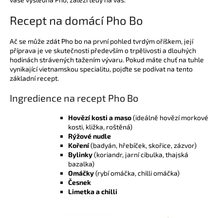
Recept na domácí Pho Bo
Ač se může zdát Pho bo na první pohled tvrdým oříškem, její
příprava je ve skutečnosti především o trpělivosti a dlouhých
hodinách strávených tažením vývaru. Pokud máte chuť na tuhle
vynikající vietnamskou specialitu, pojďte se podívat na tento
základní recept.
Ingredience na recept Pho Bo
Hovězí kosti a maso
(ideálně hovězí morkové
kosti, kližka, roštěná)
Rýžové nudle
Koření
(badyán, hřebíček, skořice, zázvor)
Bylinky
(koriandr, jarní cibulka, thajská
bazalka)
Omáčky
(rybí omáčka, chilli omáčka)
Česnek
Limetka a chilli