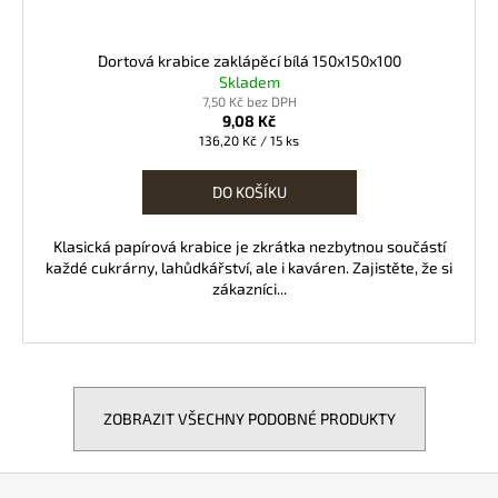
Dortová krabice zaklápěcí bílá 150x150x100
Skladem
7,50 Kč bez DPH
9,08 Kč
Měrná
136,20 Kč / 15 ks
cena:
DO KOŠÍKU
Klasická papírová krabice je zkrátka nezbytnou součástí
každé cukrárny, lahůdkářství, ale i kaváren. Zajistěte, že si
zákazníci...
ZOBRAZIT VŠECHNY PODOBNÉ PRODUKTY
Z