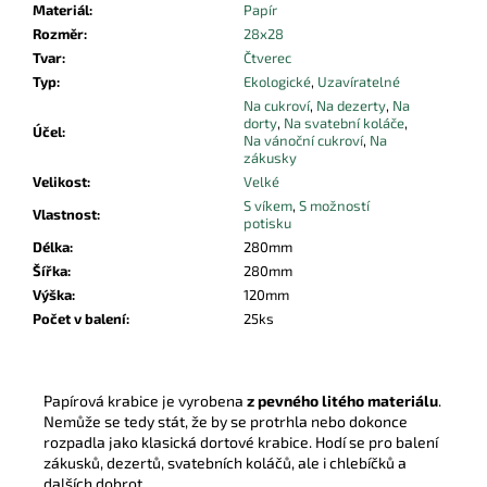
Materiál
:
Papír
Rozměr
:
28x28
Tvar
:
Čtverec
Typ
:
Ekologické
,
Uzavíratelné
Na cukroví
,
Na dezerty
,
Na
dorty
,
Na svatební koláče
,
Účel
:
Na vánoční cukroví
,
Na
zákusky
Velikost
:
Velké
S víkem
,
S možností
Vlastnost
:
potisku
Délka
:
280mm
Šířka
:
280mm
Výška
:
120mm
Počet v balení
:
25ks
Papírová krabice je vyrobena
z pevného litého materiálu
.
Nemůže se tedy stát, že by se protrhla nebo dokonce
rozpadla jako klasická dortové krabice. Hodí se pro balení
zákusků, dezertů, svatebních koláčů, ale i chlebíčků a
dalších dobrot.