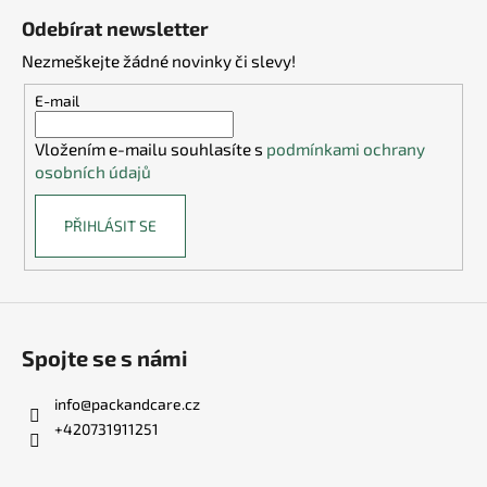
á
Odebírat newsletter
p
Nezmeškejte žádné novinky či slevy!
a
t
E-mail
í
Vložením e-mailu souhlasíte s
podmínkami ochrany
osobních údajů
PŘIHLÁSIT SE
Spojte se s námi
info
@
packandcare.cz
+420731911251