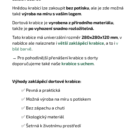
Hnědou krabici lze zakoupit
bez potisku
, ale je zde možná
také
výroba na míru s vaším logem
.
Dortová krabice je
vyrobena z přírodního materiálu
,
takže je
po vyhození snadno rozložitelná.
Tato krabice má univerzální rozměr
280x280x120 mm
, v
nabídce ale naleznete i
větší zaklápěcí krabice
, a to i
v
bílé barvě
.
→ Pro pohodlnější přenášení krabice s dorty
doporučujeme také naše
krabice s uchem
.
Výhody zaklápěcí dortové krabice:
✅ Pevná a praktická
✅ Možná výroba na míru s potiskem
✅ Bez zápachu a chuti
✅ Ekologický materiál
✅ Šetrná k životnímu prostředí