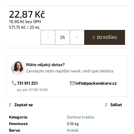
č
u
22,87 Kč
j
e
18,90 Kč bez DPH
Měrná
m
571,75 Kč / 25 ks
cena:
e
DO KOŠÍKU
KAPSA
NA
PŘÍBOR
Máte nějaký dotaz?
S
Zavolejte nebo napište Ivaně, naší specialistce
UBROUSKEM
ČERNÁ
731 911 251
info@packandcare.cz
3,86
po-pá: 07:00-15:00
Kč
Zeptat se
Sdílet
Kategorie
:
Dortové krabice
Hmotnost
:
0.16 kg
Barva
:
Hnědá