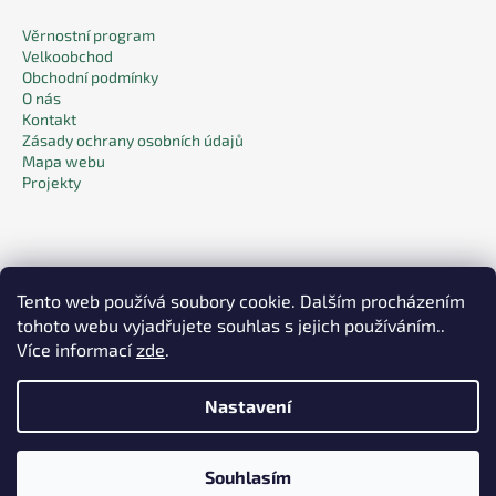
Věrnostní program
Velkoobchod
Obchodní podmínky
O nás
Kontakt
Zásady ochrany osobních údajů
Mapa webu
Projekty
Tento web používá soubory cookie. Dalším procházením
tohoto webu vyjadřujete souhlas s jejich používáním..
Facebook
Více informací
zde
.
Nastavení
Vytvořil Shoptet
Souhlasím
Copyright 2026
Pack & Care
. Všechna práva vyhrazena.