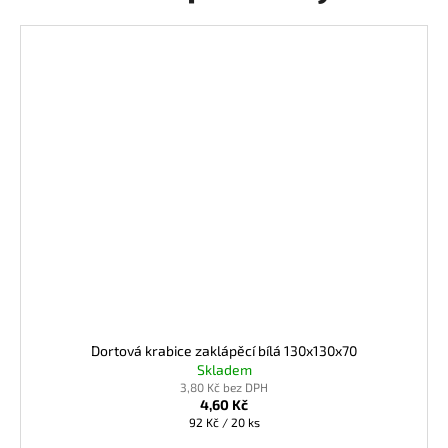
Dortová krabice zaklápěcí bílá 130x130x70
Skladem
3,80 Kč bez DPH
4,60 Kč
Měrná
92 Kč / 20 ks
cena: