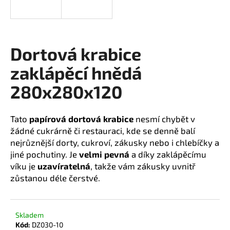
a
j
í
Dortová krabice
t
?
zaklápěcí hnědá
280x280x120
Tato
papírová dortová krabice
nesmí chybět v
HLEDAT
žádné cukrárně či restauraci, kde se denně balí
nejrůznější dorty, cukroví, zákusky nebo i chlebíčky a
jiné pochutiny.
Je
velmi pevná
a díky zaklápěcímu
D
víku je
uzavíratelná
, takže vám zákusky uvnitř
o
zůstanou déle čerstvé.
p
o
r
Skladem
u
Kód:
DZ030-10