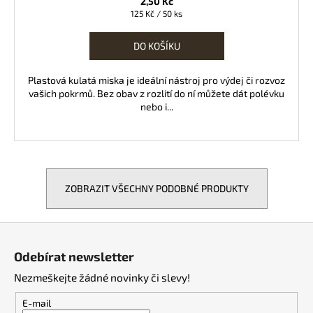
2,50 Kč
Měrná
125 Kč / 50 ks
cena:
DO KOŠÍKU
Plastová kulatá miska je ideální nástroj pro výdej či rozvoz
vašich pokrmů. Bez obav z rozlití do ní můžete dát polévku
nebo i...
ZOBRAZIT VŠECHNY PODOBNÉ PRODUKTY
Z
á
Odebírat newsletter
p
Nezmeškejte žádné novinky či slevy!
a
t
E-mail