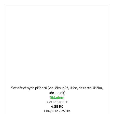
Set dřevěných příborů (vidlička, nůž, lžíce, dezertní lžička,
ubrousek)
Skladem
3,79 Kč bez DPH
4,59 Kč
Měrná
1 147,50 Kč / 250 ks