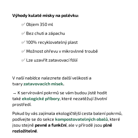
Výhody kulaté misky na polévku:
✅ Objem 350 ml
✅ Bez chuti a zápachu
✅ 100% recyklovatelný plast
✅ Možnost ohřevu v mikrovlnné troubě
✅ Lze uzavřít zatavovací fólií
V naší nabídce naleznete další velikosti a
tvary
zatavovacích misek
.
→ K servírování pokrmů se vám budou jistě hodit
také
ekologické příbory
, které nezatěžují životní
prostředí.
Pokud by vás zajímala ekologičtější cesta balení pokrmů,
podívejte se do sekce
kompostovatelných obalů
, které
jsou stejně
pevné a funkční
, ale v přírodě jsou
plně
rozložitelné
.