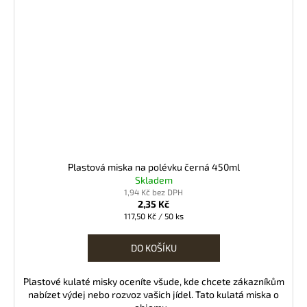
Plastová miska na polévku černá 450ml
Skladem
1,94 Kč bez DPH
2,35 Kč
Měrná
117,50 Kč / 50 ks
cena:
DO KOŠÍKU
Plastové kulaté misky oceníte všude, kde chcete zákazníkům
nabízet výdej nebo rozvoz vašich jídel. Tato kulatá miska o