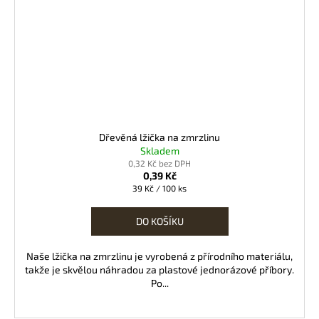
Dřevěná lžička na zmrzlinu
Skladem
0,32 Kč bez DPH
0,39 Kč
Měrná
39 Kč / 100 ks
cena:
DO KOŠÍKU
Naše lžička na zmrzlinu je vyrobená z přírodního materiálu,
takže je skvělou náhradou za plastové jednorázové příbory.
Po...