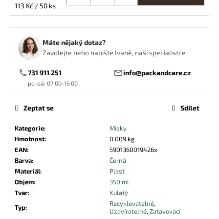
č
Měrná
113 Kč / 50 ks
u
cena:
j
e
Máte nějaký dotaz?
m
Zavolejte nebo napište Ivaně, naší specialistce
e
731 911 251
info@packandcare.cz
po-pá: 07:00-15:00
PAPÍROVÁ
KAPSA
NA
Zeptat se
Sdílet
PÁREK
V
ROHLÍKU
Kategorie
:
Misky
HNĚDÁ
Hmotnost
:
0.009 kg
0,47
EAN
:
5901360019426x
Kč
Barva
:
Černá
Materiál
:
Plast
Objem
:
350 ml
Tvar
:
Kulatý
Recyklovatelné
,
Typ
:
Uzavíratelné
,
Zatavovací