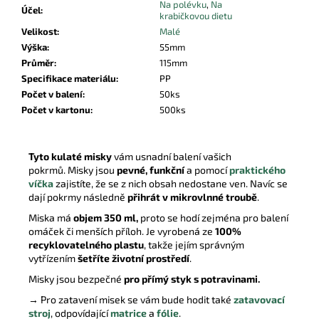
Na polévku
,
Na
Účel
:
krabičkovou dietu
Velikost
:
Malé
Výška
:
55mm
Průměr
:
115mm
Specifikace materiálu
:
PP
Počet v balení
:
50ks
Počet v kartonu
:
500ks
Tyto kulaté misky
vám usnadní balení vašich
pokrmů.
Misky jsou
pevné, funkční
a pomocí
praktického
víčka
zajistíte, že se z nich obsah nedostane ven. Navíc se
dají pokrmy následně
přihrát v mikrovlnné troubě
.
Miska má
objem 350 ml,
proto se hodí zejména pro balení
omáček či menších příloh. Je vyrobená ze
100%
recyklovatelného plastu
, takže jejím správným
vytřízením
šetříte životní prostředí
.
Misky jsou bezpečné
pro přímý styk s potravinami.
→ Pro zatavení misek se vám bude hodit také
zatavovací
stroj
, odpovídající
matrice
a
fólie
.