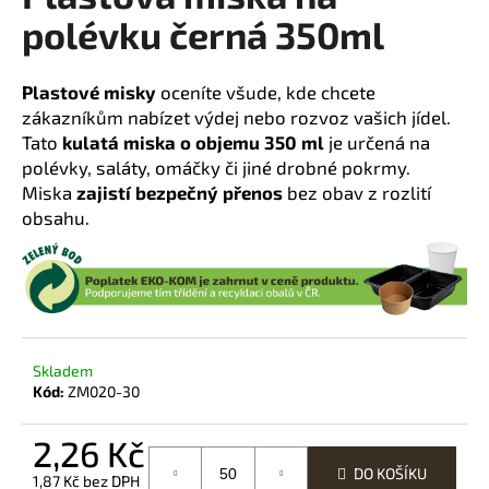
polévku černá 350ml
a
j
í
Plastové misky
oceníte všude, kde chcete
t
zákazníkům nabízet výdej nebo rozvoz vašich jídel.
?
Tato
kulatá miska o objemu 350 ml
je určená na
polévky, saláty, omáčky či jiné drobné pokrmy.
Miska
zajistí bezpečný přenos
bez obav z rozlití
obsahu.
HLEDAT
D
Skladem
o
Kód:
ZM020-30
p
o
2,26 Kč
r
u
DO KOŠÍKU
1,87 Kč bez DPH