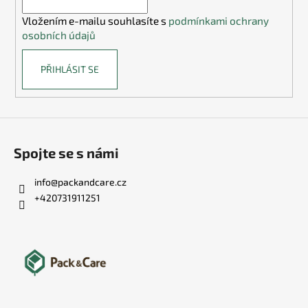
í
Vložením e-mailu souhlasíte s
podmínkami ochrany
osobních údajů
PŘIHLÁSIT SE
Spojte se s námi
info
@
packandcare.cz
+420731911251