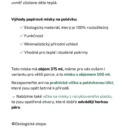
uvnitř zůstane déle teplá.
Výhody papírové misky na polévku:
✅ Ekologický materiál, který je 100% rozložitelný
✅ Funkčnost
✅ Minimalistický přírodní vzhled
✅ Vhodná pro teplé i studené pokrmy
Tato miska má
objem 375 ml,
máme pro vás ovšem i
variantu pro větší porce, a to
misku s objemem 500 ml
.
Nezapomeňte ani na
praktické víčko
a
polévkovou lžíci
,
které jsou opět šetrné k přírodě.
→ Nabízíme také
víčka na misky z recyklovaného plastu
,
ta jsou opatřená otvory, které dobře
odvádějí horkou
páru
.
♻️
Ekologická stopa: