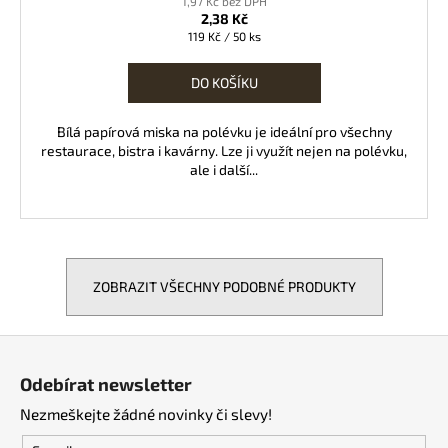
1,97 Kč bez DPH
2,38 Kč
Měrná
119 Kč / 50 ks
cena:
DO KOŠÍKU
Bílá papírová miska na polévku je ideální pro všechny
restaurace, bistra i kavárny. Lze ji využít nejen na polévku,
ale i další...
ZOBRAZIT VŠECHNY PODOBNÉ PRODUKTY
Z
á
Odebírat newsletter
p
Nezmeškejte žádné novinky či slevy!
a