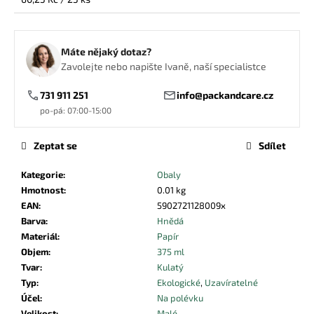
č
cena:
u
j
e
Máte nějaký dotaz?
m
Zavolejte nebo napište Ivaně, naší specialistce
e
731 911 251
info@packandcare.cz
po-pá: 07:00-15:00
UBROUSEK
24X24
2VRSTVÝ
Zeptat se
Sdílet
¼
ČERNÝ
Kategorie
:
Obaly
0,39
Hmotnost
:
0.01 kg
Kč
EAN
:
5902721128009x
Barva
:
Hnědá
Materiál
:
Papír
Objem
:
375 ml
Tvar
:
Kulatý
Typ
:
Ekologické
,
Uzavíratelné
Účel
:
Na polévku
Velikost
:
Malé