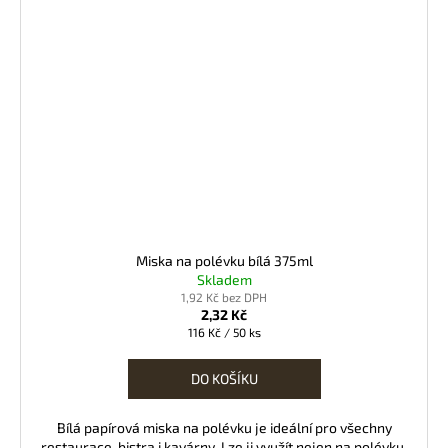
Miska na polévku bílá 375ml
Skladem
1,92 Kč bez DPH
2,32 Kč
Měrná
116 Kč / 50 ks
cena:
DO KOŠÍKU
Bílá papírová miska na polévku je ideální pro všechny
restaurace, bistra i kavárny. Lze ji využít nejen na polévku,