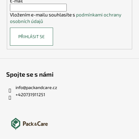
t
E-mail
í
Vložením e-mailu souhlasíte s
podmínkami ochrany
osobních údajů
PŘIHLÁSIT SE
Spojte se s námi
info
@
packandcare.cz
+420731911251