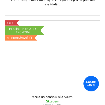
ale i další...
AKCE
PLATÍME POPLATEK
EKO-KOM
NEJPRODÁVANĚJŠÍ
2,65 KČ
–10 %
Miska na polévku bílá 500ml
Skladem