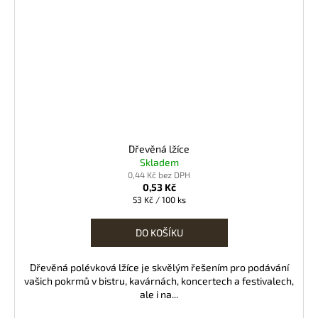
Dřevěná lžíce
Skladem
0,44 Kč bez DPH
0,53 Kč
Měrná
53 Kč / 100 ks
cena:
DO KOŠÍKU
Dřevěná polévková lžíce je skvělým řešením pro podávání
vašich pokrmů v bistru, kavárnách, koncertech a festivalech,
ale i na...