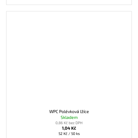
WPC Polévková lžíce
Skladem
0,86 Kč bez DPH
1,04 Kč
Měrná
52 Kč / 50 ks