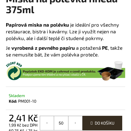
375ml
a
j
í
Papírová miska na polévku
je ideální pro všechny
t
restaurace, bistra i kavárny. Lze ji využít nejen na
?
polévku, ale i další teplé či studené pokrmy.
Je
vyrobená z pevného papíru
a potažená
PE
, takže
se nemusíte bát, že vám polévka proteče.
HLEDAT
D
Skladem
o
Kód:
PM001-10
p
o
2,41 Kč
r
DO KOŠÍKU
1,99 Kč bez DPH
u
Měrná
60,25 Kč / 25 ks