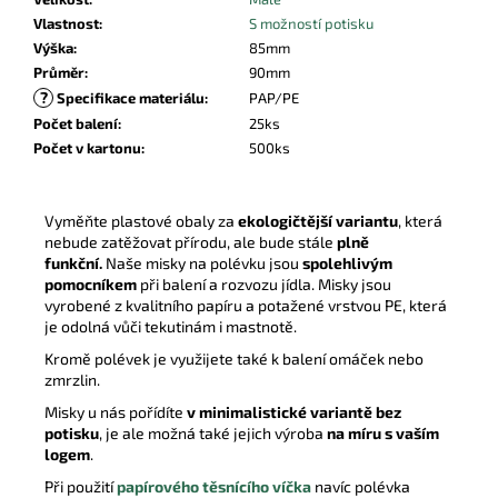
Vlastnost
:
S možností potisku
Výška
:
85mm
Průměr
:
90mm
?
Specifikace materiálu
:
PAP/PE
Počet balení
:
25ks
Počet v kartonu
:
500ks
Vyměňte plastové obaly za
ekologičtější variantu
, která
nebude zatěžovat přírodu, ale bude stále
plně
funkční.
Naše misky na polévku jsou
spolehlivým
pomocníkem
při balení a rozvozu jídla. Misky jsou
vyrobené z kvalitního papíru a potažené vrstvou PE, která
je odolná vůči tekutinám i mastnotě.
Kromě polévek je využijete také k balení omáček nebo
zmrzlin.
Misky u nás pořídíte
v minimalistické variantě bez
potisku
, je ale možná také jejich výroba
na míru s vaším
logem
.
Při použití
papírového těsnícího víčka
navíc polévka