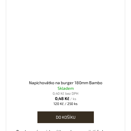
Napichovátko na burger 180mm Bambo
Skladem
0,40 Kč bez DPH
0,48 Kč
/ ks
Měrná
120 Kč / 250 ks
cena:
DO KOŠÍKU