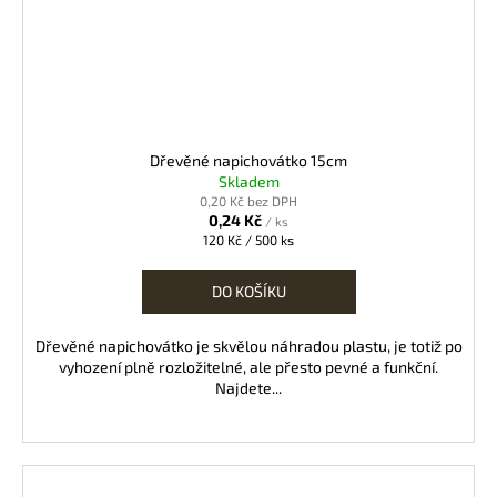
Dřevěné napichovátko 15cm
Skladem
0,20 Kč bez DPH
0,24 Kč
/ ks
Měrná
120 Kč / 500 ks
cena:
DO KOŠÍKU
Dřevěné napichovátko je skvělou náhradou plastu, je totiž po
vyhození plně rozložitelné, ale přesto pevné a funkční.
Najdete...