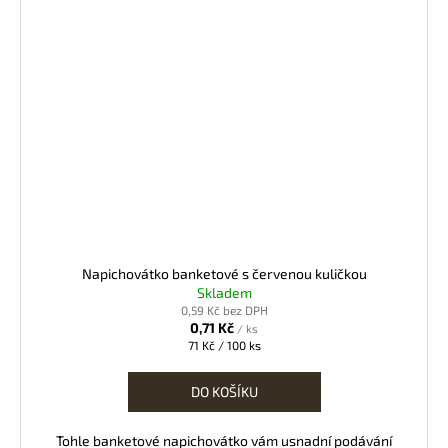
Napichovátko banketové s červenou kuličkou
Skladem
0,59 Kč bez DPH
0,71 Kč
/ ks
Měrná
71 Kč / 100 ks
cena:
DO KOŠÍKU
Tohle banketové napichovátko vám usnadní podávání