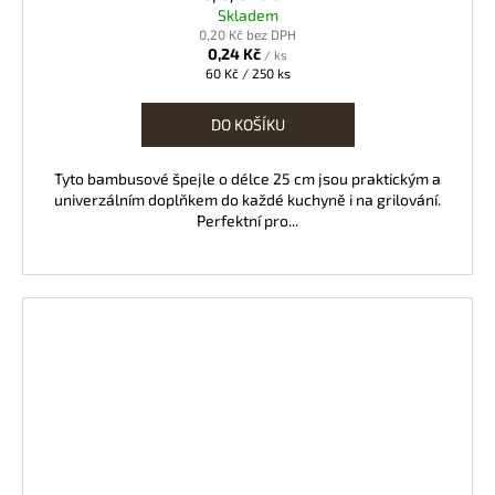
Skladem
0,20 Kč bez DPH
0,24 Kč
/ ks
Měrná
60 Kč / 250 ks
cena:
DO KOŠÍKU
Tyto bambusové špejle o délce 25 cm jsou praktickým a
univerzálním doplňkem do každé kuchyně i na grilování.
Perfektní pro...