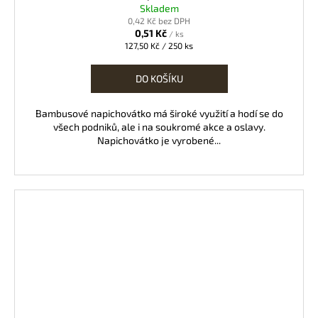
Skladem
0,42 Kč bez DPH
0,51 Kč
/ ks
Měrná
127,50 Kč / 250 ks
cena:
DO KOŠÍKU
Bambusové napichovátko má široké využití a hodí se do
všech podniků, ale i na soukromé akce a oslavy.
Napichovátko je vyrobené...