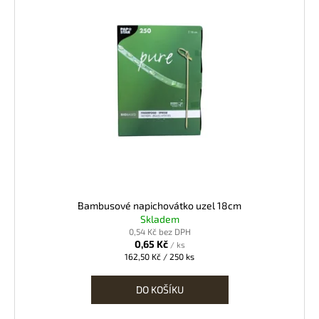
Bambusové napichovátko uzel 18cm
Skladem
0,54 Kč bez DPH
0,65 Kč
/ ks
Měrná
162,50 Kč / 250 ks
cena:
DO KOŠÍKU