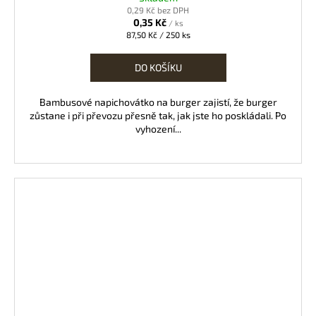
0,29 Kč bez DPH
0,35 Kč
/ ks
Měrná
87,50 Kč / 250 ks
cena:
DO KOŠÍKU
Bambusové napichovátko na burger zajistí, že burger
zůstane i při převozu přesně tak, jak jste ho poskládali. Po
vyhození...