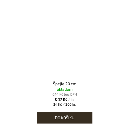
Špejle 20 cm
Skladem
0,14 Kč bez DPH
0,17 Kč
/ ks
Měrná
34 Kč / 200 ks
cena:
DO KOŠÍKU