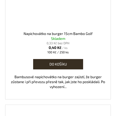
Napichovátko na burger 15cm Bambo Golf
Skladem
0,33 Kč bez DPH
0,40 Kč
/ ks
Měrná
100 Kč / 250 ks
cena:
DO KOŠÍKU
Bambusové napichovátko na burger zajistí, že burger
zůstane i při převozu přesně tak, jak jste ho poskládali. Po
vyhození...