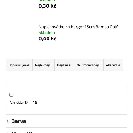
0,30 Kč
a
j
í
Napichovátko na burger 15cm Bambo Golf
t
Skladem
?
0,40 Kč
Ř
a
Doporučujeme
Nejlevnější
Nejdražší
Nejprodávanější
Abecedně
HLEDAT
z
e
n
D
í
o
Na skladě
16
p
p
r
o
o
Barva
r
d
u