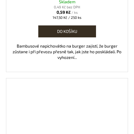
Skladem
0,49 Kč bez DPH
0,59 Kč
/ ks
Měrná
147,50 Kč / 250 ks
cena:
DO KOŠÍKU
Bambusové napichovátko na burger zajistí, že burger
zůstane i při převozu přesně tak, jak jste ho poskládali. Po
vyhození...