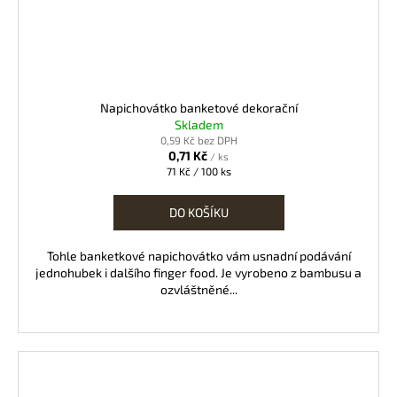
Napichovátko banketové dekorační
Skladem
0,59 Kč bez DPH
0,71 Kč
/ ks
Měrná
71 Kč / 100 ks
cena:
DO KOŠÍKU
Tohle banketkové napichovátko vám usnadní podávání
jednohubek i dalšího finger food. Je vyrobeno z bambusu a
ozvláštněné...