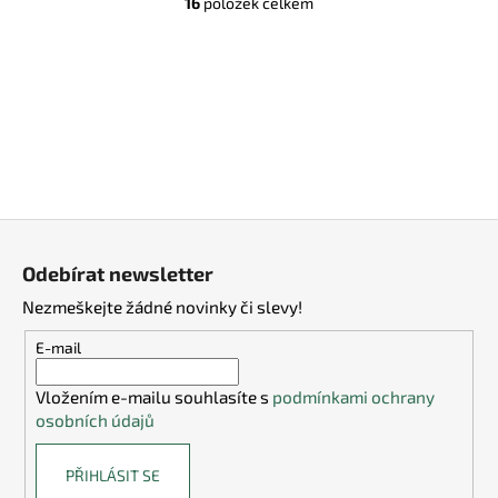
16
položek celkem
O
v
l
á
d
a
c
í
p
Z
r
v
á
Odebírat newsletter
k
p
y
Nezmeškejte žádné novinky či slevy!
a
v
t
E-mail
ý
í
p
Vložením e-mailu souhlasíte s
podmínkami ochrany
i
osobních údajů
s
u
PŘIHLÁSIT SE