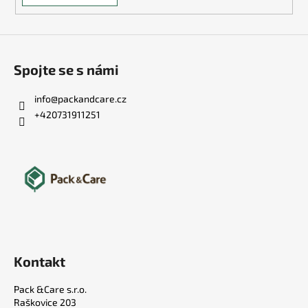
Spojte se s námi
info
@
packandcare.cz
+420731911251
Kontakt
Pack &Care s.r.o.
Raškovice 203