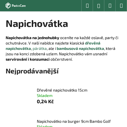
K
Přejít
Hledat
Nákup
M
Přihlášení
na
o
obsah
Zpět
Zpět
košík
š
Napichovátka
í
C
k
o
Napichovátka na jednohubky
oceníte na každé oslavě, party či
ochutnávce. V naší nabídce najdete klasická
dřevěná
p
napichovátka
,
párátka
, ale i
bambusová napichovátka
, která
o
jsou na konci zdobená uzlem. Napichovátko vám usnadní
t
servírování i konzumaci
občerstvení.
ř
Nejprodávanější
e
b
u
Dřevěné napichovátko 15cm
Skladem
j
0,24 Kč
e
t
e
Napichovátko na burger 9cm Bambo Golf
n
Skladem