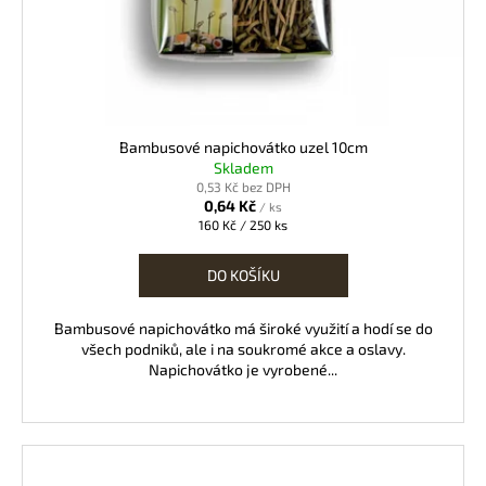
o
d
u
k
t
ů
Bambusové napichovátko uzel 10cm
Skladem
0,53 Kč bez DPH
0,64 Kč
/ ks
Měrná
160 Kč / 250 ks
cena:
DO KOŠÍKU
Bambusové napichovátko má široké využití a hodí se do
všech podniků, ale i na soukromé akce a oslavy.
Napichovátko je vyrobené...