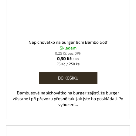
Napichovátko na burger 9cm Bambo Golf
Skladem
0,25 Kč bez DPH
0,30 Kč
/ ks
Měrná
75 Kč / 250 ks
cena:
DO KOŠÍKU
Bambusové napichovátko na burger zajistí, že burger
zůstane i při převozu přesně tak, jak jste ho poskládali. Po
vyhození...