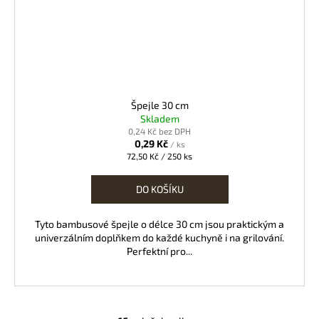
Špejle 30 cm
Skladem
0,24 Kč bez DPH
0,29 Kč
/ ks
Měrná
72,50 Kč / 250 ks
cena:
DO KOŠÍKU
Tyto bambusové špejle o délce 30 cm jsou praktickým a
univerzálním doplňkem do každé kuchyně i na grilování.
Perfektní pro...