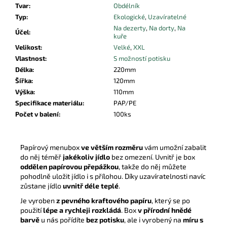
Tvar
:
Obdélník
Typ
:
Ekologické
,
Uzavíratelné
Na dezerty
,
Na dorty
,
Na
Účel
:
kuře
Velikost
:
Velké
,
XXL
Vlastnost
:
S možností potisku
Délka
:
220mm
Šířka
:
120mm
Výška
:
110mm
Specifikace materiálu
:
PAP/PE
Počet v balení
:
100ks
Papírový menubox
ve větším rozměru
vám umožní zabalit
do něj téměř
jakékoliv jídlo
bez omezení. Uvnitř je box
oddělen papírovou přepážkou
, takže do něj můžete
pohodlně uložit jídlo i s přílohou. Díky uzavíratelnosti navíc
zůstane jídlo
uvnitř déle teplé
.
Je vyroben
z pevného kraftového papíru
, který se po
použití
lépe a rychleji rozkládá
. Box
v přírodní hnědé
barvě
u nás pořídíte
bez potisku
, ale i vyrobený na
míru s