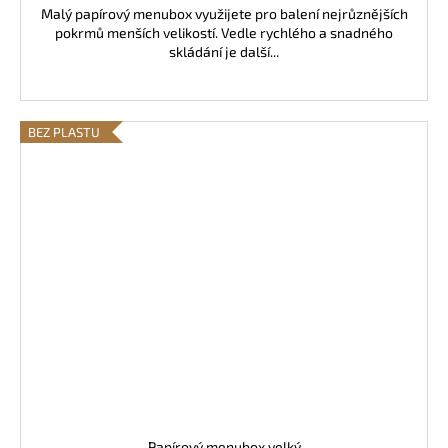
Malý papírový menubox využijete pro balení nejrůznějších
pokrmů menších velikostí. Vedle rychlého a snadného
skládání je další...
BEZ PLASTU
Papírový menubox velký