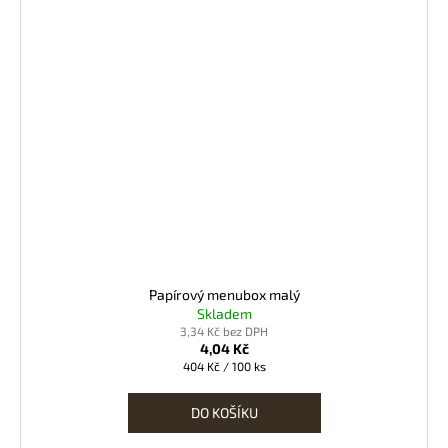
Papírový menubox malý
Skladem
3,34 Kč bez DPH
4,04 Kč
Měrná
404 Kč / 100 ks
cena:
DO KOŠÍKU