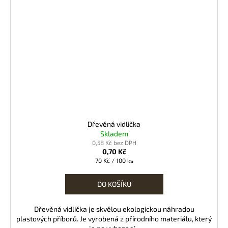
Dřevěná vidlička
Skladem
0,58 Kč bez DPH
0,70 Kč
Měrná
70 Kč / 100 ks
cena:
DO KOŠÍKU
Dřevěná vidlička je skvělou ekologickou náhradou
plastových příborů. Je vyrobená z přírodního materiálu, který