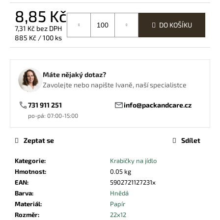
č
8,85 Kč
u
j
DO KOŠÍKU
7,31 Kč bez DPH
e
Měrná
885 Kč / 100 ks
m
cena:
e
Máte nějaký dotaz?
Zavolejte nebo napište Ivaně, naší specialistce
DŘEVĚNÉ
MÍCHATKO
14CM
731 911 251
info@packandcare.cz
0,11
po-pá: 07:00-15:00
Kč
Zeptat se
Sdílet
Kategorie
:
Krabičky na jídlo
Hmotnost
:
0.05 kg
EAN
:
5902721127231x
Barva
:
Hnědá
Materiál
:
Papír
Rozměr
:
22x12