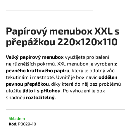
a
j
í
Papírový menubox XXL s
t
?
přepážkou 220x120x110
Velký papírový menubox
využijete pro balení
nejrůznějších pokrmů. XXL menubox je vyroben
z
HLEDAT
pevného kraftového papíru
, který je odolný vůči
tekutinám i mastnotě. Uvnitř je box navíc
oddělen
pevnou přepážkou
, díky které do něj bez problémů
uložíte
jídlo i s přílohou
. Po vyhození je box
D
snadněji
rozložitelný
.
o
p
o
Skladem
r
Kód:
PB029-10
u