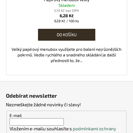
Skladem
5,19 Kč bez DPH
6,28 Kč
Měrná
628 Kč / 100 ks
cena:
DO KOŠÍKU
Velký papírový menubox využijete pro balení nejrůznějších
pokrmů. Vedle rychlého a snadného skládání je další
předností to, že...
Z
á
Odebírat newsletter
p
Nezmeškejte žádné novinky či slevy!
a
t
E-mail
í
Vložením e-mailu souhlasíte s
podmínkami ochrany