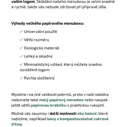
vaším logem
. Skládání našeho menuboxu je velmi snadné
a rychlé, takže vás nebude zdržovat při přípravě jídla.
Výhody velkého papírového menuboxu:
✅ Univerzální použití
✅ Větší rozměry
✅ Ekologický materiál
✅ Lehký a skladný
✅ Minimalistický vzhled, který můžete snadno
ozvláštnit logem
✅ Rychle složitelný
Myslíme i na jiné velikosti pokrmů, proto v naší nabídce
naleznete také
malý papírový menubox
nebo naopak
ještě větší
papírovou krabičku
s praktickou rukojetí.
Možná vás zaujmou i
další možnosti
eko balení
,
které
nabízíme, například
boxy z kompostovatelné cukrové
třtiny
.