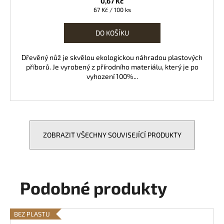
0,67 Kč
Měrná
67 Kč / 100 ks
cena:
DO KOŠÍKU
Dřevěný nůž je skvělou ekologickou náhradou plastových
příborů. Je vyrobený z přírodního materiálu, který je po
vyhození 100%...
ZOBRAZIT VŠECHNY SOUVISEJÍCÍ PRODUKTY
Podobné produkty
BEZ PLASTU