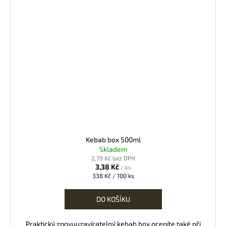
Kebab box 500ml
Skladem
2,79 Kč bez DPH
3,38 Kč
/ ks
Měrná
338 Kč / 100 ks
cena:
DO KOŠÍKU
Praktický znovuuzavíratelný kebab box oceníte také při