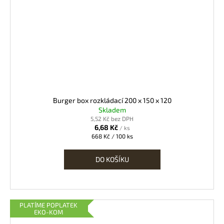
Burger box rozkládací 200 x 150 x 120
Skladem
5,52 Kč bez DPH
6,68 Kč
/ ks
Měrná
668 Kč / 100 ks
cena:
DO KOŠÍKU
PLATÍME POPLATEK
EKO-KOM