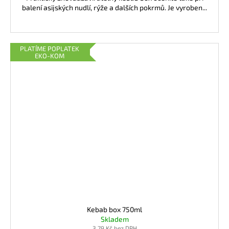
balení asijských nudlí, rýže a dalších pokrmů. Je vyroben...
PLATÍME POPLATEK
EKO-KOM
Kebab box 750ml
Skladem
3,79 Kč bez DPH