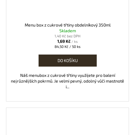
Menu box z cukrové třtiny obdelníkový 350ml
Skladem
1,40 Kč bez DPH
1,69 Kč
/ ks
Měrná
84,50 Kč / 50 ks
cena:
DO KOŠÍKU
Náš menubox z cukrové třtiny využijete pro balení
nejrůznějších pokrmů. Je velmi pevný, odolný vůči mastnotě
i...