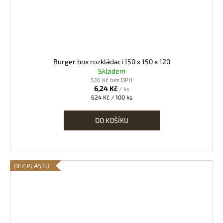
Burger box rozkládací 150 x 150 x 120
Skladem
5,16 Kč bez DPH
6,24 Kč
/ ks
Měrná
624 Kč / 100 ks
cena:
DO KOŠÍKU
BEZ PLASTU