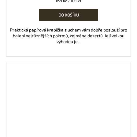
Měrná
859 Kč / 100 ks
cena:
DO KOŠÍKU
Praktická papírová krabička s uchem vám dobře poslouží pro
balení nejrůznějších pokrmů, zejména dezertů. Její velkou
výhodou je...