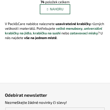
r
74
položek celkem
v
á
NAHORU
l
n
k
á
o
d
V Pack&Care nabídce naleznete
v
uzavíratelné krabičky
různých
a
velikostí i materiálů. Potřebujete
á
velké menuboxy
,
univerzální
c
krabičky na jídlo
,
krabičku na sushi
n
nebo
zatavovací misky
? U
í
nás najdete
vše na jednom místě
í
.
p
r
v
k
y
v
ý
p
Z
i
s
á
Odebírat newsletter
u
p
Nezmeškejte žádné novinky či slevy!
a