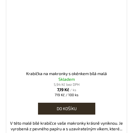
Krabička na makronky s okénkem bílá malá
Skladem
5,94 Kč bez DPH
7,19 Kč
/ ks
Měrná
719 Kč / 100 ks
cena:
DO KOŠÍKU
V této malé bílé krabičce vaše makronky krásně vyniknou. Je
vyrobená z pevného papíru a s uzavíratelným víkem, které...