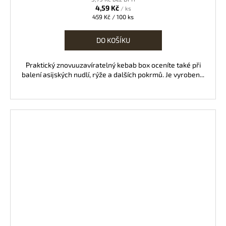
4,59 Kč
/ ks
Měrná
459 Kč / 100 ks
cena:
DO KOŠÍKU
Praktický znovuuzavíratelný kebab box oceníte také při
balení asijských nudlí, rýže a dalších pokrmů. Je vyroben...