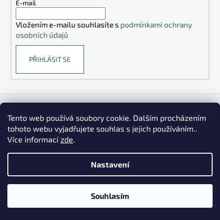
t
E-mail
í
Vložením e-mailu souhlasíte s
podmínkami ochrany
osobních údajů
PŘIHLÁSIT SE
Spojte se s námi
Tento web používá soubory cookie. Dalším procházením
tohoto webu vyjadřujete souhlas s jejich používáním..
Více informací
zde
.
info
@
packandcare.cz
+420731911251
Nastavení
Souhlasím