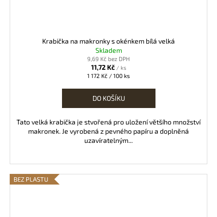
Krabička na makronky s okénkem bílá velká
Skladem
9,69 Kč bez DPH
11,72 Kč
/ ks
Měrná
1 172 Kč / 100 ks
cena:
DO KOŠÍKU
Tato velká krabička je stvořená pro uložení většího množství
makronek. Je vyrobená z pevného papíru a doplněná
uzavíratelným...
BEZ PLASTU