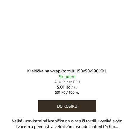
Krabička na wrap/tortillu 150x50x190 XXL
Skladem
4,14 Kč bez DPH
5,01 Kč
/ ks
Měrná
501 Kč / 100 ks
cena:
DO KOŠÍKU
Velká uzavíratelná krabička na wrap či tortillu vyniká svým
tvarem a pevností a velmi vám usnadní balení těchto...