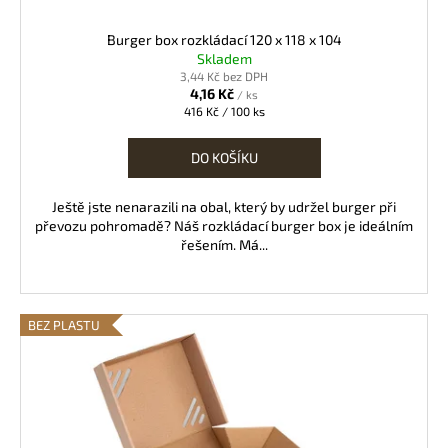
t
ů
Burger box rozkládací 120 x 118 x 104
Skladem
3,44 Kč bez DPH
4,16 Kč
/ ks
Měrná
416 Kč / 100 ks
cena:
DO KOŠÍKU
Ještě jste nenarazili na obal, který by udržel burger při
převozu pohromadě? Náš rozkládací burger box je ideálním
řešením. Má...
BEZ PLASTU