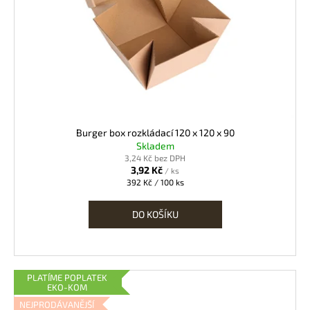
Burger box rozkládací 120 x 120 x 90
Skladem
3,24 Kč bez DPH
3,92 Kč
/ ks
Měrná
392 Kč / 100 ks
cena:
DO KOŠÍKU
PLATÍME POPLATEK
EKO-KOM
NEJPRODÁVANĚJŠÍ