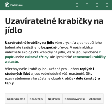
K
Přejít
Hledat
Nákup
M
Přihlášení
na
o
obsah
Zpět
Zpět
košík
š
Uzavíratelné krabičky na
í
C
jídlo
k
o
p
Uzavíratelné krabičky na jídlo
vám urychlí a zjednoduší jeho
o
balení, ale i zajistí jeho
bezpečný
převoz. V naší nabídce
naleznete ekologické krabičky na jídlo, které jsou vyrobené
z
t
papíru
nebo
cukrové třtiny
, ale i praktické
zatavovací krabičky
ř
z plastu
.
e
Všechny naše krabičky jsou určené pro uložení
teplých i
b
studených jídel
a jsou velmi odolné vůči mastnotě. Díky
u
uzavíratelnému víku zůstane obsah krabiček
déle čerstvý a
teplý
.
j
e
Ř
t
a
Doporučujeme
Nejlevnější
Nejdražší
Nejprodávanější
Abecedně
e
z
n