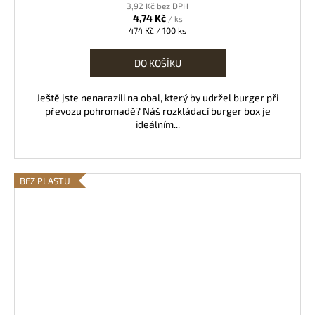
3,92 Kč bez DPH
4,74 Kč
/ ks
Měrná
474 Kč / 100 ks
cena:
DO KOŠÍKU
Ještě jste nenarazili na obal, který by udržel burger při
převozu pohromadě? Náš rozkládací burger box je
ideálním...
BEZ PLASTU