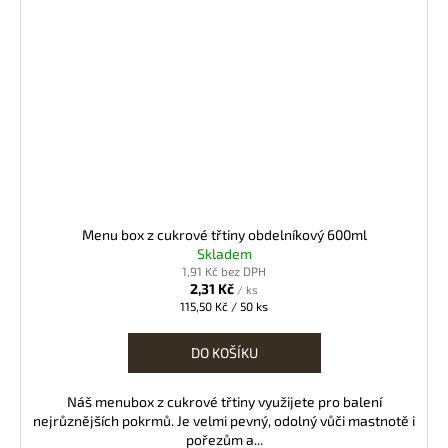
Menu box z cukrové třtiny obdelníkový 600ml
Skladem
1,91 Kč bez DPH
2,31 Kč
/ ks
Měrná
115,50 Kč / 50 ks
cena:
DO KOŠÍKU
Náš menubox z cukrové třtiny využijete pro balení
nejrůznějších pokrmů. Je velmi pevný, odolný vůči mastnotě i
pořezům a...