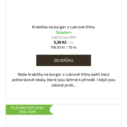
Krabička na burger z cukrové třtiny
Skladem
2,80 Kč bez DPH
3,39 Kč
/ ks
Měrná
169,50 Kč / 50 ks
cena:
DO KOŠÍKU
Naše krabičky na burger z cukrové třtiny patří mezi
jednorázové obaly, které jsou šetrné k přírodě. I když jsou
odolné proti...
PLATÍME POPLATEK
EKO-KOM