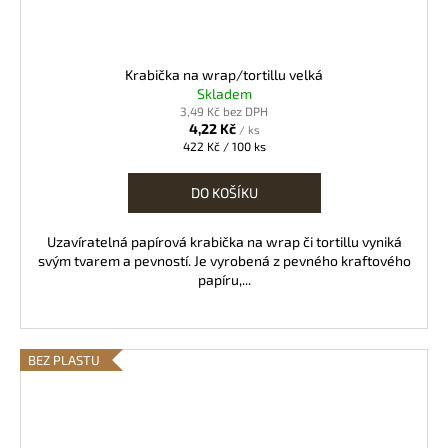
Krabička na wrap/tortillu velká
Skladem
3,49 Kč bez DPH
4,22 Kč
/ ks
Měrná
422 Kč / 100 ks
cena:
DO KOŠÍKU
Uzavíratelná papírová krabička na wrap či tortillu vyniká
svým tvarem a pevností. Je vyrobená z pevného kraftového
papíru,...
BEZ PLASTU