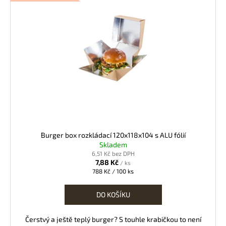
Burger box rozkládací 120x118x104 s ALU fólií
Skladem
6,51 Kč bez DPH
7,88 Kč
/ ks
Měrná
788 Kč / 100 ks
cena:
DO KOŠÍKU
Čerstvý a ještě teplý burger? S touhle krabičkou to není