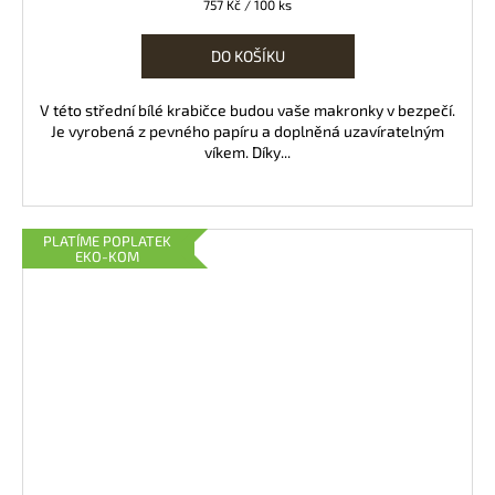
Měrná
757 Kč / 100 ks
cena:
DO KOŠÍKU
V této střední bílé krabičce budou vaše makronky v bezpečí.
Je vyrobená z pevného papíru a doplněná uzavíratelným
víkem. Díky...
PLATÍME POPLATEK
EKO-KOM