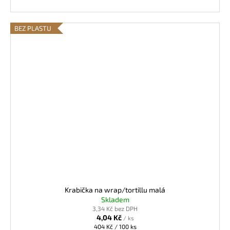
BEZ PLASTU
Krabička na wrap/tortillu malá
Skladem
3,34 Kč bez DPH
4,04 Kč
/ ks
Měrná
404 Kč / 100 ks