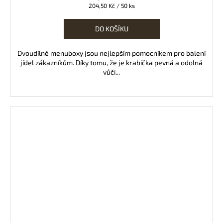
Měrná
204,50 Kč / 50 ks
cena:
DO KOŠÍKU
Dvoudílné menuboxy jsou nejlepším pomocníkem pro balení
jídel zákazníkům. Díky tomu, že je krabička pevná a odolná
vůči...