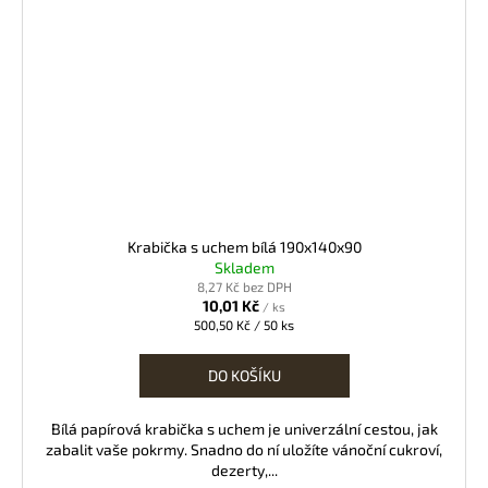
Krabička s uchem bílá 190x140x90
Skladem
8,27 Kč bez DPH
10,01 Kč
/ ks
Měrná
500,50 Kč / 50 ks
cena:
DO KOŠÍKU
Bílá papírová krabička s uchem je univerzální cestou, jak
zabalit vaše pokrmy. Snadno do ní uložíte vánoční cukroví,
dezerty,...