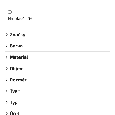
e
a
n
j
í
Na skladě
74
í
p
t
r
?
o
Značky
d
Barva
u
k
Materiál
t
HLEDAT
ů
Objem
Rozměr
D
o
Tvar
p
o
Typ
r
u
Účel