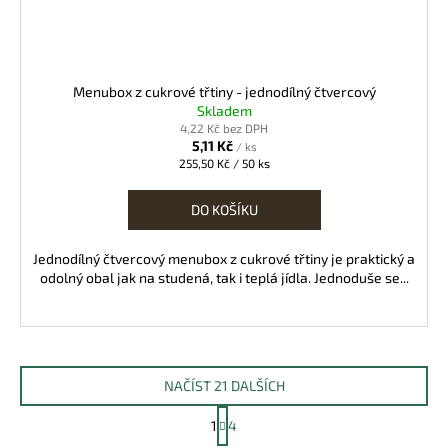
Menubox z cukrové třtiny - jednodílný čtvercový
Skladem
4,22 Kč bez DPH
5,11 Kč
/ ks
Měrná
255,50 Kč / 50 ks
cena:
DO KOŠÍKU
Jednodílný čtvercový menubox z cukrové třtiny je praktický a
odolný obal jak na studená, tak i teplá jídla. Jednoduše se...
NAČÍST 21 DALŠÍCH
S
1
4
t
O