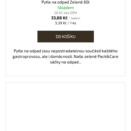
Pytle na odpad Zelené 60l
Skladem
28 Kč bez DPH
33,88 Kč
/ balení
Měrná
3,39 Kč / 1 ks
cena:
DO KOŠÍKU
Pytle na odpad jsou nepostradatelnou součástí každého
gastroprovozu, ale i domácnosti. Naše zelené Pack&Care
sáčky na odpad...