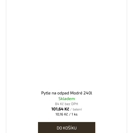
Pytle na odpad Modré 240l
Skladem
84 Kč bez DPH
101,64 Kč
/ balení
Měrná
10,16 Kč / 1 ks
cena:
DO KOŠÍKU