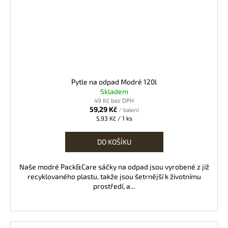
Pytle na odpad Modré 120l
Skladem
49 Kč bez DPH
59,29 Kč
/ balení
Měrná
5,93 Kč / 1 ks
cena:
DO KOŠÍKU
Naše modré Pack&Care sáčky na odpad jsou vyrobené z již
recyklovaného plastu, takže jsou šetrnější k životnímu
prostředí, a...