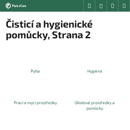
K
Přejít
Hledat
Nákup
M
Přihlášení
na
o
obsah
Zpět
Zpět
košík
š
Čisticí a hygienické
í
C
pomůcky
, Strana 2
k
o
p
o
t
ř
Pytle
Hygiena
e
b
u
j
Prací a mycí prostředky
Úklidové prostředky a
e
pomůcky
t
e
n