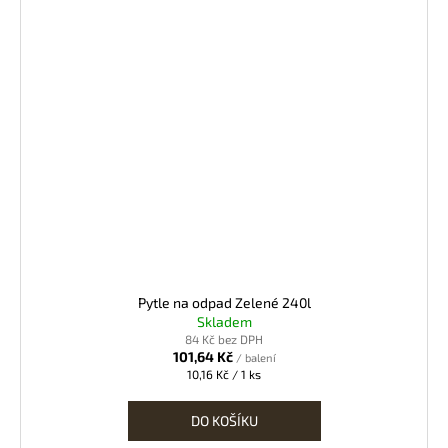
Pytle na odpad Zelené 240l
Skladem
84 Kč bez DPH
101,64 Kč
/ balení
Měrná
10,16 Kč / 1 ks
cena:
DO KOŠÍKU