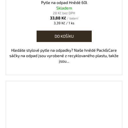
Pytle na odpad Hnědé 60l
Skladem
28 Kč bez DPH
33,88 Kč
/ balení
Měrná
3,39 Kč / 1 ks
cena:
DO KOŠÍKU
Hledáte stylové pytle na odpadky? Naše hnědé Pack&Care
sáčky na odpad jsou vyrobené z recyklovaného plastu, takže
jsou...