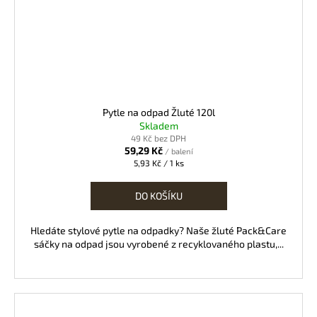
Pytle na odpad Žluté 120l
Skladem
49 Kč bez DPH
59,29 Kč
/ balení
Měrná
5,93 Kč / 1 ks
cena:
DO KOŠÍKU
Hledáte stylové pytle na odpadky? Naše žluté Pack&Care
sáčky na odpad jsou vyrobené z recyklovaného plastu,...