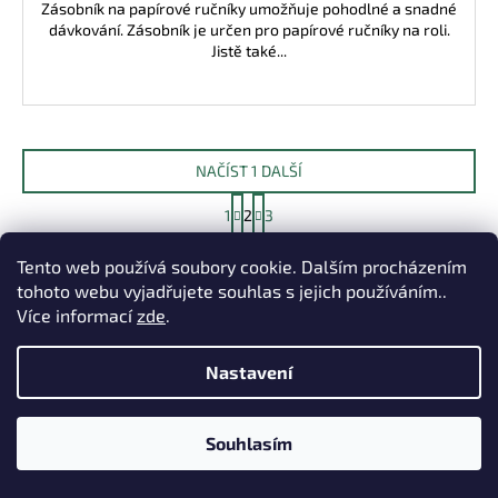
Zásobník na papírové ručníky umožňuje pohodlné a snadné
dávkování. Zásobník je určen pro papírové ručníky na roli.
Jistě také...
NAČÍST 1 DALŠÍ
S
1
2
3
t
O
r
43
položek celkem
v
á
Tento web používá soubory cookie. Dalším procházením
NAHORU
l
n
tohoto webu vyjadřujete souhlas s jejich používáním..
k
á
Více informací
zde
.
o
d
v
a
á
Nastavení
c
n
í
í
p
Souhlasím
r
v