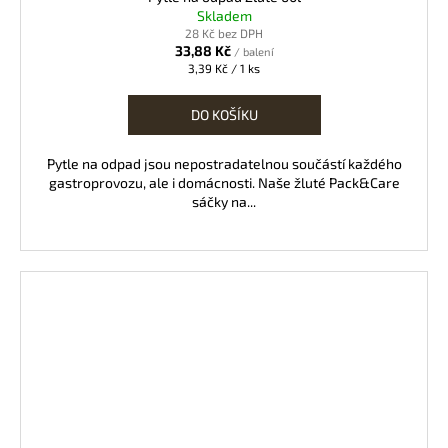
Skladem
28 Kč bez DPH
33,88 Kč
/ balení
Měrná
3,39 Kč / 1 ks
cena:
DO KOŠÍKU
Pytle na odpad jsou nepostradatelnou součástí každého
gastroprovozu, ale i domácnosti. Naše žluté Pack&Care
sáčky na...