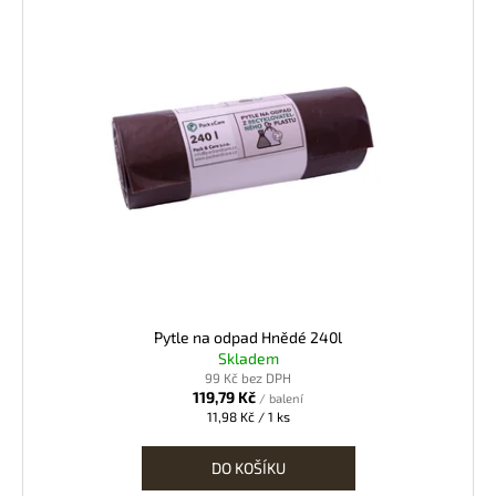
Pytle na odpad Hnědé 240l
Skladem
99 Kč bez DPH
119,79 Kč
/ balení
Měrná
11,98 Kč / 1 ks
cena:
DO KOŠÍKU