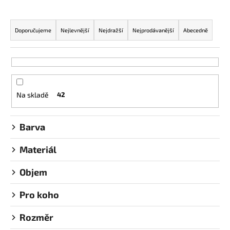
č
u
Ř
j
a
Doporučujeme
Nejlevnější
Nejdražší
Nejprodávanější
Abecedně
e
z
m
e
e
n
í
KELÍMEK
Na skladě
42
p
PRŮHLEDNÝ
PET
r
300ML
o
95MM
Barva
d
2,53
Kč
Materiál
u
k
Objem
t
ů
Pro koho
Rozměr