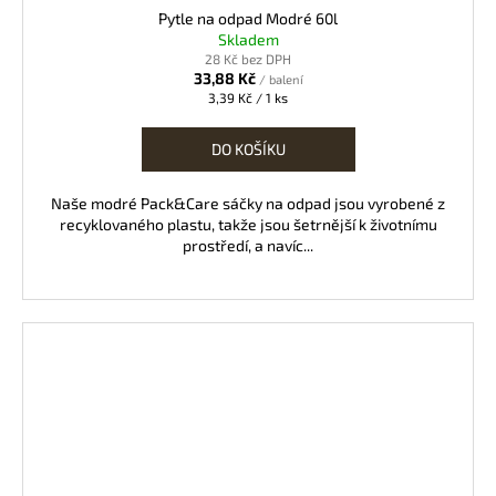
Pytle na odpad Modré 60l
Skladem
28 Kč bez DPH
33,88 Kč
/ balení
Měrná
3,39 Kč / 1 ks
cena:
DO KOŠÍKU
Naše modré Pack&Care sáčky na odpad jsou vyrobené z
recyklovaného plastu, takže jsou šetrnější k životnímu
prostředí, a navíc...