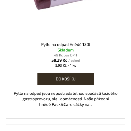
o
d
u
k
t
ů
Pytle na odpad Hnědé 120l
Skladem
49 Kč bez DPH
59,29 Kč
/ balení
Měrná
5,93 Kč / 1 ks
cena:
DO KOŠÍKU
Pytle na odpad jsou nepostradatelnou součástí každého
gastroprovozu, ale i domácnosti. Naše přírodní
hnědé Pack&Care sáčky na...