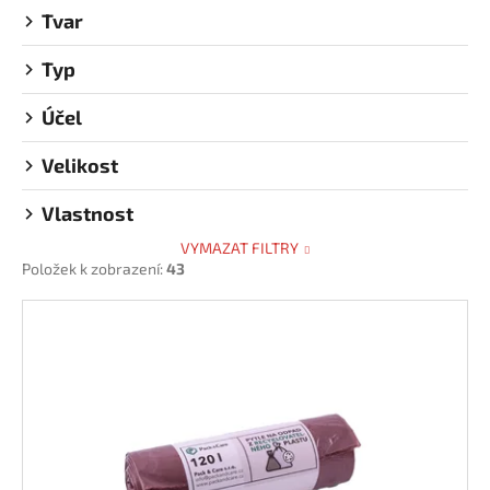
Tvar
Typ
Účel
Velikost
Vlastnost
VYMAZAT FILTRY
Položek k zobrazení:
43
V
ý
p
i
s
p
r