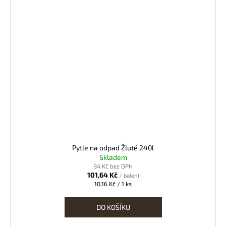
Pytle na odpad Žluté 240l
Skladem
84 Kč bez DPH
101,64 Kč
/ balení
Měrná
10,16 Kč / 1 ks
cena:
DO KOŠÍKU