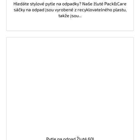
Hledáte stylové pytle na odpadky? Naše žluté Pack&Care
sáčky na odpad jsou vyrobené z recyklovatelného plastu,
takže jsou...
Pytle na odpad Žluté 60l