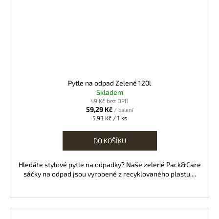
Pytle na odpad Zelené 120l
Skladem
49 Kč bez DPH
59,29 Kč
/ balení
Měrná
5,93 Kč / 1 ks
cena:
DO KOŠÍKU
Hledáte stylové pytle na odpadky? Naše zelené Pack&Care
sáčky na odpad jsou vyrobené z recyklovaného plastu,...