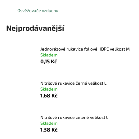
a
Osvěžovače vzduchu
j
í
Nejprodávanější
t
?
Jednorázové rukavice foliové HDPE velikost M
Skladem
0,15 Kč
HLEDAT
Nitrilové rukavice černé velikost L
Skladem
1,68 Kč
D
o
p
Nitrilové rukavice zelené velikost L
o
Skladem
r
1,38 Kč
u