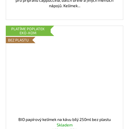
pro přípravu cappuccina, batch brew a jiných menších
nápojů. Kelímek...
PLATÍME POPLATEK
EKO-KOM
BEZ PLASTU
BIO papírový kelímek na kávu bílý 250ml bez plastu
Skladem