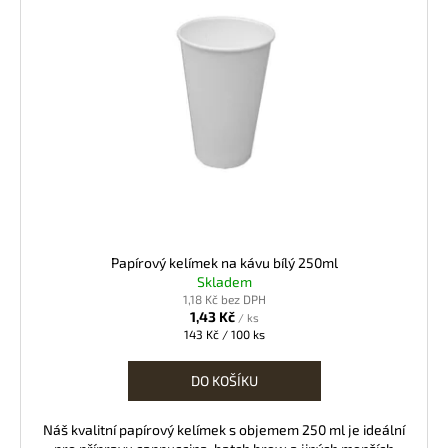
Papírový kelímek na kávu bílý 250ml
Skladem
1,18 Kč bez DPH
1,43 Kč
/ ks
Měrná
143 Kč / 100 ks
cena:
DO KOŠÍKU
Náš kvalitní papírový kelímek s objemem 250 ml je ideální