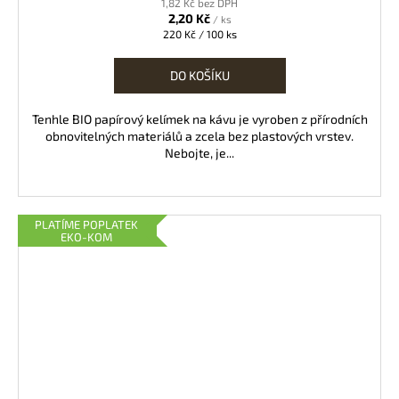
1,82 Kč bez DPH
2,20 Kč
/ ks
Měrná
220 Kč / 100 ks
cena:
DO KOŠÍKU
Tenhle BIO papírový kelímek na kávu je vyroben z přírodních
obnovitelných materiálů a zcela bez plastových vrstev.
Nebojte, je...
PLATÍME POPLATEK
EKO-KOM