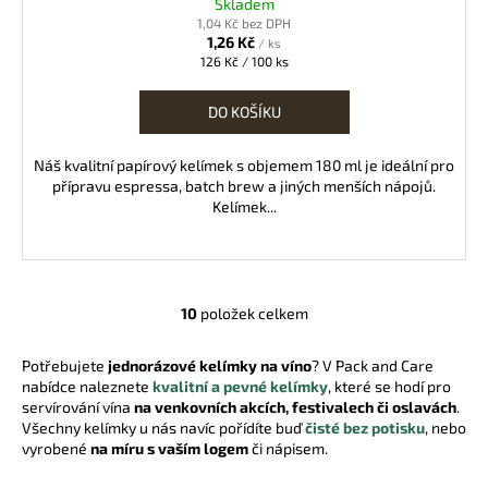
Skladem
1,04 Kč bez DPH
1,26 Kč
/ ks
Měrná
126 Kč / 100 ks
cena:
DO KOŠÍKU
Náš kvalitní papírový kelímek s objemem 180 ml je ideální pro
přípravu espressa, batch brew a jiných menších nápojů.
Kelímek...
10
položek celkem
O
v
Potřebujete
jednorázové kelímky na víno
? V Pack and Care
l
nabídce naleznete
kvalitní a pevné kelímky
, které se hodí pro
á
servírování vína
na venkovních akcích, festivalech či oslavách
.
d
Všechny kelímky u nás navíc pořídíte buď
čisté bez potisku
, nebo
a
vyrobené
na míru s vaším logem
či nápisem.
c