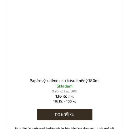
Papírový kelímek na kávu hnědý 180ml
Skladem
0,96 Kč bez DPH
1,16 Kč
/ ks
Měrná
116 Kč / 100 ks
cena:
DO KOŠÍKU
Kvalitní papírový kelímek je ideální variantou, jak méně