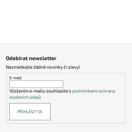
í
p
r
v
k
y
v
ý
Z
p
á
Odebírat newsletter
i
p
s
Nezmeškejte žádné novinky či slevy!
a
u
t
E-mail
í
Vložením e-mailu souhlasíte s
podmínkami ochrany
osobních údajů
PŘIHLÁSIT SE