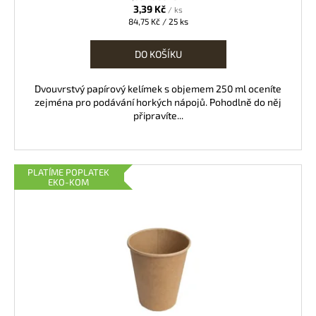
3,39 Kč
/ ks
Měrná
84,75 Kč / 25 ks
cena:
DO KOŠÍKU
Dvouvrstvý papírový kelímek s objemem 250 ml oceníte
zejména pro podávání horkých nápojů. Pohodlně do něj
připravíte...
PLATÍME POPLATEK
EKO-KOM