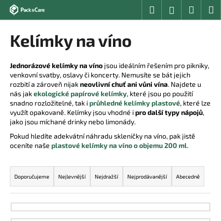
K
Přejít
Hledat
Nákup
M
Přihlášení
na
o
obsah
Zpět
Zpět
košík
š
Kelímky na víno
í
C
k
o
Jednorázové kelímky na víno
jsou ideálním řešením pro pikniky,
venkovní svatby, oslavy či koncerty. Nemusíte se bát jejich
p
rozbití a zároveň nijak
neovlivní chuť ani vůni vína
. Najdete u
o
nás jak
ekologické papírové kelímky
, které jsou po použití
t
snadno rozložitelné, tak i
průhledné kelímky plastové
, které lze
využít opakovaně. Kelímky jsou vhodné i
pro další typy nápojů
,
ř
jako jsou míchané drinky nebo limonády.
e
Pokud hledíte adekvátní náhradu skleničky na víno, pak jistě
b
oceníte naše
plastové kelímky na víno o objemu 200 ml
.
u
Ř
j
a
Doporučujeme
Nejlevnější
Nejdražší
Nejprodávanější
Abecedně
e
z
t
e
e
n
n