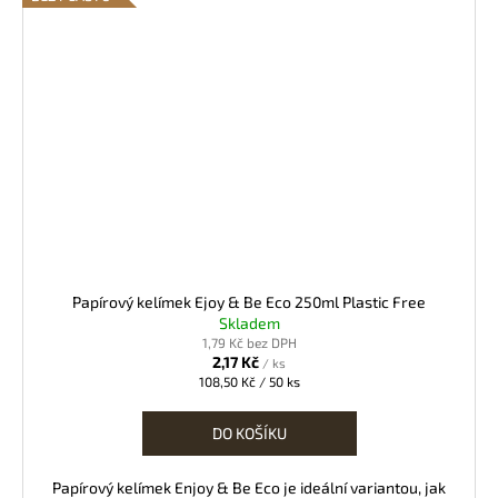
Papírový kelímek Ejoy & Be Eco 250ml Plastic Free
Skladem
1,79 Kč bez DPH
2,17 Kč
/ ks
Měrná
108,50 Kč / 50 ks
cena:
DO KOŠÍKU
Papírový kelímek Enjoy & Be Eco je ideální variantou, jak