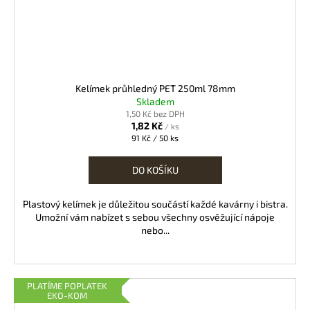
Kelímek průhledný PET 250ml 78mm
Skladem
1,50 Kč bez DPH
1,82 Kč
/ ks
Měrná
91 Kč / 50 ks
cena:
DO KOŠÍKU
Plastový kelímek je důležitou součástí každé kavárny i bistra.
Umožní vám nabízet s sebou všechny osvěžující nápoje
nebo...
PLATÍME POPLATEK
EKO-KOM