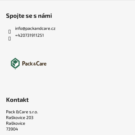
Spojte se s námi
info
@
packandcare.cz
+420731911251
Kontakt
Pack &Care s.r.o.
Raškovice 203
Raškovice
73904