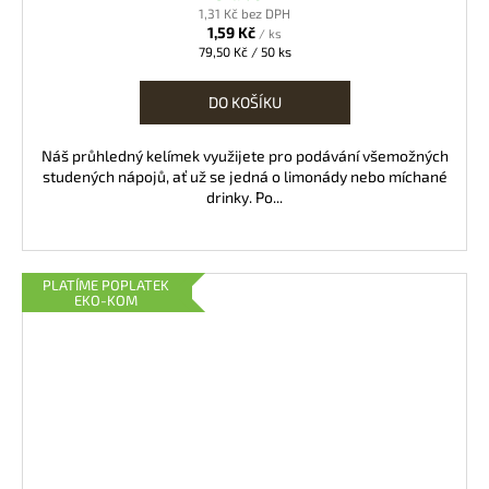
1,31 Kč bez DPH
1,59 Kč
/ ks
Měrná
79,50 Kč / 50 ks
cena:
DO KOŠÍKU
Náš průhledný kelímek využijete pro podávání všemožných
studených nápojů, ať už se jedná o limonády nebo míchané
drinky. Po...
PLATÍME POPLATEK
EKO-KOM