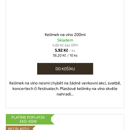
Kelímek na víno 200ml
Skladem
4,89 Kč bez DPH
5,92 Kč
/ ks
Měrná
59,20 Kč / 10 ks
cena:
DO KOŠÍKU
Kelímek na víno nesmí chybět na žádné venkovní akci, svatbě,
koncertech či festivalech. Plastové kelímky na víno skvěle
nahradí...
PLATÍME POPLATEK
EKO-KOM
BEZ PLASTU