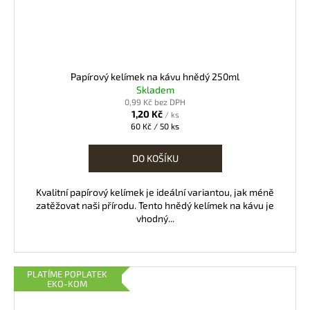
Papírový kelímek na kávu hnědý 250ml
Skladem
0,99 Kč bez DPH
1,20 Kč
/ ks
Měrná
60 Kč / 50 ks
cena:
DO KOŠÍKU
Kvalitní papírový kelímek je ideální variantou, jak méně
zatěžovat naši přírodu. Tento hnědý kelímek na kávu je
vhodný...
PLATÍME POPLATEK
EKO-KOM