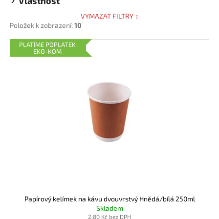
Vlastnost
č
u
VYMAZAT FILTRY
j
Položek k zobrazení:
10
e
V
m
PLATÍME POPLATEK
EKO-KOM
e
ý
p
i
UBROUSEK
24X24
s
2VRSTVÝ
p
¼
ČERNÝ
r
0,39
o
Kč
d
u
k
t
ů
Papírový kelímek na kávu dvouvrstvý Hnědá/bílá 250ml
Skladem
2,80 Kč bez DPH