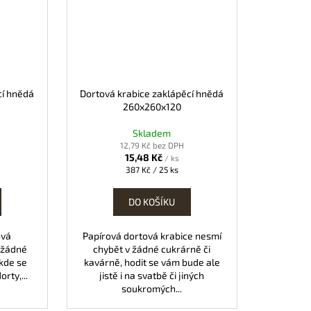
cí hnědá
Dortová krabice zaklápěcí hnědá
260x260x120
Skladem
12,79 Kč bez DPH
15,48 Kč
/ ks
Měrná
387 Kč / 25 ks
cena:
DO KOŠÍKU
ová
Papírová dortová krabice nesmí
 žádné
chybět v žádné cukrárně či
 kde se
kavárně, hodit se vám bude ale
rty,...
jistě i na svatbě či jiných
soukromých...