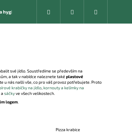
Hledat
Přihlášení
Nákupní
í a hygienické pomůcky
Kancelářské vybavení
košík
balit své jídlo. Soustředíme se především na
ům, a tak v nabídce naleznete také
plastové
ste u nás našli vše, co pro váš provoz potřebujete. Proto
írové krabičky na jídlo
,
kornouty a kelímky na
a
sáčky
ve všech velikostech.
vým logem
.
Následující
Pizza krabice