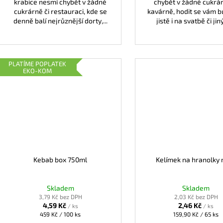
krabice nesmí chybět v žádné
chybět v žádné cukrár
cukrárně či restauraci, kde se
kavárně, hodit se vám b
denně balí nejrůznější dorty,...
jistě i na svatbě či jiný
PLATÍME POPLATEK
EKO-KOM
Kebab box 750ml
Kelímek na hranolky 
Skladem
Skladem
3,79 Kč bez DPH
2,03 Kč bez DPH
4,59 Kč
2,46 Kč
/ ks
/ ks
Měrná
Měrná
459 Kč / 100 ks
159,90 Kč / 65 ks
cena:
cena: