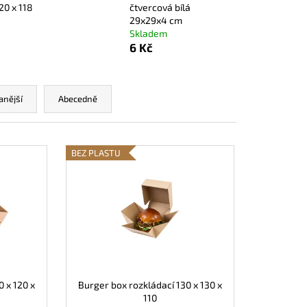
 „ČLUN“ M
20 x 118
čtvercová bílá
29x29x4 cm
Skladem
6 Kč
anější
Abecedně
BEZ PLASTU
0 x 120 x
Burger box rozkládací 130 x 130 x
110