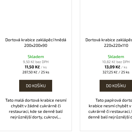
Dortová krabice zaklápěcí hnědá
Dortová krabice zaklápě
200x200x90
220x220x110
Skladem
Skladem
9,50 Kč bez DPH
10,82 Kč bez DPH
11,50 Kč
13,09 Kč
/ ks
/ ks
Měrná
Měrná
287,50 Kč / 25 ks
327,25 Kč / 25 ks
cena:
cena:
DO KOŠÍKU
DO KOŠÍKU
Tato malá dortová krabice nesmí
Tato papírová dort
chybět v žádné cukrárně či
krabice nesmí chybět v
restauraci, kde se denně balí
cukrárně či restauraci,
nejrůznější dorty, cukroví,...
denně balí nejrůznější do