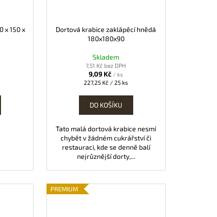
0 x 150 x
Dortová krabice zaklápěcí hnědá
180x180x90
Skladem
7,51 Kč bez DPH
9,09 Kč
/ ks
Měrná
227,25 Kč / 25 ks
cena:
DO KOŠÍKU
Tato malá dortová krabice nesmí
chybět v žádném cukrářství či
restauraci, kde se denně balí
nejrůznější dorty,...
PREMIUM