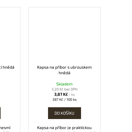
cí hnědá
Kapsa na příbor s ubrouskem
hnědá
Skladem
3,20 Kč bez DPH
3,87 Kč
/ ks
Měrná
387 Kč / 100 ks
cena:
DO KOŠÍKU
 nesmí
Kapsa na příbor je praktickou