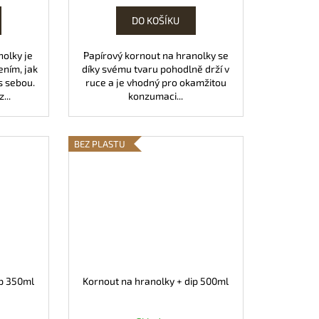
DO KOŠÍKU
nolky je
Papírový kornout na hranolky se
ním, jak
díky svému tvaru pohodlně drží v
s sebou.
ruce a je vhodný pro okamžitou
...
konzumaci...
BEZ PLASTU
ip 350ml
Kornout na hranolky + dip 500ml