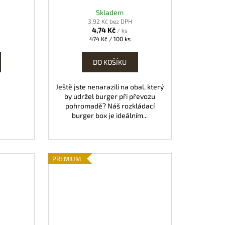
Skladem
3,92 Kč bez DPH
4,74 Kč
/ ks
Měrná
474 Kč / 100 ks
cena:
DO KOŠÍKU
Ještě jste nenarazili na obal, který
by udržel burger při převozu
pohromadě? Náš rozkládací
burger box je ideálním...
PREMIUM