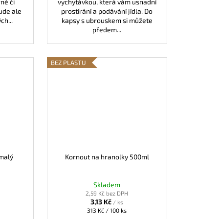
ně či
vychytávkou, která vám usnadní
ude ale
prostírání a podávání jídla. Do
ch...
kapsy s ubrouskem si můžete
předem...
BEZ PLASTU
malý
Kornout na hranolky 500ml
Skladem
2,59 Kč bez DPH
3,13 Kč
/ ks
Měrná
313 Kč / 100 ks
cena: