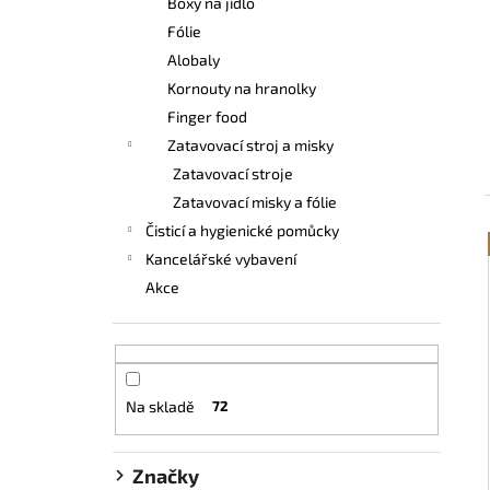
Boxy na jídlo
UBROUSEK 33X33 2VRSTVÝ ¼ BÍLÝ
e
Fólie
0,44 Kč
l
Alobaly
Kornouty na hranolky
Finger food
Zatavovací stroj a misky
Zatavovací stroje
Zatavovací misky a fólie
Čisticí a hygienické pomůcky
Kancelářské vybavení
Akce
Na skladě
72
Značky