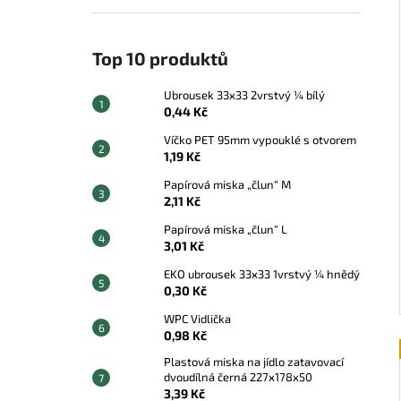
Top 10 produktů
Ubrousek 33x33 2vrstvý ¼ bílý
0,44 Kč
Víčko PET 95mm vypouklé s otvorem
1,19 Kč
Papírová miska „člun“ M
2,11 Kč
Papírová miska „člun“ L
3,01 Kč
EKO ubrousek 33x33 1vrstvý ¼ hnědý
0,30 Kč
WPC Vidlička
0,98 Kč
Plastová miska na jídlo zatavovací
dvoudílná černá 227x178x50
3,39 Kč