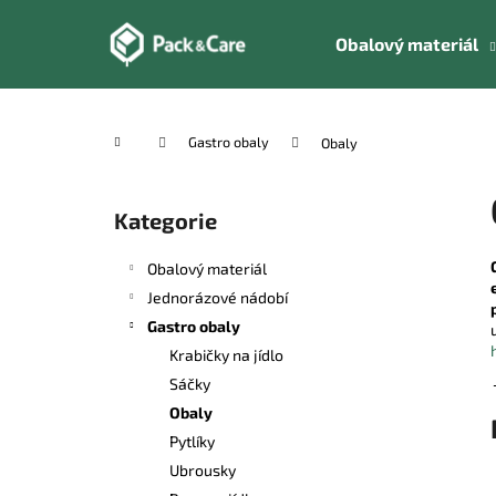
K
Přejít
na
o
Obalový materiál
obsah
Zpět
Zpět
š
do
do
í
k
obchodu
obchodu
Domů
Gastro obaly
Obaly
P
o
Kategorie
Přeskočit
s
kategorie
t
Obalový materiál
r
Jednorázové nádobí
a
Gastro obaly
n
Krabičky na jídlo
n
Sáčky
í
Obaly
p
Pytlíky
a
Ubrousky
n