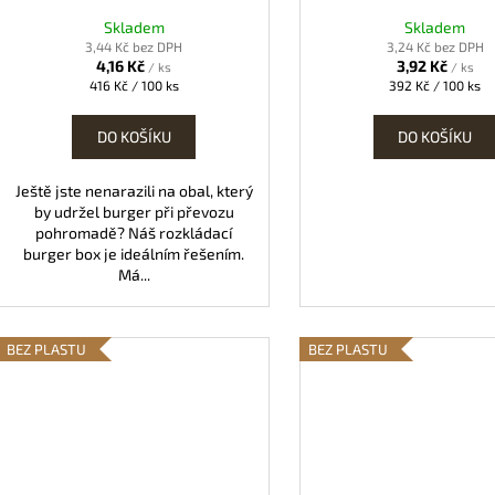
ů
k
Skladem
Skladem
t
3,44 Kč bez DPH
3,24 Kč bez DPH
4,16 Kč
3,92 Kč
/ ks
/ ks
ů
Měrná
Měrná
416 Kč / 100 ks
392 Kč / 100 ks
cena:
cena:
DO KOŠÍKU
DO KOŠÍKU
Ještě jste nenarazili na obal, který
by udržel burger při převozu
pohromadě? Náš rozkládací
burger box je ideálním řešením.
Má...
BEZ PLASTU
BEZ PLASTU