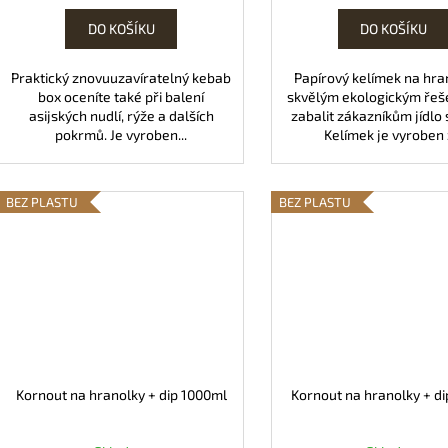
DO KOŠÍKU
DO KOŠÍKU
Praktický znovuuzavíratelný kebab
Papírový kelímek na hra
box oceníte také při balení
skvělým ekologickým řeše
asijských nudlí, rýže a dalších
zabalit zákazníkům jídlo 
pokrmů. Je vyroben...
Kelímek je vyroben z
BEZ PLASTU
BEZ PLASTU
Kornout na hranolky + dip 1000ml
Kornout na hranolky + d