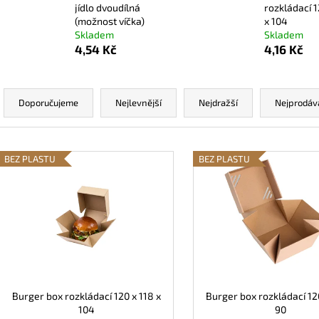
VÍČKO PET 95MM VYPOUKLÉ S
PAPÍROVÁ MISKA
jídlo dvoudílná
rozkládací 1
OTVOREM
(možnost víčka)
x 104
2,11 Kč
Skladem
Skladem
1,19 Kč
4,54 Kč
4,16 Kč
Ř
a
Doporučujeme
Nejlevnější
Nejdražší
Nejprodáv
z
e
V
n
BEZ PLASTU
BEZ PLASTU
ý
í
p
p
i
r
s
o
p
d
r
u
o
k
d
Burger box rozkládací 120 x 118 x
Burger box rozkládací 12
t
104
90
u