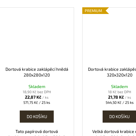
PREMIUM
Dortová krabice zaklápěcí hnědá
Dortová krabice zaklápě
280x280x120
320x320x120
Skladem
Skladem
18,90 Kč bez DPH
18 Kč bez DPH
22,87 Kč
21,78 Kč
/ ks
/ ks
Měrná
Měrná
571,75 Kč / 25 ks
544,50 Kč / 25 ks
cena:
cena:
DO KOŠÍKU
DO KOŠÍKU
Tato papírová dortová
Velká dortová krabice