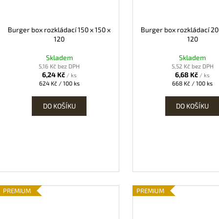
Burger box rozkládací 150 x 150 x
Burger box rozkládací 20
120
120
Skladem
Skladem
5,16 Kč bez DPH
5,52 Kč bez DPH
6,24 Kč
6,68 Kč
/ ks
/ ks
Měrná
Měrná
624 Kč / 100 ks
668 Kč / 100 ks
cena:
cena:
DO KOŠÍKU
DO KOŠÍKU
PREMIUM
PREMIUM