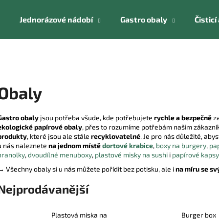
Jednorázové nádobí
Gastro obaly
Čistic
Co potřebujete najít?
Obaly
HLEDAT
Gastro obaly
jsou potřeba všude, kde potřebujete
rychle a bezpečně
za
ekologické papírové obaly
, přes to rozumíme potřebám našim zákazník
Doporučujeme
produkty
, které jsou ale stále
recyklovatelné
. Je pro nás důležité, aby
u nás naleznete
na jednom místě
dortové krabice
,
boxy na burgery
,
pap
hranolky
,
dvoudílné menuboxy
,
plastové misky na sushi
i
papírové kapsy
→ Všechny obaly si u nás můžete pořídit bez potisku, ale i
na míru se s
Nejprodávanější
Plastová miska na
Burger box