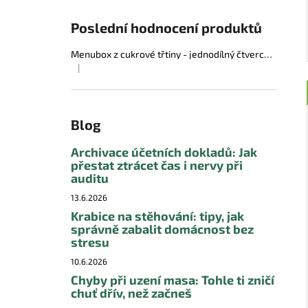
Poslední hodnocení produktů
Menubox z cukrové třtiny - jednodílný čtvercový
|
Hodnocení produktu je 5 z 5 hvězdiček.
Blog
Archivace účetních dokladů: Jak
přestat ztrácet čas i nervy při
auditu
13.6.2026
Krabice na stěhování: tipy, jak
správně zabalit domácnost bez
stresu
10.6.2026
Chyby při uzení masa: Tohle ti zničí
chuť dřív, než začneš