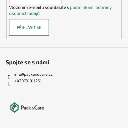
í
Vložením e-mailu souhlasíte s
podmínkami ochrany
osobních údajů
PŘIHLÁSIT SE
Spojte se s námi
info
@
packandcare.cz
+420731911251