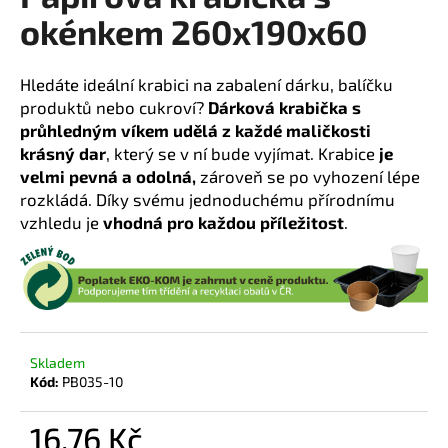
okénkem 260x190x60
a
j
í
Hledáte ideální krabici na zabalení dárku, balíčku
t
produktů nebo cukroví?
Dárková krabička s
?
průhledným víkem udělá z každé maličkosti
krásný dar
, který se v ní bude vyjímat. Krabice
je
velmi pevná a odolná,
zároveň se po vyhození lépe
rozkládá.
Díky svému jednoduchému přírodnímu
vzhledu je
vhodná pro každou příležitost
.
HLEDAT
D
o
p
Skladem
Kód:
PB035-10
o
r
16,76 Kč
u