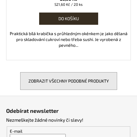
Měrná
521,60 Kč / 20 ks
cena:
DO KOŠÍKU
Praktická bílá krabička s průhledným okénkem je jako dělaná
pro skladování cukroví nebo třeba sushi. Je vyrobená z
pevného...
ZOBRAZIT VŠECHNY PODOBNÉ PRODUKTY
Z
á
Odebírat newsletter
p
Nezmeškejte žádné novinky či slevy!
a
t
E-mail