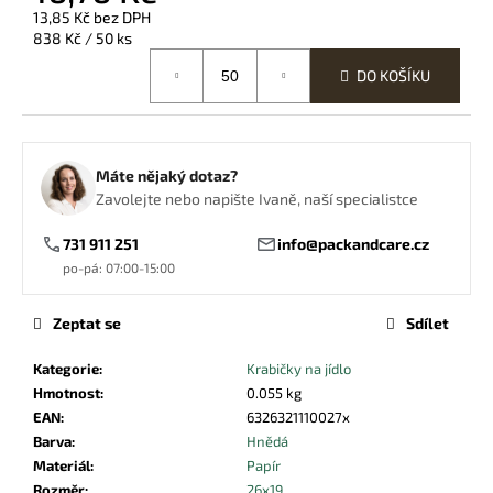
č
13,85 Kč bez DPH
u
Měrná
838 Kč / 50 ks
j
cena:
e
DO KOŠÍKU
m
e
Máte nějaký dotaz?
ZNOVUPOUŽITELNÉ
Zavolejte nebo napište Ivaně, naší specialistce
BRČKO
ČERNÉ
731 911 251
info@packandcare.cz
0,50
po-pá: 07:00-15:00
Kč
Zeptat se
Sdílet
Kategorie
:
Krabičky na jídlo
Hmotnost
:
0.055 kg
EAN
:
6326321110027x
Barva
:
Hnědá
Materiál
:
Papír
Rozměr
:
26x19