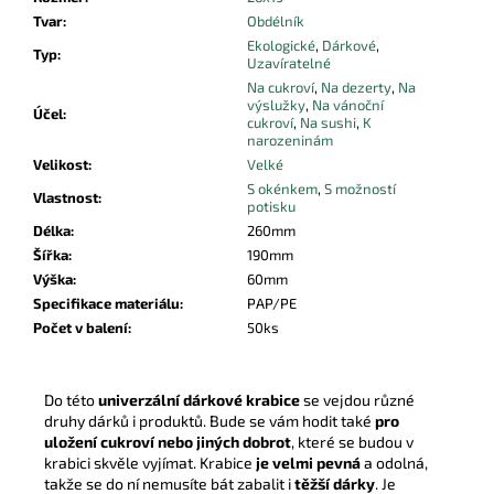
Tvar
:
Obdélník
Ekologické
,
Dárkové
,
Typ
:
Uzavíratelné
Na cukroví
,
Na dezerty
,
Na
výslužky
,
Na vánoční
Účel
:
cukroví
,
Na sushi
,
K
narozeninám
Velikost
:
Velké
S okénkem
,
S možností
Vlastnost
:
potisku
Délka
:
260mm
Šířka
:
190mm
Výška
:
60mm
Specifikace materiálu
:
PAP/PE
Počet v balení
:
50ks
Do této
univerzální dárkové krabice
se vejdou různé
druhy dárků i produktů. Bude se vám hodit také
pro
uložení cukroví nebo jiných dobrot
, které se budou v
krabici skvěle vyjímat. Krabice
je velmi pevná
a odolná,
takže se do ní nemusíte bát zabalit i
těžší dárky
. Je