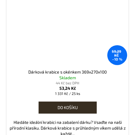
59,29
KČ
–10 %
Dárková krabice s okénkem 369x270x100
Skladem
44 Kč bez DPH
53,24 Kč
Měrná
1 331 Kč / 25 ks
cena:
DO KOŠÍKU
Hledáte ideální krabici na zabalení dárku? Vsaďte na naši
přírodní klasiku. Dárková krabice s průhledným víkem udělá z
každé...