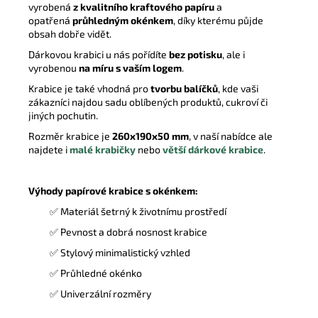
vyrobená
z kvalitního kraftového papíru
a
opatřená
průhledným okénkem
, díky kterému půjde
obsah dobře vidět.
Dárkovou krabici u nás pořídíte
bez potisku
, ale i
vyrobenou
na míru s vaším logem
.
Krabice je také vhodná pro
tvorbu balíčků
, kde vaši
zákazníci najdou sadu oblíbených produktů, cukroví či
jiných pochutin.
Rozměr krabice je
260x190x50 mm
, v naší nabídce ale
najdete i
malé krabičky
nebo
větší dárkové krabice
.
Výhody papírové krabice s okénkem:
✅ Materiál šetrný k životnímu prostředí
✅ Pevnost a dobrá nosnost krabice
✅ Stylový minimalistický vzhled
✅ Průhledné okénko
✅ Univerzální rozměry