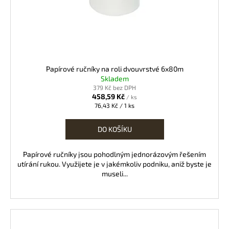
Papírové ručníky na roli dvouvrstvé 6x80m
Skladem
379 Kč bez DPH
458,59 Kč
/ ks
Měrná
76,43 Kč / 1 ks
cena:
DO KOŠÍKU
Papírové ručníky jsou pohodlným jednorázovým řešením
utírání rukou. Využijete je v jakémkoliv podniku, aniž byste je
museli...