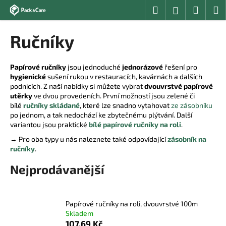
K
Přejít
Hledat
Nákup
M
Přihlášení
na
o
obsah
Zpět
Zpět
košík
š
Ručníky
í
C
k
o
Papírové ručníky
jsou jednoduché
jednorázové
řešení pro
hygienické
sušení rukou v restauracích, kavárnách a dalších
p
podnicích. Z naší nabídky si můžete vybrat
dvouvrstvé papírové
o
utěrky
ve dvou provedeních. První možností jsou zelené či
t
bílé
ručníky skládané
, které lze snadno vytahovat
ze zásobníku
po jednom, a tak nedochází ke zbytečnému plýtvání. Další
ř
variantou jsou praktické
bílé papírové ručníky na roli
.
e
→ Pro oba typy u nás naleznete také odpovídající
zásobník na
b
ručníky
.
u
Nejprodávanější
j
e
t
Papírové ručníky na roli, dvouvrstvé 100m
e
Skladem
107,69 Kč
n