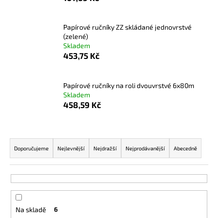
a
j
Papírové ručníky ZZ skládané jednovrstvé
í
(zelené)
Skladem
t
453,75 Kč
?
Papírové ručníky na roli dvouvrstvé 6x80m
Skladem
458,59 Kč
HLEDAT
Ř
a
Doporučujeme
Nejlevnější
Nejdražší
Nejprodávanější
Abecedně
D
z
o
e
p
n
o
r
í
u
Na skladě
6
p