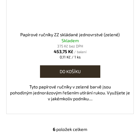
Papírové ručníky ZZ skládané jednovrstvé (zelené)
Skladem
375 Kč bez DPH
453,75 Kč
/ balení
Měrná
0,11 Kč / 1 ks
cena:
DO KOŠÍKU
Tyto papírové ručníky v zelené barvě jsou
pohodlným jednorázovým řešením utírání rukou. Využijete je
v jakémkoliv podniku....
6
položek celkem
O
v