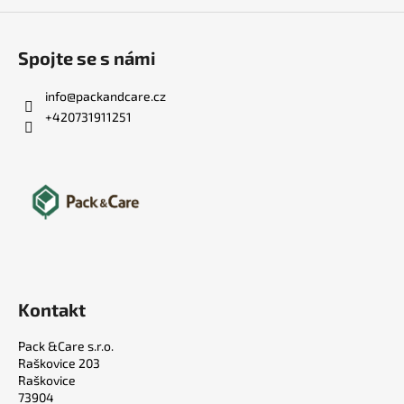
Spojte se s námi
info
@
packandcare.cz
+420731911251
Kontakt
Pack &Care s.r.o.
Raškovice 203
Raškovice
73904