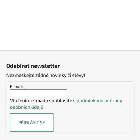
l
á
d
a
c
í
p
Z
r
v
á
Odebírat newsletter
k
p
y
Nezmeškejte žádné novinky či slevy!
a
v
t
E-mail
ý
í
p
Vložením e-mailu souhlasíte s
podmínkami ochrany
i
osobních údajů
s
u
PŘIHLÁSIT SE