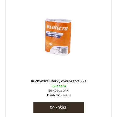
ý
p
i
s
p
r
o
d
u
k
t
ů
Kuchyňské utěrky dvouvrstvé 2ks
Skladem
26 Kč bez DPH
31,46 Kč
/ balení
DO KOŠÍKU