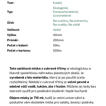
Tvar
:
Kulatý
Ekologické
,
Typ
:
Kompostovatelné
,
Uzavíratelné
Na svačinu
,
Na potraviny
,
Účel
:
Na svatbu
,
Na salát
Velikost
:
Velké
Výška
:
40mm
Průměr
:
200mm
Počet v balení
:
50ks
Počet v kartonu
:
500ks
Tato salátová miska z cukrové třtiny
je ekologickou a
hlavně spolehlivou náhradou plastových obalů. Je
vyrobená z bio materiálu
, který je po použití zcela
rozložitelný.
Nádobí z cukrové třtiny je
velmi pevné a
odolné vůči vodě, tukům, ale i řezům
. Můžete jej tedy bez
starostí využít pro podávání studené i teplé kuchyně.
Objem misky je 710 ml,
tudíž je velmi univerzální a
poskytne vám dostatek místa pro saláty, bowly i polévky.