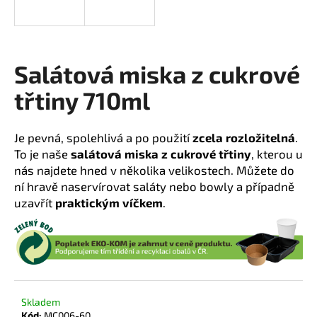
a
j
í
Salátová miska z cukrové
t
?
třtiny 710ml
Je pevná, spolehlivá a po použití
zcela rozložitelná
.
To je naše
salátová miska z cukrové třtiny
, kterou u
HLEDAT
nás najdete hned v několika velikostech. Můžete do
ní hravě naservírovat saláty nebo bowly a případně
uzavřít
praktickým víčkem
.
D
o
p
o
r
Skladem
u
Kód:
MC006-60