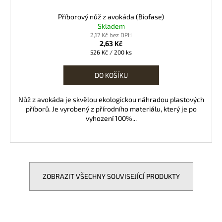
Příborový nůž z avokáda (Biofase)
Skladem
2,17 Kč bez DPH
2,63 Kč
Měrná
526 Kč / 200 ks
cena:
DO KOŠÍKU
Nůž z avokáda je skvělou ekologickou náhradou plastových
příborů. Je vyrobený z přírodního materiálu, který je po
vyhození 100%...
ZOBRAZIT VŠECHNY SOUVISEJÍCÍ PRODUKTY