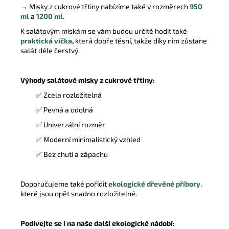
→ Misky z cukrové třtiny nabízíme také v rozměrech
950
ml
a
1200 ml
.
K salátovým miskám se vám budou určitě hodit také
praktická víčka
,
která dobře těsní, takže díky nim zůstane
salát déle čerstvý.
Výhody salátové misky z cukrové třtiny:
✅
Zcela rozložitelná
✅ Pevná a odolná
✅
Univerzální rozměr
✅
Moderní minimalistický vzhled
✅
Bez chuti a zápachu
Doporučujeme také pořídit
ekologické dřevěné příbory
,
které jsou opět snadno rozložitelné.
Podívejte se i na naše další ekologické nádobí: