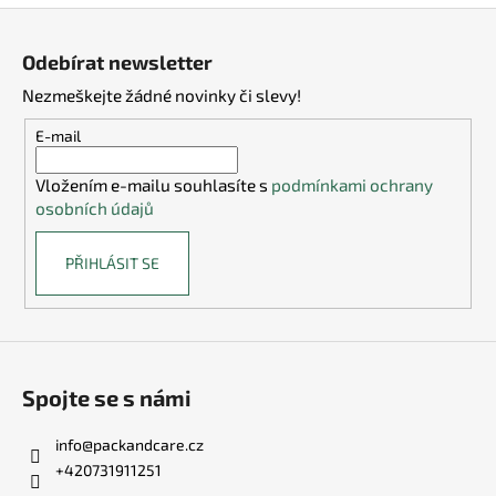
Z
á
Odebírat newsletter
p
Nezmeškejte žádné novinky či slevy!
a
t
E-mail
í
Vložením e-mailu souhlasíte s
podmínkami ochrany
osobních údajů
PŘIHLÁSIT SE
Spojte se s námi
info
@
packandcare.cz
+420731911251