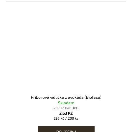
Příborová vidlička z avokáda (Biofase)
Skladem
2,17 Kč bez DPH
2,63 Kč
Měrná
526 Kč / 200 ks
cena:
DO KOŠÍKU