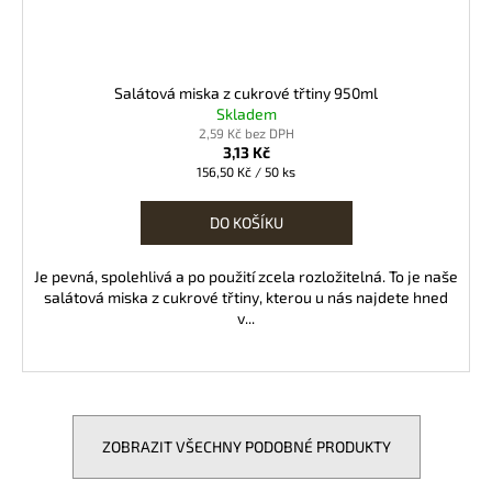
Salátová miska z cukrové třtiny 950ml
Skladem
2,59 Kč bez DPH
3,13 Kč
Měrná
156,50 Kč / 50 ks
cena:
DO KOŠÍKU
Je pevná, spolehlivá a po použití zcela rozložitelná. To je naše
salátová miska z cukrové třtiny, kterou u nás najdete hned
v...
ZOBRAZIT VŠECHNY PODOBNÉ PRODUKTY