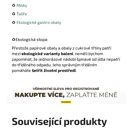
♻️
Misky
♻️
Talíře
♻️
Ekologické gastro obaly
♻️Ekologická stopa:
Přestože papírové obaly a obaly z cukrové třtiny patří
mezi
ekologické varianty balení
, neměli bychom
zapomínat, že jednorázové nádobí špinavé od jídla nepatří
do tříděného odpadu. Jeho správným tříděním
pomáháte
šetřit životní prostředí
.
Související produkty