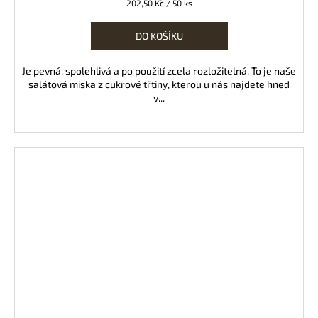
Měrná
202,50 Kč / 50 ks
cena:
DO KOŠÍKU
Je pevná, spolehlivá a po použití zcela rozložitelná. To je naše
salátová miska z cukrové třtiny, kterou u nás najdete hned
v...