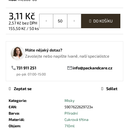
č
u
3,11 Kč
j
e
DO KOŠÍKU
2,57 Kč bez DPH
m
Měrná
155,50 Kč / 50 ks
e
cena:
VÍČKO
Máte nějaký dotaz?
PET
Zavolejte nebo napište Ivaně, naší specialistce
95MM
S
731 911 251
info@packandcare.cz
KŘÍŽOVÝM
OTVOREM
po-pá: 07:00-15:00
1,25
Kč
Zeptat se
Sdílet
Kategorie
:
Misky
EAN
:
5907622629723x
Barva
:
Přírodní
Materiál
:
Cukrová třtina
Objem
:
710ml