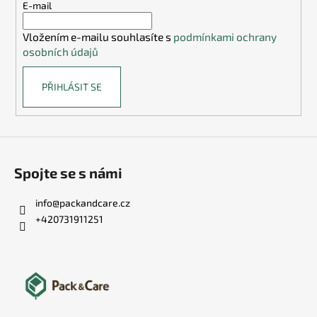
t
E-mail
í
Vložením e-mailu souhlasíte s
podmínkami ochrany
osobních údajů
PŘIHLÁSIT SE
Spojte se s námi
info
@
packandcare.cz
+420731911251