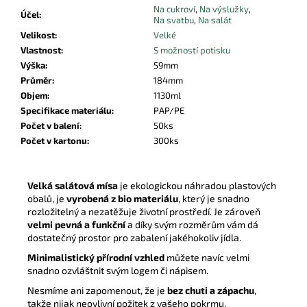
Na cukroví
,
Na výslužky
,
Účel
:
Na svatbu
,
Na salát
Velikost
:
Velké
Vlastnost
:
S možností potisku
Výška
:
59mm
Průměr
:
184mm
Objem
:
1130ml
Specifikace materiálu
:
PAP/PE
Počet v balení
:
50ks
Počet v kartonu
:
300ks
Velká salátová mísa
je ekologickou náhradou plastových
obalů, je
vyrobená z bio materiálu
, který je snadno
rozložitelný a nezatěžuje životní prostředí. Je zároveň
velmi pevná a funkční
a díky svým rozměrům vám dá
dostatečný prostor pro zabalení jakéhokoliv jídla.
Minimalistický přírodní vzhled
můžete navíc velmi
snadno ozvláštnit svým logem či nápisem.
Nesmíme ani zapomenout, že je
bez chuti a zápachu
,
takže nijak neovlivní požitek z vašeho pokrmu.