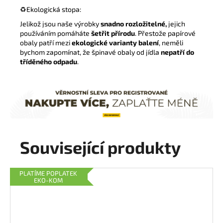
♻️
Ekologická stopa:
Jelikož jsou naše výrobky
snadno rozložitelné,
jejich
používáním pomáháte
šetřit přírodu
. Přestože papírové
obaly patří mezi
ekologické varianty balení
, neměli
bychom zapomínat, že špinavé obaly od jídla
nepatří
do
tříděného odpadu
.
Související produkty
PLATÍME POPLATEK
EKO-KOM