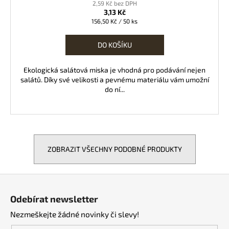
2,59 Kč bez DPH
3,13 Kč
Měrná
156,50 Kč / 50 ks
cena:
DO KOŠÍKU
Ekologická salátová miska je vhodná pro podávání nejen
salátů. Díky své velikosti a pevnému materiálu vám umožní
do ní...
ZOBRAZIT VŠECHNY PODOBNÉ PRODUKTY
Z
á
Odebírat newsletter
p
Nezmeškejte žádné novinky či slevy!
a