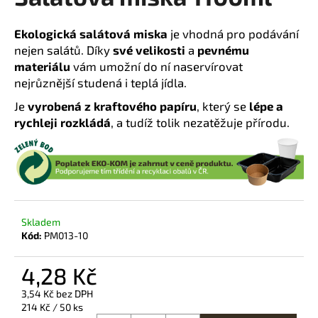
a
Ekologická salátová miska
je vhodná pro podávání
j
nejen salátů. Díky
své velikosti
a
pevnému
í
materiálu
vám umožní do ní naservírovat
t
nejrůznější studená i teplá jídla.
?
Je
vyrobená z kraftového papíru
, který se
lépe a
rychleji rozkládá
, a tudíž tolik nezatěžuje přírodu.
HLEDAT
Skladem
D
Kód:
PM013-10
o
p
4,28 Kč
o
r
3,54 Kč bez DPH
u
Měrná
214 Kč / 50 ks