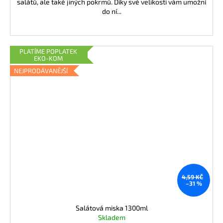
salátů, ale také jiných pokrmů. Díky své velikosti vám umožní
do ní...
PLATÍME POPLATEK
EKO-KOM
NEJPRODÁVANĚJŠÍ
4,59 KČ
–31 %
Salátová miska 1300ml
Skladem