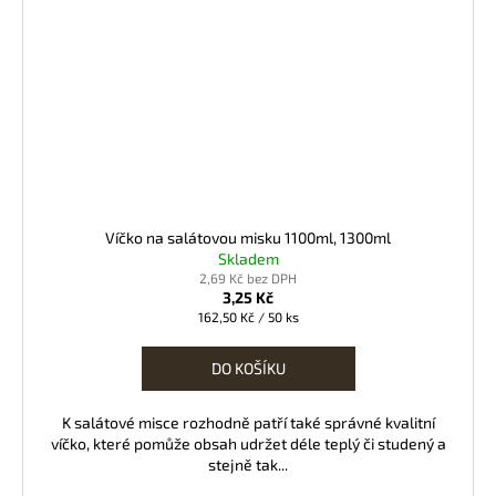
Víčko na salátovou misku 1100ml, 1300ml
Skladem
2,69 Kč bez DPH
3,25 Kč
Měrná
162,50 Kč / 50 ks
cena:
DO KOŠÍKU
K salátové misce rozhodně patří také správné kvalitní
víčko, které pomůže obsah udržet déle teplý či studený a
stejně tak...