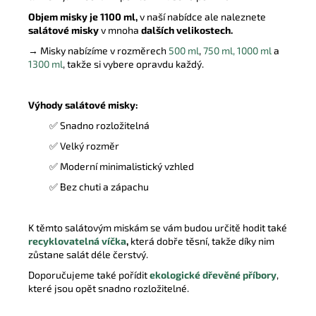
Objem misky je 1100 ml,
v naší nabídce ale naleznete
salátové misky
v mnoha
dalších velikostech.
→ Misky nabízíme v rozměrech
500 ml
,
750 ml,
1000 ml
a
1300 ml
, takže si vybere opravdu každý.
Výhody salátové misky:
✅
Snadno rozložitelná
✅
Velký rozměr
✅
Moderní minimalistický vzhled
✅
Bez chuti a zápachu
K těmto salátovým miskám se vám budou určitě hodit také
recyklovatelná
víčka
,
která dobře těsní, takže díky nim
zůstane salát déle čerstvý.
Doporučujeme také pořídit
ekologické dřevěné příbory
,
které jsou opět snadno rozložitelné.