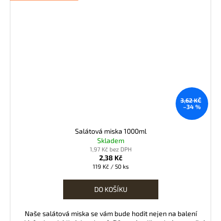
3,62 KČ
–34 %
Salátová miska 1000ml
Skladem
1,97 Kč bez DPH
2,38 Kč
Měrná
119 Kč / 50 ks
cena:
DO KOŠÍKU
Naše salátová miska se vám bude hodit nejen na balení