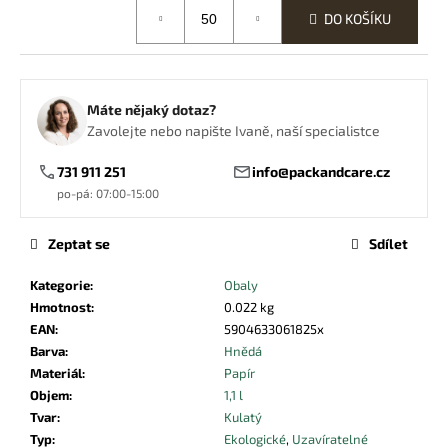
č
cena:
DO KOŠÍKU
u
j
e
m
Máte nějaký dotaz?
e
Zavolejte nebo napište Ivaně, naší specialistce
731 911 251
info@packandcare.cz
KELÍMEK
PRŮHLEDNÝ
po-pá: 07:00-15:00
PET
300ML
95MM
Zeptat se
Sdílet
2,53
Kč
Kategorie
:
Obaly
Hmotnost
:
0.022 kg
EAN
:
5904633061825x
Barva
:
Hnědá
Materiál
:
Papír
Objem
:
1,1 l
Tvar
:
Kulatý
Typ
:
Ekologické
,
Uzavíratelné