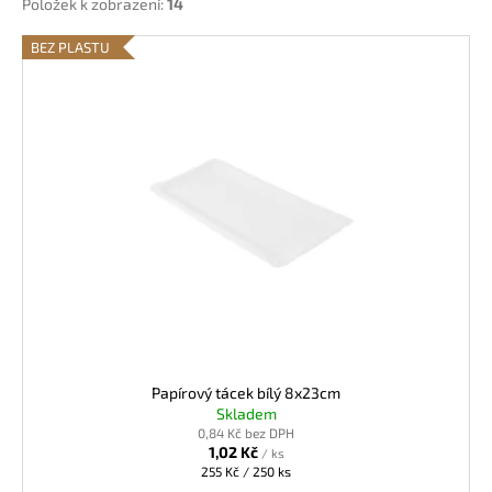
Položek k zobrazení:
14
V
BEZ PLASTU
ý
p
i
s
p
r
o
d
u
k
t
ů
Papírový tácek bílý 8x23cm
Skladem
0,84 Kč bez DPH
1,02 Kč
/ ks
Měrná
255 Kč / 250 ks
cena: