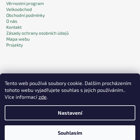
Věrnostní program
Velkoobchod
Obchodní podmínky
O nás
Kontakt
Zásady ochrany osobních údajů
Mapa webu
Projekty
Tento web používá soubory cookie. Dalším procházením
tohoto webu vyjadřujete souhlas s jejich používáním..
Facebook
Více informací
zde
.
Pack & Care
Nastavení
Vytvořil Shoptet
Souhlasím
Copyright 2026
Pack & Care
. Všechna práva vyhrazena.