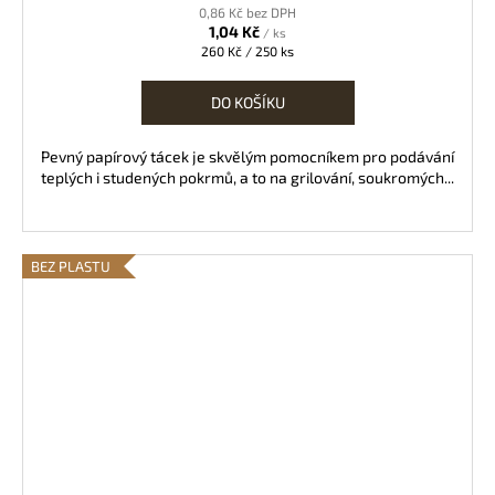
0,86 Kč bez DPH
1,04 Kč
/ ks
Měrná
260 Kč / 250 ks
cena:
DO KOŠÍKU
Pevný papírový tácek je skvělým pomocníkem pro podávání
teplých i studených pokrmů, a to na grilování, soukromých...
BEZ PLASTU