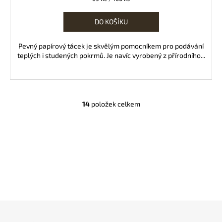
cena:
DO KOŠÍKU
Pevný papírový tácek je skvělým pomocníkem pro podávání
teplých i studených pokrmů. Je navíc vyrobený z přírodního...
14
položek celkem
O
v
l
á
d
a
c
í
p
Z
r
v
á