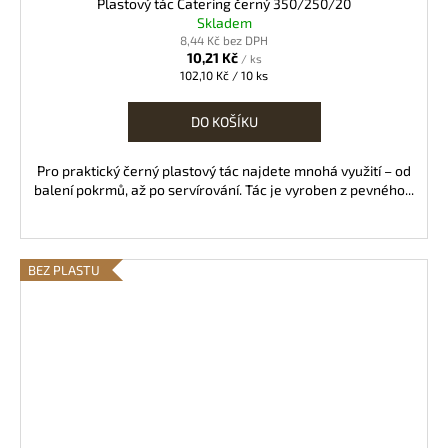
Plastový tác Catering černý 350/250/20
Skladem
8,44 Kč bez DPH
10,21 Kč
/ ks
Měrná
102,10 Kč / 10 ks
cena:
DO KOŠÍKU
Pro praktický černý plastový tác najdete mnohá využití – od
balení pokrmů, až po servírování. Tác je vyroben z pevného...
BEZ PLASTU