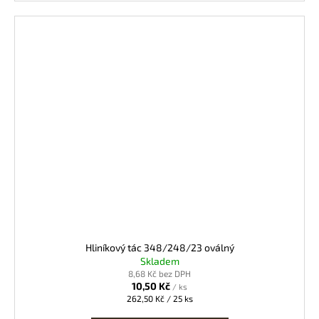
Hliníkový tác 348/248/23 oválný
Skladem
8,68 Kč bez DPH
10,50 Kč
/ ks
Měrná
262,50 Kč / 25 ks
cena: