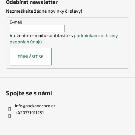
Odebírat newsletter
k
p
y
Nezmeškejte žádné novinky či slevy!
a
v
t
E-mail
ý
í
p
Vložením e-mailu souhlasíte s
podmínkami ochrany
i
osobních údajů
s
u
PŘIHLÁSIT SE
Spojte se s námi
info
@
packandcare.cz
+420731911251