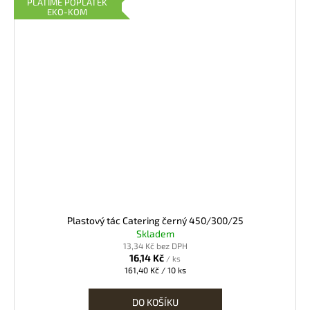
PLATÍME POPLATEK
EKO-KOM
Plastový tác Catering černý 450/300/25
Skladem
13,34 Kč bez DPH
16,14 Kč
/ ks
Měrná
161,40 Kč / 10 ks
cena:
DO KOŠÍKU