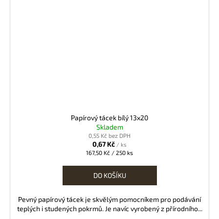
Papírový tácek bílý 13x20
Skladem
0,55 Kč bez DPH
0,67 Kč
/ ks
Měrná
167,50 Kč / 250 ks
cena:
DO KOŠÍKU
Pevný papírový tácek je skvělým pomocníkem pro podávání
teplých i studených pokrmů. Je navíc vyrobený z přírodního...