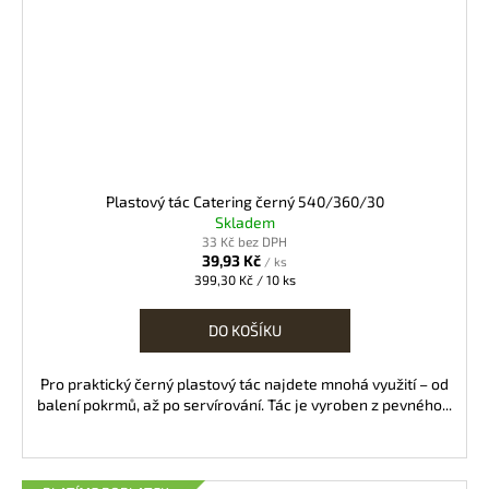
Plastový tác Catering černý 540/360/30
Skladem
33 Kč bez DPH
39,93 Kč
/ ks
Měrná
399,30 Kč / 10 ks
cena:
DO KOŠÍKU
Pro praktický černý plastový tác najdete mnohá využití – od
balení pokrmů, až po servírování. Tác je vyroben z pevného...