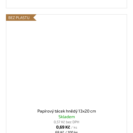
BEZ PLASTU
Papírový tácek hnědý 13x20 cm
Skladem
0,57 Kč bez DPH
0,69 Kč
/ ks
Měrná
69 Kč / 100 ks