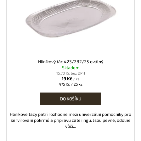
Hliníkový tác 423/282/25 oválný
Skladem
15,70 Kč bez DPH
19 Kč
/ ks
Měrná
475 Kč / 25 ks
cena:
DO KOŠÍKU
Hliníkové tácy patří rozhodně mezi univerzální pomocníky pro
servírování pokrmů a přípravu cateringu. Jsou pevné, odolné
vůči...