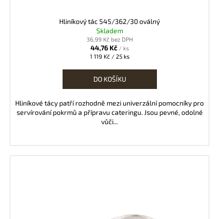
Hliníkový tác 545/362/30 oválný
Skladem
36,99 Kč bez DPH
44,76 Kč
/ ks
Měrná
1 119 Kč / 25 ks
cena:
DO KOŠÍKU
Hliníkové tácy patří rozhodně mezi univerzální pomocníky pro
servírování pokrmů a přípravu cateringu. Jsou pevné, odolné
vůči...