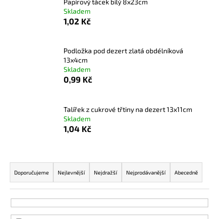
Papírový tácek bílý 8x23cm
a
Skladem
1,02 Kč
j
í
t
Podložka pod dezert zlatá obdélníková
13x4cm
?
Skladem
0,99 Kč
Talířek z cukrové třtiny na dezert 13x11cm
HLEDAT
Skladem
1,04 Kč
D
Ř
o
a
Doporučujeme
Nejlevnější
Nejdražší
Nejprodávanější
Abecedně
p
z
o
e
r
u
n