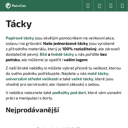
K
Přejít
Hledat
Nákup
M
Přihlášení
na
o
obsah
Zpět
Zpět
košík
š
Tácky
í
C
k
o
Papírové tácky
jsou skvělým pomocníkem na venkovní akce,
oslavu i na grilování.
Naše jednorázové tácky
jsou vyrobené
p
z přírodního materiálu, který je
100% rozložitelný
, ale zároveň
o
dostatečně pevný.
Bílé
a
hnědé tácky
u nás pořídíte
bez
t
potisku
, ale můžeme je opatřit i
vaším logem
.
ř
Z naší široké nabídky si můžete vybrat přesně tu velikost, kterou
do svého podniku potřebujete. Najdete u nás
malé tácky
,
e
univerzální střední velikosti
a také
velké tácky
, které jsou
b
vhodné pro servírování, ale i balení zákusků s sebou.
u
V nabídce naleznete také
podložky pod dort
, které vám usnadní
j
práci a manipulaci s dorty.
e
Nejprodávanější
t
e
n