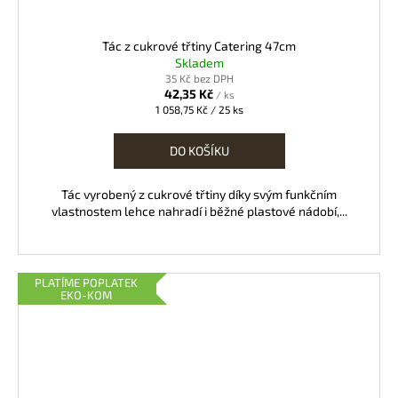
Tác z cukrové třtiny Catering 47cm
Skladem
35 Kč bez DPH
42,35 Kč
/ ks
Měrná
1 058,75 Kč / 25 ks
cena:
DO KOŠÍKU
Tác vyrobený z cukrové třtiny díky svým funkčním
vlastnostem lehce nahradí i běžné plastové nádobí,...
PLATÍME POPLATEK
EKO-KOM