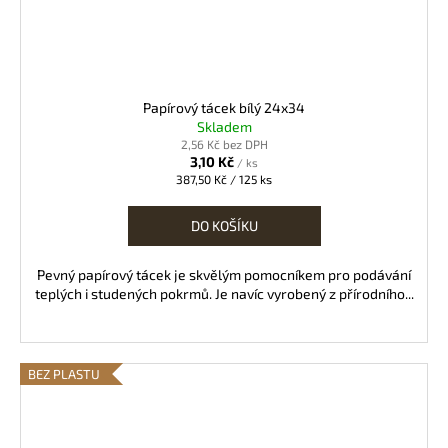
Papírový tácek bílý 24x34
Skladem
2,56 Kč bez DPH
3,10 Kč
/ ks
Měrná
387,50 Kč / 125 ks
cena:
DO KOŠÍKU
Pevný papírový tácek je skvělým pomocníkem pro podávání
teplých i studených pokrmů. Je navíc vyrobený z přírodního...
BEZ PLASTU