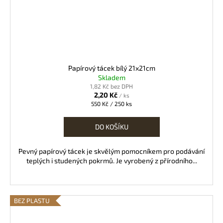
Papírový tácek bílý 21x21cm
Skladem
1,82 Kč bez DPH
2,20 Kč
/ ks
Měrná
550 Kč / 250 ks
cena:
DO KOŠÍKU
Pevný papírový tácek je skvělým pomocníkem pro podávání
teplých i studených pokrmů. Je vyrobený z přírodního...
BEZ PLASTU