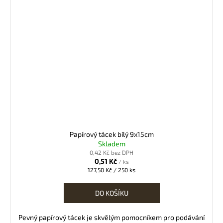
Papírový tácek bílý 9x15cm
Skladem
0,42 Kč bez DPH
0,51 Kč
/ ks
Měrná
127,50 Kč / 250 ks
cena:
DO KOŠÍKU
Pevný papírový tácek je skvělým pomocníkem pro podávání