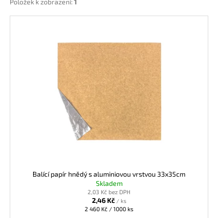
Položek k zobrazení:
1
V
ý
p
i
s
p
r
o
d
u
k
t
ů
Balící papír hnědý s aluminiovou vrstvou 33x35cm
Skladem
2,03 Kč bez DPH
2,46 Kč
/ ks
Měrná
2 460 Kč / 1000 ks
cena: