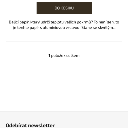
DO KOŠÍKU
Balicí papír, který udrží teplotu vašich pokrmů? To není sen, to
je tenhle papír s aluminiovou vrstvou! Stane se skvělým...
1
položek celkem
O
v
l
á
d
a
c
í
p
Z
r
v
á
Odebírat newsletter
k