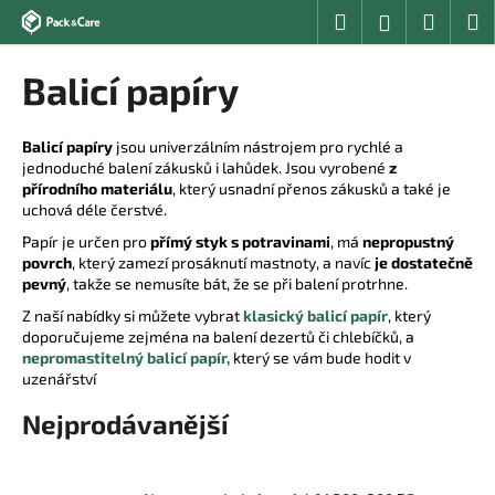
K
Přejít
Hledat
Nákup
M
Přihlášení
na
o
obsah
Zpět
Zpět
košík
š
Balicí papíry
í
C
k
o
Balicí papíry
jsou univerzálním nástrojem pro rychlé a
jednoduché balení zákusků i lahůdek. Jsou vyrobené
z
p
přírodního materiálu
, který usnadní přenos zákusků a také je
o
uchová déle čerstvé.
t
Papír je určen pro
přímý styk s potravinami
, má
nepropustný
ř
povrch
, který zamezí prosáknutí mastnoty, a navíc
je dostatečně
pevný
, takže se nemusíte bát, že se při balení protrhne.
e
Z naší nabídky si můžete vybrat
klasický balicí papír
, který
b
doporučujeme zejména na balení dezertů či chlebíčků, a
u
nepromastitelný balicí papír,
který se vám bude hodit v
j
uzenářství
e
Nejprodávanější
t
e
n