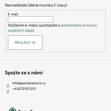
p
y
Nezmeškejte žádné novinky či slevy!
a
v
t
E-mail
ý
í
p
Vložením e-mailu souhlasíte s
podmínkami ochrany
i
osobních údajů
s
u
PŘIHLÁSIT SE
Spojte se s námi
info
@
packandcare.cz
+420731911251