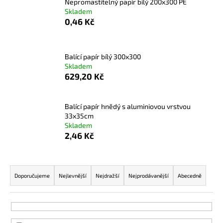
Nepromastitelný papír bílý 200x300 PE
a
Skladem
0,46 Kč
j
í
t
Balící papír bílý 300x300
?
Skladem
629,20 Kč
Balící papír hnědý s aluminiovou vrstvou
HLEDAT
33x35cm
Skladem
2,46 Kč
D
Ř
o
a
Doporučujeme
Nejlevnější
Nejdražší
Nejprodávanější
Abecedně
p
z
o
e
r
u
n