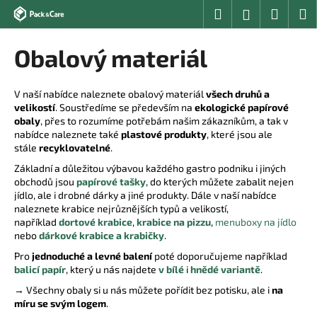
K
Přejít
Hledat
Nákup
M
Přihlášení
na
o
obsah
Zpět
Zpět
košík
š
Obalový materiál
í
C
k
o
V naší nabídce naleznete obalový materiál
všech druhů a
velikostí
. Soustředíme se především na
ekologické papírové
p
obaly
, přes to rozumíme potřebám našim zákazníkům, a tak v
o
nabídce naleznete také
plastové produkty
, které jsou ale
t
stále
recyklovatelné
.
ř
Základní a důležitou výbavou každého gastro podniku i jiných
obchodů jsou
papírové tašky
, do kterých můžete zabalit nejen
e
jídlo, ale i drobné dárky a jiné produkty. Dále v naší nabídce
b
naleznete krabice nejrůznějších typů a velikostí,
u
například
dortové krabice
,
krabice na pizzu
,
menuboxy na jídlo
nebo
dárkové krabice a krabičky
.
j
Pro
jednoduché a levné balení
poté doporučujeme například
e
balicí papír
, který u nás najdete
v bílé
i
hnědé variantě
.
t
→ Všechny obaly si u nás můžete pořídit bez potisku, ale i
na
e
míru se svým logem
.
n