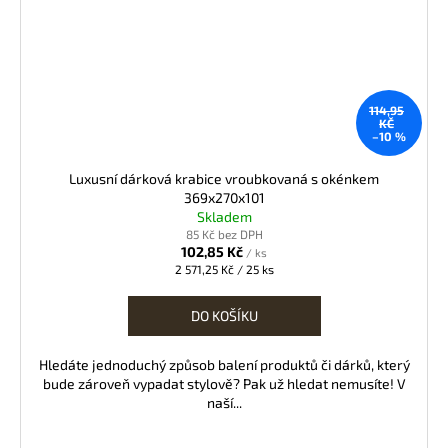
114,95
KČ
–10 %
Luxusní dárková krabice vroubkovaná s okénkem
369x270x101
Skladem
85 Kč bez DPH
102,85 Kč
/ ks
Měrná
2 571,25 Kč / 25 ks
cena:
DO KOŠÍKU
Hledáte jednoduchý způsob balení produktů či dárků, který
bude zároveň vypadat stylově? Pak už hledat nemusíte! V
naší...