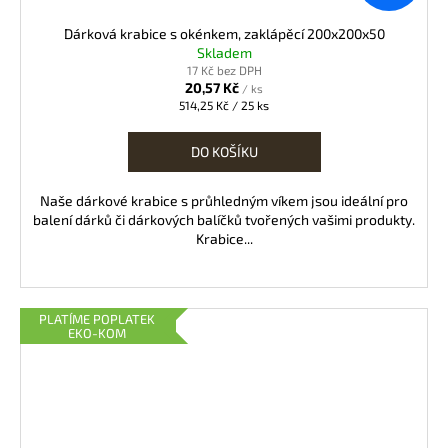
Dárková krabice s okénkem, zaklápěcí 200x200x50
Skladem
17 Kč bez DPH
20,57 Kč
/ ks
Měrná
514,25 Kč / 25 ks
cena:
DO KOŠÍKU
Naše dárkové krabice s průhledným víkem jsou ideální pro
balení dárků či dárkových balíčků tvořených vašimi produkty.
Krabice...
PLATÍME POPLATEK
EKO-KOM