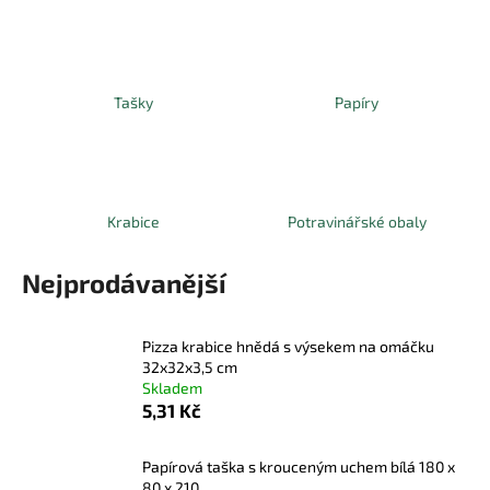
a
j
í
Tašky
Papíry
t
?
Krabice
Potravinářské obaly
HLEDAT
Nejprodávanější
Pizza krabice hnědá s výsekem na omáčku
D
32x32x3,5 cm
o
Skladem
p
5,31 Kč
o
r
Papírová taška s krouceným uchem bílá 180 x
u
80 x 210