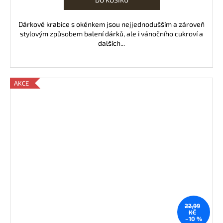
Dárkové krabice s okénkem jsou nejjednodušším a zároveň
stylovým způsobem balení dárků, ale i vánočního cukroví a
dalších...
AKCE
22,99
KČ
–10 %