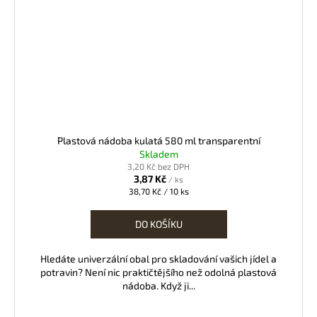
Plastová nádoba kulatá 580 ml transparentní
Skladem
3,20 Kč bez DPH
3,87 Kč
/ ks
Měrná
38,70 Kč / 10 ks
cena:
DO KOŠÍKU
Hledáte univerzální obal pro skladování vašich jídel a
potravin? Není nic praktičtějšího než odolná plastová
nádoba. Když ji...