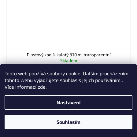
Plastový kbelík kulatý 870 ml transparentní
Skladem
5,71 Kč bez DPH
6,91 Kč
/ ks
Tento web používá soubory cookie. Dalším procházením
Měrná
69,10 Kč / 10 ks
tohoto webu vyjadřujete souhlas s jejich používáním..
cena:
Více informací
zde
.
DO KOŠÍKU
Nastavení
Plastové kbelíky o objemu 870 ml jsou ideální pro skladování
jogurtů, nakládaných sýrů, pomazánek, salátů, ale i dalších...
Souhlasím