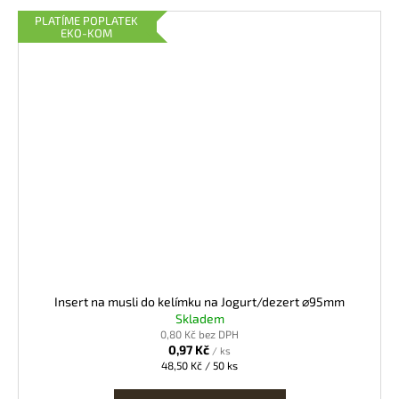
PLATÍME POPLATEK
EKO-KOM
Insert na musli do kelímku na Jogurt/dezert ⌀95mm
Skladem
0,80 Kč bez DPH
0,97 Kč
/ ks
Měrná
48,50 Kč / 50 ks
cena: