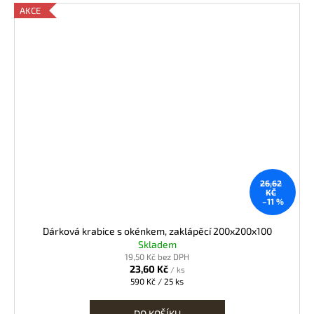
AKCE
26,62
KČ
–11 %
Dárková krabice s okénkem, zaklápěcí 200x200x100
Skladem
19,50 Kč bez DPH
23,60 Kč
/ ks
Měrná
590 Kč / 25 ks
cena:
DO KOŠÍKU