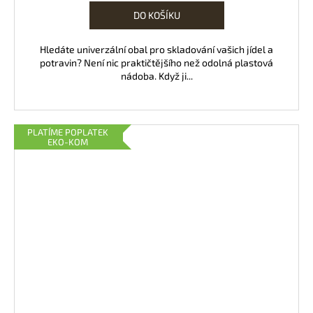
DO KOŠÍKU
Hledáte univerzální obal pro skladování vašich jídel a
potravin? Není nic praktičtějšího než odolná plastová
nádoba. Když ji...
PLATÍME POPLATEK
EKO-KOM