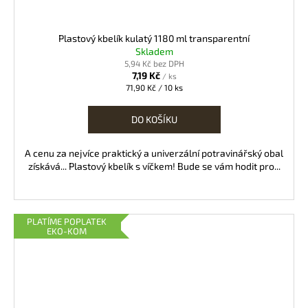
Plastový kbelík kulatý 1180 ml transparentní
Skladem
5,94 Kč bez DPH
7,19 Kč
/ ks
Měrná
71,90 Kč / 10 ks
cena:
DO KOŠÍKU
A cenu za nejvíce praktický a univerzální potravinářský obal
získává... Plastový kbelík s víčkem! Bude se vám hodit pro...
PLATÍME POPLATEK
EKO-KOM