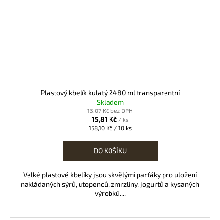
Plastový kbelík kulatý 2480 ml transparentní
Skladem
13,07 Kč bez DPH
15,81 Kč
/ ks
Měrná
158,10 Kč / 10 ks
cena:
DO KOŠÍKU
Velké plastové kbelíky jsou skvělými parťáky pro uložení
nakládaných sýrů, utopenců, zmrzliny, jogurtů a kysaných
výrobků....