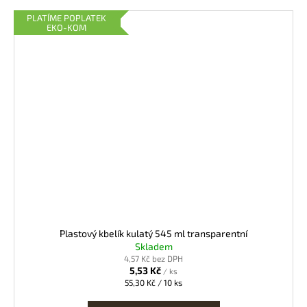
PLATÍME POPLATEK
EKO-KOM
Plastový kbelík kulatý 545 ml transparentní
Skladem
4,57 Kč bez DPH
5,53 Kč
/ ks
Měrná
55,30 Kč / 10 ks
cena: