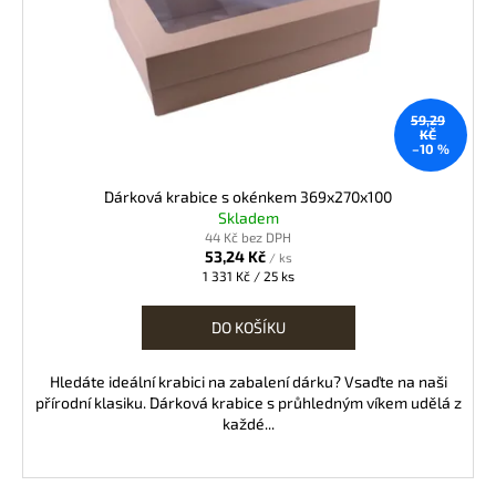
59,29
KČ
–10 %
Dárková krabice s okénkem 369x270x100
Skladem
44 Kč bez DPH
53,24 Kč
/ ks
Měrná
1 331 Kč / 25 ks
cena:
DO KOŠÍKU
Hledáte ideální krabici na zabalení dárku? Vsaďte na naši
přírodní klasiku. Dárková krabice s průhledným víkem udělá z
každé...