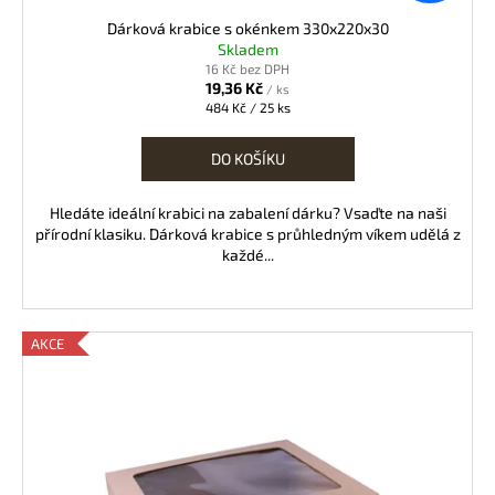
Dárková krabice s okénkem 330x220x30
Skladem
16 Kč bez DPH
19,36 Kč
/ ks
Měrná
484 Kč / 25 ks
cena:
DO KOŠÍKU
Hledáte ideální krabici na zabalení dárku? Vsaďte na naši
přírodní klasiku. Dárková krabice s průhledným víkem udělá z
každé...
AKCE