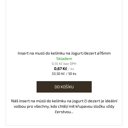
Insert na musli do kelímku na Jogurt/dezert ⌀76mm
Skladem
0,55 Kč bez DPH
0,67 Kč
/ ks
Měrná
33,50 Kč / 50 ks
cena:
DO KOŠÍKU
Náš insert na müsli do kelímku na jogurt či dezert je ideální
volbou pro všechny, kdo chtějí mít křupavou složku vždy
čerstvou...