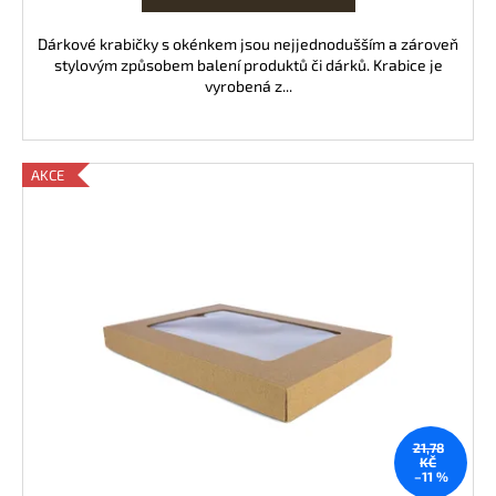
Dárkové krabičky s okénkem jsou nejjednodušším a zároveň
stylovým způsobem balení produktů či dárků. Krabice je
vyrobená z...
AKCE
21,78
KČ
–11 %