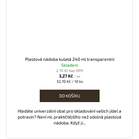
Plastová nádoba kulatá 240 ml transparentní
Skladem
2,70 Kč bez DPH
3,27 Kč
/ ks
Měrná
32,70 Kč / 10 ks
cena:
DO KOŠÍKU
Hledáte univerzální obal pro skladování vašich jídel a
potravin? Není nic praktičtějšího než odolná plastová
nádoba. Když ji...