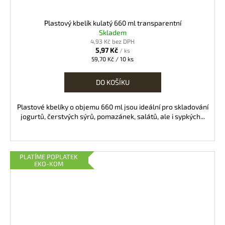
Plastový kbelík kulatý 660 ml transparentní
Skladem
4,93 Kč bez DPH
5,97 Kč
/ ks
Měrná
59,70 Kč / 10 ks
cena:
DO KOŠÍKU
Plastové kbelíky o objemu 660 ml jsou ideální pro skladování
jogurtů, čerstvých sýrů, pomazánek, salátů, ale i sypkých...
PLATÍME POPLATEK
EKO-KOM