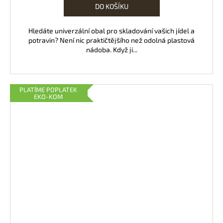
DO KOŠÍKU
Hledáte univerzální obal pro skladování vašich jídel a
potravin? Není nic praktičtějšího než odolná plastová
nádoba. Když ji...
PLATÍME POPLATEK
EKO-KOM