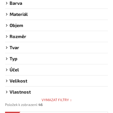
Barva
u
k
Materiál
t
ů
Objem
Rozměr
Tvar
Typ
Účel
Velikost
Vlastnost
VYMAZAT FILTRY
Položek k zobrazení:
46