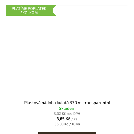
PLATÍME POPLATEK
EKO-KOM
Plastová nádoba kulatá 330 ml transparentní
Skladem
3,02 Kč bez DPH
3,65 Kč
/ ks
Měrná
36,50 Kč / 10 ks
cena: