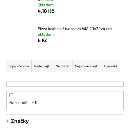
č
Skladem
u
4,10 Kč
j
e
m
Pizza krabice čtvercová bílá 29x29x4 cm
e
Skladem
6 Kč
NAPICHOVÁTKO
NA
Ř
BURGER
12CM
a
Doporučujeme
Nejlevnější
Nejdražší
Nejprodávanější
Abecedně
BAMBO
z
GOLF
e
0,35
Kč
n
í
Na skladě
45
p
r
o
Značky
d