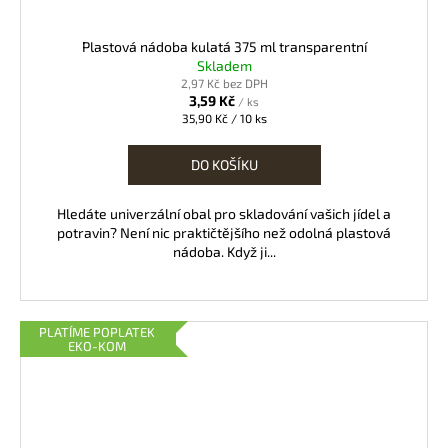
Plastová nádoba kulatá 375 ml transparentní
Skladem
2,97 Kč bez DPH
3,59 Kč
/ ks
Měrná
35,90 Kč / 10 ks
cena:
DO KOŠÍKU
Hledáte univerzální obal pro skladování vašich jídel a
potravin? Není nic praktičtějšího než odolná plastová
nádoba. Když ji...
PLATÍME POPLATEK
EKO-KOM