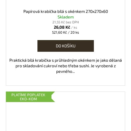
Papírová krabička bílá s okénkem 270x270x60
Skladem
21,55 Kč bez DPH
26,08 Kč
/ ks
Měrná
521,60 Kč / 20 ks
cena:
DO KOŠÍKU
Praktická bílá krabička s průhledným okénkem je jako dělaná
pro skladování cukroví nebo třeba sushi. Je vyrobená z
pevného...
PLATÍME POPLATEK
EKO-KOM