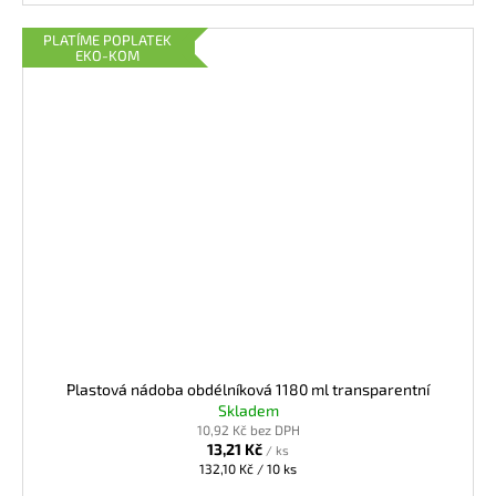
PLATÍME POPLATEK
EKO-KOM
Plastová nádoba obdélníková 1180 ml transparentní
Skladem
10,92 Kč bez DPH
13,21 Kč
/ ks
Měrná
132,10 Kč / 10 ks
cena: