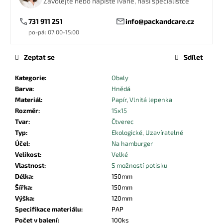
Zavolejte nebo napište Ivaně, naší specialistce
č
u
731 911 251
info@packandcare.cz
j
po-pá: 07:00-15:00
e
m
e
Zeptat se
Sdílet
Kategorie
:
Obaly
PAPÍROVÝ
Barva
:
Hnědá
SÁČEK
Materiál
:
Papír
,
Vlnitá lepenka
NA
Rozměr
:
15x15
PEČIVO
HNĚDÝ
Tvar
:
Čtverec
270X120X50
Typ
:
Ekologické
,
Uzavíratelné
0,46
Účel
:
Na hamburger
Kč
Velikost
:
Velké
Vlastnost
:
S možností potisku
Délka
:
150mm
Šířka
:
150mm
Výška
:
120mm
Specifikace materiálu
:
PAP
Počet v balení
:
100ks