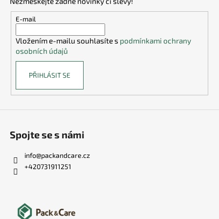
Nezmeškejte žádné novinky či slevy!
a
t
E-mail
í
Vložením e-mailu souhlasíte s
podmínkami ochrany
osobních údajů
PŘIHLÁSIT SE
Spojte se s námi
info
@
packandcare.cz
+420731911251