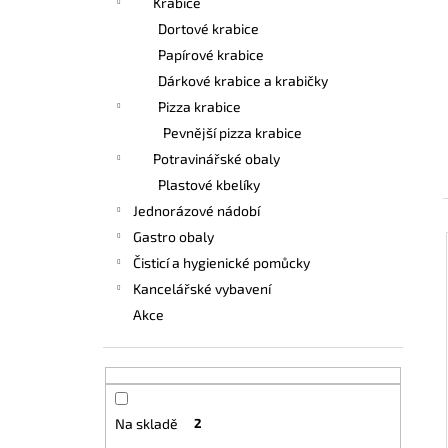
Krabice
UBROUSEK 24X24 2VRSTVÝ ¼ ČERNÝ
e
Dortové krabice
0,39 Kč
l
Papírové krabice
Dárkové krabice a krabičky
Pizza krabice
Pevnější pizza krabice
Potravinářské obaly
Plastové kbelíky
Jednorázové nádobí
Gastro obaly
Čisticí a hygienické pomůcky
Kancelářské vybavení
Akce
Na skladě
2