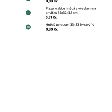
0,98 Kč
Pizza krabice hnědá s výsekem na
omáčku 32x32x3,5 cm
5,31 Kč
Hnědý ubrousek 33x33 1vrstvý ¼
0,30 Kč