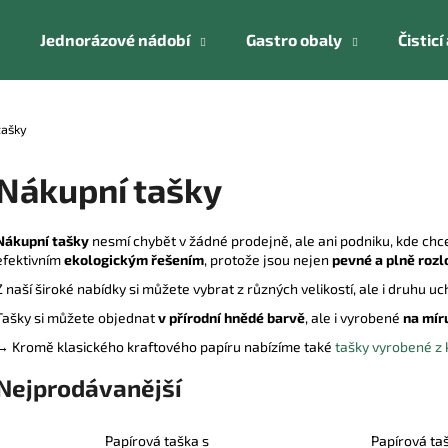
Jednorázové nádobí
Gastro obaly
Čistic
Co potřebujete najít?
tašky
Nákupní tašky
HLEDAT
Nákupní tašky
nesmí chybět v žádné prodejně, ale ani podniku, kde chce
efektivním
ekologickým řešením
, protože jsou nejen
pevné a plně rozl
Doporučujeme
Z naší široké nabídky si můžete vybrat z různých velikostí, ale i druhu uc
Tašky si můžete objednat
v přírodní hnědé barvě
, ale i vyrobené
na mír
→ Kromě klasického kraftového papíru nabízíme také
tašky vyrobené z
Nejprodávanější
Papírová taška s
Papírová ta