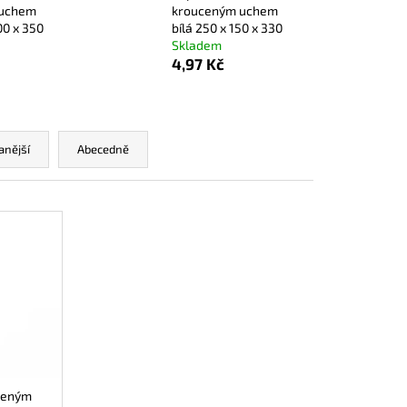
 NA PÁREK V ROHLÍKU
 uchem
krouceným uchem
00 x 350
bílá 250 x 150 x 330
Skladem
4,97 Kč
anější
Abecedně
uceným