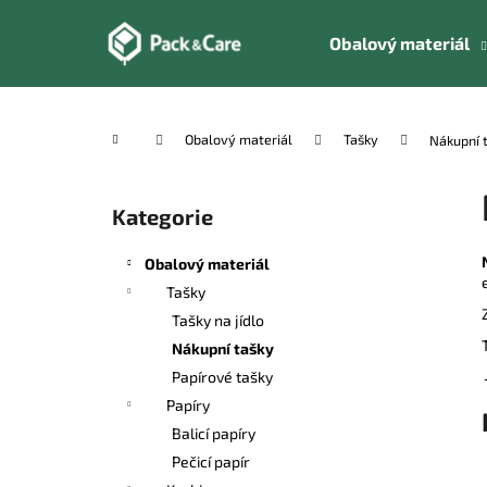
K
Přejít
na
o
Obalový materiál
obsah
Zpět
Zpět
š
do
do
í
k
obchodu
obchodu
Domů
Obalový materiál
Tašky
Nákupní 
P
o
Kategorie
Přeskočit
s
kategorie
t
Obalový materiál
r
Tašky
a
Tašky na jídlo
n
Nákupní tašky
n
Papírové tašky
í
Papíry
p
Balicí papíry
a
Pečicí papír
n