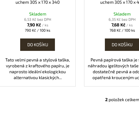
t
uchem 305 x 170 x 340
uchem 305 x 170 x 
u
ů
k
Skladem
Skladem
t
6,53 Kč bez DPH
6,35 Kč bez DPH
7,90 Kč
7,68 Kč
/ ks
/ ks
ů
Měrná
Měrná
790 Kč / 100 ks
768 Kč / 100 ks
cena:
cena:
DO KOŠÍKU
DO KOŠÍKU
Tato velmi pevná a stylová taška,
Pevná papírová taška je
vyrobená z kraftového papíru, je
náhradou igelitových tašek
naprosto ideální ekologickou
dostatečně pevná a odo
alternativou klasických...
opatřená krouceným uc
2
položek celke
O
v
l
á
d
a