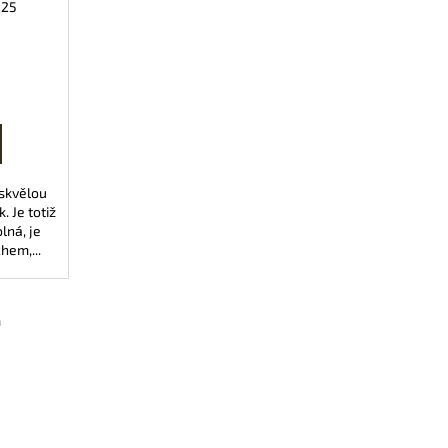
425
 skvělou
. Je totiž
lná, je
hem,...
m