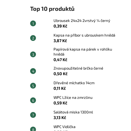
Top 10 produktů
Ubrousek 24x24 2vrstvý ¼ černý
0,39 Kč
Kapsa na příbor s ubrouskem hnědá
3,87 Kč
Papírová kapsa na párek v rohlíku
hnědá
0,47 Kč
Znovupoužitelné brčko černé
0,50 Kč
Dřevěné míchatko 14cm
0,11 Kč
WPC Lžíce na zmrzlinu
0,59 Kč
Salátová miska 1300ml
3,13 Kč
WPC Vidlička