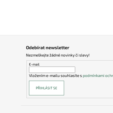
Z
á
Odebírat newsletter
p
Nezmeškejte žádné novinky či slevy!
a
t
E-mail
í
Vložením e-mailu souhlasíte s
podmínkami ochr
PŘIHLÁSIT SE