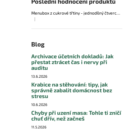
Poslední hodnocení produktů
Menubox z cukrové třtiny - jednodílný čtvercový
|
Hodnocení produktu je 5 z 5 hvězdiček.
Blog
Archivace účetních dokladů: Jak
přestat ztrácet čas i nervy při
auditu
13.6.2026
Krabice na stěhování: tipy, jak
správně zabalit domácnost bez
stresu
10.6.2026
Chyby při uzení masa: Tohle ti zničí
chuť dřív, než začneš
11.5.2026