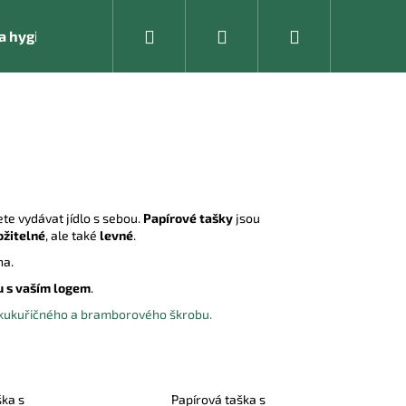
Hledat
Přihlášení
Nákupní
í a hygienické pomůcky
Kancelářské vybavení
košík
te vydávat jídlo s sebou.
Papírové tašky
jsou
ožitelné
, ale také
levné
.
ha.
u s vaším logem
.
 kukuřičného a bramborového škrobu.
Následující
ška s
Papírová taška s